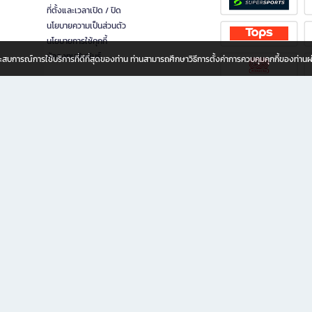
ที่ตั้งและเวลาเปิด / ปิด
นโยบายความเป็นส่วนตัว
นโยบายการใช้คุกกี้
นักลงทุนสัมพันธ์
อประสบการณ์การใช้บริการที่ดีที่สุดของท่าน ท่านสามารถศึกษาวิธีการตั้งค่าการควบคุมคุกกี้ของท่าน
ทุกวัย
ขียน ให้คุณรู้สึกเหมือนมีร้านหนังสือใกล้ฉันอยู่ในมือ ช้อปง่าย ไม่ต้องออกจากบ้าน เพราะ b2
 ชั่วโมง พร้อมโปรโมชั่นและสิทธิพิเศษมากมาย