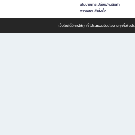
นโยบายการเปลี่ยน/คืนสินค้า
ตรวจสอบคำสั่งซื้อ
เว็บไซต์นี้มีการใช้คุกกี้ โปรดยอมรับนโยบายคุกกี้เพื่
B2S ธุรกิจในเครือ เซ็นทรัล รีเทล คอร์ปอเรชั่น จำกัด (มหาชน)
B2S Online แหล่งรวมหนังสือ เครื่องเขียน และแรงบันดาลใจสำหรับ
B2S Online คือร้านหนังสือและเครื่องเขียนออนไลน์ที่ครบครัน ตอบโจทย์คนรักการอ่านและงานเ
ทำไม B2S Online คือแหล่งช้อปปิ้งที่คุณไม่ควรพลาด
ไม่ว่าคุณจะเป็นนักเรียน นักศึกษา คนทำงาน B2S พร้อมให้คุณเลือกสินค้าคุณภาพได้ตลอด 24