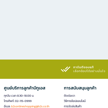
การันตีของแท้
เลือกช้อปได้อย่างมั่นใจ​
ศูนย์บริการลูกค้าบีทูเอส
การสนับสนุนลูกค้า
ทุกวัน เวลา 8.30-18.00 น.
ติดต่อเรา
โทรศัพท์: 02-115-0999
วิธีการช้อปออนไลน์
อีเมล:
b2sonlineshopping@b2s.co.th
การจัดส่งสินค้า