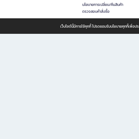
นโยบายการเปลี่ยน/คืนสินค้า
ตรวจสอบคำสั่งซื้อ
เว็บไซต์นี้มีการใช้คุกกี้ โปรดยอมรับนโยบายคุกกี้เพื่
B2S ธุรกิจในเครือ เซ็นทรัล รีเทล คอร์ปอเรชั่น จำกัด (มหาชน)
B2S Online แหล่งรวมหนังสือ เครื่องเขียน และแรงบันดาลใจสำหรับ
B2S Online คือร้านหนังสือและเครื่องเขียนออนไลน์ที่ครบครัน ตอบโจทย์คนรักการอ่านและงานเ
ทำไม B2S Online คือแหล่งช้อปปิ้งที่คุณไม่ควรพลาด
ไม่ว่าคุณจะเป็นนักเรียน นักศึกษา คนทำงาน B2S พร้อมให้คุณเลือกสินค้าคุณภาพได้ตลอด 24