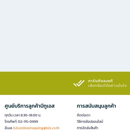
การันตีของแท้
เลือกช้อปได้อย่างมั่นใจ​
ศูนย์บริการลูกค้าบีทูเอส
การสนับสนุนลูกค้า
ทุกวัน เวลา 8.30-18.00 น.
ติดต่อเรา
โทรศัพท์: 02-115-0999
วิธีการช้อปออนไลน์
อีเมล:
b2sonlineshopping@b2s.co.th
การจัดส่งสินค้า