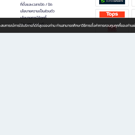
ที่ตั้งและเวลาเปิด / ปิด
นโยบายความเป็นส่วนตัว
นโยบายการใช้คุกกี้
นักลงทุนสัมพันธ์
อประสบการณ์การใช้บริการที่ดีที่สุดของท่าน ท่านสามารถศึกษาวิธีการตั้งค่าการควบคุมคุกกี้ของท่าน
ทุกวัย
ขียน ให้คุณรู้สึกเหมือนมีร้านหนังสือใกล้ฉันอยู่ในมือ ช้อปง่าย ไม่ต้องออกจากบ้าน เพราะ b2
 ชั่วโมง พร้อมโปรโมชั่นและสิทธิพิเศษมากมาย