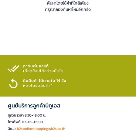
ค้นหาโดยใช้คำที่ใกล้เคียง
กรุณาลองค้นหาใหม่อีกครั้ง
การันตีของแท้
เลือกช้อปได้อย่างมั่นใจ​
คืนสินค้าได้ภายใน 14 วัน
หลังได้รับสินค้า*
ศูนย์บริการลูกค้าบีทูเอส
ทุกวัน เวลา 8.30-18.00 น.
โทรศัพท์: 02-115-0999
อีเมล:
b2sonlineshopping@b2s.co.th