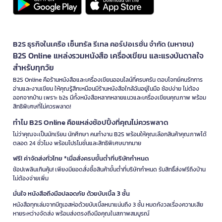
B2S ธุรกิจในเครือ เซ็นทรัล รีเทล คอร์ปอเรชั่น จำกัด (มหาชน)
B2S Online แหล่งรวมหนังสือ เครื่องเขียน และแรงบันดาลใจ
สำหรับทุกวัย
B2S Online คือร้านหนังสือและเครื่องเขียนออนไลน์ที่ครบครัน ตอบโจทย์คนรักการ
อ่านและงานเขียน ให้คุณรู้สึกเหมือนมีร้านหนังสือใกล้ฉันอยู่ในมือ ช้อปง่าย ไม่ต้อง
ออกจากบ้าน เพราะ b2s มีทั้งหนังสือหลากหลายแนวและเครื่องเขียนคุณภาพ พร้อม
สิทธิพิเศษที่ไม่ควรพลาด!
ทำไม B2S Online คือแหล่งช้อปปิ้งที่คุณไม่ควรพลาด
ไม่ว่าคุณจะเป็นนักเรียน นักศึกษา คนทำงาน B2S พร้อมให้คุณเลือกสินค้าคุณภาพได้
ตลอด 24 ชั่วโมง พร้อมโปรโมชั่นและสิทธิพิเศษมากมาย
ฟรี! ค่าจัดส่งทั่วไทย *เมื่อสั่งครบขั้นต่ำที่บริษัทกำหนด
ช้อปเพลินเกินคุ้ม! เพียงมียอดสั่งซื้อสินค้าขั้นต่ำที่บริษัทกำหนด รับสิทธิ์ส่งฟรีถึงบ้าน
ไม่ต้องจ่ายเพิ่ม
มั่นใจ หนังสือถึงมือปลอดภัย ด้วยบับเบิ้ล 3 ชั้น
หนังสือทุกเล่มจากบีทูเอสห่อด้วยบับเบิ้ลหนาแน่นถึง 3 ชั้น หมดกังวลเรื่องความเสีย
หายระหว่างจัดส่ง พร้อมส่งตรงถึงมือคุณในสภาพสมบูรณ์