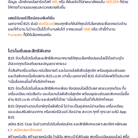
ข้อมูล, เอ็กซ์เทอนัลฮาร์ดดิสก์
WD
, หรือ คีย์บอร์ดไร้สายเมาส์คอมโบ
GEEZER
ที่ช่วย
ให้การทำงานของคุณสะดวกสบายยิ่งขึ้น
เฟอร์นิเจอร์ดีไซน์ครบฟังก์ชั่น
นอกจากนี้ B2S ยังมี
เฟอร์นิเจอร์
ครบทุกฟังก์ชันให้คุณได้เลือกสรรเพื่อตกแต่งบ้าน
และที่ทำงาน ไม่ว่าจะเป็นโต๊ะทำงานพับได้ จากแบรนด์
ONE
หรือ เก้าอี้ทำงาน
Furradec
ก็มีให้เลือกครบครัน
โปรโมชั่นและสิทธิพิเศษ
B2S จัดเต็มโปรโมชั่นและสิทธิพิเศษมากมายให้คุณเลือกช้อปออนไลน์ได้อย่างจุใจ
อัปเดตทุกเดือนกับแคมเปญลดราคาแรง
ทั้งสินค้าเครื่องเขียน หนังสือขายดี และไอเทมไลฟ์สไตล์สุดชิค พร้อมคูปองส่วนลด
และดีลพิเศษเมื่อช้อปผ่าน B2S.co.th เท่านั้น นอกจากนี้ B2S ยังใจดีส่งฟรีทั่วประเทศ
*เมื่อสั่งครบขั้นต่ำที่บริษัทกำหนด
B2S จัดเต็มโปรโมชั่นและสิทธิพิเศษเพียบ ช้อปออนไลน์ได้เลย! ลดแรงทุกเดือน ทั้ง
เครื่องเขียน หนังสือดัง ของไอเทมไลฟ์สไตล์สุดชิค พร้อมคูปองส่วนลดพิเศษเมื่อซื้อ
ผ่าน B2S.co.th เท่านั้น และส่งฟรีทั่วไทย *เมื่อสั่งครบขั้นต่ำที่บริษัทกำหนด
B2S มีทุกอย่างตอบโจทย์ทุกไลฟ์สไตล์ ไม่ว่าจะเป็นอุปกรณ์อ่านเขียน เครื่องเขียน
ของเล่นเสริมพัฒนาการ หรือเฟอร์นิเจอร์ ช้อปง่าย สะดวก ทุกที่ ทุกเวลา แค่มี App
B2S
สมัคร B2S Club รับข่าวสารโปรโมชั่นก่อนใคร และสิทธิพิเศษเฉพาะสมาชิก! คลิกเลย
สมัครสมาชิกเลย!
👉
#ร้านหนังสือ #ร้านขายหนังสือ ใกล้ฉัน #กระเป๋าใส่ดินสอ #เครื่องเขียนออนไลน์ #ซื้อ