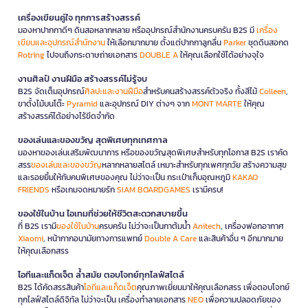
เครื่องเขียนคู่ใจ ทุกการสร้างสรรค์
มองหาปากกาดีๆ ดินสอหลากหลาย หรืออุปกรณ์สำนักงานครบครัน B2S มี
เครื่อง
เขียนและอุปกรณ์สำนักงาน
ให้เลือกมากมาย ตั้งแต่ปากกาลูกลื่น
Parker
ชุดดินสอกด
Rotring
ไปจนถึงกระดาษถ่ายเอกสาร
DOUBLE A
ให้คุณเลือกใช้ได้อย่างจุใจ
งานศิลป์ งานฝีมือ สร้างสรรค์ไม่รู้จบ
B2S จัดเต็มอุปกรณ์
ศิลปะและงานฝีมือ
สำหรับคนสร้างสรรค์ตัวจริง ทั้งสีไม้
Colleen
,
ขาตั้งไม้บนโต๊ะ
Pyramid
และอุปกรณ์ DIY ต่างๆ จาก
MONT MARTE
ให้คุณ
สร้างสรรค์ได้อย่างไร้ขีดจำกัด
ของเล่นและของขวัญ สุดพิเศษทุกเทศกาล
มองหาของเล่นเสริมพัฒนาการ หรือของขวัญสุดพิเศษสำหรับทุกโอกาส B2S เราคัด
สรร
ของเล่นและของขวัญ
หลากหลายสไตล์ เหมาะสำหรับทุกเพศทุกวัย สร้างความสุข
และรอยยิ้มให้กับคนพิเศษของคุณ ไม่ว่าจะเป็น กระเป๋าเก็บอุณหภูมิ
KAKAO
FRIENDS
หรือเกมจดหมายรัก
SIAM BOARDGAMES
เรามีครบ!
ของใช้ในบ้าน ไอเทมที่ช่วยให้ชีวิตสะดวกสบายขึ้น
ที่ B2S เรามี
ของใช้ในบ้าน
ครบครัน ไม่ว่าจะเป็นกาต้มน้ำ
Anitech
, เครื่องฟอกอากาศ
Xiaomi
, หน้ากากอนามัยทางการแพทย์
Double A Care
และสินค้าอื่น ๆ อีกมากมาย
ให้คุณเลือกสรร
ไอทีและแก็ดเจ็ต ล้ำสมัย ตอบโจทย์ทุกไลฟ์สไตล์
B2S ได้คัดสรรสินค้า
ไอทีและแก็ดเจ็ต
คุณภาพเยี่ยมมาให้คุณเลือกสรร เพื่อตอบโจทย์
ทุกไลฟ์สไตล์ดิจิทัล ไม่ว่าจะเป็น เครื่องทำลายเอกสาร
NEO
เพื่อความปลอดภัยของ