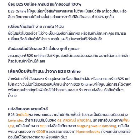
ช้อป B2S Online การันตีสินค้าของแท้ 100%
B2S Online ให้คุณเลือกซื้อสินค้าหลากหลาย ไม่ว่าจะเป็นหนังสือ เครื่องเขียน หรือ
อื่นๆ อีกมากมายได้อย่างมั่นใจ ด้วยการการันตีสินค้าของแท้ 100% ทุกชิ้น
เปลี่ยน/คืนสินค้าง่าย ภายใน 14 วัน
ซื้อไปแล้วไม่ตรงใจ? ไม่ว่าจะเป็นหนังสือที่เลือกผิด หรือสินค้ามีปัญหา คุณสามารถ
เปลี่ยนหรือคืนสินค้าได้ง่าย ๆ ภายใน 14 วันนับจากวันที่ได้รับสินค้า
ช้อปออนไลน์ได้ตลอด 24 ชั่วโมง ทุกที่ ทุกเวลา
สะดวกสุดๆ! B2S online เปิดให้คุณช้อปได้ตลอดวันตลอดคืน อยากได้อะไร แค่คลิก
ก็รอรับสินค้าที่บ้านได้เลย!
เลือกช้อปสินค้าแนะนำจาก B2S Online
สำหรับใครที่กำลังมองหา ร้านอุปกรณ์เครื่องเขียนใกล้ฉัน หรืออยากแวะร้าน B2S แต่
ไม่สะดวก วันนี้เราได้รวบรวมสินค้าแนะนำจาก B2S Online มาให้คุณเลือกสรรได้ง่ายๆ
พร้อมตอบโจทย์ทุกไลฟ์สไตล์ ไม่ว่าคุณจะมองหา ร้านขายหนังสือ หรือสินค้าอื่นๆ
ก็ตาม
หนังสือหลากหลายสไตล์
B2S มี
หนังสือ
หลากหลายแนวจากสำนักพิมพ์ชั้นนำ ไม่ว่าจะเป็นนิยายยอดนิยมอย่าง
Lavender
, ตำราเรียนเข้มข้นของ
ดร. ศุภวัฒน์ พุกเจริญ
, นิตยสารอัปเดตจาก
เพ็ญ
บุญ
, หนังสือเด็กจาก
MIS
หนังสือจิตวิทยาจาก
Mugunghwa Publishing
, หนังสือ
พัฒนาตนเองจาก
KOOB
และวรรณกรรมจาก
Nanmeebooks
ทั้งหมดนี้สามารถซื้อ
ออนไลน์ได้อย่างง่ายดายเพียงคลิกเดียว