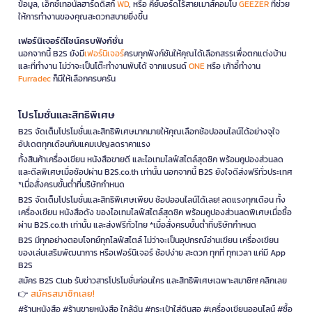
ข้อมูล, เอ็กซ์เทอนัลฮาร์ดดิสก์
WD
, หรือ คีย์บอร์ดไร้สายเมาส์คอมโบ
GEEZER
ที่ช่วย
ให้การทำงานของคุณสะดวกสบายยิ่งขึ้น
เฟอร์นิเจอร์ดีไซน์ครบฟังก์ชั่น
นอกจากนี้ B2S ยังมี
เฟอร์นิเจอร์
ครบทุกฟังก์ชันให้คุณได้เลือกสรรเพื่อตกแต่งบ้าน
และที่ทำงาน ไม่ว่าจะเป็นโต๊ะทำงานพับได้ จากแบรนด์
ONE
หรือ เก้าอี้ทำงาน
Furradec
ก็มีให้เลือกครบครัน
โปรโมชั่นและสิทธิพิเศษ
B2S จัดเต็มโปรโมชั่นและสิทธิพิเศษมากมายให้คุณเลือกช้อปออนไลน์ได้อย่างจุใจ
อัปเดตทุกเดือนกับแคมเปญลดราคาแรง
ทั้งสินค้าเครื่องเขียน หนังสือขายดี และไอเทมไลฟ์สไตล์สุดชิค พร้อมคูปองส่วนลด
และดีลพิเศษเมื่อช้อปผ่าน B2S.co.th เท่านั้น นอกจากนี้ B2S ยังใจดีส่งฟรีทั่วประเทศ
*เมื่อสั่งครบขั้นต่ำที่บริษัทกำหนด
B2S จัดเต็มโปรโมชั่นและสิทธิพิเศษเพียบ ช้อปออนไลน์ได้เลย! ลดแรงทุกเดือน ทั้ง
เครื่องเขียน หนังสือดัง ของไอเทมไลฟ์สไตล์สุดชิค พร้อมคูปองส่วนลดพิเศษเมื่อซื้อ
ผ่าน B2S.co.th เท่านั้น และส่งฟรีทั่วไทย *เมื่อสั่งครบขั้นต่ำที่บริษัทกำหนด
B2S มีทุกอย่างตอบโจทย์ทุกไลฟ์สไตล์ ไม่ว่าจะเป็นอุปกรณ์อ่านเขียน เครื่องเขียน
ของเล่นเสริมพัฒนาการ หรือเฟอร์นิเจอร์ ช้อปง่าย สะดวก ทุกที่ ทุกเวลา แค่มี App
B2S
สมัคร B2S Club รับข่าวสารโปรโมชั่นก่อนใคร และสิทธิพิเศษเฉพาะสมาชิก! คลิกเลย
สมัครสมาชิกเลย!
👉
#ร้านหนังสือ #ร้านขายหนังสือ ใกล้ฉัน #กระเป๋าใส่ดินสอ #เครื่องเขียนออนไลน์ #ซื้อ