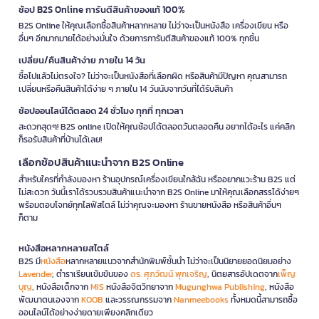
ช้อป B2S Online การันตีสินค้าของแท้ 100%
B2S Online ให้คุณเลือกซื้อสินค้าหลากหลาย ไม่ว่าจะเป็นหนังสือ เครื่องเขียน หรือ
อื่นๆ อีกมากมายได้อย่างมั่นใจ ด้วยการการันตีสินค้าของแท้ 100% ทุกชิ้น
เปลี่ยน/คืนสินค้าง่าย ภายใน 14 วัน
ซื้อไปแล้วไม่ตรงใจ? ไม่ว่าจะเป็นหนังสือที่เลือกผิด หรือสินค้ามีปัญหา คุณสามารถ
เปลี่ยนหรือคืนสินค้าได้ง่าย ๆ ภายใน 14 วันนับจากวันที่ได้รับสินค้า
ช้อปออนไลน์ได้ตลอด 24 ชั่วโมง ทุกที่ ทุกเวลา
สะดวกสุดๆ! B2S online เปิดให้คุณช้อปได้ตลอดวันตลอดคืน อยากได้อะไร แค่คลิก
ก็รอรับสินค้าที่บ้านได้เลย!
เลือกช้อปสินค้าแนะนำจาก B2S Online
สำหรับใครที่กำลังมองหา ร้านอุปกรณ์เครื่องเขียนใกล้ฉัน หรืออยากแวะร้าน B2S แต่
ไม่สะดวก วันนี้เราได้รวบรวมสินค้าแนะนำจาก B2S Online มาให้คุณเลือกสรรได้ง่ายๆ
พร้อมตอบโจทย์ทุกไลฟ์สไตล์ ไม่ว่าคุณจะมองหา ร้านขายหนังสือ หรือสินค้าอื่นๆ
ก็ตาม
หนังสือหลากหลายสไตล์
B2S มี
หนังสือ
หลากหลายแนวจากสำนักพิมพ์ชั้นนำ ไม่ว่าจะเป็นนิยายยอดนิยมอย่าง
Lavender
, ตำราเรียนเข้มข้นของ
ดร. ศุภวัฒน์ พุกเจริญ
, นิตยสารอัปเดตจาก
เพ็ญ
บุญ
, หนังสือเด็กจาก
MIS
หนังสือจิตวิทยาจาก
Mugunghwa Publishing
, หนังสือ
พัฒนาตนเองจาก
KOOB
และวรรณกรรมจาก
Nanmeebooks
ทั้งหมดนี้สามารถซื้อ
ออนไลน์ได้อย่างง่ายดายเพียงคลิกเดียว