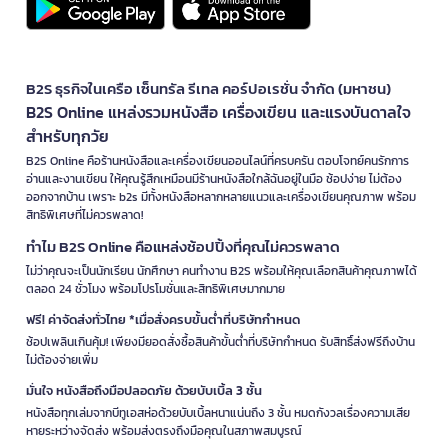
B2S ธุรกิจในเครือ เซ็นทรัล รีเทล คอร์ปอเรชั่น จำกัด (มหาชน)
B2S Online แหล่งรวมหนังสือ เครื่องเขียน และแรงบันดาลใจ
สำหรับทุกวัย
B2S Online คือร้านหนังสือและเครื่องเขียนออนไลน์ที่ครบครัน ตอบโจทย์คนรักการ
อ่านและงานเขียน ให้คุณรู้สึกเหมือนมีร้านหนังสือใกล้ฉันอยู่ในมือ ช้อปง่าย ไม่ต้อง
ออกจากบ้าน เพราะ b2s มีทั้งหนังสือหลากหลายแนวและเครื่องเขียนคุณภาพ พร้อม
สิทธิพิเศษที่ไม่ควรพลาด!
ทำไม B2S Online คือแหล่งช้อปปิ้งที่คุณไม่ควรพลาด
ไม่ว่าคุณจะเป็นนักเรียน นักศึกษา คนทำงาน B2S พร้อมให้คุณเลือกสินค้าคุณภาพได้
ตลอด 24 ชั่วโมง พร้อมโปรโมชั่นและสิทธิพิเศษมากมาย
ฟรี! ค่าจัดส่งทั่วไทย *เมื่อสั่งครบขั้นต่ำที่บริษัทกำหนด
ช้อปเพลินเกินคุ้ม! เพียงมียอดสั่งซื้อสินค้าขั้นต่ำที่บริษัทกำหนด รับสิทธิ์ส่งฟรีถึงบ้าน
ไม่ต้องจ่ายเพิ่ม
มั่นใจ หนังสือถึงมือปลอดภัย ด้วยบับเบิ้ล 3 ชั้น
หนังสือทุกเล่มจากบีทูเอสห่อด้วยบับเบิ้ลหนาแน่นถึง 3 ชั้น หมดกังวลเรื่องความเสีย
หายระหว่างจัดส่ง พร้อมส่งตรงถึงมือคุณในสภาพสมบูรณ์