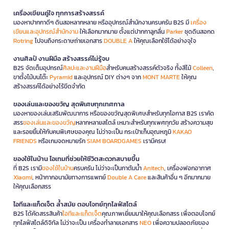
เครื่องเขียนคู่ใจ ทุกการสร้างสรรค์
มองหาปากกาดีๆ ดินสอหลากหลาย หรืออุปกรณ์สำนักงานครบครัน B2S มี
เครื่อง
เขียนและอุปกรณ์สำนักงาน
ให้เลือกมากมาย ตั้งแต่ปากกาลูกลื่น
Parker
ชุดดินสอกด
Rotring
ไปจนถึงกระดาษถ่ายเอกสาร
DOUBLE A
ให้คุณเลือกใช้ได้อย่างจุใจ
งานศิลป์ งานฝีมือ สร้างสรรค์ไม่รู้จบ
B2S จัดเต็มอุปกรณ์
ศิลปะและงานฝีมือ
สำหรับคนสร้างสรรค์ตัวจริง ทั้งสีไม้
Colleen
,
ขาตั้งไม้บนโต๊ะ
Pyramid
และอุปกรณ์ DIY ต่างๆ จาก
MONT MARTE
ให้คุณ
สร้างสรรค์ได้อย่างไร้ขีดจำกัด
ของเล่นและของขวัญ สุดพิเศษทุกเทศกาล
มองหาของเล่นเสริมพัฒนาการ หรือของขวัญสุดพิเศษสำหรับทุกโอกาส B2S เราคัด
สรร
ของเล่นและของขวัญ
หลากหลายสไตล์ เหมาะสำหรับทุกเพศทุกวัย สร้างความสุข
และรอยยิ้มให้กับคนพิเศษของคุณ ไม่ว่าจะเป็น กระเป๋าเก็บอุณหภูมิ
KAKAO
FRIENDS
หรือเกมจดหมายรัก
SIAM BOARDGAMES
เรามีครบ!
ของใช้ในบ้าน ไอเทมที่ช่วยให้ชีวิตสะดวกสบายขึ้น
ที่ B2S เรามี
ของใช้ในบ้าน
ครบครัน ไม่ว่าจะเป็นกาต้มน้ำ
Anitech
, เครื่องฟอกอากาศ
Xiaomi
, หน้ากากอนามัยทางการแพทย์
Double A Care
และสินค้าอื่น ๆ อีกมากมาย
ให้คุณเลือกสรร
ไอทีและแก็ดเจ็ต ล้ำสมัย ตอบโจทย์ทุกไลฟ์สไตล์
B2S ได้คัดสรรสินค้า
ไอทีและแก็ดเจ็ต
คุณภาพเยี่ยมมาให้คุณเลือกสรร เพื่อตอบโจทย์
ทุกไลฟ์สไตล์ดิจิทัล ไม่ว่าจะเป็น เครื่องทำลายเอกสาร
NEO
เพื่อความปลอดภัยของ