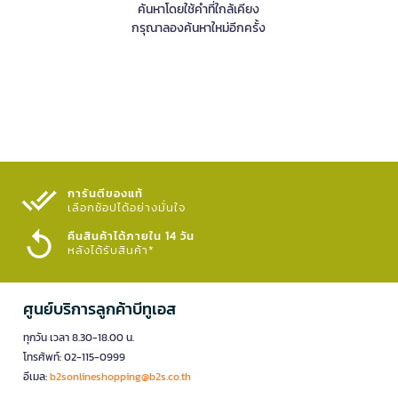
ค้นหาโดยใช้คำที่ใกล้เคียง
กรุณาลองค้นหาใหม่อีกครั้ง
การันตีของแท้
เลือกช้อปได้อย่างมั่นใจ​
คืนสินค้าได้ภายใน 14 วัน
หลังได้รับสินค้า*
ศูนย์บริการลูกค้าบีทูเอส
ทุกวัน เวลา 8.30-18.00 น.
โทรศัพท์: 02-115-0999
อีเมล:
b2sonlineshopping@b2s.co.th