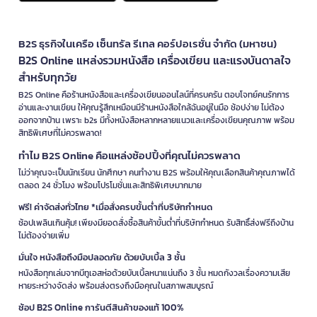
B2S ธุรกิจในเครือ เซ็นทรัล รีเทล คอร์ปอเรชั่น จำกัด (มหาชน)
B2S Online แหล่งรวมหนังสือ เครื่องเขียน และแรงบันดาลใจ
สำหรับทุกวัย
B2S Online คือร้านหนังสือและเครื่องเขียนออนไลน์ที่ครบครัน ตอบโจทย์คนรักการ
อ่านและงานเขียน ให้คุณรู้สึกเหมือนมีร้านหนังสือใกล้ฉันอยู่ในมือ ช้อปง่าย ไม่ต้อง
ออกจากบ้าน เพราะ b2s มีทั้งหนังสือหลากหลายแนวและเครื่องเขียนคุณภาพ พร้อม
สิทธิพิเศษที่ไม่ควรพลาด!
ทำไม B2S Online คือแหล่งช้อปปิ้งที่คุณไม่ควรพลาด
ไม่ว่าคุณจะเป็นนักเรียน นักศึกษา คนทำงาน B2S พร้อมให้คุณเลือกสินค้าคุณภาพได้
ตลอด 24 ชั่วโมง พร้อมโปรโมชั่นและสิทธิพิเศษมากมาย
ฟรี! ค่าจัดส่งทั่วไทย *เมื่อสั่งครบขั้นต่ำที่บริษัทกำหนด
ช้อปเพลินเกินคุ้ม! เพียงมียอดสั่งซื้อสินค้าขั้นต่ำที่บริษัทกำหนด รับสิทธิ์ส่งฟรีถึงบ้าน
ไม่ต้องจ่ายเพิ่ม
มั่นใจ หนังสือถึงมือปลอดภัย ด้วยบับเบิ้ล 3 ชั้น
หนังสือทุกเล่มจากบีทูเอสห่อด้วยบับเบิ้ลหนาแน่นถึง 3 ชั้น หมดกังวลเรื่องความเสีย
หายระหว่างจัดส่ง พร้อมส่งตรงถึงมือคุณในสภาพสมบูรณ์
ช้อป B2S Online การันตีสินค้าของแท้ 100%