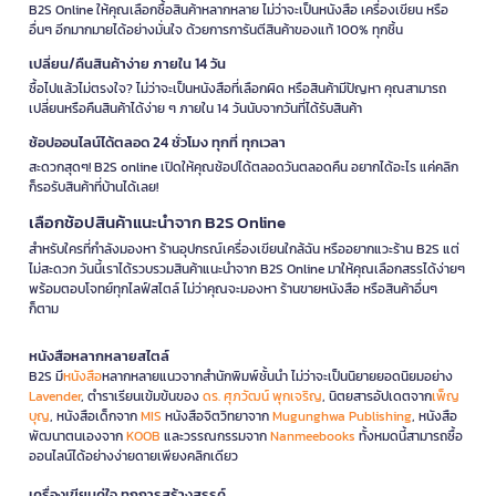
B2S Online ให้คุณเลือกซื้อสินค้าหลากหลาย ไม่ว่าจะเป็นหนังสือ เครื่องเขียน หรือ
อื่นๆ อีกมากมายได้อย่างมั่นใจ ด้วยการการันตีสินค้าของแท้ 100% ทุกชิ้น
เปลี่ยน/คืนสินค้าง่าย ภายใน 14 วัน
ซื้อไปแล้วไม่ตรงใจ? ไม่ว่าจะเป็นหนังสือที่เลือกผิด หรือสินค้ามีปัญหา คุณสามารถ
เปลี่ยนหรือคืนสินค้าได้ง่าย ๆ ภายใน 14 วันนับจากวันที่ได้รับสินค้า
ช้อปออนไลน์ได้ตลอด 24 ชั่วโมง ทุกที่ ทุกเวลา
สะดวกสุดๆ! B2S online เปิดให้คุณช้อปได้ตลอดวันตลอดคืน อยากได้อะไร แค่คลิก
ก็รอรับสินค้าที่บ้านได้เลย!
เลือกช้อปสินค้าแนะนำจาก B2S Online
สำหรับใครที่กำลังมองหา ร้านอุปกรณ์เครื่องเขียนใกล้ฉัน หรืออยากแวะร้าน B2S แต่
ไม่สะดวก วันนี้เราได้รวบรวมสินค้าแนะนำจาก B2S Online มาให้คุณเลือกสรรได้ง่ายๆ
พร้อมตอบโจทย์ทุกไลฟ์สไตล์ ไม่ว่าคุณจะมองหา ร้านขายหนังสือ หรือสินค้าอื่นๆ
ก็ตาม
หนังสือหลากหลายสไตล์
B2S มี
หนังสือ
หลากหลายแนวจากสำนักพิมพ์ชั้นนำ ไม่ว่าจะเป็นนิยายยอดนิยมอย่าง
Lavender
, ตำราเรียนเข้มข้นของ
ดร. ศุภวัฒน์ พุกเจริญ
, นิตยสารอัปเดตจาก
เพ็ญ
บุญ
, หนังสือเด็กจาก
MIS
หนังสือจิตวิทยาจาก
Mugunghwa Publishing
, หนังสือ
พัฒนาตนเองจาก
KOOB
และวรรณกรรมจาก
Nanmeebooks
ทั้งหมดนี้สามารถซื้อ
ออนไลน์ได้อย่างง่ายดายเพียงคลิกเดียว
เครื่องเขียนคู่ใจ ทุกการสร้างสรรค์