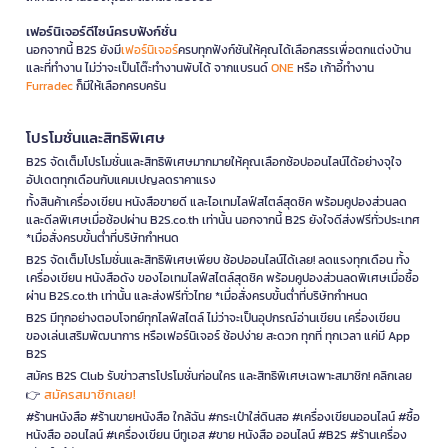
เฟอร์นิเจอร์ดีไซน์ครบฟังก์ชั่น
นอกจากนี้ B2S ยังมี
เฟอร์นิเจอร์
ครบทุกฟังก์ชันให้คุณได้เลือกสรรเพื่อตกแต่งบ้าน
และที่ทำงาน ไม่ว่าจะเป็นโต๊ะทำงานพับได้ จากแบรนด์
ONE
หรือ เก้าอี้ทำงาน
Furradec
ก็มีให้เลือกครบครัน
โปรโมชั่นและสิทธิพิเศษ
B2S จัดเต็มโปรโมชั่นและสิทธิพิเศษมากมายให้คุณเลือกช้อปออนไลน์ได้อย่างจุใจ
อัปเดตทุกเดือนกับแคมเปญลดราคาแรง
ทั้งสินค้าเครื่องเขียน หนังสือขายดี และไอเทมไลฟ์สไตล์สุดชิค พร้อมคูปองส่วนลด
และดีลพิเศษเมื่อช้อปผ่าน B2S.co.th เท่านั้น นอกจากนี้ B2S ยังใจดีส่งฟรีทั่วประเทศ
*เมื่อสั่งครบขั้นต่ำที่บริษัทกำหนด
B2S จัดเต็มโปรโมชั่นและสิทธิพิเศษเพียบ ช้อปออนไลน์ได้เลย! ลดแรงทุกเดือน ทั้ง
เครื่องเขียน หนังสือดัง ของไอเทมไลฟ์สไตล์สุดชิค พร้อมคูปองส่วนลดพิเศษเมื่อซื้อ
ผ่าน B2S.co.th เท่านั้น และส่งฟรีทั่วไทย *เมื่อสั่งครบขั้นต่ำที่บริษัทกำหนด
B2S มีทุกอย่างตอบโจทย์ทุกไลฟ์สไตล์ ไม่ว่าจะเป็นอุปกรณ์อ่านเขียน เครื่องเขียน
ของเล่นเสริมพัฒนาการ หรือเฟอร์นิเจอร์ ช้อปง่าย สะดวก ทุกที่ ทุกเวลา แค่มี App
B2S
สมัคร B2S Club รับข่าวสารโปรโมชั่นก่อนใคร และสิทธิพิเศษเฉพาะสมาชิก! คลิกเลย
สมัครสมาชิกเลย!
👉
#ร้านหนังสือ #ร้านขายหนังสือ ใกล้ฉัน #กระเป๋าใส่ดินสอ #เครื่องเขียนออนไลน์ #ซื้อ
หนังสือ ออนไลน์ #เครื่องเขียน บีทูเอส #ขาย หนังสือ ออนไลน์ #B2S #ร้านเครื่อง