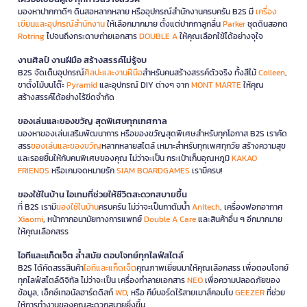
มองหาปากกาดีๆ ดินสอหลากหลาย หรืออุปกรณ์สำนักงานครบครัน B2S มี
เครื่อง
เขียนและอุปกรณ์สำนักงาน
ให้เลือกมากมาย ตั้งแต่ปากกาลูกลื่น
Parker
ชุดดินสอกด
Rotring
ไปจนถึงกระดาษถ่ายเอกสาร
DOUBLE A
ให้คุณเลือกใช้ได้อย่างจุใจ
งานศิลป์ งานฝีมือ สร้างสรรค์ไม่รู้จบ
B2S จัดเต็มอุปกรณ์
ศิลปะและงานฝีมือ
สำหรับคนสร้างสรรค์ตัวจริง ทั้งสีไม้
Colleen
,
ขาตั้งไม้บนโต๊ะ
Pyramid
และอุปกรณ์ DIY ต่างๆ จาก
MONT MARTE
ให้คุณ
สร้างสรรค์ได้อย่างไร้ขีดจำกัด
ของเล่นและของขวัญ สุดพิเศษทุกเทศกาล
มองหาของเล่นเสริมพัฒนาการ หรือของขวัญสุดพิเศษสำหรับทุกโอกาส B2S เราคัด
สรร
ของเล่นและของขวัญ
หลากหลายสไตล์ เหมาะสำหรับทุกเพศทุกวัย สร้างความสุข
และรอยยิ้มให้กับคนพิเศษของคุณ ไม่ว่าจะเป็น กระเป๋าเก็บอุณหภูมิ
KAKAO
FRIENDS
หรือเกมจดหมายรัก
SIAM BOARDGAMES
เรามีครบ!
ของใช้ในบ้าน ไอเทมที่ช่วยให้ชีวิตสะดวกสบายขึ้น
ที่ B2S เรามี
ของใช้ในบ้าน
ครบครัน ไม่ว่าจะเป็นกาต้มน้ำ
Anitech
, เครื่องฟอกอากาศ
Xiaomi
, หน้ากากอนามัยทางการแพทย์
Double A Care
และสินค้าอื่น ๆ อีกมากมาย
ให้คุณเลือกสรร
ไอทีและแก็ดเจ็ต ล้ำสมัย ตอบโจทย์ทุกไลฟ์สไตล์
B2S ได้คัดสรรสินค้า
ไอทีและแก็ดเจ็ต
คุณภาพเยี่ยมมาให้คุณเลือกสรร เพื่อตอบโจทย์
ทุกไลฟ์สไตล์ดิจิทัล ไม่ว่าจะเป็น เครื่องทำลายเอกสาร
NEO
เพื่อความปลอดภัยของ
ข้อมูล, เอ็กซ์เทอนัลฮาร์ดดิสก์
WD
, หรือ คีย์บอร์ดไร้สายเมาส์คอมโบ
GEEZER
ที่ช่วย
ให้การทำงานของคุณสะดวกสบายยิ่งขึ้น