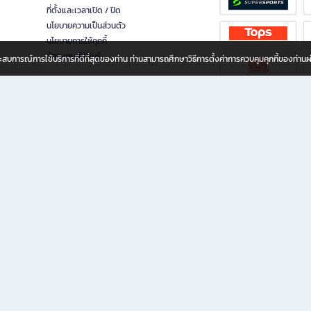
ที่ตั้งและเวลาเปิด / ปิด
นโยบายความเป็นส่วนตัว
นโยบายการใช้คุกกี้
นักลงทุนสัมพันธ์
อประสบการณ์การใช้บริการที่ดีที่สุดของท่าน ท่านสามารถศึกษาวิธีการตั้งค่าการควบคุมคุกกี้ของท่าน
ทุกวัย
ขียน ให้คุณรู้สึกเหมือนมีร้านหนังสือใกล้ฉันอยู่ในมือ ช้อปง่าย ไม่ต้องออกจากบ้าน เพราะ b2
 ชั่วโมง พร้อมโปรโมชั่นและสิทธิพิเศษมากมาย