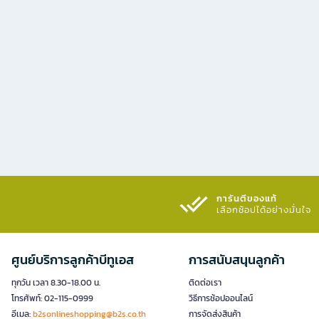
การันตีของแท้
เลือกช้อปได้อย่างมั่นใจ​
ศูนย์บริการลูกค้าบีทูเอส
การสนับสนุนลูกค้า
ทุกวัน เวลา 8.30-18.00 น.
ติดต่อเรา
โทรศัพท์: 02-115-0999
วิธีการช้อปออนไลน์
อีเมล:
b2sonlineshopping@b2s.co.th
การจัดส่งสินค้า