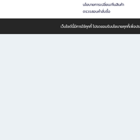
นโยบายการเปลี่ยน/คืนสินค้า
ตรวจสอบคำสั่งซื้อ
เว็บไซต์นี้มีการใช้คุกกี้ โปรดยอมรับนโยบายคุกกี้เพื่
B2S ธุรกิจในเครือ เซ็นทรัล รีเทล คอร์ปอเรชั่น จำกัด (มหาชน)
B2S Online แหล่งรวมหนังสือ เครื่องเขียน และแรงบันดาลใจสำหรับ
B2S Online คือร้านหนังสือและเครื่องเขียนออนไลน์ที่ครบครัน ตอบโจทย์คนรักการอ่านและงานเ
ทำไม B2S Online คือแหล่งช้อปปิ้งที่คุณไม่ควรพลาด
ไม่ว่าคุณจะเป็นนักเรียน นักศึกษา คนทำงาน B2S พร้อมให้คุณเลือกสินค้าคุณภาพได้ตลอด 24