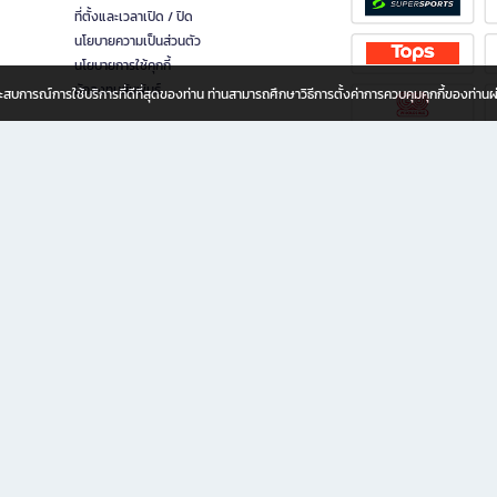
ที่ตั้งและเวลาเปิด / ปิด
นโยบายความเป็นส่วนตัว
นโยบายการใช้คุกกี้
นักลงทุนสัมพันธ์
อประสบการณ์การใช้บริการที่ดีที่สุดของท่าน ท่านสามารถศึกษาวิธีการตั้งค่าการควบคุมคุกกี้ของท่าน
ทุกวัย
ขียน ให้คุณรู้สึกเหมือนมีร้านหนังสือใกล้ฉันอยู่ในมือ ช้อปง่าย ไม่ต้องออกจากบ้าน เพราะ b2
 ชั่วโมง พร้อมโปรโมชั่นและสิทธิพิเศษมากมาย