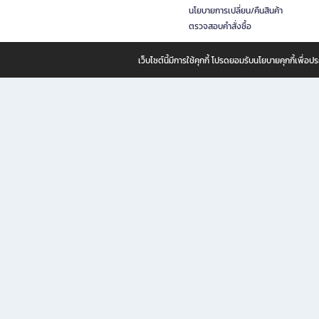
นโยบายการเปลี่ยน/คืนสินค้า
ตรวจสอบคำสั่งซื้อ
เว็บไซต์นี้มีการใช้คุกกี้ โปรดยอมรับนโยบายคุกกี้เพื่
B2S ธุรกิจในเครือ เซ็นทรัล รีเทล คอร์ปอเรชั่น จำกัด (มหาชน)
B2S Online แหล่งรวมหนังสือ เครื่องเขียน และแรงบันดาลใจสำหรับ
B2S Online คือร้านหนังสือและเครื่องเขียนออนไลน์ที่ครบครัน ตอบโจทย์คนรักการอ่านและงานเ
ทำไม B2S Online คือแหล่งช้อปปิ้งที่คุณไม่ควรพลาด
ไม่ว่าคุณจะเป็นนักเรียน นักศึกษา คนทำงาน B2S พร้อมให้คุณเลือกสินค้าคุณภาพได้ตลอด 24