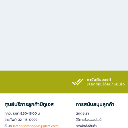
การันตีของแท้
เลือกช้อปได้อย่างมั่นใจ​
ศูนย์บริการลูกค้าบีทูเอส
การสนับสนุนลูกค้า
ทุกวัน เวลา 8.30-18.00 น.
ติดต่อเรา
โทรศัพท์: 02-115-0999
วิธีการช้อปออนไลน์
อีเมล:
b2sonlineshopping@b2s.co.th
การจัดส่งสินค้า