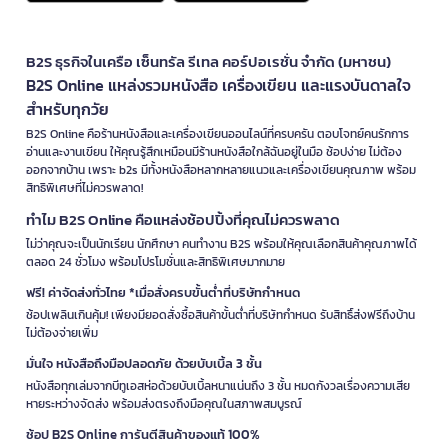
B2S ธุรกิจในเครือ เซ็นทรัล รีเทล คอร์ปอเรชั่น จำกัด (มหาชน)
B2S Online แหล่งรวมหนังสือ เครื่องเขียน และแรงบันดาลใจ
สำหรับทุกวัย
B2S Online คือร้านหนังสือและเครื่องเขียนออนไลน์ที่ครบครัน ตอบโจทย์คนรักการ
อ่านและงานเขียน ให้คุณรู้สึกเหมือนมีร้านหนังสือใกล้ฉันอยู่ในมือ ช้อปง่าย ไม่ต้อง
ออกจากบ้าน เพราะ b2s มีทั้งหนังสือหลากหลายแนวและเครื่องเขียนคุณภาพ พร้อม
สิทธิพิเศษที่ไม่ควรพลาด!
ทำไม B2S Online คือแหล่งช้อปปิ้งที่คุณไม่ควรพลาด
ไม่ว่าคุณจะเป็นนักเรียน นักศึกษา คนทำงาน B2S พร้อมให้คุณเลือกสินค้าคุณภาพได้
ตลอด 24 ชั่วโมง พร้อมโปรโมชั่นและสิทธิพิเศษมากมาย
ฟรี! ค่าจัดส่งทั่วไทย *เมื่อสั่งครบขั้นต่ำที่บริษัทกำหนด
ช้อปเพลินเกินคุ้ม! เพียงมียอดสั่งซื้อสินค้าขั้นต่ำที่บริษัทกำหนด รับสิทธิ์ส่งฟรีถึงบ้าน
ไม่ต้องจ่ายเพิ่ม
มั่นใจ หนังสือถึงมือปลอดภัย ด้วยบับเบิ้ล 3 ชั้น
หนังสือทุกเล่มจากบีทูเอสห่อด้วยบับเบิ้ลหนาแน่นถึง 3 ชั้น หมดกังวลเรื่องความเสีย
หายระหว่างจัดส่ง พร้อมส่งตรงถึงมือคุณในสภาพสมบูรณ์
ช้อป B2S Online การันตีสินค้าของแท้ 100%