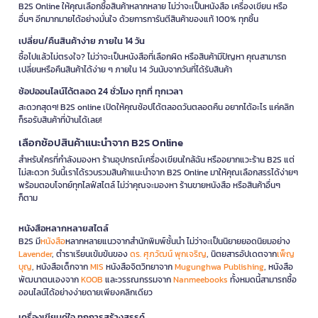
B2S Online ให้คุณเลือกซื้อสินค้าหลากหลาย ไม่ว่าจะเป็นหนังสือ เครื่องเขียน หรือ
อื่นๆ อีกมากมายได้อย่างมั่นใจ ด้วยการการันตีสินค้าของแท้ 100% ทุกชิ้น
เปลี่ยน/คืนสินค้าง่าย ภายใน 14 วัน
ซื้อไปแล้วไม่ตรงใจ? ไม่ว่าจะเป็นหนังสือที่เลือกผิด หรือสินค้ามีปัญหา คุณสามารถ
เปลี่ยนหรือคืนสินค้าได้ง่าย ๆ ภายใน 14 วันนับจากวันที่ได้รับสินค้า
ช้อปออนไลน์ได้ตลอด 24 ชั่วโมง ทุกที่ ทุกเวลา
สะดวกสุดๆ! B2S online เปิดให้คุณช้อปได้ตลอดวันตลอดคืน อยากได้อะไร แค่คลิก
ก็รอรับสินค้าที่บ้านได้เลย!
เลือกช้อปสินค้าแนะนำจาก B2S Online
สำหรับใครที่กำลังมองหา ร้านอุปกรณ์เครื่องเขียนใกล้ฉัน หรืออยากแวะร้าน B2S แต่
ไม่สะดวก วันนี้เราได้รวบรวมสินค้าแนะนำจาก B2S Online มาให้คุณเลือกสรรได้ง่ายๆ
พร้อมตอบโจทย์ทุกไลฟ์สไตล์ ไม่ว่าคุณจะมองหา ร้านขายหนังสือ หรือสินค้าอื่นๆ
ก็ตาม
หนังสือหลากหลายสไตล์
B2S มี
หนังสือ
หลากหลายแนวจากสำนักพิมพ์ชั้นนำ ไม่ว่าจะเป็นนิยายยอดนิยมอย่าง
Lavender
, ตำราเรียนเข้มข้นของ
ดร. ศุภวัฒน์ พุกเจริญ
, นิตยสารอัปเดตจาก
เพ็ญ
บุญ
, หนังสือเด็กจาก
MIS
หนังสือจิตวิทยาจาก
Mugunghwa Publishing
, หนังสือ
พัฒนาตนเองจาก
KOOB
และวรรณกรรมจาก
Nanmeebooks
ทั้งหมดนี้สามารถซื้อ
ออนไลน์ได้อย่างง่ายดายเพียงคลิกเดียว
เครื่องเขียนคู่ใจ ทุกการสร้างสรรค์