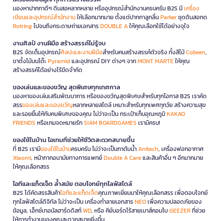
มองหาปากกาดีๆ ดินสอหลากหลาย หรืออุปกรณ์สำนักงานครบครัน B2S มี
เครื่อง
เขียนและอุปกรณ์สำนักงาน
ให้เลือกมากมาย ตั้งแต่ปากกาลูกลื่น
Parker
ชุดดินสอกด
Rotring
ไปจนถึงกระดาษถ่ายเอกสาร
DOUBLE A
ให้คุณเลือกใช้ได้อย่างจุใจ
งานศิลป์ งานฝีมือ สร้างสรรค์ไม่รู้จบ
B2S จัดเต็มอุปกรณ์
ศิลปะและงานฝีมือ
สำหรับคนสร้างสรรค์ตัวจริง ทั้งสีไม้
Colleen
,
ขาตั้งไม้บนโต๊ะ
Pyramid
และอุปกรณ์ DIY ต่างๆ จาก
MONT MARTE
ให้คุณ
สร้างสรรค์ได้อย่างไร้ขีดจำกัด
ของเล่นและของขวัญ สุดพิเศษทุกเทศกาล
มองหาของเล่นเสริมพัฒนาการ หรือของขวัญสุดพิเศษสำหรับทุกโอกาส B2S เราคัด
สรร
ของเล่นและของขวัญ
หลากหลายสไตล์ เหมาะสำหรับทุกเพศทุกวัย สร้างความสุข
และรอยยิ้มให้กับคนพิเศษของคุณ ไม่ว่าจะเป็น กระเป๋าเก็บอุณหภูมิ
KAKAO
FRIENDS
หรือเกมจดหมายรัก
SIAM BOARDGAMES
เรามีครบ!
ของใช้ในบ้าน ไอเทมที่ช่วยให้ชีวิตสะดวกสบายขึ้น
ที่ B2S เรามี
ของใช้ในบ้าน
ครบครัน ไม่ว่าจะเป็นกาต้มน้ำ
Anitech
, เครื่องฟอกอากาศ
Xiaomi
, หน้ากากอนามัยทางการแพทย์
Double A Care
และสินค้าอื่น ๆ อีกมากมาย
ให้คุณเลือกสรร
ไอทีและแก็ดเจ็ต ล้ำสมัย ตอบโจทย์ทุกไลฟ์สไตล์
B2S ได้คัดสรรสินค้า
ไอทีและแก็ดเจ็ต
คุณภาพเยี่ยมมาให้คุณเลือกสรร เพื่อตอบโจทย์
ทุกไลฟ์สไตล์ดิจิทัล ไม่ว่าจะเป็น เครื่องทำลายเอกสาร
NEO
เพื่อความปลอดภัยของ
ข้อมูล, เอ็กซ์เทอนัลฮาร์ดดิสก์
WD
, หรือ คีย์บอร์ดไร้สายเมาส์คอมโบ
GEEZER
ที่ช่วย
ให้การทำงานของคุณสะดวกสบายยิ่งขึ้น