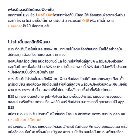
เฟอร์นิเจอร์ดีไซน์ครบฟังก์ชั่น
นอกจากนี้ B2S ยังมี
เฟอร์นิเจอร์
ครบทุกฟังก์ชันให้คุณได้เลือกสรรเพื่อตกแต่งบ้าน
และที่ทำงาน ไม่ว่าจะเป็นโต๊ะทำงานพับได้ จากแบรนด์
ONE
หรือ เก้าอี้ทำงาน
Furradec
ก็มีให้เลือกครบครัน
โปรโมชั่นและสิทธิพิเศษ
B2S จัดเต็มโปรโมชั่นและสิทธิพิเศษมากมายให้คุณเลือกช้อปออนไลน์ได้อย่างจุใจ
อัปเดตทุกเดือนกับแคมเปญลดราคาแรง
ทั้งสินค้าเครื่องเขียน หนังสือขายดี และไอเทมไลฟ์สไตล์สุดชิค พร้อมคูปองส่วนลด
และดีลพิเศษเมื่อช้อปผ่าน B2S.co.th เท่านั้น นอกจากนี้ B2S ยังใจดีส่งฟรีทั่วประเทศ
*เมื่อสั่งครบขั้นต่ำที่บริษัทกำหนด
B2S จัดเต็มโปรโมชั่นและสิทธิพิเศษเพียบ ช้อปออนไลน์ได้เลย! ลดแรงทุกเดือน ทั้ง
เครื่องเขียน หนังสือดัง ของไอเทมไลฟ์สไตล์สุดชิค พร้อมคูปองส่วนลดพิเศษเมื่อซื้อ
ผ่าน B2S.co.th เท่านั้น และส่งฟรีทั่วไทย *เมื่อสั่งครบขั้นต่ำที่บริษัทกำหนด
B2S มีทุกอย่างตอบโจทย์ทุกไลฟ์สไตล์ ไม่ว่าจะเป็นอุปกรณ์อ่านเขียน เครื่องเขียน
ของเล่นเสริมพัฒนาการ หรือเฟอร์นิเจอร์ ช้อปง่าย สะดวก ทุกที่ ทุกเวลา แค่มี App
B2S
สมัคร B2S Club รับข่าวสารโปรโมชั่นก่อนใคร และสิทธิพิเศษเฉพาะสมาชิก! คลิกเลย
สมัครสมาชิกเลย!
👉
#ร้านหนังสือ #ร้านขายหนังสือ ใกล้ฉัน #กระเป๋าใส่ดินสอ #เครื่องเขียนออนไลน์ #ซื้อ
หนังสือ ออนไลน์ #เครื่องเขียน บีทูเอส #ขาย หนังสือ ออนไลน์ #B2S #ร้านเครื่อง