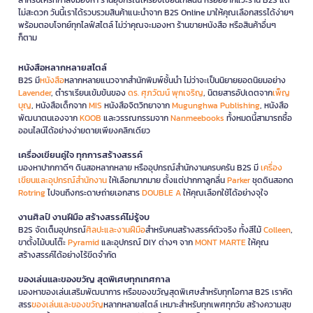
ไม่สะดวก วันนี้เราได้รวบรวมสินค้าแนะนำจาก B2S Online มาให้คุณเลือกสรรได้ง่ายๆ
พร้อมตอบโจทย์ทุกไลฟ์สไตล์ ไม่ว่าคุณจะมองหา ร้านขายหนังสือ หรือสินค้าอื่นๆ
ก็ตาม
หนังสือหลากหลายสไตล์
B2S มี
หนังสือ
หลากหลายแนวจากสำนักพิมพ์ชั้นนำ ไม่ว่าจะเป็นนิยายยอดนิยมอย่าง
Lavender
, ตำราเรียนเข้มข้นของ
ดร. ศุภวัฒน์ พุกเจริญ
, นิตยสารอัปเดตจาก
เพ็ญ
บุญ
, หนังสือเด็กจาก
MIS
หนังสือจิตวิทยาจาก
Mugunghwa Publishing
, หนังสือ
พัฒนาตนเองจาก
KOOB
และวรรณกรรมจาก
Nanmeebooks
ทั้งหมดนี้สามารถซื้อ
ออนไลน์ได้อย่างง่ายดายเพียงคลิกเดียว
เครื่องเขียนคู่ใจ ทุกการสร้างสรรค์
มองหาปากกาดีๆ ดินสอหลากหลาย หรืออุปกรณ์สำนักงานครบครัน B2S มี
เครื่อง
เขียนและอุปกรณ์สำนักงาน
ให้เลือกมากมาย ตั้งแต่ปากกาลูกลื่น
Parker
ชุดดินสอกด
Rotring
ไปจนถึงกระดาษถ่ายเอกสาร
DOUBLE A
ให้คุณเลือกใช้ได้อย่างจุใจ
งานศิลป์ งานฝีมือ สร้างสรรค์ไม่รู้จบ
B2S จัดเต็มอุปกรณ์
ศิลปะและงานฝีมือ
สำหรับคนสร้างสรรค์ตัวจริง ทั้งสีไม้
Colleen
,
ขาตั้งไม้บนโต๊ะ
Pyramid
และอุปกรณ์ DIY ต่างๆ จาก
MONT MARTE
ให้คุณ
สร้างสรรค์ได้อย่างไร้ขีดจำกัด
ของเล่นและของขวัญ สุดพิเศษทุกเทศกาล
มองหาของเล่นเสริมพัฒนาการ หรือของขวัญสุดพิเศษสำหรับทุกโอกาส B2S เราคัด
สรร
ของเล่นและของขวัญ
หลากหลายสไตล์ เหมาะสำหรับทุกเพศทุกวัย สร้างความสุข