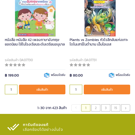
หนังสือ หนังสือ 42 เพลงภาษาอังกฤษ
Plants vs Zombies หัวใจลึกลับแห่งเกาะ
ยอดนิยม ใช้ในโรงเรียนระดับเตรียมอนุบาล
ไดโนเสาร์ในตำนาน เอ็มไอเอส
รหัสสินค้า DA07730
รหัสสินค้า DA07731
฿ 199.00
พร้อมจัดส่ง
฿ 80.00
พร้อมจัดส่ง
เพิ่มสินค้า
เพิ่มสินค้า
1-30 จาก 423 สินค้า
1
2
3
15
การันตีของแท้
เลือกช้อปได้อย่างมั่นใจ​