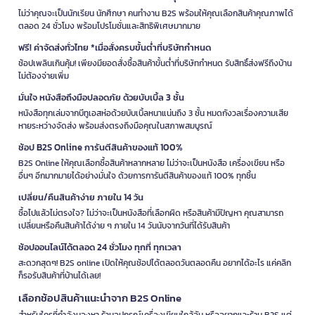
ไม่ว่าคุณจะเป็นนักเรียน นักศึกษา คนทำงาน B2S พร้อมให้คุณเลือกสินค้าคุณภาพได้
ตลอด 24 ชั่วโมง พร้อมโปรโมชั่นและสิทธิพิเศษมากมาย
ฟรี! ค่าจัดส่งทั่วไทย *เมื่อสั่งครบขั้นต่ำที่บริษัทกำหนด
ช้อปเพลินเกินคุ้ม! เพียงมียอดสั่งซื้อสินค้าขั้นต่ำที่บริษัทกำหนด รับสิทธิ์ส่งฟรีถึงบ้าน
ไม่ต้องจ่ายเพิ่ม
มั่นใจ หนังสือถึงมือปลอดภัย ด้วยบับเบิ้ล 3 ชั้น
หนังสือทุกเล่มจากบีทูเอสห่อด้วยบับเบิ้ลหนาแน่นถึง 3 ชั้น หมดกังวลเรื่องความเสีย
หายระหว่างจัดส่ง พร้อมส่งตรงถึงมือคุณในสภาพสมบูรณ์
ช้อป B2S Online การันตีสินค้าของแท้ 100%
B2S Online ให้คุณเลือกซื้อสินค้าหลากหลาย ไม่ว่าจะเป็นหนังสือ เครื่องเขียน หรือ
อื่นๆ อีกมากมายได้อย่างมั่นใจ ด้วยการการันตีสินค้าของแท้ 100% ทุกชิ้น
เปลี่ยน/คืนสินค้าง่าย ภายใน 14 วัน
ซื้อไปแล้วไม่ตรงใจ? ไม่ว่าจะเป็นหนังสือที่เลือกผิด หรือสินค้ามีปัญหา คุณสามารถ
เปลี่ยนหรือคืนสินค้าได้ง่าย ๆ ภายใน 14 วันนับจากวันที่ได้รับสินค้า
ช้อปออนไลน์ได้ตลอด 24 ชั่วโมง ทุกที่ ทุกเวลา
สะดวกสุดๆ! B2S online เปิดให้คุณช้อปได้ตลอดวันตลอดคืน อยากได้อะไร แค่คลิก
ก็รอรับสินค้าที่บ้านได้เลย!
เลือกช้อปสินค้าแนะนำจาก B2S Online
สำหรับใครที่กำลังมองหา ร้านอุปกรณ์เครื่องเขียนใกล้ฉัน หรืออยากแวะร้าน B2S แต่