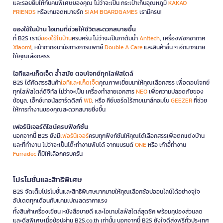
และรอยยิ้มให้กับคนพิเศษของคุณ ไม่ว่าจะเป็น กระเป๋าเก็บอุณหภูมิ
KAKAO
FRIENDS
หรือเกมจดหมายรัก
SIAM BOARDGAMES
เรามีครบ!
ของใช้ในบ้าน ไอเทมที่ช่วยให้ชีวิตสะดวกสบายขึ้น
ที่ B2S เรามี
ของใช้ในบ้าน
ครบครัน ไม่ว่าจะเป็นกาต้มน้ำ
Anitech
, เครื่องฟอกอากาศ
Xiaomi
, หน้ากากอนามัยทางการแพทย์
Double A Care
และสินค้าอื่น ๆ อีกมากมาย
ให้คุณเลือกสรร
ไอทีและแก็ดเจ็ต ล้ำสมัย ตอบโจทย์ทุกไลฟ์สไตล์
B2S ได้คัดสรรสินค้า
ไอทีและแก็ดเจ็ต
คุณภาพเยี่ยมมาให้คุณเลือกสรร เพื่อตอบโจทย์
ทุกไลฟ์สไตล์ดิจิทัล ไม่ว่าจะเป็น เครื่องทำลายเอกสาร
NEO
เพื่อความปลอดภัยของ
ข้อมูล, เอ็กซ์เทอนัลฮาร์ดดิสก์
WD
, หรือ คีย์บอร์ดไร้สายเมาส์คอมโบ
GEEZER
ที่ช่วย
ให้การทำงานของคุณสะดวกสบายยิ่งขึ้น
เฟอร์นิเจอร์ดีไซน์ครบฟังก์ชั่น
นอกจากนี้ B2S ยังมี
เฟอร์นิเจอร์
ครบทุกฟังก์ชันให้คุณได้เลือกสรรเพื่อตกแต่งบ้าน
และที่ทำงาน ไม่ว่าจะเป็นโต๊ะทำงานพับได้ จากแบรนด์
ONE
หรือ เก้าอี้ทำงาน
Furradec
ก็มีให้เลือกครบครัน
โปรโมชั่นและสิทธิพิเศษ
B2S จัดเต็มโปรโมชั่นและสิทธิพิเศษมากมายให้คุณเลือกช้อปออนไลน์ได้อย่างจุใจ
อัปเดตทุกเดือนกับแคมเปญลดราคาแรง
ทั้งสินค้าเครื่องเขียน หนังสือขายดี และไอเทมไลฟ์สไตล์สุดชิค พร้อมคูปองส่วนลด
และดีลพิเศษเมื่อช้อปผ่าน B2S.co.th เท่านั้น นอกจากนี้ B2S ยังใจดีส่งฟรีทั่วประเทศ