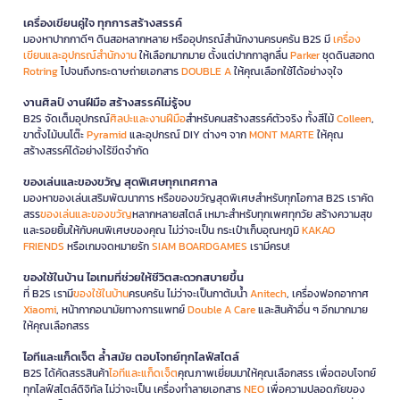
เครื่องเขียนคู่ใจ ทุกการสร้างสรรค์
มองหาปากกาดีๆ ดินสอหลากหลาย หรืออุปกรณ์สำนักงานครบครัน B2S มี
เครื่อง
เขียนและอุปกรณ์สำนักงาน
ให้เลือกมากมาย ตั้งแต่ปากกาลูกลื่น
Parker
ชุดดินสอกด
Rotring
ไปจนถึงกระดาษถ่ายเอกสาร
DOUBLE A
ให้คุณเลือกใช้ได้อย่างจุใจ
งานศิลป์ งานฝีมือ สร้างสรรค์ไม่รู้จบ
B2S จัดเต็มอุปกรณ์
ศิลปะและงานฝีมือ
สำหรับคนสร้างสรรค์ตัวจริง ทั้งสีไม้
Colleen
,
ขาตั้งไม้บนโต๊ะ
Pyramid
และอุปกรณ์ DIY ต่างๆ จาก
MONT MARTE
ให้คุณ
สร้างสรรค์ได้อย่างไร้ขีดจำกัด
ของเล่นและของขวัญ สุดพิเศษทุกเทศกาล
มองหาของเล่นเสริมพัฒนาการ หรือของขวัญสุดพิเศษสำหรับทุกโอกาส B2S เราคัด
สรร
ของเล่นและของขวัญ
หลากหลายสไตล์ เหมาะสำหรับทุกเพศทุกวัย สร้างความสุข
และรอยยิ้มให้กับคนพิเศษของคุณ ไม่ว่าจะเป็น กระเป๋าเก็บอุณหภูมิ
KAKAO
FRIENDS
หรือเกมจดหมายรัก
SIAM BOARDGAMES
เรามีครบ!
ของใช้ในบ้าน ไอเทมที่ช่วยให้ชีวิตสะดวกสบายขึ้น
ที่ B2S เรามี
ของใช้ในบ้าน
ครบครัน ไม่ว่าจะเป็นกาต้มน้ำ
Anitech
, เครื่องฟอกอากาศ
Xiaomi
, หน้ากากอนามัยทางการแพทย์
Double A Care
และสินค้าอื่น ๆ อีกมากมาย
ให้คุณเลือกสรร
ไอทีและแก็ดเจ็ต ล้ำสมัย ตอบโจทย์ทุกไลฟ์สไตล์
B2S ได้คัดสรรสินค้า
ไอทีและแก็ดเจ็ต
คุณภาพเยี่ยมมาให้คุณเลือกสรร เพื่อตอบโจทย์
ทุกไลฟ์สไตล์ดิจิทัล ไม่ว่าจะเป็น เครื่องทำลายเอกสาร
NEO
เพื่อความปลอดภัยของ