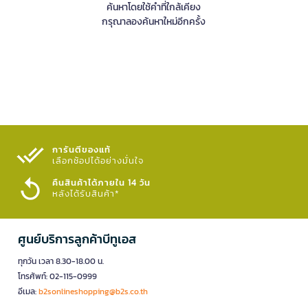
ค้นหาโดยใช้คำที่ใกล้เคียง
กรุณาลองค้นหาใหม่อีกครั้ง
การันตีของแท้
เลือกช้อปได้อย่างมั่นใจ​
คืนสินค้าได้ภายใน 14 วัน
หลังได้รับสินค้า*
ศูนย์บริการลูกค้าบีทูเอส
ทุกวัน เวลา 8.30-18.00 น.
โทรศัพท์: 02-115-0999
อีเมล:
b2sonlineshopping@b2s.co.th