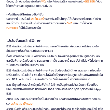
ข้อมูล, เอ็กซ์เทอนัลฮาร์ดดิสก์
WD
, หรือ คีย์บอร์ดไร้สายเมาส์คอมโบ
GEEZER
ที่ช่วย
ให้การทำงานของคุณสะดวกสบายยิ่งขึ้น
เฟอร์นิเจอร์ดีไซน์ครบฟังก์ชั่น
นอกจากนี้ B2S ยังมี
เฟอร์นิเจอร์
ครบทุกฟังก์ชันให้คุณได้เลือกสรรเพื่อตกแต่งบ้าน
และที่ทำงาน ไม่ว่าจะเป็นโต๊ะทำงานพับได้ จากแบรนด์
ONE
หรือ เก้าอี้ทำงาน
Furradec
ก็มีให้เลือกครบครัน
โปรโมชั่นและสิทธิพิเศษ
B2S จัดเต็มโปรโมชั่นและสิทธิพิเศษมากมายให้คุณเลือกช้อปออนไลน์ได้อย่างจุใจ
อัปเดตทุกเดือนกับแคมเปญลดราคาแรง
ทั้งสินค้าเครื่องเขียน หนังสือขายดี และไอเทมไลฟ์สไตล์สุดชิค พร้อมคูปองส่วนลด
และดีลพิเศษเมื่อช้อปผ่าน B2S.co.th เท่านั้น นอกจากนี้ B2S ยังใจดีส่งฟรีทั่วประเทศ
*เมื่อสั่งครบขั้นต่ำที่บริษัทกำหนด
B2S จัดเต็มโปรโมชั่นและสิทธิพิเศษเพียบ ช้อปออนไลน์ได้เลย! ลดแรงทุกเดือน ทั้ง
เครื่องเขียน หนังสือดัง ของไอเทมไลฟ์สไตล์สุดชิค พร้อมคูปองส่วนลดพิเศษเมื่อซื้อ
ผ่าน B2S.co.th เท่านั้น และส่งฟรีทั่วไทย *เมื่อสั่งครบขั้นต่ำที่บริษัทกำหนด
B2S มีทุกอย่างตอบโจทย์ทุกไลฟ์สไตล์ ไม่ว่าจะเป็นอุปกรณ์อ่านเขียน เครื่องเขียน
ของเล่นเสริมพัฒนาการ หรือเฟอร์นิเจอร์ ช้อปง่าย สะดวก ทุกที่ ทุกเวลา แค่มี App
B2S
สมัคร B2S Club รับข่าวสารโปรโมชั่นก่อนใคร และสิทธิพิเศษเฉพาะสมาชิก! คลิกเลย
สมัครสมาชิกเลย!
👉
#ร้านหนังสือ #ร้านขายหนังสือ ใกล้ฉัน #กระเป๋าใส่ดินสอ #เครื่องเขียนออนไลน์ #ซื้อ