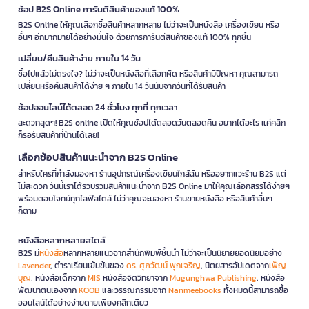
ช้อป B2S Online การันตีสินค้าของแท้ 100%
B2S Online ให้คุณเลือกซื้อสินค้าหลากหลาย ไม่ว่าจะเป็นหนังสือ เครื่องเขียน หรือ
อื่นๆ อีกมากมายได้อย่างมั่นใจ ด้วยการการันตีสินค้าของแท้ 100% ทุกชิ้น
เปลี่ยน/คืนสินค้าง่าย ภายใน 14 วัน
ซื้อไปแล้วไม่ตรงใจ? ไม่ว่าจะเป็นหนังสือที่เลือกผิด หรือสินค้ามีปัญหา คุณสามารถ
เปลี่ยนหรือคืนสินค้าได้ง่าย ๆ ภายใน 14 วันนับจากวันที่ได้รับสินค้า
ช้อปออนไลน์ได้ตลอด 24 ชั่วโมง ทุกที่ ทุกเวลา
สะดวกสุดๆ! B2S online เปิดให้คุณช้อปได้ตลอดวันตลอดคืน อยากได้อะไร แค่คลิก
ก็รอรับสินค้าที่บ้านได้เลย!
เลือกช้อปสินค้าแนะนำจาก B2S Online
สำหรับใครที่กำลังมองหา ร้านอุปกรณ์เครื่องเขียนใกล้ฉัน หรืออยากแวะร้าน B2S แต่
ไม่สะดวก วันนี้เราได้รวบรวมสินค้าแนะนำจาก B2S Online มาให้คุณเลือกสรรได้ง่ายๆ
พร้อมตอบโจทย์ทุกไลฟ์สไตล์ ไม่ว่าคุณจะมองหา ร้านขายหนังสือ หรือสินค้าอื่นๆ
ก็ตาม
หนังสือหลากหลายสไตล์
B2S มี
หนังสือ
หลากหลายแนวจากสำนักพิมพ์ชั้นนำ ไม่ว่าจะเป็นนิยายยอดนิยมอย่าง
Lavender
, ตำราเรียนเข้มข้นของ
ดร. ศุภวัฒน์ พุกเจริญ
, นิตยสารอัปเดตจาก
เพ็ญ
บุญ
, หนังสือเด็กจาก
MIS
หนังสือจิตวิทยาจาก
Mugunghwa Publishing
, หนังสือ
พัฒนาตนเองจาก
KOOB
และวรรณกรรมจาก
Nanmeebooks
ทั้งหมดนี้สามารถซื้อ
ออนไลน์ได้อย่างง่ายดายเพียงคลิกเดียว