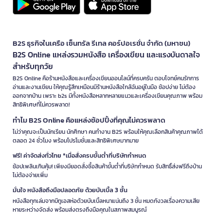
B2S ธุรกิจในเครือ เซ็นทรัล รีเทล คอร์ปอเรชั่น จำกัด (มหาชน)
B2S Online แหล่งรวมหนังสือ เครื่องเขียน และแรงบันดาลใจ
สำหรับทุกวัย
B2S Online คือร้านหนังสือและเครื่องเขียนออนไลน์ที่ครบครัน ตอบโจทย์คนรักการ
อ่านและงานเขียน ให้คุณรู้สึกเหมือนมีร้านหนังสือใกล้ฉันอยู่ในมือ ช้อปง่าย ไม่ต้อง
ออกจากบ้าน เพราะ b2s มีทั้งหนังสือหลากหลายแนวและเครื่องเขียนคุณภาพ พร้อม
สิทธิพิเศษที่ไม่ควรพลาด!
ทำไม B2S Online คือแหล่งช้อปปิ้งที่คุณไม่ควรพลาด
ไม่ว่าคุณจะเป็นนักเรียน นักศึกษา คนทำงาน B2S พร้อมให้คุณเลือกสินค้าคุณภาพได้
ตลอด 24 ชั่วโมง พร้อมโปรโมชั่นและสิทธิพิเศษมากมาย
ฟรี! ค่าจัดส่งทั่วไทย *เมื่อสั่งครบขั้นต่ำที่บริษัทกำหนด
ช้อปเพลินเกินคุ้ม! เพียงมียอดสั่งซื้อสินค้าขั้นต่ำที่บริษัทกำหนด รับสิทธิ์ส่งฟรีถึงบ้าน
ไม่ต้องจ่ายเพิ่ม
มั่นใจ หนังสือถึงมือปลอดภัย ด้วยบับเบิ้ล 3 ชั้น
หนังสือทุกเล่มจากบีทูเอสห่อด้วยบับเบิ้ลหนาแน่นถึง 3 ชั้น หมดกังวลเรื่องความเสีย
หายระหว่างจัดส่ง พร้อมส่งตรงถึงมือคุณในสภาพสมบูรณ์