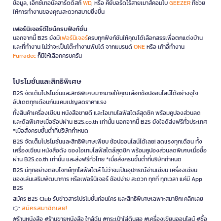
ข้อมูล, เอ็กซ์เทอนัลฮาร์ดดิสก์
WD
, หรือ คีย์บอร์ดไร้สายเมาส์คอมโบ
GEEZER
ที่ช่วย
ให้การทำงานของคุณสะดวกสบายยิ่งขึ้น
เฟอร์นิเจอร์ดีไซน์ครบฟังก์ชั่น
นอกจากนี้ B2S ยังมี
เฟอร์นิเจอร์
ครบทุกฟังก์ชันให้คุณได้เลือกสรรเพื่อตกแต่งบ้าน
และที่ทำงาน ไม่ว่าจะเป็นโต๊ะทำงานพับได้ จากแบรนด์
ONE
หรือ เก้าอี้ทำงาน
Furradec
ก็มีให้เลือกครบครัน
โปรโมชั่นและสิทธิพิเศษ
B2S จัดเต็มโปรโมชั่นและสิทธิพิเศษมากมายให้คุณเลือกช้อปออนไลน์ได้อย่างจุใจ
อัปเดตทุกเดือนกับแคมเปญลดราคาแรง
ทั้งสินค้าเครื่องเขียน หนังสือขายดี และไอเทมไลฟ์สไตล์สุดชิค พร้อมคูปองส่วนลด
และดีลพิเศษเมื่อช้อปผ่าน B2S.co.th เท่านั้น นอกจากนี้ B2S ยังใจดีส่งฟรีทั่วประเทศ
*เมื่อสั่งครบขั้นต่ำที่บริษัทกำหนด
B2S จัดเต็มโปรโมชั่นและสิทธิพิเศษเพียบ ช้อปออนไลน์ได้เลย! ลดแรงทุกเดือน ทั้ง
เครื่องเขียน หนังสือดัง ของไอเทมไลฟ์สไตล์สุดชิค พร้อมคูปองส่วนลดพิเศษเมื่อซื้อ
ผ่าน B2S.co.th เท่านั้น และส่งฟรีทั่วไทย *เมื่อสั่งครบขั้นต่ำที่บริษัทกำหนด
B2S มีทุกอย่างตอบโจทย์ทุกไลฟ์สไตล์ ไม่ว่าจะเป็นอุปกรณ์อ่านเขียน เครื่องเขียน
ของเล่นเสริมพัฒนาการ หรือเฟอร์นิเจอร์ ช้อปง่าย สะดวก ทุกที่ ทุกเวลา แค่มี App
B2S
สมัคร B2S Club รับข่าวสารโปรโมชั่นก่อนใคร และสิทธิพิเศษเฉพาะสมาชิก! คลิกเลย
สมัครสมาชิกเลย!
👉
#ร้านหนังสือ #ร้านขายหนังสือ ใกล้ฉัน #กระเป๋าใส่ดินสอ #เครื่องเขียนออนไลน์ #ซื้อ