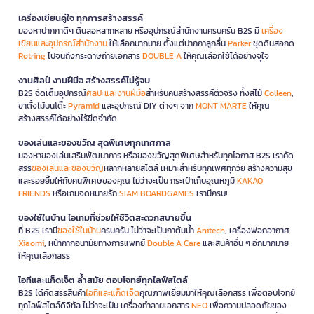
เครื่องเขียนคู่ใจ ทุกการสร้างสรรค์
มองหาปากกาดีๆ ดินสอหลากหลาย หรืออุปกรณ์สำนักงานครบครัน B2S มี
เครื่อง
เขียนและอุปกรณ์สำนักงาน
ให้เลือกมากมาย ตั้งแต่ปากกาลูกลื่น
Parker
ชุดดินสอกด
Rotring
ไปจนถึงกระดาษถ่ายเอกสาร
DOUBLE A
ให้คุณเลือกใช้ได้อย่างจุใจ
งานศิลป์ งานฝีมือ สร้างสรรค์ไม่รู้จบ
B2S จัดเต็มอุปกรณ์
ศิลปะและงานฝีมือ
สำหรับคนสร้างสรรค์ตัวจริง ทั้งสีไม้
Colleen
,
ขาตั้งไม้บนโต๊ะ
Pyramid
และอุปกรณ์ DIY ต่างๆ จาก
MONT MARTE
ให้คุณ
สร้างสรรค์ได้อย่างไร้ขีดจำกัด
ของเล่นและของขวัญ สุดพิเศษทุกเทศกาล
มองหาของเล่นเสริมพัฒนาการ หรือของขวัญสุดพิเศษสำหรับทุกโอกาส B2S เราคัด
สรร
ของเล่นและของขวัญ
หลากหลายสไตล์ เหมาะสำหรับทุกเพศทุกวัย สร้างความสุข
และรอยยิ้มให้กับคนพิเศษของคุณ ไม่ว่าจะเป็น กระเป๋าเก็บอุณหภูมิ
KAKAO
FRIENDS
หรือเกมจดหมายรัก
SIAM BOARDGAMES
เรามีครบ!
ของใช้ในบ้าน ไอเทมที่ช่วยให้ชีวิตสะดวกสบายขึ้น
ที่ B2S เรามี
ของใช้ในบ้าน
ครบครัน ไม่ว่าจะเป็นกาต้มน้ำ
Anitech
, เครื่องฟอกอากาศ
Xiaomi
, หน้ากากอนามัยทางการแพทย์
Double A Care
และสินค้าอื่น ๆ อีกมากมาย
ให้คุณเลือกสรร
ไอทีและแก็ดเจ็ต ล้ำสมัย ตอบโจทย์ทุกไลฟ์สไตล์
B2S ได้คัดสรรสินค้า
ไอทีและแก็ดเจ็ต
คุณภาพเยี่ยมมาให้คุณเลือกสรร เพื่อตอบโจทย์
ทุกไลฟ์สไตล์ดิจิทัล ไม่ว่าจะเป็น เครื่องทำลายเอกสาร
NEO
เพื่อความปลอดภัยของ