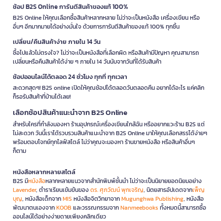
ช้อป B2S Online การันตีสินค้าของแท้ 100%
B2S Online ให้คุณเลือกซื้อสินค้าหลากหลาย ไม่ว่าจะเป็นหนังสือ เครื่องเขียน หรือ
อื่นๆ อีกมากมายได้อย่างมั่นใจ ด้วยการการันตีสินค้าของแท้ 100% ทุกชิ้น
เปลี่ยน/คืนสินค้าง่าย ภายใน 14 วัน
ซื้อไปแล้วไม่ตรงใจ? ไม่ว่าจะเป็นหนังสือที่เลือกผิด หรือสินค้ามีปัญหา คุณสามารถ
เปลี่ยนหรือคืนสินค้าได้ง่าย ๆ ภายใน 14 วันนับจากวันที่ได้รับสินค้า
ช้อปออนไลน์ได้ตลอด 24 ชั่วโมง ทุกที่ ทุกเวลา
สะดวกสุดๆ! B2S online เปิดให้คุณช้อปได้ตลอดวันตลอดคืน อยากได้อะไร แค่คลิก
ก็รอรับสินค้าที่บ้านได้เลย!
เลือกช้อปสินค้าแนะนำจาก B2S Online
สำหรับใครที่กำลังมองหา ร้านอุปกรณ์เครื่องเขียนใกล้ฉัน หรืออยากแวะร้าน B2S แต่
ไม่สะดวก วันนี้เราได้รวบรวมสินค้าแนะนำจาก B2S Online มาให้คุณเลือกสรรได้ง่ายๆ
พร้อมตอบโจทย์ทุกไลฟ์สไตล์ ไม่ว่าคุณจะมองหา ร้านขายหนังสือ หรือสินค้าอื่นๆ
ก็ตาม
หนังสือหลากหลายสไตล์
B2S มี
หนังสือ
หลากหลายแนวจากสำนักพิมพ์ชั้นนำ ไม่ว่าจะเป็นนิยายยอดนิยมอย่าง
Lavender
, ตำราเรียนเข้มข้นของ
ดร. ศุภวัฒน์ พุกเจริญ
, นิตยสารอัปเดตจาก
เพ็ญ
บุญ
, หนังสือเด็กจาก
MIS
หนังสือจิตวิทยาจาก
Mugunghwa Publishing
, หนังสือ
พัฒนาตนเองจาก
KOOB
และวรรณกรรมจาก
Nanmeebooks
ทั้งหมดนี้สามารถซื้อ
ออนไลน์ได้อย่างง่ายดายเพียงคลิกเดียว