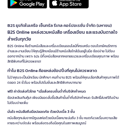
B2S ธุรกิจในเครือ เซ็นทรัล รีเทล คอร์ปอเรชั่น จำกัด (มหาชน)
B2S Online แหล่งรวมหนังสือ เครื่องเขียน และแรงบันดาลใจ
สำหรับทุกวัย
B2S Online คือร้านหนังสือและเครื่องเขียนออนไลน์ที่ครบครัน ตอบโจทย์คนรักการ
อ่านและงานเขียน ให้คุณรู้สึกเหมือนมีร้านหนังสือใกล้ฉันอยู่ในมือ ช้อปง่าย ไม่ต้อง
ออกจากบ้าน เพราะ b2s มีทั้งหนังสือหลากหลายแนวและเครื่องเขียนคุณภาพ พร้อม
สิทธิพิเศษที่ไม่ควรพลาด!
ทำไม B2S Online คือแหล่งช้อปปิ้งที่คุณไม่ควรพลาด
ไม่ว่าคุณจะเป็นนักเรียน นักศึกษา คนทำงาน B2S พร้อมให้คุณเลือกสินค้าคุณภาพได้
ตลอด 24 ชั่วโมง พร้อมโปรโมชั่นและสิทธิพิเศษมากมาย
ฟรี! ค่าจัดส่งทั่วไทย *เมื่อสั่งครบขั้นต่ำที่บริษัทกำหนด
ช้อปเพลินเกินคุ้ม! เพียงมียอดสั่งซื้อสินค้าขั้นต่ำที่บริษัทกำหนด รับสิทธิ์ส่งฟรีถึงบ้าน
ไม่ต้องจ่ายเพิ่ม
มั่นใจ หนังสือถึงมือปลอดภัย ด้วยบับเบิ้ล 3 ชั้น
หนังสือทุกเล่มจากบีทูเอสห่อด้วยบับเบิ้ลหนาแน่นถึง 3 ชั้น หมดกังวลเรื่องความเสีย
หายระหว่างจัดส่ง พร้อมส่งตรงถึงมือคุณในสภาพสมบูรณ์