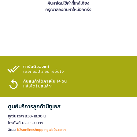
ค้นหาโดยใช้คำที่ใกล้เคียง
กรุณาลองค้นหาใหม่อีกครั้ง
การันตีของแท้
เลือกช้อปได้อย่างมั่นใจ​
คืนสินค้าได้ภายใน 14 วัน
หลังได้รับสินค้า*
ศูนย์บริการลูกค้าบีทูเอส
ทุกวัน เวลา 8.30-18.00 น.
โทรศัพท์: 02-115-0999
อีเมล:
b2sonlineshopping@b2s.co.th