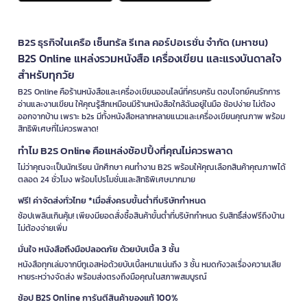
B2S ธุรกิจในเครือ เซ็นทรัล รีเทล คอร์ปอเรชั่น จำกัด (มหาชน)
B2S Online แหล่งรวมหนังสือ เครื่องเขียน และแรงบันดาลใจ
สำหรับทุกวัย
B2S Online คือร้านหนังสือและเครื่องเขียนออนไลน์ที่ครบครัน ตอบโจทย์คนรักการ
อ่านและงานเขียน ให้คุณรู้สึกเหมือนมีร้านหนังสือใกล้ฉันอยู่ในมือ ช้อปง่าย ไม่ต้อง
ออกจากบ้าน เพราะ b2s มีทั้งหนังสือหลากหลายแนวและเครื่องเขียนคุณภาพ พร้อม
สิทธิพิเศษที่ไม่ควรพลาด!
ทำไม B2S Online คือแหล่งช้อปปิ้งที่คุณไม่ควรพลาด
ไม่ว่าคุณจะเป็นนักเรียน นักศึกษา คนทำงาน B2S พร้อมให้คุณเลือกสินค้าคุณภาพได้
ตลอด 24 ชั่วโมง พร้อมโปรโมชั่นและสิทธิพิเศษมากมาย
ฟรี! ค่าจัดส่งทั่วไทย *เมื่อสั่งครบขั้นต่ำที่บริษัทกำหนด
ช้อปเพลินเกินคุ้ม! เพียงมียอดสั่งซื้อสินค้าขั้นต่ำที่บริษัทกำหนด รับสิทธิ์ส่งฟรีถึงบ้าน
ไม่ต้องจ่ายเพิ่ม
มั่นใจ หนังสือถึงมือปลอดภัย ด้วยบับเบิ้ล 3 ชั้น
หนังสือทุกเล่มจากบีทูเอสห่อด้วยบับเบิ้ลหนาแน่นถึง 3 ชั้น หมดกังวลเรื่องความเสีย
หายระหว่างจัดส่ง พร้อมส่งตรงถึงมือคุณในสภาพสมบูรณ์
ช้อป B2S Online การันตีสินค้าของแท้ 100%