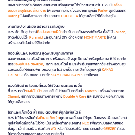
มองหาปากกาดีๆ ดินสอหลากหลาย หรืออุปกรณ์สำนักงานครบครัน B2S มี
เครื่อง
เขียนและอุปกรณ์สำนักงาน
ให้เลือกมากมาย ตั้งแต่ปากกาลูกลื่น
Parker
ชุดดินสอกด
Rotring
ไปจนถึงกระดาษถ่ายเอกสาร
DOUBLE A
ให้คุณเลือกใช้ได้อย่างจุใจ
งานศิลป์ งานฝีมือ สร้างสรรค์ไม่รู้จบ
B2S จัดเต็มอุปกรณ์
ศิลปะและงานฝีมือ
สำหรับคนสร้างสรรค์ตัวจริง ทั้งสีไม้
Colleen
,
ขาตั้งไม้บนโต๊ะ
Pyramid
และอุปกรณ์ DIY ต่างๆ จาก
MONT MARTE
ให้คุณ
สร้างสรรค์ได้อย่างไร้ขีดจำกัด
ของเล่นและของขวัญ สุดพิเศษทุกเทศกาล
มองหาของเล่นเสริมพัฒนาการ หรือของขวัญสุดพิเศษสำหรับทุกโอกาส B2S เราคัด
สรร
ของเล่นและของขวัญ
หลากหลายสไตล์ เหมาะสำหรับทุกเพศทุกวัย สร้างความสุข
และรอยยิ้มให้กับคนพิเศษของคุณ ไม่ว่าจะเป็น กระเป๋าเก็บอุณหภูมิ
KAKAO
FRIENDS
หรือเกมจดหมายรัก
SIAM BOARDGAMES
เรามีครบ!
ของใช้ในบ้าน ไอเทมที่ช่วยให้ชีวิตสะดวกสบายขึ้น
ที่ B2S เรามี
ของใช้ในบ้าน
ครบครัน ไม่ว่าจะเป็นกาต้มน้ำ
Anitech
, เครื่องฟอกอากาศ
Xiaomi
, หน้ากากอนามัยทางการแพทย์
Double A Care
และสินค้าอื่น ๆ อีกมากมาย
ให้คุณเลือกสรร
ไอทีและแก็ดเจ็ต ล้ำสมัย ตอบโจทย์ทุกไลฟ์สไตล์
B2S ได้คัดสรรสินค้า
ไอทีและแก็ดเจ็ต
คุณภาพเยี่ยมมาให้คุณเลือกสรร เพื่อตอบโจทย์
ทุกไลฟ์สไตล์ดิจิทัล ไม่ว่าจะเป็น เครื่องทำลายเอกสาร
NEO
เพื่อความปลอดภัยของ
ข้อมูล, เอ็กซ์เทอนัลฮาร์ดดิสก์
WD
, หรือ คีย์บอร์ดไร้สายเมาส์คอมโบ
GEEZER
ที่ช่วย
ให้การทำงานของคุณสะดวกสบายยิ่งขึ้น