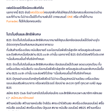
เฟอร์นิเจอร์ดีไซน์ครบฟังก์ชั่น
นอกจากนี้ B2S ยังมี
เฟอร์นิเจอร์
ครบทุกฟังก์ชันให้คุณได้เลือกสรรเพื่อตกแต่งบ้าน
และที่ทำงาน ไม่ว่าจะเป็นโต๊ะทำงานพับได้ จากแบรนด์
ONE
หรือ เก้าอี้ทำงาน
Furradec
ก็มีให้เลือกครบครัน
โปรโมชั่นและสิทธิพิเศษ
B2S จัดเต็มโปรโมชั่นและสิทธิพิเศษมากมายให้คุณเลือกช้อปออนไลน์ได้อย่างจุใจ
อัปเดตทุกเดือนกับแคมเปญลดราคาแรง
ทั้งสินค้าเครื่องเขียน หนังสือขายดี และไอเทมไลฟ์สไตล์สุดชิค พร้อมคูปองส่วนลด
และดีลพิเศษเมื่อช้อปผ่าน B2S.co.th เท่านั้น นอกจากนี้ B2S ยังใจดีส่งฟรีทั่วประเทศ
*เมื่อสั่งครบขั้นต่ำที่บริษัทกำหนด
B2S จัดเต็มโปรโมชั่นและสิทธิพิเศษเพียบ ช้อปออนไลน์ได้เลย! ลดแรงทุกเดือน ทั้ง
เครื่องเขียน หนังสือดัง ของไอเทมไลฟ์สไตล์สุดชิค พร้อมคูปองส่วนลดพิเศษเมื่อซื้อ
ผ่าน B2S.co.th เท่านั้น และส่งฟรีทั่วไทย *เมื่อสั่งครบขั้นต่ำที่บริษัทกำหนด
B2S มีทุกอย่างตอบโจทย์ทุกไลฟ์สไตล์ ไม่ว่าจะเป็นอุปกรณ์อ่านเขียน เครื่องเขียน
ของเล่นเสริมพัฒนาการ หรือเฟอร์นิเจอร์ ช้อปง่าย สะดวก ทุกที่ ทุกเวลา แค่มี App
B2S
สมัคร B2S Club รับข่าวสารโปรโมชั่นก่อนใคร และสิทธิพิเศษเฉพาะสมาชิก! คลิกเลย
สมัครสมาชิกเลย!
👉
#ร้านหนังสือ #ร้านขายหนังสือ ใกล้ฉัน #กระเป๋าใส่ดินสอ #เครื่องเขียนออนไลน์ #ซื้อ
หนังสือ ออนไลน์ #เครื่องเขียน บีทูเอส #ขาย หนังสือ ออนไลน์ #B2S #ร้านเครื่อง