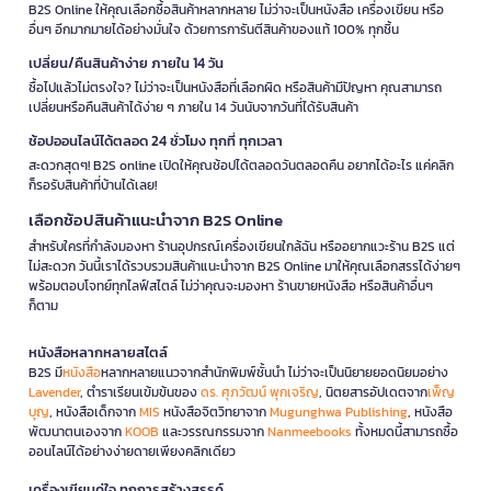
B2S Online ให้คุณเลือกซื้อสินค้าหลากหลาย ไม่ว่าจะเป็นหนังสือ เครื่องเขียน หรือ
อื่นๆ อีกมากมายได้อย่างมั่นใจ ด้วยการการันตีสินค้าของแท้ 100% ทุกชิ้น
เปลี่ยน/คืนสินค้าง่าย ภายใน 14 วัน
ซื้อไปแล้วไม่ตรงใจ? ไม่ว่าจะเป็นหนังสือที่เลือกผิด หรือสินค้ามีปัญหา คุณสามารถ
เปลี่ยนหรือคืนสินค้าได้ง่าย ๆ ภายใน 14 วันนับจากวันที่ได้รับสินค้า
ช้อปออนไลน์ได้ตลอด 24 ชั่วโมง ทุกที่ ทุกเวลา
สะดวกสุดๆ! B2S online เปิดให้คุณช้อปได้ตลอดวันตลอดคืน อยากได้อะไร แค่คลิก
ก็รอรับสินค้าที่บ้านได้เลย!
เลือกช้อปสินค้าแนะนำจาก B2S Online
สำหรับใครที่กำลังมองหา ร้านอุปกรณ์เครื่องเขียนใกล้ฉัน หรืออยากแวะร้าน B2S แต่
ไม่สะดวก วันนี้เราได้รวบรวมสินค้าแนะนำจาก B2S Online มาให้คุณเลือกสรรได้ง่ายๆ
พร้อมตอบโจทย์ทุกไลฟ์สไตล์ ไม่ว่าคุณจะมองหา ร้านขายหนังสือ หรือสินค้าอื่นๆ
ก็ตาม
หนังสือหลากหลายสไตล์
B2S มี
หนังสือ
หลากหลายแนวจากสำนักพิมพ์ชั้นนำ ไม่ว่าจะเป็นนิยายยอดนิยมอย่าง
Lavender
, ตำราเรียนเข้มข้นของ
ดร. ศุภวัฒน์ พุกเจริญ
, นิตยสารอัปเดตจาก
เพ็ญ
บุญ
, หนังสือเด็กจาก
MIS
หนังสือจิตวิทยาจาก
Mugunghwa Publishing
, หนังสือ
พัฒนาตนเองจาก
KOOB
และวรรณกรรมจาก
Nanmeebooks
ทั้งหมดนี้สามารถซื้อ
ออนไลน์ได้อย่างง่ายดายเพียงคลิกเดียว
เครื่องเขียนคู่ใจ ทุกการสร้างสรรค์