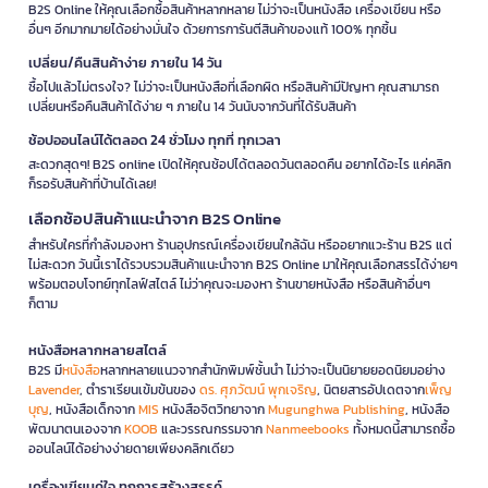
B2S Online ให้คุณเลือกซื้อสินค้าหลากหลาย ไม่ว่าจะเป็นหนังสือ เครื่องเขียน หรือ
อื่นๆ อีกมากมายได้อย่างมั่นใจ ด้วยการการันตีสินค้าของแท้ 100% ทุกชิ้น
เปลี่ยน/คืนสินค้าง่าย ภายใน 14 วัน
ซื้อไปแล้วไม่ตรงใจ? ไม่ว่าจะเป็นหนังสือที่เลือกผิด หรือสินค้ามีปัญหา คุณสามารถ
เปลี่ยนหรือคืนสินค้าได้ง่าย ๆ ภายใน 14 วันนับจากวันที่ได้รับสินค้า
ช้อปออนไลน์ได้ตลอด 24 ชั่วโมง ทุกที่ ทุกเวลา
สะดวกสุดๆ! B2S online เปิดให้คุณช้อปได้ตลอดวันตลอดคืน อยากได้อะไร แค่คลิก
ก็รอรับสินค้าที่บ้านได้เลย!
เลือกช้อปสินค้าแนะนำจาก B2S Online
สำหรับใครที่กำลังมองหา ร้านอุปกรณ์เครื่องเขียนใกล้ฉัน หรืออยากแวะร้าน B2S แต่
ไม่สะดวก วันนี้เราได้รวบรวมสินค้าแนะนำจาก B2S Online มาให้คุณเลือกสรรได้ง่ายๆ
พร้อมตอบโจทย์ทุกไลฟ์สไตล์ ไม่ว่าคุณจะมองหา ร้านขายหนังสือ หรือสินค้าอื่นๆ
ก็ตาม
หนังสือหลากหลายสไตล์
B2S มี
หนังสือ
หลากหลายแนวจากสำนักพิมพ์ชั้นนำ ไม่ว่าจะเป็นนิยายยอดนิยมอย่าง
Lavender
, ตำราเรียนเข้มข้นของ
ดร. ศุภวัฒน์ พุกเจริญ
, นิตยสารอัปเดตจาก
เพ็ญ
บุญ
, หนังสือเด็กจาก
MIS
หนังสือจิตวิทยาจาก
Mugunghwa Publishing
, หนังสือ
พัฒนาตนเองจาก
KOOB
และวรรณกรรมจาก
Nanmeebooks
ทั้งหมดนี้สามารถซื้อ
ออนไลน์ได้อย่างง่ายดายเพียงคลิกเดียว
เครื่องเขียนคู่ใจ ทุกการสร้างสรรค์