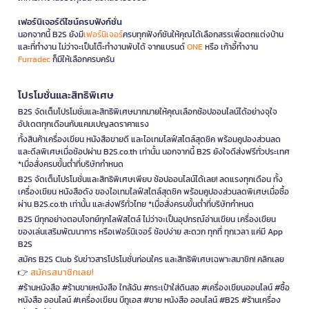
เฟอร์นิเจอร์ดีไซน์ครบฟังก์ชั่น
นอกจากนี้ B2S ยังมี
เฟอร์นิเจอร์
ครบทุกฟังก์ชันให้คุณได้เลือกสรรเพื่อตกแต่งบ้าน
และที่ทำงาน ไม่ว่าจะเป็นโต๊ะทำงานพับได้ จากแบรนด์
ONE
หรือ เก้าอี้ทำงาน
Furradec
ก็มีให้เลือกครบครัน
โปรโมชั่นและสิทธิพิเศษ
B2S จัดเต็มโปรโมชั่นและสิทธิพิเศษมากมายให้คุณเลือกช้อปออนไลน์ได้อย่างจุใจ
อัปเดตทุกเดือนกับแคมเปญลดราคาแรง
ทั้งสินค้าเครื่องเขียน หนังสือขายดี และไอเทมไลฟ์สไตล์สุดชิค พร้อมคูปองส่วนลด
และดีลพิเศษเมื่อช้อปผ่าน B2S.co.th เท่านั้น นอกจากนี้ B2S ยังใจดีส่งฟรีทั่วประเทศ
*เมื่อสั่งครบขั้นต่ำที่บริษัทกำหนด
B2S จัดเต็มโปรโมชั่นและสิทธิพิเศษเพียบ ช้อปออนไลน์ได้เลย! ลดแรงทุกเดือน ทั้ง
เครื่องเขียน หนังสือดัง ของไอเทมไลฟ์สไตล์สุดชิค พร้อมคูปองส่วนลดพิเศษเมื่อซื้อ
ผ่าน B2S.co.th เท่านั้น และส่งฟรีทั่วไทย *เมื่อสั่งครบขั้นต่ำที่บริษัทกำหนด
B2S มีทุกอย่างตอบโจทย์ทุกไลฟ์สไตล์ ไม่ว่าจะเป็นอุปกรณ์อ่านเขียน เครื่องเขียน
ของเล่นเสริมพัฒนาการ หรือเฟอร์นิเจอร์ ช้อปง่าย สะดวก ทุกที่ ทุกเวลา แค่มี App
B2S
สมัคร B2S Club รับข่าวสารโปรโมชั่นก่อนใคร และสิทธิพิเศษเฉพาะสมาชิก! คลิกเลย
สมัครสมาชิกเลย!
👉
#ร้านหนังสือ #ร้านขายหนังสือ ใกล้ฉัน #กระเป๋าใส่ดินสอ #เครื่องเขียนออนไลน์ #ซื้อ
หนังสือ ออนไลน์ #เครื่องเขียน บีทูเอส #ขาย หนังสือ ออนไลน์ #B2S #ร้านเครื่อง