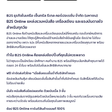
B2S ธุรกิจในเครือ เซ็นทรัล รีเทล คอร์ปอเรชั่น จำกัด (มหาชน)
B2S Online แหล่งรวมหนังสือ เครื่องเขียน และแรงบันดาลใจ
สำหรับทุกวัย
B2S Online คือร้านหนังสือและเครื่องเขียนออนไลน์ที่ครบครัน ตอบโจทย์คนรักการ
อ่านและงานเขียน ให้คุณรู้สึกเหมือนมีร้านหนังสือใกล้ฉันอยู่ในมือ ช้อปง่าย ไม่ต้อง
ออกจากบ้าน เพราะ b2s มีทั้งหนังสือหลากหลายแนวและเครื่องเขียนคุณภาพ พร้อม
สิทธิพิเศษที่ไม่ควรพลาด!
ทำไม B2S Online คือแหล่งช้อปปิ้งที่คุณไม่ควรพลาด
ไม่ว่าคุณจะเป็นนักเรียน นักศึกษา คนทำงาน B2S พร้อมให้คุณเลือกสินค้าคุณภาพได้
ตลอด 24 ชั่วโมง พร้อมโปรโมชั่นและสิทธิพิเศษมากมาย
ฟรี! ค่าจัดส่งทั่วไทย *เมื่อสั่งครบขั้นต่ำที่บริษัทกำหนด
ช้อปเพลินเกินคุ้ม! เพียงมียอดสั่งซื้อสินค้าขั้นต่ำที่บริษัทกำหนด รับสิทธิ์ส่งฟรีถึงบ้าน
ไม่ต้องจ่ายเพิ่ม
มั่นใจ หนังสือถึงมือปลอดภัย ด้วยบับเบิ้ล 3 ชั้น
หนังสือทุกเล่มจากบีทูเอสห่อด้วยบับเบิ้ลหนาแน่นถึง 3 ชั้น หมดกังวลเรื่องความเสีย
หายระหว่างจัดส่ง พร้อมส่งตรงถึงมือคุณในสภาพสมบูรณ์
ช้อป B2S Online การันตีสินค้าของแท้ 100%