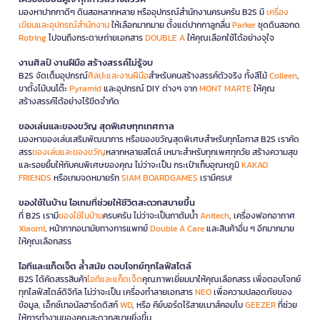
มองหาปากกาดีๆ ดินสอหลากหลาย หรืออุปกรณ์สำนักงานครบครัน B2S มี
เครื่อง
เขียนและอุปกรณ์สำนักงาน
ให้เลือกมากมาย ตั้งแต่ปากกาลูกลื่น
Parker
ชุดดินสอกด
Rotring
ไปจนถึงกระดาษถ่ายเอกสาร
DOUBLE A
ให้คุณเลือกใช้ได้อย่างจุใจ
งานศิลป์ งานฝีมือ สร้างสรรค์ไม่รู้จบ
B2S จัดเต็มอุปกรณ์
ศิลปะและงานฝีมือ
สำหรับคนสร้างสรรค์ตัวจริง ทั้งสีไม้
Colleen
,
ขาตั้งไม้บนโต๊ะ
Pyramid
และอุปกรณ์ DIY ต่างๆ จาก
MONT MARTE
ให้คุณ
สร้างสรรค์ได้อย่างไร้ขีดจำกัด
ของเล่นและของขวัญ สุดพิเศษทุกเทศกาล
มองหาของเล่นเสริมพัฒนาการ หรือของขวัญสุดพิเศษสำหรับทุกโอกาส B2S เราคัด
สรร
ของเล่นและของขวัญ
หลากหลายสไตล์ เหมาะสำหรับทุกเพศทุกวัย สร้างความสุข
และรอยยิ้มให้กับคนพิเศษของคุณ ไม่ว่าจะเป็น กระเป๋าเก็บอุณหภูมิ
KAKAO
FRIENDS
หรือเกมจดหมายรัก
SIAM BOARDGAMES
เรามีครบ!
ของใช้ในบ้าน ไอเทมที่ช่วยให้ชีวิตสะดวกสบายขึ้น
ที่ B2S เรามี
ของใช้ในบ้าน
ครบครัน ไม่ว่าจะเป็นกาต้มน้ำ
Anitech
, เครื่องฟอกอากาศ
Xiaomi
, หน้ากากอนามัยทางการแพทย์
Double A Care
และสินค้าอื่น ๆ อีกมากมาย
ให้คุณเลือกสรร
ไอทีและแก็ดเจ็ต ล้ำสมัย ตอบโจทย์ทุกไลฟ์สไตล์
B2S ได้คัดสรรสินค้า
ไอทีและแก็ดเจ็ต
คุณภาพเยี่ยมมาให้คุณเลือกสรร เพื่อตอบโจทย์
ทุกไลฟ์สไตล์ดิจิทัล ไม่ว่าจะเป็น เครื่องทำลายเอกสาร
NEO
เพื่อความปลอดภัยของ
ข้อมูล, เอ็กซ์เทอนัลฮาร์ดดิสก์
WD
, หรือ คีย์บอร์ดไร้สายเมาส์คอมโบ
GEEZER
ที่ช่วย
ให้การทำงานของคุณสะดวกสบายยิ่งขึ้น