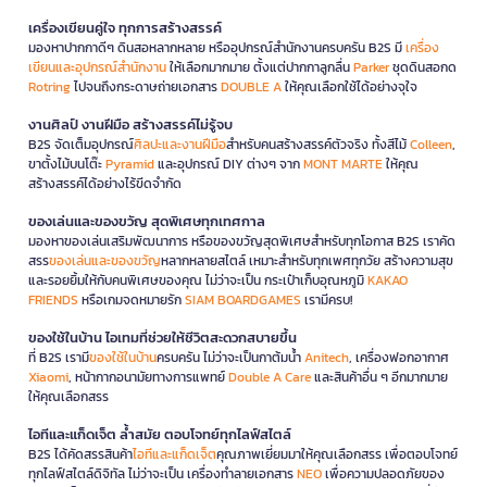
เครื่องเขียนคู่ใจ ทุกการสร้างสรรค์
มองหาปากกาดีๆ ดินสอหลากหลาย หรืออุปกรณ์สำนักงานครบครัน B2S มี
เครื่อง
เขียนและอุปกรณ์สำนักงาน
ให้เลือกมากมาย ตั้งแต่ปากกาลูกลื่น
Parker
ชุดดินสอกด
Rotring
ไปจนถึงกระดาษถ่ายเอกสาร
DOUBLE A
ให้คุณเลือกใช้ได้อย่างจุใจ
งานศิลป์ งานฝีมือ สร้างสรรค์ไม่รู้จบ
B2S จัดเต็มอุปกรณ์
ศิลปะและงานฝีมือ
สำหรับคนสร้างสรรค์ตัวจริง ทั้งสีไม้
Colleen
,
ขาตั้งไม้บนโต๊ะ
Pyramid
และอุปกรณ์ DIY ต่างๆ จาก
MONT MARTE
ให้คุณ
สร้างสรรค์ได้อย่างไร้ขีดจำกัด
ของเล่นและของขวัญ สุดพิเศษทุกเทศกาล
มองหาของเล่นเสริมพัฒนาการ หรือของขวัญสุดพิเศษสำหรับทุกโอกาส B2S เราคัด
สรร
ของเล่นและของขวัญ
หลากหลายสไตล์ เหมาะสำหรับทุกเพศทุกวัย สร้างความสุข
และรอยยิ้มให้กับคนพิเศษของคุณ ไม่ว่าจะเป็น กระเป๋าเก็บอุณหภูมิ
KAKAO
FRIENDS
หรือเกมจดหมายรัก
SIAM BOARDGAMES
เรามีครบ!
ของใช้ในบ้าน ไอเทมที่ช่วยให้ชีวิตสะดวกสบายขึ้น
ที่ B2S เรามี
ของใช้ในบ้าน
ครบครัน ไม่ว่าจะเป็นกาต้มน้ำ
Anitech
, เครื่องฟอกอากาศ
Xiaomi
, หน้ากากอนามัยทางการแพทย์
Double A Care
และสินค้าอื่น ๆ อีกมากมาย
ให้คุณเลือกสรร
ไอทีและแก็ดเจ็ต ล้ำสมัย ตอบโจทย์ทุกไลฟ์สไตล์
B2S ได้คัดสรรสินค้า
ไอทีและแก็ดเจ็ต
คุณภาพเยี่ยมมาให้คุณเลือกสรร เพื่อตอบโจทย์
ทุกไลฟ์สไตล์ดิจิทัล ไม่ว่าจะเป็น เครื่องทำลายเอกสาร
NEO
เพื่อความปลอดภัยของ