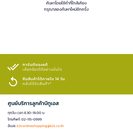
ค้นหาโดยใช้คำที่ใกล้เคียง
กรุณาลองค้นหาใหม่อีกครั้ง
การันตีของแท้
เลือกช้อปได้อย่างมั่นใจ​
คืนสินค้าได้ภายใน 14 วัน
หลังได้รับสินค้า*
ศูนย์บริการลูกค้าบีทูเอส
ทุกวัน เวลา 8.30-18.00 น.
โทรศัพท์: 02-115-0999
อีเมล:
b2sonlineshopping@b2s.co.th