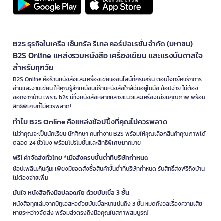
B2S ธุรกิจในเครือ เซ็นทรัล รีเทล คอร์ปอเรชั่น จำกัด (มหาชน)
B2S Online แหล่งรวมหนังสือ เครื่องเขียน และแรงบันดาลใจ
สำหรับทุกวัย
B2S Online คือร้านหนังสือและเครื่องเขียนออนไลน์ที่ครบครัน ตอบโจทย์คนรักการ
อ่านและงานเขียน ให้คุณรู้สึกเหมือนมีร้านหนังสือใกล้ฉันอยู่ในมือ ช้อปง่าย ไม่ต้อง
ออกจากบ้าน เพราะ b2s มีทั้งหนังสือหลากหลายแนวและเครื่องเขียนคุณภาพ พร้อม
สิทธิพิเศษที่ไม่ควรพลาด!
ทำไม B2S Online คือแหล่งช้อปปิ้งที่คุณไม่ควรพลาด
ไม่ว่าคุณจะเป็นนักเรียน นักศึกษา คนทำงาน B2S พร้อมให้คุณเลือกสินค้าคุณภาพได้
ตลอด 24 ชั่วโมง พร้อมโปรโมชั่นและสิทธิพิเศษมากมาย
ฟรี! ค่าจัดส่งทั่วไทย *เมื่อสั่งครบขั้นต่ำที่บริษัทกำหนด
ช้อปเพลินเกินคุ้ม! เพียงมียอดสั่งซื้อสินค้าขั้นต่ำที่บริษัทกำหนด รับสิทธิ์ส่งฟรีถึงบ้าน
ไม่ต้องจ่ายเพิ่ม
มั่นใจ หนังสือถึงมือปลอดภัย ด้วยบับเบิ้ล 3 ชั้น
หนังสือทุกเล่มจากบีทูเอสห่อด้วยบับเบิ้ลหนาแน่นถึง 3 ชั้น หมดกังวลเรื่องความเสีย
หายระหว่างจัดส่ง พร้อมส่งตรงถึงมือคุณในสภาพสมบูรณ์