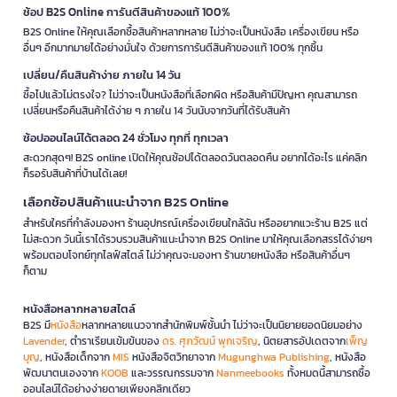
ช้อป B2S Online การันตีสินค้าของแท้ 100%
B2S Online ให้คุณเลือกซื้อสินค้าหลากหลาย ไม่ว่าจะเป็นหนังสือ เครื่องเขียน หรือ
อื่นๆ อีกมากมายได้อย่างมั่นใจ ด้วยการการันตีสินค้าของแท้ 100% ทุกชิ้น
เปลี่ยน/คืนสินค้าง่าย ภายใน 14 วัน
ซื้อไปแล้วไม่ตรงใจ? ไม่ว่าจะเป็นหนังสือที่เลือกผิด หรือสินค้ามีปัญหา คุณสามารถ
เปลี่ยนหรือคืนสินค้าได้ง่าย ๆ ภายใน 14 วันนับจากวันที่ได้รับสินค้า
ช้อปออนไลน์ได้ตลอด 24 ชั่วโมง ทุกที่ ทุกเวลา
สะดวกสุดๆ! B2S online เปิดให้คุณช้อปได้ตลอดวันตลอดคืน อยากได้อะไร แค่คลิก
ก็รอรับสินค้าที่บ้านได้เลย!
เลือกช้อปสินค้าแนะนำจาก B2S Online
สำหรับใครที่กำลังมองหา ร้านอุปกรณ์เครื่องเขียนใกล้ฉัน หรืออยากแวะร้าน B2S แต่
ไม่สะดวก วันนี้เราได้รวบรวมสินค้าแนะนำจาก B2S Online มาให้คุณเลือกสรรได้ง่ายๆ
พร้อมตอบโจทย์ทุกไลฟ์สไตล์ ไม่ว่าคุณจะมองหา ร้านขายหนังสือ หรือสินค้าอื่นๆ
ก็ตาม
หนังสือหลากหลายสไตล์
B2S มี
หนังสือ
หลากหลายแนวจากสำนักพิมพ์ชั้นนำ ไม่ว่าจะเป็นนิยายยอดนิยมอย่าง
Lavender
, ตำราเรียนเข้มข้นของ
ดร. ศุภวัฒน์ พุกเจริญ
, นิตยสารอัปเดตจาก
เพ็ญ
บุญ
, หนังสือเด็กจาก
MIS
หนังสือจิตวิทยาจาก
Mugunghwa Publishing
, หนังสือ
พัฒนาตนเองจาก
KOOB
และวรรณกรรมจาก
Nanmeebooks
ทั้งหมดนี้สามารถซื้อ
ออนไลน์ได้อย่างง่ายดายเพียงคลิกเดียว