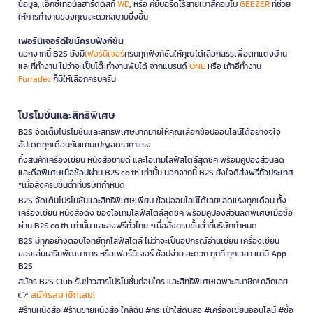
ข้อมูล, เอ็กซ์เทอนัลฮาร์ดดิสก์
WD
, หรือ คีย์บอร์ดไร้สายเมาส์คอมโบ
GEEZER
ที่ช่วย
ให้การทำงานของคุณสะดวกสบายยิ่งขึ้น
เฟอร์นิเจอร์ดีไซน์ครบฟังก์ชั่น
นอกจากนี้ B2S ยังมี
เฟอร์นิเจอร์
ครบทุกฟังก์ชันให้คุณได้เลือกสรรเพื่อตกแต่งบ้าน
และที่ทำงาน ไม่ว่าจะเป็นโต๊ะทำงานพับได้ จากแบรนด์
ONE
หรือ เก้าอี้ทำงาน
Furradec
ก็มีให้เลือกครบครัน
โปรโมชั่นและสิทธิพิเศษ
B2S จัดเต็มโปรโมชั่นและสิทธิพิเศษมากมายให้คุณเลือกช้อปออนไลน์ได้อย่างจุใจ
อัปเดตทุกเดือนกับแคมเปญลดราคาแรง
ทั้งสินค้าเครื่องเขียน หนังสือขายดี และไอเทมไลฟ์สไตล์สุดชิค พร้อมคูปองส่วนลด
และดีลพิเศษเมื่อช้อปผ่าน B2S.co.th เท่านั้น นอกจากนี้ B2S ยังใจดีส่งฟรีทั่วประเทศ
*เมื่อสั่งครบขั้นต่ำที่บริษัทกำหนด
B2S จัดเต็มโปรโมชั่นและสิทธิพิเศษเพียบ ช้อปออนไลน์ได้เลย! ลดแรงทุกเดือน ทั้ง
เครื่องเขียน หนังสือดัง ของไอเทมไลฟ์สไตล์สุดชิค พร้อมคูปองส่วนลดพิเศษเมื่อซื้อ
ผ่าน B2S.co.th เท่านั้น และส่งฟรีทั่วไทย *เมื่อสั่งครบขั้นต่ำที่บริษัทกำหนด
B2S มีทุกอย่างตอบโจทย์ทุกไลฟ์สไตล์ ไม่ว่าจะเป็นอุปกรณ์อ่านเขียน เครื่องเขียน
ของเล่นเสริมพัฒนาการ หรือเฟอร์นิเจอร์ ช้อปง่าย สะดวก ทุกที่ ทุกเวลา แค่มี App
B2S
สมัคร B2S Club รับข่าวสารโปรโมชั่นก่อนใคร และสิทธิพิเศษเฉพาะสมาชิก! คลิกเลย
สมัครสมาชิกเลย!
👉
#ร้านหนังสือ #ร้านขายหนังสือ ใกล้ฉัน #กระเป๋าใส่ดินสอ #เครื่องเขียนออนไลน์ #ซื้อ