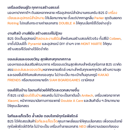
เครื่องเขียนคู่ใจ ทุกการสร้างสรรค์
มองหาปากกาดีๆ ดินสอหลากหลาย หรืออุปกรณ์สำนักงานครบครัน B2S มี
เครื่อง
เขียนและอุปกรณ์สำนักงาน
ให้เลือกมากมาย ตั้งแต่ปากกาลูกลื่น
Parker
ชุดดินสอกด
Rotring
ไปจนถึงกระดาษถ่ายเอกสาร
DOUBLE A
ให้คุณเลือกใช้ได้อย่างจุใจ
งานศิลป์ งานฝีมือ สร้างสรรค์ไม่รู้จบ
B2S จัดเต็มอุปกรณ์
ศิลปะและงานฝีมือ
สำหรับคนสร้างสรรค์ตัวจริง ทั้งสีไม้
Colleen
,
ขาตั้งไม้บนโต๊ะ
Pyramid
และอุปกรณ์ DIY ต่างๆ จาก
MONT MARTE
ให้คุณ
สร้างสรรค์ได้อย่างไร้ขีดจำกัด
ของเล่นและของขวัญ สุดพิเศษทุกเทศกาล
มองหาของเล่นเสริมพัฒนาการ หรือของขวัญสุดพิเศษสำหรับทุกโอกาส B2S เราคัด
สรร
ของเล่นและของขวัญ
หลากหลายสไตล์ เหมาะสำหรับทุกเพศทุกวัย สร้างความสุข
และรอยยิ้มให้กับคนพิเศษของคุณ ไม่ว่าจะเป็น กระเป๋าเก็บอุณหภูมิ
KAKAO
FRIENDS
หรือเกมจดหมายรัก
SIAM BOARDGAMES
เรามีครบ!
ของใช้ในบ้าน ไอเทมที่ช่วยให้ชีวิตสะดวกสบายขึ้น
ที่ B2S เรามี
ของใช้ในบ้าน
ครบครัน ไม่ว่าจะเป็นกาต้มน้ำ
Anitech
, เครื่องฟอกอากาศ
Xiaomi
, หน้ากากอนามัยทางการแพทย์
Double A Care
และสินค้าอื่น ๆ อีกมากมาย
ให้คุณเลือกสรร
ไอทีและแก็ดเจ็ต ล้ำสมัย ตอบโจทย์ทุกไลฟ์สไตล์
B2S ได้คัดสรรสินค้า
ไอทีและแก็ดเจ็ต
คุณภาพเยี่ยมมาให้คุณเลือกสรร เพื่อตอบโจทย์
ทุกไลฟ์สไตล์ดิจิทัล ไม่ว่าจะเป็น เครื่องทำลายเอกสาร
NEO
เพื่อความปลอดภัยของ