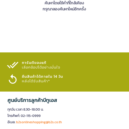
ค้นหาโดยใช้คำที่ใกล้เคียง
กรุณาลองค้นหาใหม่อีกครั้ง
การันตีของแท้
เลือกช้อปได้อย่างมั่นใจ​
คืนสินค้าได้ภายใน 14 วัน
หลังได้รับสินค้า*
ศูนย์บริการลูกค้าบีทูเอส
ทุกวัน เวลา 8.30-18.00 น.
โทรศัพท์: 02-115-0999
อีเมล:
b2sonlineshopping@b2s.co.th