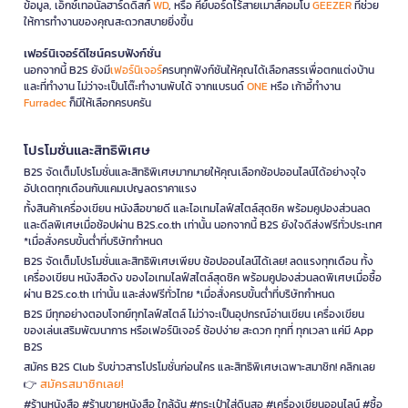
ข้อมูล, เอ็กซ์เทอนัลฮาร์ดดิสก์
WD
, หรือ คีย์บอร์ดไร้สายเมาส์คอมโบ
GEEZER
ที่ช่วย
ให้การทำงานของคุณสะดวกสบายยิ่งขึ้น
เฟอร์นิเจอร์ดีไซน์ครบฟังก์ชั่น
นอกจากนี้ B2S ยังมี
เฟอร์นิเจอร์
ครบทุกฟังก์ชันให้คุณได้เลือกสรรเพื่อตกแต่งบ้าน
และที่ทำงาน ไม่ว่าจะเป็นโต๊ะทำงานพับได้ จากแบรนด์
ONE
หรือ เก้าอี้ทำงาน
Furradec
ก็มีให้เลือกครบครัน
โปรโมชั่นและสิทธิพิเศษ
B2S จัดเต็มโปรโมชั่นและสิทธิพิเศษมากมายให้คุณเลือกช้อปออนไลน์ได้อย่างจุใจ
อัปเดตทุกเดือนกับแคมเปญลดราคาแรง
ทั้งสินค้าเครื่องเขียน หนังสือขายดี และไอเทมไลฟ์สไตล์สุดชิค พร้อมคูปองส่วนลด
และดีลพิเศษเมื่อช้อปผ่าน B2S.co.th เท่านั้น นอกจากนี้ B2S ยังใจดีส่งฟรีทั่วประเทศ
*เมื่อสั่งครบขั้นต่ำที่บริษัทกำหนด
B2S จัดเต็มโปรโมชั่นและสิทธิพิเศษเพียบ ช้อปออนไลน์ได้เลย! ลดแรงทุกเดือน ทั้ง
เครื่องเขียน หนังสือดัง ของไอเทมไลฟ์สไตล์สุดชิค พร้อมคูปองส่วนลดพิเศษเมื่อซื้อ
ผ่าน B2S.co.th เท่านั้น และส่งฟรีทั่วไทย *เมื่อสั่งครบขั้นต่ำที่บริษัทกำหนด
B2S มีทุกอย่างตอบโจทย์ทุกไลฟ์สไตล์ ไม่ว่าจะเป็นอุปกรณ์อ่านเขียน เครื่องเขียน
ของเล่นเสริมพัฒนาการ หรือเฟอร์นิเจอร์ ช้อปง่าย สะดวก ทุกที่ ทุกเวลา แค่มี App
B2S
สมัคร B2S Club รับข่าวสารโปรโมชั่นก่อนใคร และสิทธิพิเศษเฉพาะสมาชิก! คลิกเลย
สมัครสมาชิกเลย!
👉
#ร้านหนังสือ #ร้านขายหนังสือ ใกล้ฉัน #กระเป๋าใส่ดินสอ #เครื่องเขียนออนไลน์ #ซื้อ