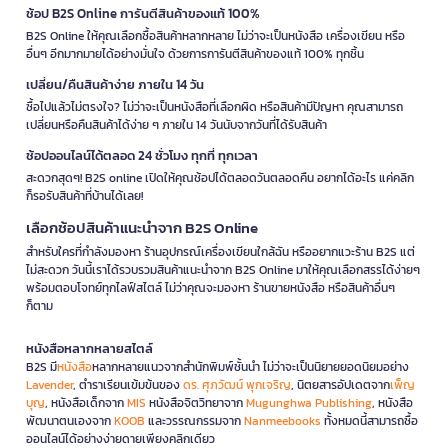
ช้อป B2S Online การันตีสินค้าของแท้ 100%
B2S Online ให้คุณเลือกซื้อสินค้าหลากหลาย ไม่ว่าจะเป็นหนังสือ เครื่องเขียน หรือ
อื่นๆ อีกมากมายได้อย่างมั่นใจ ด้วยการการันตีสินค้าของแท้ 100% ทุกชิ้น
เปลี่ยน/คืนสินค้าง่าย ภายใน 14 วัน
ซื้อไปแล้วไม่ตรงใจ? ไม่ว่าจะเป็นหนังสือที่เลือกผิด หรือสินค้ามีปัญหา คุณสามารถ
เปลี่ยนหรือคืนสินค้าได้ง่าย ๆ ภายใน 14 วันนับจากวันที่ได้รับสินค้า
ช้อปออนไลน์ได้ตลอด 24 ชั่วโมง ทุกที่ ทุกเวลา
สะดวกสุดๆ! B2S online เปิดให้คุณช้อปได้ตลอดวันตลอดคืน อยากได้อะไร แค่คลิก
ก็รอรับสินค้าที่บ้านได้เลย!
เลือกช้อปสินค้าแนะนำจาก B2S Online
สำหรับใครที่กำลังมองหา ร้านอุปกรณ์เครื่องเขียนใกล้ฉัน หรืออยากแวะร้าน B2S แต่
ไม่สะดวก วันนี้เราได้รวบรวมสินค้าแนะนำจาก B2S Online มาให้คุณเลือกสรรได้ง่ายๆ
พร้อมตอบโจทย์ทุกไลฟ์สไตล์ ไม่ว่าคุณจะมองหา ร้านขายหนังสือ หรือสินค้าอื่นๆ
ก็ตาม
หนังสือหลากหลายสไตล์
B2S มี
หนังสือ
หลากหลายแนวจากสำนักพิมพ์ชั้นนำ ไม่ว่าจะเป็นนิยายยอดนิยมอย่าง
Lavender
, ตำราเรียนเข้มข้นของ
ดร. ศุภวัฒน์ พุกเจริญ
, นิตยสารอัปเดตจาก
เพ็ญ
บุญ
, หนังสือเด็กจาก
MIS
หนังสือจิตวิทยาจาก
Mugunghwa Publishing
, หนังสือ
พัฒนาตนเองจาก
KOOB
และวรรณกรรมจาก
Nanmeebooks
ทั้งหมดนี้สามารถซื้อ
ออนไลน์ได้อย่างง่ายดายเพียงคลิกเดียว