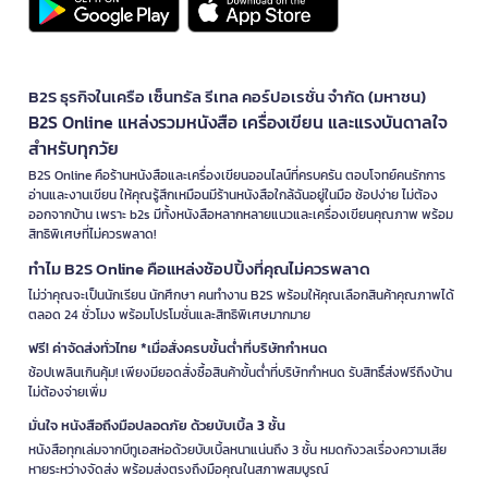
B2S ธุรกิจในเครือ เซ็นทรัล รีเทล คอร์ปอเรชั่น จำกัด (มหาชน)
B2S Online แหล่งรวมหนังสือ เครื่องเขียน และแรงบันดาลใจ
สำหรับทุกวัย
B2S Online คือร้านหนังสือและเครื่องเขียนออนไลน์ที่ครบครัน ตอบโจทย์คนรักการ
อ่านและงานเขียน ให้คุณรู้สึกเหมือนมีร้านหนังสือใกล้ฉันอยู่ในมือ ช้อปง่าย ไม่ต้อง
ออกจากบ้าน เพราะ b2s มีทั้งหนังสือหลากหลายแนวและเครื่องเขียนคุณภาพ พร้อม
สิทธิพิเศษที่ไม่ควรพลาด!
ทำไม B2S Online คือแหล่งช้อปปิ้งที่คุณไม่ควรพลาด
ไม่ว่าคุณจะเป็นนักเรียน นักศึกษา คนทำงาน B2S พร้อมให้คุณเลือกสินค้าคุณภาพได้
ตลอด 24 ชั่วโมง พร้อมโปรโมชั่นและสิทธิพิเศษมากมาย
ฟรี! ค่าจัดส่งทั่วไทย *เมื่อสั่งครบขั้นต่ำที่บริษัทกำหนด
ช้อปเพลินเกินคุ้ม! เพียงมียอดสั่งซื้อสินค้าขั้นต่ำที่บริษัทกำหนด รับสิทธิ์ส่งฟรีถึงบ้าน
ไม่ต้องจ่ายเพิ่ม
มั่นใจ หนังสือถึงมือปลอดภัย ด้วยบับเบิ้ล 3 ชั้น
หนังสือทุกเล่มจากบีทูเอสห่อด้วยบับเบิ้ลหนาแน่นถึง 3 ชั้น หมดกังวลเรื่องความเสีย
หายระหว่างจัดส่ง พร้อมส่งตรงถึงมือคุณในสภาพสมบูรณ์