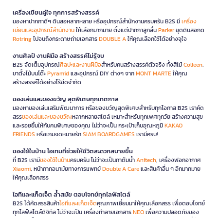
เครื่องเขียนคู่ใจ ทุกการสร้างสรรค์
มองหาปากกาดีๆ ดินสอหลากหลาย หรืออุปกรณ์สำนักงานครบครัน B2S มี
เครื่อง
เขียนและอุปกรณ์สำนักงาน
ให้เลือกมากมาย ตั้งแต่ปากกาลูกลื่น
Parker
ชุดดินสอกด
Rotring
ไปจนถึงกระดาษถ่ายเอกสาร
DOUBLE A
ให้คุณเลือกใช้ได้อย่างจุใจ
งานศิลป์ งานฝีมือ สร้างสรรค์ไม่รู้จบ
B2S จัดเต็มอุปกรณ์
ศิลปะและงานฝีมือ
สำหรับคนสร้างสรรค์ตัวจริง ทั้งสีไม้
Colleen
,
ขาตั้งไม้บนโต๊ะ
Pyramid
และอุปกรณ์ DIY ต่างๆ จาก
MONT MARTE
ให้คุณ
สร้างสรรค์ได้อย่างไร้ขีดจำกัด
ของเล่นและของขวัญ สุดพิเศษทุกเทศกาล
มองหาของเล่นเสริมพัฒนาการ หรือของขวัญสุดพิเศษสำหรับทุกโอกาส B2S เราคัด
สรร
ของเล่นและของขวัญ
หลากหลายสไตล์ เหมาะสำหรับทุกเพศทุกวัย สร้างความสุข
และรอยยิ้มให้กับคนพิเศษของคุณ ไม่ว่าจะเป็น กระเป๋าเก็บอุณหภูมิ
KAKAO
FRIENDS
หรือเกมจดหมายรัก
SIAM BOARDGAMES
เรามีครบ!
ของใช้ในบ้าน ไอเทมที่ช่วยให้ชีวิตสะดวกสบายขึ้น
ที่ B2S เรามี
ของใช้ในบ้าน
ครบครัน ไม่ว่าจะเป็นกาต้มน้ำ
Anitech
, เครื่องฟอกอากาศ
Xiaomi
, หน้ากากอนามัยทางการแพทย์
Double A Care
และสินค้าอื่น ๆ อีกมากมาย
ให้คุณเลือกสรร
ไอทีและแก็ดเจ็ต ล้ำสมัย ตอบโจทย์ทุกไลฟ์สไตล์
B2S ได้คัดสรรสินค้า
ไอทีและแก็ดเจ็ต
คุณภาพเยี่ยมมาให้คุณเลือกสรร เพื่อตอบโจทย์
ทุกไลฟ์สไตล์ดิจิทัล ไม่ว่าจะเป็น เครื่องทำลายเอกสาร
NEO
เพื่อความปลอดภัยของ