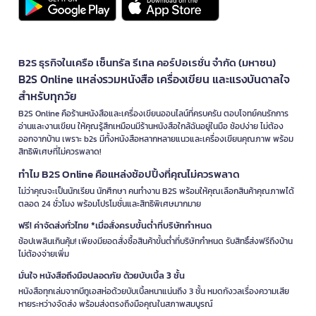
B2S ธุรกิจในเครือ เซ็นทรัล รีเทล คอร์ปอเรชั่น จำกัด (มหาชน)
B2S Online แหล่งรวมหนังสือ เครื่องเขียน และแรงบันดาลใจ
สำหรับทุกวัย
B2S Online คือร้านหนังสือและเครื่องเขียนออนไลน์ที่ครบครัน ตอบโจทย์คนรักการ
อ่านและงานเขียน ให้คุณรู้สึกเหมือนมีร้านหนังสือใกล้ฉันอยู่ในมือ ช้อปง่าย ไม่ต้อง
ออกจากบ้าน เพราะ b2s มีทั้งหนังสือหลากหลายแนวและเครื่องเขียนคุณภาพ พร้อม
สิทธิพิเศษที่ไม่ควรพลาด!
ทำไม B2S Online คือแหล่งช้อปปิ้งที่คุณไม่ควรพลาด
ไม่ว่าคุณจะเป็นนักเรียน นักศึกษา คนทำงาน B2S พร้อมให้คุณเลือกสินค้าคุณภาพได้
ตลอด 24 ชั่วโมง พร้อมโปรโมชั่นและสิทธิพิเศษมากมาย
ฟรี! ค่าจัดส่งทั่วไทย *เมื่อสั่งครบขั้นต่ำที่บริษัทกำหนด
ช้อปเพลินเกินคุ้ม! เพียงมียอดสั่งซื้อสินค้าขั้นต่ำที่บริษัทกำหนด รับสิทธิ์ส่งฟรีถึงบ้าน
ไม่ต้องจ่ายเพิ่ม
มั่นใจ หนังสือถึงมือปลอดภัย ด้วยบับเบิ้ล 3 ชั้น
หนังสือทุกเล่มจากบีทูเอสห่อด้วยบับเบิ้ลหนาแน่นถึง 3 ชั้น หมดกังวลเรื่องความเสีย
หายระหว่างจัดส่ง พร้อมส่งตรงถึงมือคุณในสภาพสมบูรณ์