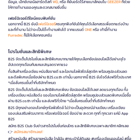
ข้อมูล, เอ็กซ์เทอนัลฮาร์ดดิสก์
WD
, หรือ คีย์บอร์ดไร้สายเมาส์คอมโบ
GEEZER
ที่ช่วย
ให้การทำงานของคุณสะดวกสบายยิ่งขึ้น
เฟอร์นิเจอร์ดีไซน์ครบฟังก์ชั่น
นอกจากนี้ B2S ยังมี
เฟอร์นิเจอร์
ครบทุกฟังก์ชันให้คุณได้เลือกสรรเพื่อตกแต่งบ้าน
และที่ทำงาน ไม่ว่าจะเป็นโต๊ะทำงานพับได้ จากแบรนด์
ONE
หรือ เก้าอี้ทำงาน
Furradec
ก็มีให้เลือกครบครัน
โปรโมชั่นและสิทธิพิเศษ
B2S จัดเต็มโปรโมชั่นและสิทธิพิเศษมากมายให้คุณเลือกช้อปออนไลน์ได้อย่างจุใจ
อัปเดตทุกเดือนกับแคมเปญลดราคาแรง
ทั้งสินค้าเครื่องเขียน หนังสือขายดี และไอเทมไลฟ์สไตล์สุดชิค พร้อมคูปองส่วนลด
และดีลพิเศษเมื่อช้อปผ่าน B2S.co.th เท่านั้น นอกจากนี้ B2S ยังใจดีส่งฟรีทั่วประเทศ
*เมื่อสั่งครบขั้นต่ำที่บริษัทกำหนด
B2S จัดเต็มโปรโมชั่นและสิทธิพิเศษเพียบ ช้อปออนไลน์ได้เลย! ลดแรงทุกเดือน ทั้ง
เครื่องเขียน หนังสือดัง ของไอเทมไลฟ์สไตล์สุดชิค พร้อมคูปองส่วนลดพิเศษเมื่อซื้อ
ผ่าน B2S.co.th เท่านั้น และส่งฟรีทั่วไทย *เมื่อสั่งครบขั้นต่ำที่บริษัทกำหนด
B2S มีทุกอย่างตอบโจทย์ทุกไลฟ์สไตล์ ไม่ว่าจะเป็นอุปกรณ์อ่านเขียน เครื่องเขียน
ของเล่นเสริมพัฒนาการ หรือเฟอร์นิเจอร์ ช้อปง่าย สะดวก ทุกที่ ทุกเวลา แค่มี App
B2S
สมัคร B2S Club รับข่าวสารโปรโมชั่นก่อนใคร และสิทธิพิเศษเฉพาะสมาชิก! คลิกเลย
สมัครสมาชิกเลย!
👉
#ร้านหนังสือ #ร้านขายหนังสือ ใกล้ฉัน #กระเป๋าใส่ดินสอ #เครื่องเขียนออนไลน์ #ซื้อ