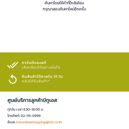
ค้นหาโดยใช้คำที่ใกล้เคียง
กรุณาลองค้นหาใหม่อีกครั้ง
การันตีของแท้
เลือกช้อปได้อย่างมั่นใจ​
คืนสินค้าได้ภายใน 14 วัน
หลังได้รับสินค้า*
ศูนย์บริการลูกค้าบีทูเอส
ทุกวัน เวลา 8.30-18.00 น.
โทรศัพท์: 02-115-0999
อีเมล:
b2sonlineshopping@b2s.co.th