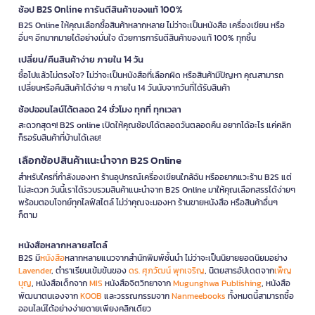
ช้อป B2S Online การันตีสินค้าของแท้ 100%
B2S Online ให้คุณเลือกซื้อสินค้าหลากหลาย ไม่ว่าจะเป็นหนังสือ เครื่องเขียน หรือ
อื่นๆ อีกมากมายได้อย่างมั่นใจ ด้วยการการันตีสินค้าของแท้ 100% ทุกชิ้น
เปลี่ยน/คืนสินค้าง่าย ภายใน 14 วัน
ซื้อไปแล้วไม่ตรงใจ? ไม่ว่าจะเป็นหนังสือที่เลือกผิด หรือสินค้ามีปัญหา คุณสามารถ
เปลี่ยนหรือคืนสินค้าได้ง่าย ๆ ภายใน 14 วันนับจากวันที่ได้รับสินค้า
ช้อปออนไลน์ได้ตลอด 24 ชั่วโมง ทุกที่ ทุกเวลา
สะดวกสุดๆ! B2S online เปิดให้คุณช้อปได้ตลอดวันตลอดคืน อยากได้อะไร แค่คลิก
ก็รอรับสินค้าที่บ้านได้เลย!
เลือกช้อปสินค้าแนะนำจาก B2S Online
สำหรับใครที่กำลังมองหา ร้านอุปกรณ์เครื่องเขียนใกล้ฉัน หรืออยากแวะร้าน B2S แต่
ไม่สะดวก วันนี้เราได้รวบรวมสินค้าแนะนำจาก B2S Online มาให้คุณเลือกสรรได้ง่ายๆ
พร้อมตอบโจทย์ทุกไลฟ์สไตล์ ไม่ว่าคุณจะมองหา ร้านขายหนังสือ หรือสินค้าอื่นๆ
ก็ตาม
หนังสือหลากหลายสไตล์
B2S มี
หนังสือ
หลากหลายแนวจากสำนักพิมพ์ชั้นนำ ไม่ว่าจะเป็นนิยายยอดนิยมอย่าง
Lavender
, ตำราเรียนเข้มข้นของ
ดร. ศุภวัฒน์ พุกเจริญ
, นิตยสารอัปเดตจาก
เพ็ญ
บุญ
, หนังสือเด็กจาก
MIS
หนังสือจิตวิทยาจาก
Mugunghwa Publishing
, หนังสือ
พัฒนาตนเองจาก
KOOB
และวรรณกรรมจาก
Nanmeebooks
ทั้งหมดนี้สามารถซื้อ
ออนไลน์ได้อย่างง่ายดายเพียงคลิกเดียว