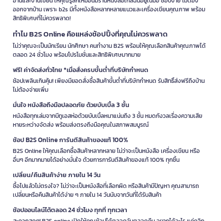
อ่านและงานเขียน ให้คุณรู้สึกเหมือนมีร้านหนังสือใกล้ฉันอยู่ในมือ ช้อปง่าย ไม่ต้อง
ออกจากบ้าน เพราะ b2s มีทั้งหนังสือหลากหลายแนวและเครื่องเขียนคุณภาพ พร้อม
สิทธิพิเศษที่ไม่ควรพลาด!
ทำไม B2S Online คือแหล่งช้อปปิ้งที่คุณไม่ควรพลาด
ไม่ว่าคุณจะเป็นนักเรียน นักศึกษา คนทำงาน B2S พร้อมให้คุณเลือกสินค้าคุณภาพได้
ตลอด 24 ชั่วโมง พร้อมโปรโมชั่นและสิทธิพิเศษมากมาย
ฟรี! ค่าจัดส่งทั่วไทย *เมื่อสั่งครบขั้นต่ำที่บริษัทกำหนด
ช้อปเพลินเกินคุ้ม! เพียงมียอดสั่งซื้อสินค้าขั้นต่ำที่บริษัทกำหนด รับสิทธิ์ส่งฟรีถึงบ้าน
ไม่ต้องจ่ายเพิ่ม
มั่นใจ หนังสือถึงมือปลอดภัย ด้วยบับเบิ้ล 3 ชั้น
หนังสือทุกเล่มจากบีทูเอสห่อด้วยบับเบิ้ลหนาแน่นถึง 3 ชั้น หมดกังวลเรื่องความเสีย
หายระหว่างจัดส่ง พร้อมส่งตรงถึงมือคุณในสภาพสมบูรณ์
ช้อป B2S Online การันตีสินค้าของแท้ 100%
B2S Online ให้คุณเลือกซื้อสินค้าหลากหลาย ไม่ว่าจะเป็นหนังสือ เครื่องเขียน หรือ
อื่นๆ อีกมากมายได้อย่างมั่นใจ ด้วยการการันตีสินค้าของแท้ 100% ทุกชิ้น
เปลี่ยน/คืนสินค้าง่าย ภายใน 14 วัน
ซื้อไปแล้วไม่ตรงใจ? ไม่ว่าจะเป็นหนังสือที่เลือกผิด หรือสินค้ามีปัญหา คุณสามารถ
เปลี่ยนหรือคืนสินค้าได้ง่าย ๆ ภายใน 14 วันนับจากวันที่ได้รับสินค้า
ช้อปออนไลน์ได้ตลอด 24 ชั่วโมง ทุกที่ ทุกเวลา
สะดวกสุดๆ! B2S online เปิดให้คุณช้อปได้ตลอดวันตลอดคืน อยากได้อะไร แค่คลิก