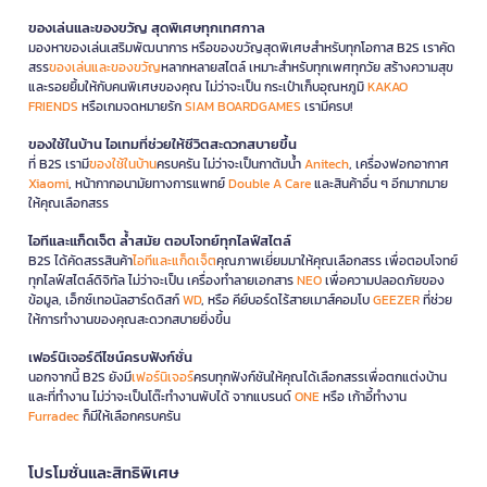
ของเล่นและของขวัญ สุดพิเศษทุกเทศกาล
มองหาของเล่นเสริมพัฒนาการ หรือของขวัญสุดพิเศษสำหรับทุกโอกาส B2S เราคัด
สรร
ของเล่นและของขวัญ
หลากหลายสไตล์ เหมาะสำหรับทุกเพศทุกวัย สร้างความสุข
และรอยยิ้มให้กับคนพิเศษของคุณ ไม่ว่าจะเป็น กระเป๋าเก็บอุณหภูมิ
KAKAO
FRIENDS
หรือเกมจดหมายรัก
SIAM BOARDGAMES
เรามีครบ!
ของใช้ในบ้าน ไอเทมที่ช่วยให้ชีวิตสะดวกสบายขึ้น
ที่ B2S เรามี
ของใช้ในบ้าน
ครบครัน ไม่ว่าจะเป็นกาต้มน้ำ
Anitech
, เครื่องฟอกอากาศ
Xiaomi
, หน้ากากอนามัยทางการแพทย์
Double A Care
และสินค้าอื่น ๆ อีกมากมาย
ให้คุณเลือกสรร
ไอทีและแก็ดเจ็ต ล้ำสมัย ตอบโจทย์ทุกไลฟ์สไตล์
B2S ได้คัดสรรสินค้า
ไอทีและแก็ดเจ็ต
คุณภาพเยี่ยมมาให้คุณเลือกสรร เพื่อตอบโจทย์
ทุกไลฟ์สไตล์ดิจิทัล ไม่ว่าจะเป็น เครื่องทำลายเอกสาร
NEO
เพื่อความปลอดภัยของ
ข้อมูล, เอ็กซ์เทอนัลฮาร์ดดิสก์
WD
, หรือ คีย์บอร์ดไร้สายเมาส์คอมโบ
GEEZER
ที่ช่วย
ให้การทำงานของคุณสะดวกสบายยิ่งขึ้น
เฟอร์นิเจอร์ดีไซน์ครบฟังก์ชั่น
นอกจากนี้ B2S ยังมี
เฟอร์นิเจอร์
ครบทุกฟังก์ชันให้คุณได้เลือกสรรเพื่อตกแต่งบ้าน
และที่ทำงาน ไม่ว่าจะเป็นโต๊ะทำงานพับได้ จากแบรนด์
ONE
หรือ เก้าอี้ทำงาน
Furradec
ก็มีให้เลือกครบครัน
โปรโมชั่นและสิทธิพิเศษ