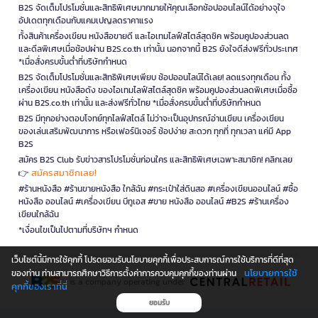
B2S จัดเต็มโปรโมชั่นและสิทธิพิเศษมากมายให้คุณเลือกช้อปออนไลน์ได้อย่างจุใจ
อัปเดตทุกเดือนกับแคมเปญลดราคาแรง
ทั้งสินค้าเครื่องเขียน หนังสือขายดี และไอเทมไลฟ์สไตล์สุดชิค พร้อมคูปองส่วนลด
และดีลพิเศษเมื่อช้อปผ่าน B2S.co.th เท่านั้น นอกจากนี้ B2S ยังใจดีส่งฟรีทั่วประเทศ
*เมื่อสั่งครบขั้นต่ำที่บริษัทกำหนด
B2S จัดเต็มโปรโมชั่นและสิทธิพิเศษเพียบ ช้อปออนไลน์ได้เลย! ลดแรงทุกเดือน ทั้ง
เครื่องเขียน หนังสือดัง ของไอเทมไลฟ์สไตล์สุดชิค พร้อมคูปองส่วนลดพิเศษเมื่อซื้อ
ผ่าน B2S.co.th เท่านั้น และส่งฟรีทั่วไทย *เมื่อสั่งครบขั้นต่ำที่บริษัทกำหนด
B2S มีทุกอย่างตอบโจทย์ทุกไลฟ์สไตล์ ไม่ว่าจะเป็นอุปกรณ์อ่านเขียน เครื่องเขียน
ของเล่นเสริมพัฒนาการ หรือเฟอร์นิเจอร์ ช้อปง่าย สะดวก ทุกที่ ทุกเวลา แค่มี App
B2S
สมัคร B2S Club รับข่าวสารโปรโมชั่นก่อนใคร และสิทธิพิเศษเฉพาะสมาชิก! คลิกเลย
สมัครสมาชิกเลย!
👉
#ร้านหนังสือ #ร้านขายหนังสือ ใกล้ฉัน #กระเป๋าใส่ดินสอ #เครื่องเขียนออนไลน์ #ซื้อ
หนังสือ ออนไลน์ #เครื่องเขียน บีทูเอส #ขาย หนังสือ ออนไลน์ #B2S #ร้านเครื่อง
เขียนใกล้ฉัน
*เงื่อนไขเป็นไปตามที่บริษัทฯ กำหนด
เว็บไซต์นี้มีการใช้คุกกี้ โปรดยอมรับนโยบายคุกกี้เพื่อประสบการณ์การใช้บริการที่ดีที่สุด
นโยบายการใช้
ของท่าน ท่านสามารถศึกษาวิธีการตั้งค่าการควบคุมคุกกี้ของท่านผ่าน
is a company operating under
คุกกี้ของเราที่นี่
ยอมรับ