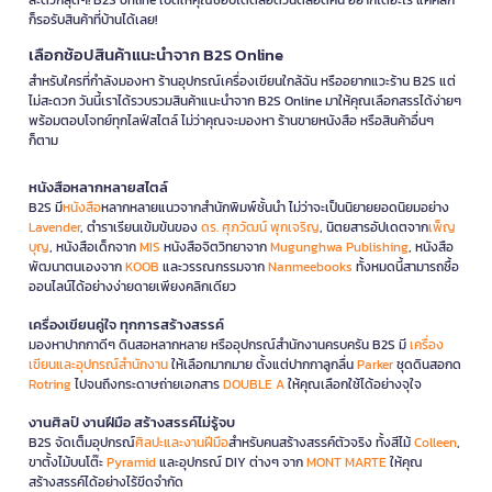
ก็รอรับสินค้าที่บ้านได้เลย!
เลือกช้อปสินค้าแนะนำจาก B2S Online
สำหรับใครที่กำลังมองหา ร้านอุปกรณ์เครื่องเขียนใกล้ฉัน หรืออยากแวะร้าน B2S แต่
ไม่สะดวก วันนี้เราได้รวบรวมสินค้าแนะนำจาก B2S Online มาให้คุณเลือกสรรได้ง่ายๆ
พร้อมตอบโจทย์ทุกไลฟ์สไตล์ ไม่ว่าคุณจะมองหา ร้านขายหนังสือ หรือสินค้าอื่นๆ
ก็ตาม
หนังสือหลากหลายสไตล์
B2S มี
หนังสือ
หลากหลายแนวจากสำนักพิมพ์ชั้นนำ ไม่ว่าจะเป็นนิยายยอดนิยมอย่าง
Lavender
, ตำราเรียนเข้มข้นของ
ดร. ศุภวัฒน์ พุกเจริญ
, นิตยสารอัปเดตจาก
เพ็ญ
บุญ
, หนังสือเด็กจาก
MIS
หนังสือจิตวิทยาจาก
Mugunghwa Publishing
, หนังสือ
พัฒนาตนเองจาก
KOOB
และวรรณกรรมจาก
Nanmeebooks
ทั้งหมดนี้สามารถซื้อ
ออนไลน์ได้อย่างง่ายดายเพียงคลิกเดียว
เครื่องเขียนคู่ใจ ทุกการสร้างสรรค์
มองหาปากกาดีๆ ดินสอหลากหลาย หรืออุปกรณ์สำนักงานครบครัน B2S มี
เครื่อง
เขียนและอุปกรณ์สำนักงาน
ให้เลือกมากมาย ตั้งแต่ปากกาลูกลื่น
Parker
ชุดดินสอกด
Rotring
ไปจนถึงกระดาษถ่ายเอกสาร
DOUBLE A
ให้คุณเลือกใช้ได้อย่างจุใจ
งานศิลป์ งานฝีมือ สร้างสรรค์ไม่รู้จบ
B2S จัดเต็มอุปกรณ์
ศิลปะและงานฝีมือ
สำหรับคนสร้างสรรค์ตัวจริง ทั้งสีไม้
Colleen
,
ขาตั้งไม้บนโต๊ะ
Pyramid
และอุปกรณ์ DIY ต่างๆ จาก
MONT MARTE
ให้คุณ
สร้างสรรค์ได้อย่างไร้ขีดจำกัด