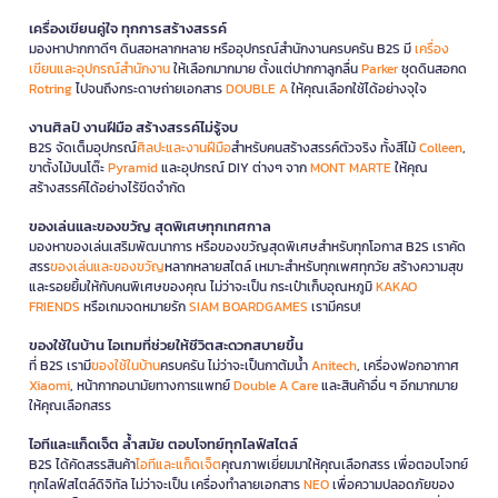
เครื่องเขียนคู่ใจ ทุกการสร้างสรรค์
มองหาปากกาดีๆ ดินสอหลากหลาย หรืออุปกรณ์สำนักงานครบครัน B2S มี
เครื่อง
เขียนและอุปกรณ์สำนักงาน
ให้เลือกมากมาย ตั้งแต่ปากกาลูกลื่น
Parker
ชุดดินสอกด
Rotring
ไปจนถึงกระดาษถ่ายเอกสาร
DOUBLE A
ให้คุณเลือกใช้ได้อย่างจุใจ
งานศิลป์ งานฝีมือ สร้างสรรค์ไม่รู้จบ
B2S จัดเต็มอุปกรณ์
ศิลปะและงานฝีมือ
สำหรับคนสร้างสรรค์ตัวจริง ทั้งสีไม้
Colleen
,
ขาตั้งไม้บนโต๊ะ
Pyramid
และอุปกรณ์ DIY ต่างๆ จาก
MONT MARTE
ให้คุณ
สร้างสรรค์ได้อย่างไร้ขีดจำกัด
ของเล่นและของขวัญ สุดพิเศษทุกเทศกาล
มองหาของเล่นเสริมพัฒนาการ หรือของขวัญสุดพิเศษสำหรับทุกโอกาส B2S เราคัด
สรร
ของเล่นและของขวัญ
หลากหลายสไตล์ เหมาะสำหรับทุกเพศทุกวัย สร้างความสุข
และรอยยิ้มให้กับคนพิเศษของคุณ ไม่ว่าจะเป็น กระเป๋าเก็บอุณหภูมิ
KAKAO
FRIENDS
หรือเกมจดหมายรัก
SIAM BOARDGAMES
เรามีครบ!
ของใช้ในบ้าน ไอเทมที่ช่วยให้ชีวิตสะดวกสบายขึ้น
ที่ B2S เรามี
ของใช้ในบ้าน
ครบครัน ไม่ว่าจะเป็นกาต้มน้ำ
Anitech
, เครื่องฟอกอากาศ
Xiaomi
, หน้ากากอนามัยทางการแพทย์
Double A Care
และสินค้าอื่น ๆ อีกมากมาย
ให้คุณเลือกสรร
ไอทีและแก็ดเจ็ต ล้ำสมัย ตอบโจทย์ทุกไลฟ์สไตล์
B2S ได้คัดสรรสินค้า
ไอทีและแก็ดเจ็ต
คุณภาพเยี่ยมมาให้คุณเลือกสรร เพื่อตอบโจทย์
ทุกไลฟ์สไตล์ดิจิทัล ไม่ว่าจะเป็น เครื่องทำลายเอกสาร
NEO
เพื่อความปลอดภัยของ