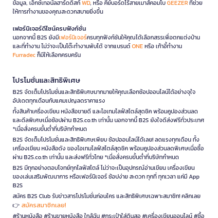
ข้อมูล, เอ็กซ์เทอนัลฮาร์ดดิสก์
WD
, หรือ คีย์บอร์ดไร้สายเมาส์คอมโบ
GEEZER
ที่ช่วย
ให้การทำงานของคุณสะดวกสบายยิ่งขึ้น
เฟอร์นิเจอร์ดีไซน์ครบฟังก์ชั่น
นอกจากนี้ B2S ยังมี
เฟอร์นิเจอร์
ครบทุกฟังก์ชันให้คุณได้เลือกสรรเพื่อตกแต่งบ้าน
และที่ทำงาน ไม่ว่าจะเป็นโต๊ะทำงานพับได้ จากแบรนด์
ONE
หรือ เก้าอี้ทำงาน
Furradec
ก็มีให้เลือกครบครัน
โปรโมชั่นและสิทธิพิเศษ
B2S จัดเต็มโปรโมชั่นและสิทธิพิเศษมากมายให้คุณเลือกช้อปออนไลน์ได้อย่างจุใจ
อัปเดตทุกเดือนกับแคมเปญลดราคาแรง
ทั้งสินค้าเครื่องเขียน หนังสือขายดี และไอเทมไลฟ์สไตล์สุดชิค พร้อมคูปองส่วนลด
และดีลพิเศษเมื่อช้อปผ่าน B2S.co.th เท่านั้น นอกจากนี้ B2S ยังใจดีส่งฟรีทั่วประเทศ
*เมื่อสั่งครบขั้นต่ำที่บริษัทกำหนด
B2S จัดเต็มโปรโมชั่นและสิทธิพิเศษเพียบ ช้อปออนไลน์ได้เลย! ลดแรงทุกเดือน ทั้ง
เครื่องเขียน หนังสือดัง ของไอเทมไลฟ์สไตล์สุดชิค พร้อมคูปองส่วนลดพิเศษเมื่อซื้อ
ผ่าน B2S.co.th เท่านั้น และส่งฟรีทั่วไทย *เมื่อสั่งครบขั้นต่ำที่บริษัทกำหนด
B2S มีทุกอย่างตอบโจทย์ทุกไลฟ์สไตล์ ไม่ว่าจะเป็นอุปกรณ์อ่านเขียน เครื่องเขียน
ของเล่นเสริมพัฒนาการ หรือเฟอร์นิเจอร์ ช้อปง่าย สะดวก ทุกที่ ทุกเวลา แค่มี App
B2S
สมัคร B2S Club รับข่าวสารโปรโมชั่นก่อนใคร และสิทธิพิเศษเฉพาะสมาชิก! คลิกเลย
สมัครสมาชิกเลย!
👉
#ร้านหนังสือ #ร้านขายหนังสือ ใกล้ฉัน #กระเป๋าใส่ดินสอ #เครื่องเขียนออนไลน์ #ซื้อ