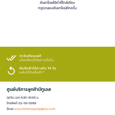
ค้นหาโดยใช้คำที่ใกล้เคียง
กรุณาลองค้นหาใหม่อีกครั้ง
การันตีของแท้
เลือกช้อปได้อย่างมั่นใจ​
คืนสินค้าได้ภายใน 14 วัน
หลังได้รับสินค้า*
ศูนย์บริการลูกค้าบีทูเอส
ทุกวัน เวลา 8.30-18.00 น.
โทรศัพท์: 02-115-0999
อีเมล:
b2sonlineshopping@b2s.co.th