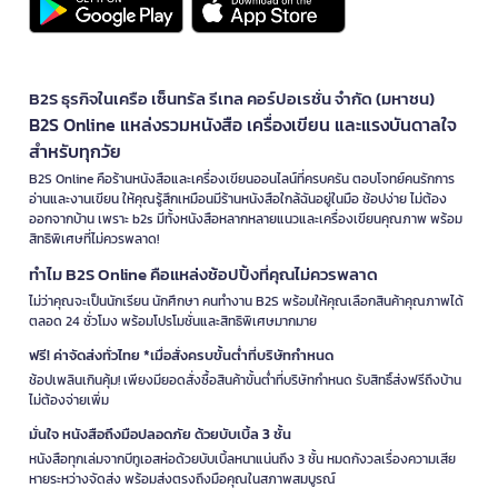
B2S ธุรกิจในเครือ เซ็นทรัล รีเทล คอร์ปอเรชั่น จำกัด (มหาชน)
B2S Online แหล่งรวมหนังสือ เครื่องเขียน และแรงบันดาลใจ
สำหรับทุกวัย
B2S Online คือร้านหนังสือและเครื่องเขียนออนไลน์ที่ครบครัน ตอบโจทย์คนรักการ
อ่านและงานเขียน ให้คุณรู้สึกเหมือนมีร้านหนังสือใกล้ฉันอยู่ในมือ ช้อปง่าย ไม่ต้อง
ออกจากบ้าน เพราะ b2s มีทั้งหนังสือหลากหลายแนวและเครื่องเขียนคุณภาพ พร้อม
สิทธิพิเศษที่ไม่ควรพลาด!
ทำไม B2S Online คือแหล่งช้อปปิ้งที่คุณไม่ควรพลาด
ไม่ว่าคุณจะเป็นนักเรียน นักศึกษา คนทำงาน B2S พร้อมให้คุณเลือกสินค้าคุณภาพได้
ตลอด 24 ชั่วโมง พร้อมโปรโมชั่นและสิทธิพิเศษมากมาย
ฟรี! ค่าจัดส่งทั่วไทย *เมื่อสั่งครบขั้นต่ำที่บริษัทกำหนด
ช้อปเพลินเกินคุ้ม! เพียงมียอดสั่งซื้อสินค้าขั้นต่ำที่บริษัทกำหนด รับสิทธิ์ส่งฟรีถึงบ้าน
ไม่ต้องจ่ายเพิ่ม
มั่นใจ หนังสือถึงมือปลอดภัย ด้วยบับเบิ้ล 3 ชั้น
หนังสือทุกเล่มจากบีทูเอสห่อด้วยบับเบิ้ลหนาแน่นถึง 3 ชั้น หมดกังวลเรื่องความเสีย
หายระหว่างจัดส่ง พร้อมส่งตรงถึงมือคุณในสภาพสมบูรณ์