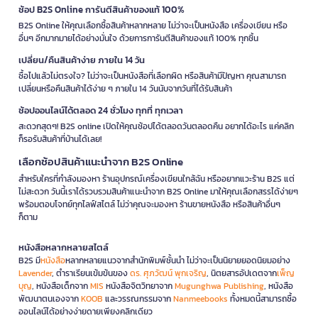
ช้อป B2S Online การันตีสินค้าของแท้ 100%
B2S Online ให้คุณเลือกซื้อสินค้าหลากหลาย ไม่ว่าจะเป็นหนังสือ เครื่องเขียน หรือ
อื่นๆ อีกมากมายได้อย่างมั่นใจ ด้วยการการันตีสินค้าของแท้ 100% ทุกชิ้น
เปลี่ยน/คืนสินค้าง่าย ภายใน 14 วัน
ซื้อไปแล้วไม่ตรงใจ? ไม่ว่าจะเป็นหนังสือที่เลือกผิด หรือสินค้ามีปัญหา คุณสามารถ
เปลี่ยนหรือคืนสินค้าได้ง่าย ๆ ภายใน 14 วันนับจากวันที่ได้รับสินค้า
ช้อปออนไลน์ได้ตลอด 24 ชั่วโมง ทุกที่ ทุกเวลา
สะดวกสุดๆ! B2S online เปิดให้คุณช้อปได้ตลอดวันตลอดคืน อยากได้อะไร แค่คลิก
ก็รอรับสินค้าที่บ้านได้เลย!
เลือกช้อปสินค้าแนะนำจาก B2S Online
สำหรับใครที่กำลังมองหา ร้านอุปกรณ์เครื่องเขียนใกล้ฉัน หรืออยากแวะร้าน B2S แต่
ไม่สะดวก วันนี้เราได้รวบรวมสินค้าแนะนำจาก B2S Online มาให้คุณเลือกสรรได้ง่ายๆ
พร้อมตอบโจทย์ทุกไลฟ์สไตล์ ไม่ว่าคุณจะมองหา ร้านขายหนังสือ หรือสินค้าอื่นๆ
ก็ตาม
หนังสือหลากหลายสไตล์
B2S มี
หนังสือ
หลากหลายแนวจากสำนักพิมพ์ชั้นนำ ไม่ว่าจะเป็นนิยายยอดนิยมอย่าง
Lavender
, ตำราเรียนเข้มข้นของ
ดร. ศุภวัฒน์ พุกเจริญ
, นิตยสารอัปเดตจาก
เพ็ญ
บุญ
, หนังสือเด็กจาก
MIS
หนังสือจิตวิทยาจาก
Mugunghwa Publishing
, หนังสือ
พัฒนาตนเองจาก
KOOB
และวรรณกรรมจาก
Nanmeebooks
ทั้งหมดนี้สามารถซื้อ
ออนไลน์ได้อย่างง่ายดายเพียงคลิกเดียว