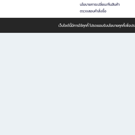
นโยบายการเปลี่ยน/คืนสินค้า
ตรวจสอบคำสั่งซื้อ
เว็บไซต์นี้มีการใช้คุกกี้ โปรดยอมรับนโยบายคุกกี้เพื่
B2S ธุรกิจในเครือ เซ็นทรัล รีเทล คอร์ปอเรชั่น จำกัด (มหาชน)
B2S Online แหล่งรวมหนังสือ เครื่องเขียน และแรงบันดาลใจสำหรับ
B2S Online คือร้านหนังสือและเครื่องเขียนออนไลน์ที่ครบครัน ตอบโจทย์คนรักการอ่านและงานเ
ทำไม B2S Online คือแหล่งช้อปปิ้งที่คุณไม่ควรพลาด
ไม่ว่าคุณจะเป็นนักเรียน นักศึกษา คนทำงาน B2S พร้อมให้คุณเลือกสินค้าคุณภาพได้ตลอด 24