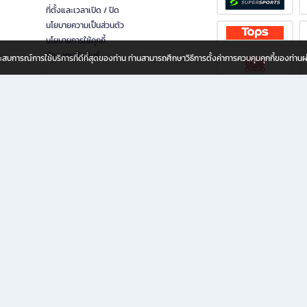
ที่ตั้งและเวลาเปิด / ปิด
นโยบายความเป็นส่วนตัว
นโยบายการใช้คุกกี้
นักลงทุนสัมพันธ์
อประสบการณ์การใช้บริการที่ดีที่สุดของท่าน ท่านสามารถศึกษาวิธีการตั้งค่าการควบคุมคุกกี้ของท่าน
ทุกวัย
ขียน ให้คุณรู้สึกเหมือนมีร้านหนังสือใกล้ฉันอยู่ในมือ ช้อปง่าย ไม่ต้องออกจากบ้าน เพราะ b2
 ชั่วโมง พร้อมโปรโมชั่นและสิทธิพิเศษมากมาย