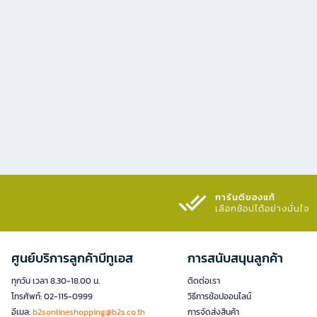
การันตีของแท้
เลือกช้อปได้อย่างมั่นใจ​
ศูนย์บริการลูกค้าบีทูเอส
การสนับสนุนลูกค้า
ทุกวัน เวลา 8.30-18.00 น.
ติดต่อเรา
โทรศัพท์: 02-115-0999
วิธีการช้อปออนไลน์
อีเมล:
b2sonlineshopping@b2s.co.th
การจัดส่งสินค้า