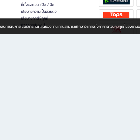
ที่ตั้งและเวลาเปิด / ปิด
นโยบายความเป็นส่วนตัว
นโยบายการใช้คุกกี้
นักลงทุนสัมพันธ์
อประสบการณ์การใช้บริการที่ดีที่สุดของท่าน ท่านสามารถศึกษาวิธีการตั้งค่าการควบคุมคุกกี้ของท่าน
ทุกวัย
ขียน ให้คุณรู้สึกเหมือนมีร้านหนังสือใกล้ฉันอยู่ในมือ ช้อปง่าย ไม่ต้องออกจากบ้าน เพราะ b2
 ชั่วโมง พร้อมโปรโมชั่นและสิทธิพิเศษมากมาย