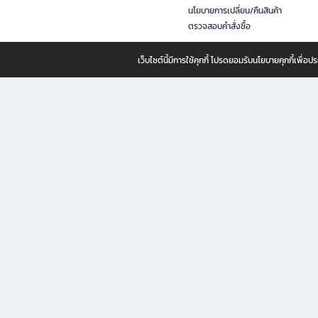
นโยบายการเปลี่ยน/คืนสินค้า
ตรวจสอบคำสั่งซื้อ
เว็บไซต์นี้มีการใช้คุกกี้ โปรดยอมรับนโยบายคุกกี้เพื่
B2S ธุรกิจในเครือ เซ็นทรัล รีเทล คอร์ปอเรชั่น จำกัด (มหาชน)
B2S Online แหล่งรวมหนังสือ เครื่องเขียน และแรงบันดาลใจสำหรับ
B2S Online คือร้านหนังสือและเครื่องเขียนออนไลน์ที่ครบครัน ตอบโจทย์คนรักการอ่านและงานเ
ทำไม B2S Online คือแหล่งช้อปปิ้งที่คุณไม่ควรพลาด
ไม่ว่าคุณจะเป็นนักเรียน นักศึกษา คนทำงาน B2S พร้อมให้คุณเลือกสินค้าคุณภาพได้ตลอด 24