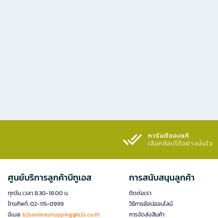
การันตีของแท้
เลือกช้อปได้อย่างมั่นใจ​
ศูนย์บริการลูกค้าบีทูเอส
การสนับสนุนลูกค้า
ทุกวัน เวลา 8.30-18.00 น.
ติดต่อเรา
โทรศัพท์: 02-115-0999
วิธีการช้อปออนไลน์
อีเมล:
b2sonlineshopping@b2s.co.th
การจัดส่งสินค้า