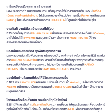
เครื่องเขียนคู่ใจ ทุกการสร้างสรรค์
มองหาปากกาดีๆ ดินสอหลากหลาย หรืออุปกรณ์สำนักงานครบครัน B2S มี
เครื่อง
เขียนและอุปกรณ์สำนักงาน
ให้เลือกมากมาย ตั้งแต่ปากกาลูกลื่น
Parker
ชุดดินสอกด
Rotring
ไปจนถึงกระดาษถ่ายเอกสาร
DOUBLE A
ให้คุณเลือกใช้ได้อย่างจุใจ
งานศิลป์ งานฝีมือ สร้างสรรค์ไม่รู้จบ
B2S จัดเต็มอุปกรณ์
ศิลปะและงานฝีมือ
สำหรับคนสร้างสรรค์ตัวจริง ทั้งสีไม้
Colleen
,
ขาตั้งไม้บนโต๊ะ
Pyramid
และอุปกรณ์ DIY ต่างๆ จาก
MONT MARTE
ให้คุณ
สร้างสรรค์ได้อย่างไร้ขีดจำกัด
ของเล่นและของขวัญ สุดพิเศษทุกเทศกาล
มองหาของเล่นเสริมพัฒนาการ หรือของขวัญสุดพิเศษสำหรับทุกโอกาส B2S เราคัด
สรร
ของเล่นและของขวัญ
หลากหลายสไตล์ เหมาะสำหรับทุกเพศทุกวัย สร้างความสุข
และรอยยิ้มให้กับคนพิเศษของคุณ ไม่ว่าจะเป็น กระเป๋าเก็บอุณหภูมิ
KAKAO
FRIENDS
หรือเกมจดหมายรัก
SIAM BOARDGAMES
เรามีครบ!
ของใช้ในบ้าน ไอเทมที่ช่วยให้ชีวิตสะดวกสบายขึ้น
ที่ B2S เรามี
ของใช้ในบ้าน
ครบครัน ไม่ว่าจะเป็นกาต้มน้ำ
Anitech
, เครื่องฟอกอากาศ
Xiaomi
, หน้ากากอนามัยทางการแพทย์
Double A Care
และสินค้าอื่น ๆ อีกมากมาย
ให้คุณเลือกสรร
ไอทีและแก็ดเจ็ต ล้ำสมัย ตอบโจทย์ทุกไลฟ์สไตล์
B2S ได้คัดสรรสินค้า
ไอทีและแก็ดเจ็ต
คุณภาพเยี่ยมมาให้คุณเลือกสรร เพื่อตอบโจทย์
ทุกไลฟ์สไตล์ดิจิทัล ไม่ว่าจะเป็น เครื่องทำลายเอกสาร
NEO
เพื่อความปลอดภัยของ