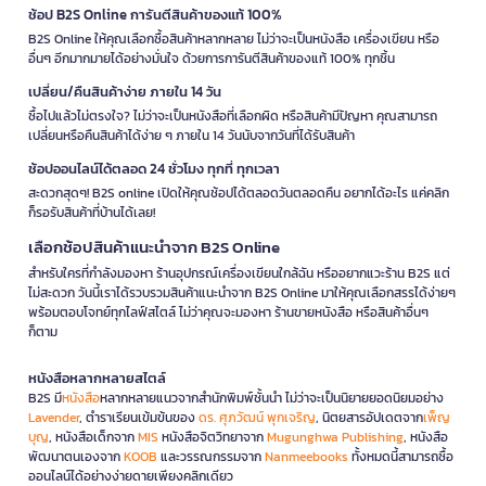
ช้อป B2S Online การันตีสินค้าของแท้ 100%
B2S Online ให้คุณเลือกซื้อสินค้าหลากหลาย ไม่ว่าจะเป็นหนังสือ เครื่องเขียน หรือ
อื่นๆ อีกมากมายได้อย่างมั่นใจ ด้วยการการันตีสินค้าของแท้ 100% ทุกชิ้น
เปลี่ยน/คืนสินค้าง่าย ภายใน 14 วัน
ซื้อไปแล้วไม่ตรงใจ? ไม่ว่าจะเป็นหนังสือที่เลือกผิด หรือสินค้ามีปัญหา คุณสามารถ
เปลี่ยนหรือคืนสินค้าได้ง่าย ๆ ภายใน 14 วันนับจากวันที่ได้รับสินค้า
ช้อปออนไลน์ได้ตลอด 24 ชั่วโมง ทุกที่ ทุกเวลา
สะดวกสุดๆ! B2S online เปิดให้คุณช้อปได้ตลอดวันตลอดคืน อยากได้อะไร แค่คลิก
ก็รอรับสินค้าที่บ้านได้เลย!
เลือกช้อปสินค้าแนะนำจาก B2S Online
สำหรับใครที่กำลังมองหา ร้านอุปกรณ์เครื่องเขียนใกล้ฉัน หรืออยากแวะร้าน B2S แต่
ไม่สะดวก วันนี้เราได้รวบรวมสินค้าแนะนำจาก B2S Online มาให้คุณเลือกสรรได้ง่ายๆ
พร้อมตอบโจทย์ทุกไลฟ์สไตล์ ไม่ว่าคุณจะมองหา ร้านขายหนังสือ หรือสินค้าอื่นๆ
ก็ตาม
หนังสือหลากหลายสไตล์
B2S มี
หนังสือ
หลากหลายแนวจากสำนักพิมพ์ชั้นนำ ไม่ว่าจะเป็นนิยายยอดนิยมอย่าง
Lavender
, ตำราเรียนเข้มข้นของ
ดร. ศุภวัฒน์ พุกเจริญ
, นิตยสารอัปเดตจาก
เพ็ญ
บุญ
, หนังสือเด็กจาก
MIS
หนังสือจิตวิทยาจาก
Mugunghwa Publishing
, หนังสือ
พัฒนาตนเองจาก
KOOB
และวรรณกรรมจาก
Nanmeebooks
ทั้งหมดนี้สามารถซื้อ
ออนไลน์ได้อย่างง่ายดายเพียงคลิกเดียว