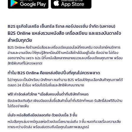
B2S ธุรกิจในเครือ เซ็นทรัล รีเทล คอร์ปอเรชั่น จำกัด (มหาชน)
B2S Online แหล่งรวมหนังสือ เครื่องเขียน และแรงบันดาลใจ
สำหรับทุกวัย
B2S Online คือร้านหนังสือและเครื่องเขียนออนไลน์ที่ครบครัน ตอบโจทย์คนรักการ
อ่านและงานเขียน ให้คุณรู้สึกเหมือนมีร้านหนังสือใกล้ฉันอยู่ในมือ ช้อปง่าย ไม่ต้อง
ออกจากบ้าน เพราะ b2s มีทั้งหนังสือหลากหลายแนวและเครื่องเขียนคุณภาพ พร้อม
สิทธิพิเศษที่ไม่ควรพลาด!
ทำไม B2S Online คือแหล่งช้อปปิ้งที่คุณไม่ควรพลาด
ไม่ว่าคุณจะเป็นนักเรียน นักศึกษา คนทำงาน B2S พร้อมให้คุณเลือกสินค้าคุณภาพได้
ตลอด 24 ชั่วโมง พร้อมโปรโมชั่นและสิทธิพิเศษมากมาย
ฟรี! ค่าจัดส่งทั่วไทย *เมื่อสั่งครบขั้นต่ำที่บริษัทกำหนด
ช้อปเพลินเกินคุ้ม! เพียงมียอดสั่งซื้อสินค้าขั้นต่ำที่บริษัทกำหนด รับสิทธิ์ส่งฟรีถึงบ้าน
ไม่ต้องจ่ายเพิ่ม
มั่นใจ หนังสือถึงมือปลอดภัย ด้วยบับเบิ้ล 3 ชั้น
หนังสือทุกเล่มจากบีทูเอสห่อด้วยบับเบิ้ลหนาแน่นถึง 3 ชั้น หมดกังวลเรื่องความเสีย
หายระหว่างจัดส่ง พร้อมส่งตรงถึงมือคุณในสภาพสมบูรณ์