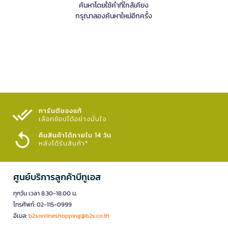
ค้นหาโดยใช้คำที่ใกล้เคียง
กรุณาลองค้นหาใหม่อีกครั้ง
การันตีของแท้
เลือกช้อปได้อย่างมั่นใจ​
คืนสินค้าได้ภายใน 14 วัน
หลังได้รับสินค้า*
ศูนย์บริการลูกค้าบีทูเอส
ทุกวัน เวลา 8.30-18.00 น.
โทรศัพท์: 02-115-0999
อีเมล:
b2sonlineshopping@b2s.co.th