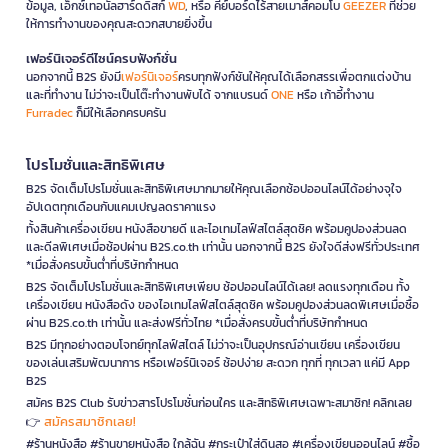
ข้อมูล, เอ็กซ์เทอนัลฮาร์ดดิสก์
WD
, หรือ คีย์บอร์ดไร้สายเมาส์คอมโบ
GEEZER
ที่ช่วย
ให้การทำงานของคุณสะดวกสบายยิ่งขึ้น
เฟอร์นิเจอร์ดีไซน์ครบฟังก์ชั่น
นอกจากนี้ B2S ยังมี
เฟอร์นิเจอร์
ครบทุกฟังก์ชันให้คุณได้เลือกสรรเพื่อตกแต่งบ้าน
และที่ทำงาน ไม่ว่าจะเป็นโต๊ะทำงานพับได้ จากแบรนด์
ONE
หรือ เก้าอี้ทำงาน
Furradec
ก็มีให้เลือกครบครัน
โปรโมชั่นและสิทธิพิเศษ
B2S จัดเต็มโปรโมชั่นและสิทธิพิเศษมากมายให้คุณเลือกช้อปออนไลน์ได้อย่างจุใจ
อัปเดตทุกเดือนกับแคมเปญลดราคาแรง
ทั้งสินค้าเครื่องเขียน หนังสือขายดี และไอเทมไลฟ์สไตล์สุดชิค พร้อมคูปองส่วนลด
และดีลพิเศษเมื่อช้อปผ่าน B2S.co.th เท่านั้น นอกจากนี้ B2S ยังใจดีส่งฟรีทั่วประเทศ
*เมื่อสั่งครบขั้นต่ำที่บริษัทกำหนด
B2S จัดเต็มโปรโมชั่นและสิทธิพิเศษเพียบ ช้อปออนไลน์ได้เลย! ลดแรงทุกเดือน ทั้ง
เครื่องเขียน หนังสือดัง ของไอเทมไลฟ์สไตล์สุดชิค พร้อมคูปองส่วนลดพิเศษเมื่อซื้อ
ผ่าน B2S.co.th เท่านั้น และส่งฟรีทั่วไทย *เมื่อสั่งครบขั้นต่ำที่บริษัทกำหนด
B2S มีทุกอย่างตอบโจทย์ทุกไลฟ์สไตล์ ไม่ว่าจะเป็นอุปกรณ์อ่านเขียน เครื่องเขียน
ของเล่นเสริมพัฒนาการ หรือเฟอร์นิเจอร์ ช้อปง่าย สะดวก ทุกที่ ทุกเวลา แค่มี App
B2S
สมัคร B2S Club รับข่าวสารโปรโมชั่นก่อนใคร และสิทธิพิเศษเฉพาะสมาชิก! คลิกเลย
สมัครสมาชิกเลย!
👉
#ร้านหนังสือ #ร้านขายหนังสือ ใกล้ฉัน #กระเป๋าใส่ดินสอ #เครื่องเขียนออนไลน์ #ซื้อ