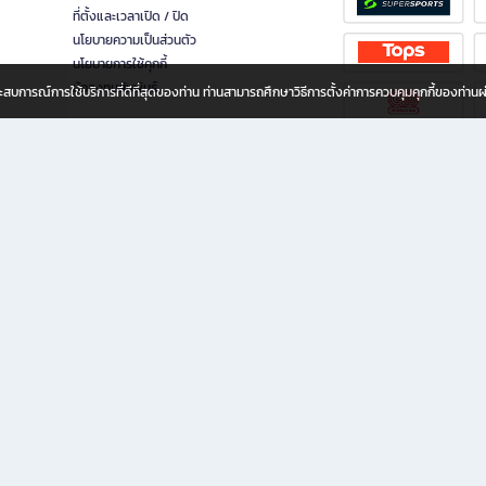
ที่ตั้งและเวลาเปิด / ปิด
นโยบายความเป็นส่วนตัว
นโยบายการใช้คุกกี้
นักลงทุนสัมพันธ์
อประสบการณ์การใช้บริการที่ดีที่สุดของท่าน ท่านสามารถศึกษาวิธีการตั้งค่าการควบคุมคุกกี้ของท่าน
ทุกวัย
ขียน ให้คุณรู้สึกเหมือนมีร้านหนังสือใกล้ฉันอยู่ในมือ ช้อปง่าย ไม่ต้องออกจากบ้าน เพราะ b2
 ชั่วโมง พร้อมโปรโมชั่นและสิทธิพิเศษมากมาย