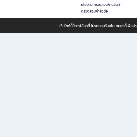
นโยบายการเปลี่ยน/คืนสินค้า
ตรวจสอบคำสั่งซื้อ
เว็บไซต์นี้มีการใช้คุกกี้ โปรดยอมรับนโยบายคุกกี้เพื่
B2S ธุรกิจในเครือ เซ็นทรัล รีเทล คอร์ปอเรชั่น จำกัด (มหาชน)
B2S Online แหล่งรวมหนังสือ เครื่องเขียน และแรงบันดาลใจสำหรับ
B2S Online คือร้านหนังสือและเครื่องเขียนออนไลน์ที่ครบครัน ตอบโจทย์คนรักการอ่านและงานเ
ทำไม B2S Online คือแหล่งช้อปปิ้งที่คุณไม่ควรพลาด
ไม่ว่าคุณจะเป็นนักเรียน นักศึกษา คนทำงาน B2S พร้อมให้คุณเลือกสินค้าคุณภาพได้ตลอด 24