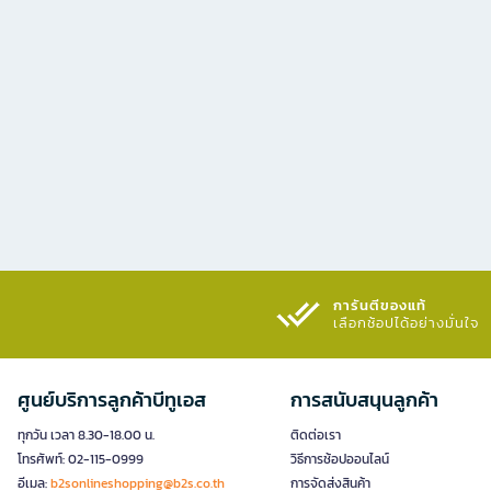
การันตีของแท้
เลือกช้อปได้อย่างมั่นใจ​
ศูนย์บริการลูกค้าบีทูเอส
การสนับสนุนลูกค้า
ทุกวัน เวลา 8.30-18.00 น.
ติดต่อเรา
โทรศัพท์: 02-115-0999
วิธีการช้อปออนไลน์
อีเมล:
b2sonlineshopping@b2s.co.th
การจัดส่งสินค้า