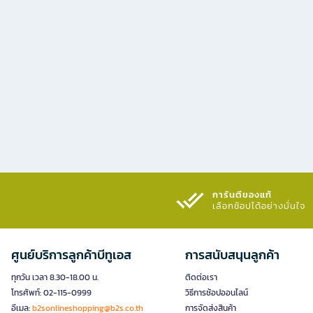
การันตีของแท้
เลือกช้อปได้อย่างมั่นใจ​
ศูนย์บริการลูกค้าบีทูเอส
การสนับสนุนลูกค้า
ทุกวัน เวลา 8.30-18.00 น.
ติดต่อเรา
โทรศัพท์: 02-115-0999
วิธีการช้อปออนไลน์
อีเมล:
b2sonlineshopping@b2s.co.th
การจัดส่งสินค้า