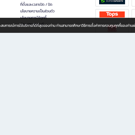
ที่ตั้งและเวลาเปิด / ปิด
นโยบายความเป็นส่วนตัว
นโยบายการใช้คุกกี้
นักลงทุนสัมพันธ์
อประสบการณ์การใช้บริการที่ดีที่สุดของท่าน ท่านสามารถศึกษาวิธีการตั้งค่าการควบคุมคุกกี้ของท่าน
ทุกวัย
ขียน ให้คุณรู้สึกเหมือนมีร้านหนังสือใกล้ฉันอยู่ในมือ ช้อปง่าย ไม่ต้องออกจากบ้าน เพราะ b2
 ชั่วโมง พร้อมโปรโมชั่นและสิทธิพิเศษมากมาย