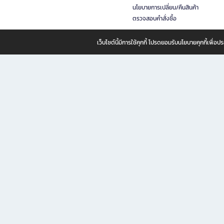
นโยบายการเปลี่ยน/คืนสินค้า
ตรวจสอบคำสั่งซื้อ
เว็บไซต์นี้มีการใช้คุกกี้ โปรดยอมรับนโยบายคุกกี้เพื่
B2S ธุรกิจในเครือ เซ็นทรัล รีเทล คอร์ปอเรชั่น จำกัด (มหาชน)
B2S Online แหล่งรวมหนังสือ เครื่องเขียน และแรงบันดาลใจสำหรับ
B2S Online คือร้านหนังสือและเครื่องเขียนออนไลน์ที่ครบครัน ตอบโจทย์คนรักการอ่านและงานเ
ทำไม B2S Online คือแหล่งช้อปปิ้งที่คุณไม่ควรพลาด
ไม่ว่าคุณจะเป็นนักเรียน นักศึกษา คนทำงาน B2S พร้อมให้คุณเลือกสินค้าคุณภาพได้ตลอด 24