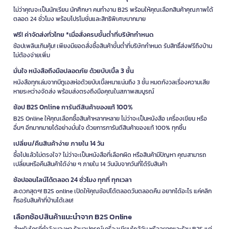
ไม่ว่าคุณจะเป็นนักเรียน นักศึกษา คนทำงาน B2S พร้อมให้คุณเลือกสินค้าคุณภาพได้
ตลอด 24 ชั่วโมง พร้อมโปรโมชั่นและสิทธิพิเศษมากมาย
ฟรี! ค่าจัดส่งทั่วไทย *เมื่อสั่งครบขั้นต่ำที่บริษัทกำหนด
ช้อปเพลินเกินคุ้ม! เพียงมียอดสั่งซื้อสินค้าขั้นต่ำที่บริษัทกำหนด รับสิทธิ์ส่งฟรีถึงบ้าน
ไม่ต้องจ่ายเพิ่ม
มั่นใจ หนังสือถึงมือปลอดภัย ด้วยบับเบิ้ล 3 ชั้น
หนังสือทุกเล่มจากบีทูเอสห่อด้วยบับเบิ้ลหนาแน่นถึง 3 ชั้น หมดกังวลเรื่องความเสีย
หายระหว่างจัดส่ง พร้อมส่งตรงถึงมือคุณในสภาพสมบูรณ์
ช้อป B2S Online การันตีสินค้าของแท้ 100%
B2S Online ให้คุณเลือกซื้อสินค้าหลากหลาย ไม่ว่าจะเป็นหนังสือ เครื่องเขียน หรือ
อื่นๆ อีกมากมายได้อย่างมั่นใจ ด้วยการการันตีสินค้าของแท้ 100% ทุกชิ้น
เปลี่ยน/คืนสินค้าง่าย ภายใน 14 วัน
ซื้อไปแล้วไม่ตรงใจ? ไม่ว่าจะเป็นหนังสือที่เลือกผิด หรือสินค้ามีปัญหา คุณสามารถ
เปลี่ยนหรือคืนสินค้าได้ง่าย ๆ ภายใน 14 วันนับจากวันที่ได้รับสินค้า
ช้อปออนไลน์ได้ตลอด 24 ชั่วโมง ทุกที่ ทุกเวลา
สะดวกสุดๆ! B2S online เปิดให้คุณช้อปได้ตลอดวันตลอดคืน อยากได้อะไร แค่คลิก
ก็รอรับสินค้าที่บ้านได้เลย!
เลือกช้อปสินค้าแนะนำจาก B2S Online
สำหรับใครที่กำลังมองหา ร้านอุปกรณ์เครื่องเขียนใกล้ฉัน หรืออยากแวะร้าน B2S แต่