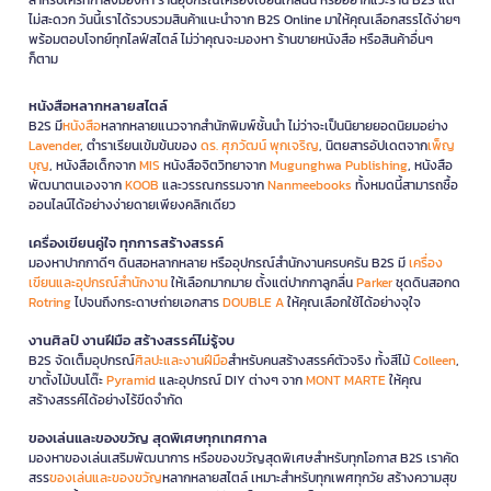
ไม่สะดวก วันนี้เราได้รวบรวมสินค้าแนะนำจาก B2S Online มาให้คุณเลือกสรรได้ง่ายๆ
พร้อมตอบโจทย์ทุกไลฟ์สไตล์ ไม่ว่าคุณจะมองหา ร้านขายหนังสือ หรือสินค้าอื่นๆ
ก็ตาม
หนังสือหลากหลายสไตล์
B2S มี
หนังสือ
หลากหลายแนวจากสำนักพิมพ์ชั้นนำ ไม่ว่าจะเป็นนิยายยอดนิยมอย่าง
Lavender
, ตำราเรียนเข้มข้นของ
ดร. ศุภวัฒน์ พุกเจริญ
, นิตยสารอัปเดตจาก
เพ็ญ
บุญ
, หนังสือเด็กจาก
MIS
หนังสือจิตวิทยาจาก
Mugunghwa Publishing
, หนังสือ
พัฒนาตนเองจาก
KOOB
และวรรณกรรมจาก
Nanmeebooks
ทั้งหมดนี้สามารถซื้อ
ออนไลน์ได้อย่างง่ายดายเพียงคลิกเดียว
เครื่องเขียนคู่ใจ ทุกการสร้างสรรค์
มองหาปากกาดีๆ ดินสอหลากหลาย หรืออุปกรณ์สำนักงานครบครัน B2S มี
เครื่อง
เขียนและอุปกรณ์สำนักงาน
ให้เลือกมากมาย ตั้งแต่ปากกาลูกลื่น
Parker
ชุดดินสอกด
Rotring
ไปจนถึงกระดาษถ่ายเอกสาร
DOUBLE A
ให้คุณเลือกใช้ได้อย่างจุใจ
งานศิลป์ งานฝีมือ สร้างสรรค์ไม่รู้จบ
B2S จัดเต็มอุปกรณ์
ศิลปะและงานฝีมือ
สำหรับคนสร้างสรรค์ตัวจริง ทั้งสีไม้
Colleen
,
ขาตั้งไม้บนโต๊ะ
Pyramid
และอุปกรณ์ DIY ต่างๆ จาก
MONT MARTE
ให้คุณ
สร้างสรรค์ได้อย่างไร้ขีดจำกัด
ของเล่นและของขวัญ สุดพิเศษทุกเทศกาล
มองหาของเล่นเสริมพัฒนาการ หรือของขวัญสุดพิเศษสำหรับทุกโอกาส B2S เราคัด
สรร
ของเล่นและของขวัญ
หลากหลายสไตล์ เหมาะสำหรับทุกเพศทุกวัย สร้างความสุข