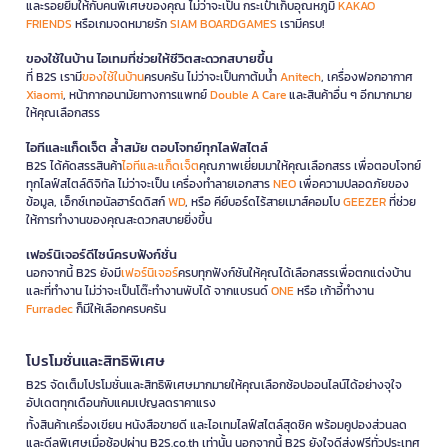
และรอยยิ้มให้กับคนพิเศษของคุณ ไม่ว่าจะเป็น กระเป๋าเก็บอุณหภูมิ
KAKAO
FRIENDS
หรือเกมจดหมายรัก
SIAM BOARDGAMES
เรามีครบ!
ของใช้ในบ้าน ไอเทมที่ช่วยให้ชีวิตสะดวกสบายขึ้น
ที่ B2S เรามี
ของใช้ในบ้าน
ครบครัน ไม่ว่าจะเป็นกาต้มน้ำ
Anitech
, เครื่องฟอกอากาศ
Xiaomi
, หน้ากากอนามัยทางการแพทย์
Double A Care
และสินค้าอื่น ๆ อีกมากมาย
ให้คุณเลือกสรร
ไอทีและแก็ดเจ็ต ล้ำสมัย ตอบโจทย์ทุกไลฟ์สไตล์
B2S ได้คัดสรรสินค้า
ไอทีและแก็ดเจ็ต
คุณภาพเยี่ยมมาให้คุณเลือกสรร เพื่อตอบโจทย์
ทุกไลฟ์สไตล์ดิจิทัล ไม่ว่าจะเป็น เครื่องทำลายเอกสาร
NEO
เพื่อความปลอดภัยของ
ข้อมูล, เอ็กซ์เทอนัลฮาร์ดดิสก์
WD
, หรือ คีย์บอร์ดไร้สายเมาส์คอมโบ
GEEZER
ที่ช่วย
ให้การทำงานของคุณสะดวกสบายยิ่งขึ้น
เฟอร์นิเจอร์ดีไซน์ครบฟังก์ชั่น
นอกจากนี้ B2S ยังมี
เฟอร์นิเจอร์
ครบทุกฟังก์ชันให้คุณได้เลือกสรรเพื่อตกแต่งบ้าน
และที่ทำงาน ไม่ว่าจะเป็นโต๊ะทำงานพับได้ จากแบรนด์
ONE
หรือ เก้าอี้ทำงาน
Furradec
ก็มีให้เลือกครบครัน
โปรโมชั่นและสิทธิพิเศษ
B2S จัดเต็มโปรโมชั่นและสิทธิพิเศษมากมายให้คุณเลือกช้อปออนไลน์ได้อย่างจุใจ
อัปเดตทุกเดือนกับแคมเปญลดราคาแรง
ทั้งสินค้าเครื่องเขียน หนังสือขายดี และไอเทมไลฟ์สไตล์สุดชิค พร้อมคูปองส่วนลด
และดีลพิเศษเมื่อช้อปผ่าน B2S.co.th เท่านั้น นอกจากนี้ B2S ยังใจดีส่งฟรีทั่วประเทศ