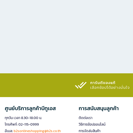
การันตีของแท้
เลือกช้อปได้อย่างมั่นใจ​
ศูนย์บริการลูกค้าบีทูเอส
การสนับสนุนลูกค้า
ทุกวัน เวลา 8.30-18.00 น.
ติดต่อเรา
โทรศัพท์: 02-115-0999
วิธีการช้อปออนไลน์
อีเมล:
b2sonlineshopping@b2s.co.th
การจัดส่งสินค้า