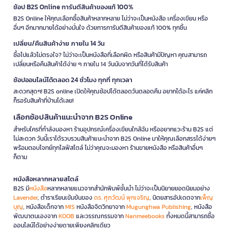
ช้อป B2S Online การันตีสินค้าของแท้ 100%
B2S Online ให้คุณเลือกซื้อสินค้าหลากหลาย ไม่ว่าจะเป็นหนังสือ เครื่องเขียน หรือ
อื่นๆ อีกมากมายได้อย่างมั่นใจ ด้วยการการันตีสินค้าของแท้ 100% ทุกชิ้น
เปลี่ยน/คืนสินค้าง่าย ภายใน 14 วัน
ซื้อไปแล้วไม่ตรงใจ? ไม่ว่าจะเป็นหนังสือที่เลือกผิด หรือสินค้ามีปัญหา คุณสามารถ
เปลี่ยนหรือคืนสินค้าได้ง่าย ๆ ภายใน 14 วันนับจากวันที่ได้รับสินค้า
ช้อปออนไลน์ได้ตลอด 24 ชั่วโมง ทุกที่ ทุกเวลา
สะดวกสุดๆ! B2S online เปิดให้คุณช้อปได้ตลอดวันตลอดคืน อยากได้อะไร แค่คลิก
ก็รอรับสินค้าที่บ้านได้เลย!
เลือกช้อปสินค้าแนะนำจาก B2S Online
สำหรับใครที่กำลังมองหา ร้านอุปกรณ์เครื่องเขียนใกล้ฉัน หรืออยากแวะร้าน B2S แต่
ไม่สะดวก วันนี้เราได้รวบรวมสินค้าแนะนำจาก B2S Online มาให้คุณเลือกสรรได้ง่ายๆ
พร้อมตอบโจทย์ทุกไลฟ์สไตล์ ไม่ว่าคุณจะมองหา ร้านขายหนังสือ หรือสินค้าอื่นๆ
ก็ตาม
หนังสือหลากหลายสไตล์
B2S มี
หนังสือ
หลากหลายแนวจากสำนักพิมพ์ชั้นนำ ไม่ว่าจะเป็นนิยายยอดนิยมอย่าง
Lavender
, ตำราเรียนเข้มข้นของ
ดร. ศุภวัฒน์ พุกเจริญ
, นิตยสารอัปเดตจาก
เพ็ญ
บุญ
, หนังสือเด็กจาก
MIS
หนังสือจิตวิทยาจาก
Mugunghwa Publishing
, หนังสือ
พัฒนาตนเองจาก
KOOB
และวรรณกรรมจาก
Nanmeebooks
ทั้งหมดนี้สามารถซื้อ
ออนไลน์ได้อย่างง่ายดายเพียงคลิกเดียว