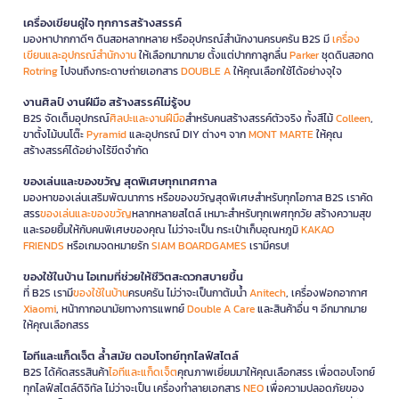
เครื่องเขียนคู่ใจ ทุกการสร้างสรรค์
มองหาปากกาดีๆ ดินสอหลากหลาย หรืออุปกรณ์สำนักงานครบครัน B2S มี
เครื่อง
เขียนและอุปกรณ์สำนักงาน
ให้เลือกมากมาย ตั้งแต่ปากกาลูกลื่น
Parker
ชุดดินสอกด
Rotring
ไปจนถึงกระดาษถ่ายเอกสาร
DOUBLE A
ให้คุณเลือกใช้ได้อย่างจุใจ
งานศิลป์ งานฝีมือ สร้างสรรค์ไม่รู้จบ
B2S จัดเต็มอุปกรณ์
ศิลปะและงานฝีมือ
สำหรับคนสร้างสรรค์ตัวจริง ทั้งสีไม้
Colleen
,
ขาตั้งไม้บนโต๊ะ
Pyramid
และอุปกรณ์ DIY ต่างๆ จาก
MONT MARTE
ให้คุณ
สร้างสรรค์ได้อย่างไร้ขีดจำกัด
ของเล่นและของขวัญ สุดพิเศษทุกเทศกาล
มองหาของเล่นเสริมพัฒนาการ หรือของขวัญสุดพิเศษสำหรับทุกโอกาส B2S เราคัด
สรร
ของเล่นและของขวัญ
หลากหลายสไตล์ เหมาะสำหรับทุกเพศทุกวัย สร้างความสุข
และรอยยิ้มให้กับคนพิเศษของคุณ ไม่ว่าจะเป็น กระเป๋าเก็บอุณหภูมิ
KAKAO
FRIENDS
หรือเกมจดหมายรัก
SIAM BOARDGAMES
เรามีครบ!
ของใช้ในบ้าน ไอเทมที่ช่วยให้ชีวิตสะดวกสบายขึ้น
ที่ B2S เรามี
ของใช้ในบ้าน
ครบครัน ไม่ว่าจะเป็นกาต้มน้ำ
Anitech
, เครื่องฟอกอากาศ
Xiaomi
, หน้ากากอนามัยทางการแพทย์
Double A Care
และสินค้าอื่น ๆ อีกมากมาย
ให้คุณเลือกสรร
ไอทีและแก็ดเจ็ต ล้ำสมัย ตอบโจทย์ทุกไลฟ์สไตล์
B2S ได้คัดสรรสินค้า
ไอทีและแก็ดเจ็ต
คุณภาพเยี่ยมมาให้คุณเลือกสรร เพื่อตอบโจทย์
ทุกไลฟ์สไตล์ดิจิทัล ไม่ว่าจะเป็น เครื่องทำลายเอกสาร
NEO
เพื่อความปลอดภัยของ