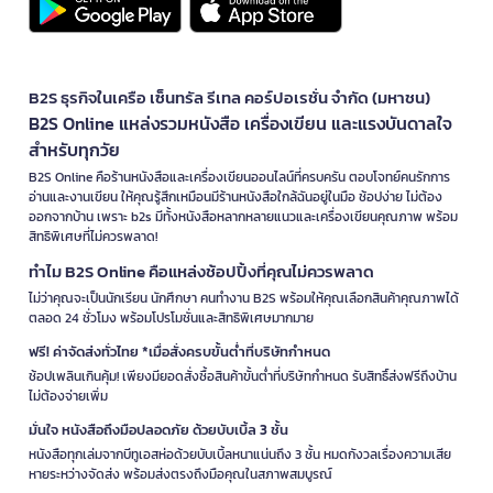
B2S ธุรกิจในเครือ เซ็นทรัล รีเทล คอร์ปอเรชั่น จำกัด (มหาชน)
B2S Online แหล่งรวมหนังสือ เครื่องเขียน และแรงบันดาลใจ
สำหรับทุกวัย
B2S Online คือร้านหนังสือและเครื่องเขียนออนไลน์ที่ครบครัน ตอบโจทย์คนรักการ
อ่านและงานเขียน ให้คุณรู้สึกเหมือนมีร้านหนังสือใกล้ฉันอยู่ในมือ ช้อปง่าย ไม่ต้อง
ออกจากบ้าน เพราะ b2s มีทั้งหนังสือหลากหลายแนวและเครื่องเขียนคุณภาพ พร้อม
สิทธิพิเศษที่ไม่ควรพลาด!
ทำไม B2S Online คือแหล่งช้อปปิ้งที่คุณไม่ควรพลาด
ไม่ว่าคุณจะเป็นนักเรียน นักศึกษา คนทำงาน B2S พร้อมให้คุณเลือกสินค้าคุณภาพได้
ตลอด 24 ชั่วโมง พร้อมโปรโมชั่นและสิทธิพิเศษมากมาย
ฟรี! ค่าจัดส่งทั่วไทย *เมื่อสั่งครบขั้นต่ำที่บริษัทกำหนด
ช้อปเพลินเกินคุ้ม! เพียงมียอดสั่งซื้อสินค้าขั้นต่ำที่บริษัทกำหนด รับสิทธิ์ส่งฟรีถึงบ้าน
ไม่ต้องจ่ายเพิ่ม
มั่นใจ หนังสือถึงมือปลอดภัย ด้วยบับเบิ้ล 3 ชั้น
หนังสือทุกเล่มจากบีทูเอสห่อด้วยบับเบิ้ลหนาแน่นถึง 3 ชั้น หมดกังวลเรื่องความเสีย
หายระหว่างจัดส่ง พร้อมส่งตรงถึงมือคุณในสภาพสมบูรณ์