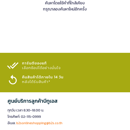
ค้นหาโดยใช้คำที่ใกล้เคียง
กรุณาลองค้นหาใหม่อีกครั้ง
การันตีของแท้
เลือกช้อปได้อย่างมั่นใจ​
คืนสินค้าได้ภายใน 14 วัน
หลังได้รับสินค้า*
ศูนย์บริการลูกค้าบีทูเอส
ทุกวัน เวลา 8.30-18.00 น.
โทรศัพท์: 02-115-0999
อีเมล:
b2sonlineshopping@b2s.co.th