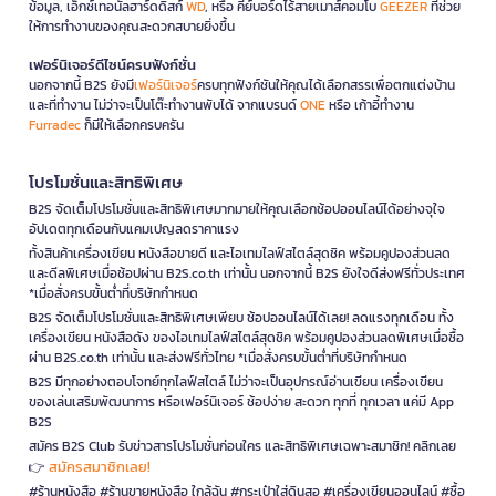
ข้อมูล, เอ็กซ์เทอนัลฮาร์ดดิสก์
WD
, หรือ คีย์บอร์ดไร้สายเมาส์คอมโบ
GEEZER
ที่ช่วย
ให้การทำงานของคุณสะดวกสบายยิ่งขึ้น
เฟอร์นิเจอร์ดีไซน์ครบฟังก์ชั่น
นอกจากนี้ B2S ยังมี
เฟอร์นิเจอร์
ครบทุกฟังก์ชันให้คุณได้เลือกสรรเพื่อตกแต่งบ้าน
และที่ทำงาน ไม่ว่าจะเป็นโต๊ะทำงานพับได้ จากแบรนด์
ONE
หรือ เก้าอี้ทำงาน
Furradec
ก็มีให้เลือกครบครัน
โปรโมชั่นและสิทธิพิเศษ
B2S จัดเต็มโปรโมชั่นและสิทธิพิเศษมากมายให้คุณเลือกช้อปออนไลน์ได้อย่างจุใจ
อัปเดตทุกเดือนกับแคมเปญลดราคาแรง
ทั้งสินค้าเครื่องเขียน หนังสือขายดี และไอเทมไลฟ์สไตล์สุดชิค พร้อมคูปองส่วนลด
และดีลพิเศษเมื่อช้อปผ่าน B2S.co.th เท่านั้น นอกจากนี้ B2S ยังใจดีส่งฟรีทั่วประเทศ
*เมื่อสั่งครบขั้นต่ำที่บริษัทกำหนด
B2S จัดเต็มโปรโมชั่นและสิทธิพิเศษเพียบ ช้อปออนไลน์ได้เลย! ลดแรงทุกเดือน ทั้ง
เครื่องเขียน หนังสือดัง ของไอเทมไลฟ์สไตล์สุดชิค พร้อมคูปองส่วนลดพิเศษเมื่อซื้อ
ผ่าน B2S.co.th เท่านั้น และส่งฟรีทั่วไทย *เมื่อสั่งครบขั้นต่ำที่บริษัทกำหนด
B2S มีทุกอย่างตอบโจทย์ทุกไลฟ์สไตล์ ไม่ว่าจะเป็นอุปกรณ์อ่านเขียน เครื่องเขียน
ของเล่นเสริมพัฒนาการ หรือเฟอร์นิเจอร์ ช้อปง่าย สะดวก ทุกที่ ทุกเวลา แค่มี App
B2S
สมัคร B2S Club รับข่าวสารโปรโมชั่นก่อนใคร และสิทธิพิเศษเฉพาะสมาชิก! คลิกเลย
สมัครสมาชิกเลย!
👉
#ร้านหนังสือ #ร้านขายหนังสือ ใกล้ฉัน #กระเป๋าใส่ดินสอ #เครื่องเขียนออนไลน์ #ซื้อ