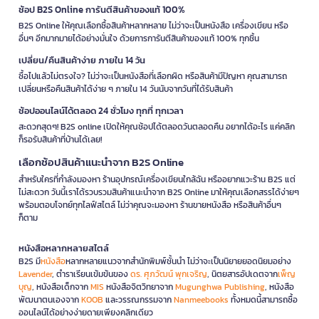
ช้อป B2S Online การันตีสินค้าของแท้ 100%
B2S Online ให้คุณเลือกซื้อสินค้าหลากหลาย ไม่ว่าจะเป็นหนังสือ เครื่องเขียน หรือ
อื่นๆ อีกมากมายได้อย่างมั่นใจ ด้วยการการันตีสินค้าของแท้ 100% ทุกชิ้น
เปลี่ยน/คืนสินค้าง่าย ภายใน 14 วัน
ซื้อไปแล้วไม่ตรงใจ? ไม่ว่าจะเป็นหนังสือที่เลือกผิด หรือสินค้ามีปัญหา คุณสามารถ
เปลี่ยนหรือคืนสินค้าได้ง่าย ๆ ภายใน 14 วันนับจากวันที่ได้รับสินค้า
ช้อปออนไลน์ได้ตลอด 24 ชั่วโมง ทุกที่ ทุกเวลา
สะดวกสุดๆ! B2S online เปิดให้คุณช้อปได้ตลอดวันตลอดคืน อยากได้อะไร แค่คลิก
ก็รอรับสินค้าที่บ้านได้เลย!
เลือกช้อปสินค้าแนะนำจาก B2S Online
สำหรับใครที่กำลังมองหา ร้านอุปกรณ์เครื่องเขียนใกล้ฉัน หรืออยากแวะร้าน B2S แต่
ไม่สะดวก วันนี้เราได้รวบรวมสินค้าแนะนำจาก B2S Online มาให้คุณเลือกสรรได้ง่ายๆ
พร้อมตอบโจทย์ทุกไลฟ์สไตล์ ไม่ว่าคุณจะมองหา ร้านขายหนังสือ หรือสินค้าอื่นๆ
ก็ตาม
หนังสือหลากหลายสไตล์
B2S มี
หนังสือ
หลากหลายแนวจากสำนักพิมพ์ชั้นนำ ไม่ว่าจะเป็นนิยายยอดนิยมอย่าง
Lavender
, ตำราเรียนเข้มข้นของ
ดร. ศุภวัฒน์ พุกเจริญ
, นิตยสารอัปเดตจาก
เพ็ญ
บุญ
, หนังสือเด็กจาก
MIS
หนังสือจิตวิทยาจาก
Mugunghwa Publishing
, หนังสือ
พัฒนาตนเองจาก
KOOB
และวรรณกรรมจาก
Nanmeebooks
ทั้งหมดนี้สามารถซื้อ
ออนไลน์ได้อย่างง่ายดายเพียงคลิกเดียว