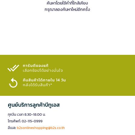
ค้นหาโดยใช้คำที่ใกล้เคียง
กรุณาลองค้นหาใหม่อีกครั้ง
การันตีของแท้
เลือกช้อปได้อย่างมั่นใจ​
คืนสินค้าได้ภายใน 14 วัน
หลังได้รับสินค้า*
ศูนย์บริการลูกค้าบีทูเอส
ทุกวัน เวลา 8.30-18.00 น.
โทรศัพท์: 02-115-0999
อีเมล:
b2sonlineshopping@b2s.co.th