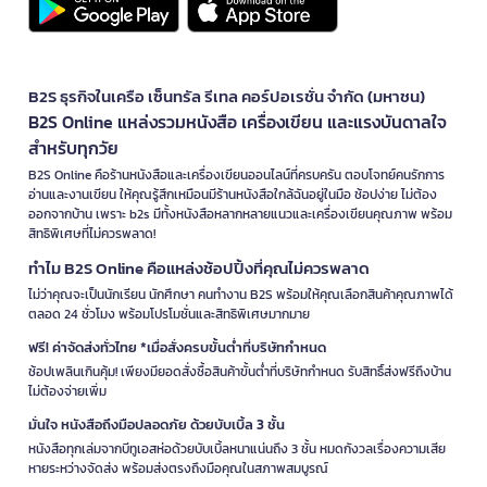
B2S ธุรกิจในเครือ เซ็นทรัล รีเทล คอร์ปอเรชั่น จำกัด (มหาชน)
B2S Online แหล่งรวมหนังสือ เครื่องเขียน และแรงบันดาลใจ
สำหรับทุกวัย
B2S Online คือร้านหนังสือและเครื่องเขียนออนไลน์ที่ครบครัน ตอบโจทย์คนรักการ
อ่านและงานเขียน ให้คุณรู้สึกเหมือนมีร้านหนังสือใกล้ฉันอยู่ในมือ ช้อปง่าย ไม่ต้อง
ออกจากบ้าน เพราะ b2s มีทั้งหนังสือหลากหลายแนวและเครื่องเขียนคุณภาพ พร้อม
สิทธิพิเศษที่ไม่ควรพลาด!
ทำไม B2S Online คือแหล่งช้อปปิ้งที่คุณไม่ควรพลาด
ไม่ว่าคุณจะเป็นนักเรียน นักศึกษา คนทำงาน B2S พร้อมให้คุณเลือกสินค้าคุณภาพได้
ตลอด 24 ชั่วโมง พร้อมโปรโมชั่นและสิทธิพิเศษมากมาย
ฟรี! ค่าจัดส่งทั่วไทย *เมื่อสั่งครบขั้นต่ำที่บริษัทกำหนด
ช้อปเพลินเกินคุ้ม! เพียงมียอดสั่งซื้อสินค้าขั้นต่ำที่บริษัทกำหนด รับสิทธิ์ส่งฟรีถึงบ้าน
ไม่ต้องจ่ายเพิ่ม
มั่นใจ หนังสือถึงมือปลอดภัย ด้วยบับเบิ้ล 3 ชั้น
หนังสือทุกเล่มจากบีทูเอสห่อด้วยบับเบิ้ลหนาแน่นถึง 3 ชั้น หมดกังวลเรื่องความเสีย
หายระหว่างจัดส่ง พร้อมส่งตรงถึงมือคุณในสภาพสมบูรณ์