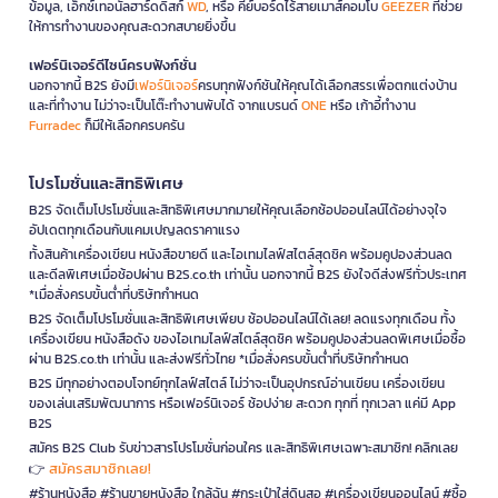
ข้อมูล, เอ็กซ์เทอนัลฮาร์ดดิสก์
WD
, หรือ คีย์บอร์ดไร้สายเมาส์คอมโบ
GEEZER
ที่ช่วย
ให้การทำงานของคุณสะดวกสบายยิ่งขึ้น
เฟอร์นิเจอร์ดีไซน์ครบฟังก์ชั่น
นอกจากนี้ B2S ยังมี
เฟอร์นิเจอร์
ครบทุกฟังก์ชันให้คุณได้เลือกสรรเพื่อตกแต่งบ้าน
และที่ทำงาน ไม่ว่าจะเป็นโต๊ะทำงานพับได้ จากแบรนด์
ONE
หรือ เก้าอี้ทำงาน
Furradec
ก็มีให้เลือกครบครัน
โปรโมชั่นและสิทธิพิเศษ
B2S จัดเต็มโปรโมชั่นและสิทธิพิเศษมากมายให้คุณเลือกช้อปออนไลน์ได้อย่างจุใจ
อัปเดตทุกเดือนกับแคมเปญลดราคาแรง
ทั้งสินค้าเครื่องเขียน หนังสือขายดี และไอเทมไลฟ์สไตล์สุดชิค พร้อมคูปองส่วนลด
และดีลพิเศษเมื่อช้อปผ่าน B2S.co.th เท่านั้น นอกจากนี้ B2S ยังใจดีส่งฟรีทั่วประเทศ
*เมื่อสั่งครบขั้นต่ำที่บริษัทกำหนด
B2S จัดเต็มโปรโมชั่นและสิทธิพิเศษเพียบ ช้อปออนไลน์ได้เลย! ลดแรงทุกเดือน ทั้ง
เครื่องเขียน หนังสือดัง ของไอเทมไลฟ์สไตล์สุดชิค พร้อมคูปองส่วนลดพิเศษเมื่อซื้อ
ผ่าน B2S.co.th เท่านั้น และส่งฟรีทั่วไทย *เมื่อสั่งครบขั้นต่ำที่บริษัทกำหนด
B2S มีทุกอย่างตอบโจทย์ทุกไลฟ์สไตล์ ไม่ว่าจะเป็นอุปกรณ์อ่านเขียน เครื่องเขียน
ของเล่นเสริมพัฒนาการ หรือเฟอร์นิเจอร์ ช้อปง่าย สะดวก ทุกที่ ทุกเวลา แค่มี App
B2S
สมัคร B2S Club รับข่าวสารโปรโมชั่นก่อนใคร และสิทธิพิเศษเฉพาะสมาชิก! คลิกเลย
สมัครสมาชิกเลย!
👉
#ร้านหนังสือ #ร้านขายหนังสือ ใกล้ฉัน #กระเป๋าใส่ดินสอ #เครื่องเขียนออนไลน์ #ซื้อ