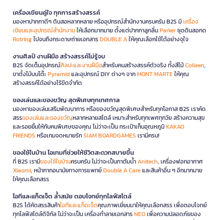
เครื่องเขียนคู่ใจ ทุกการสร้างสรรค์
มองหาปากกาดีๆ ดินสอหลากหลาย หรืออุปกรณ์สำนักงานครบครัน B2S มี
เครื่อง
เขียนและอุปกรณ์สำนักงาน
ให้เลือกมากมาย ตั้งแต่ปากกาลูกลื่น
Parker
ชุดดินสอกด
Rotring
ไปจนถึงกระดาษถ่ายเอกสาร
DOUBLE A
ให้คุณเลือกใช้ได้อย่างจุใจ
งานศิลป์ งานฝีมือ สร้างสรรค์ไม่รู้จบ
B2S จัดเต็มอุปกรณ์
ศิลปะและงานฝีมือ
สำหรับคนสร้างสรรค์ตัวจริง ทั้งสีไม้
Colleen
,
ขาตั้งไม้บนโต๊ะ
Pyramid
และอุปกรณ์ DIY ต่างๆ จาก
MONT MARTE
ให้คุณ
สร้างสรรค์ได้อย่างไร้ขีดจำกัด
ของเล่นและของขวัญ สุดพิเศษทุกเทศกาล
มองหาของเล่นเสริมพัฒนาการ หรือของขวัญสุดพิเศษสำหรับทุกโอกาส B2S เราคัด
สรร
ของเล่นและของขวัญ
หลากหลายสไตล์ เหมาะสำหรับทุกเพศทุกวัย สร้างความสุข
และรอยยิ้มให้กับคนพิเศษของคุณ ไม่ว่าจะเป็น กระเป๋าเก็บอุณหภูมิ
KAKAO
FRIENDS
หรือเกมจดหมายรัก
SIAM BOARDGAMES
เรามีครบ!
ของใช้ในบ้าน ไอเทมที่ช่วยให้ชีวิตสะดวกสบายขึ้น
ที่ B2S เรามี
ของใช้ในบ้าน
ครบครัน ไม่ว่าจะเป็นกาต้มน้ำ
Anitech
, เครื่องฟอกอากาศ
Xiaomi
, หน้ากากอนามัยทางการแพทย์
Double A Care
และสินค้าอื่น ๆ อีกมากมาย
ให้คุณเลือกสรร
ไอทีและแก็ดเจ็ต ล้ำสมัย ตอบโจทย์ทุกไลฟ์สไตล์
B2S ได้คัดสรรสินค้า
ไอทีและแก็ดเจ็ต
คุณภาพเยี่ยมมาให้คุณเลือกสรร เพื่อตอบโจทย์
ทุกไลฟ์สไตล์ดิจิทัล ไม่ว่าจะเป็น เครื่องทำลายเอกสาร
NEO
เพื่อความปลอดภัยของ