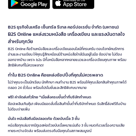
B2S ธุรกิจในเครือ เซ็นทรัล รีเทล คอร์ปอเรชั่น จำกัด (มหาชน)
B2S Online แหล่งรวมหนังสือ เครื่องเขียน และแรงบันดาลใจ
สำหรับทุกวัย
B2S Online คือร้านหนังสือและเครื่องเขียนออนไลน์ที่ครบครัน ตอบโจทย์คนรักการ
อ่านและงานเขียน ให้คุณรู้สึกเหมือนมีร้านหนังสือใกล้ฉันอยู่ในมือ ช้อปง่าย ไม่ต้อง
ออกจากบ้าน เพราะ b2s มีทั้งหนังสือหลากหลายแนวและเครื่องเขียนคุณภาพ พร้อม
สิทธิพิเศษที่ไม่ควรพลาด!
ทำไม B2S Online คือแหล่งช้อปปิ้งที่คุณไม่ควรพลาด
ไม่ว่าคุณจะเป็นนักเรียน นักศึกษา คนทำงาน B2S พร้อมให้คุณเลือกสินค้าคุณภาพได้
ตลอด 24 ชั่วโมง พร้อมโปรโมชั่นและสิทธิพิเศษมากมาย
ฟรี! ค่าจัดส่งทั่วไทย *เมื่อสั่งครบขั้นต่ำที่บริษัทกำหนด
ช้อปเพลินเกินคุ้ม! เพียงมียอดสั่งซื้อสินค้าขั้นต่ำที่บริษัทกำหนด รับสิทธิ์ส่งฟรีถึงบ้าน
ไม่ต้องจ่ายเพิ่ม
มั่นใจ หนังสือถึงมือปลอดภัย ด้วยบับเบิ้ล 3 ชั้น
หนังสือทุกเล่มจากบีทูเอสห่อด้วยบับเบิ้ลหนาแน่นถึง 3 ชั้น หมดกังวลเรื่องความเสีย
หายระหว่างจัดส่ง พร้อมส่งตรงถึงมือคุณในสภาพสมบูรณ์