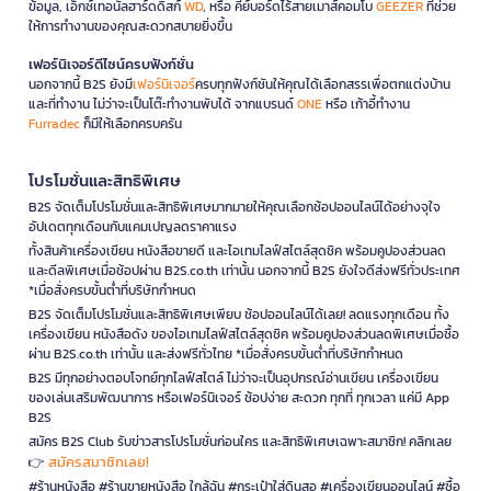
ข้อมูล, เอ็กซ์เทอนัลฮาร์ดดิสก์
WD
, หรือ คีย์บอร์ดไร้สายเมาส์คอมโบ
GEEZER
ที่ช่วย
ให้การทำงานของคุณสะดวกสบายยิ่งขึ้น
เฟอร์นิเจอร์ดีไซน์ครบฟังก์ชั่น
นอกจากนี้ B2S ยังมี
เฟอร์นิเจอร์
ครบทุกฟังก์ชันให้คุณได้เลือกสรรเพื่อตกแต่งบ้าน
และที่ทำงาน ไม่ว่าจะเป็นโต๊ะทำงานพับได้ จากแบรนด์
ONE
หรือ เก้าอี้ทำงาน
Furradec
ก็มีให้เลือกครบครัน
โปรโมชั่นและสิทธิพิเศษ
B2S จัดเต็มโปรโมชั่นและสิทธิพิเศษมากมายให้คุณเลือกช้อปออนไลน์ได้อย่างจุใจ
อัปเดตทุกเดือนกับแคมเปญลดราคาแรง
ทั้งสินค้าเครื่องเขียน หนังสือขายดี และไอเทมไลฟ์สไตล์สุดชิค พร้อมคูปองส่วนลด
และดีลพิเศษเมื่อช้อปผ่าน B2S.co.th เท่านั้น นอกจากนี้ B2S ยังใจดีส่งฟรีทั่วประเทศ
*เมื่อสั่งครบขั้นต่ำที่บริษัทกำหนด
B2S จัดเต็มโปรโมชั่นและสิทธิพิเศษเพียบ ช้อปออนไลน์ได้เลย! ลดแรงทุกเดือน ทั้ง
เครื่องเขียน หนังสือดัง ของไอเทมไลฟ์สไตล์สุดชิค พร้อมคูปองส่วนลดพิเศษเมื่อซื้อ
ผ่าน B2S.co.th เท่านั้น และส่งฟรีทั่วไทย *เมื่อสั่งครบขั้นต่ำที่บริษัทกำหนด
B2S มีทุกอย่างตอบโจทย์ทุกไลฟ์สไตล์ ไม่ว่าจะเป็นอุปกรณ์อ่านเขียน เครื่องเขียน
ของเล่นเสริมพัฒนาการ หรือเฟอร์นิเจอร์ ช้อปง่าย สะดวก ทุกที่ ทุกเวลา แค่มี App
B2S
สมัคร B2S Club รับข่าวสารโปรโมชั่นก่อนใคร และสิทธิพิเศษเฉพาะสมาชิก! คลิกเลย
สมัครสมาชิกเลย!
👉
#ร้านหนังสือ #ร้านขายหนังสือ ใกล้ฉัน #กระเป๋าใส่ดินสอ #เครื่องเขียนออนไลน์ #ซื้อ