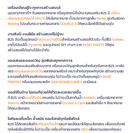
เครื่องเขียนคู่ใจ ทุกการสร้างสรรค์
มองหาปากกาดีๆ ดินสอหลากหลาย หรืออุปกรณ์สำนักงานครบครัน B2S มี
เครื่อง
เขียนและอุปกรณ์สำนักงาน
ให้เลือกมากมาย ตั้งแต่ปากกาลูกลื่น
Parker
ชุดดินสอกด
Rotring
ไปจนถึงกระดาษถ่ายเอกสาร
DOUBLE A
ให้คุณเลือกใช้ได้อย่างจุใจ
งานศิลป์ งานฝีมือ สร้างสรรค์ไม่รู้จบ
B2S จัดเต็มอุปกรณ์
ศิลปะและงานฝีมือ
สำหรับคนสร้างสรรค์ตัวจริง ทั้งสีไม้
Colleen
,
ขาตั้งไม้บนโต๊ะ
Pyramid
และอุปกรณ์ DIY ต่างๆ จาก
MONT MARTE
ให้คุณ
สร้างสรรค์ได้อย่างไร้ขีดจำกัด
ของเล่นและของขวัญ สุดพิเศษทุกเทศกาล
มองหาของเล่นเสริมพัฒนาการ หรือของขวัญสุดพิเศษสำหรับทุกโอกาส B2S เราคัด
สรร
ของเล่นและของขวัญ
หลากหลายสไตล์ เหมาะสำหรับทุกเพศทุกวัย สร้างความสุข
และรอยยิ้มให้กับคนพิเศษของคุณ ไม่ว่าจะเป็น กระเป๋าเก็บอุณหภูมิ
KAKAO
FRIENDS
หรือเกมจดหมายรัก
SIAM BOARDGAMES
เรามีครบ!
ของใช้ในบ้าน ไอเทมที่ช่วยให้ชีวิตสะดวกสบายขึ้น
ที่ B2S เรามี
ของใช้ในบ้าน
ครบครัน ไม่ว่าจะเป็นกาต้มน้ำ
Anitech
, เครื่องฟอกอากาศ
Xiaomi
, หน้ากากอนามัยทางการแพทย์
Double A Care
และสินค้าอื่น ๆ อีกมากมาย
ให้คุณเลือกสรร
ไอทีและแก็ดเจ็ต ล้ำสมัย ตอบโจทย์ทุกไลฟ์สไตล์
B2S ได้คัดสรรสินค้า
ไอทีและแก็ดเจ็ต
คุณภาพเยี่ยมมาให้คุณเลือกสรร เพื่อตอบโจทย์
ทุกไลฟ์สไตล์ดิจิทัล ไม่ว่าจะเป็น เครื่องทำลายเอกสาร
NEO
เพื่อความปลอดภัยของ