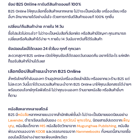
ช้อป B2S Online การันตีสินค้าของแท้ 100%
B2S Online ให้คุณเลือกซื้อสินค้าหลากหลาย ไม่ว่าจะเป็นหนังสือ เครื่องเขียน หรือ
อื่นๆ อีกมากมายได้อย่างมั่นใจ ด้วยการการันตีสินค้าของแท้ 100% ทุกชิ้น
เปลี่ยน/คืนสินค้าง่าย ภายใน 14 วัน
ซื้อไปแล้วไม่ตรงใจ? ไม่ว่าจะเป็นหนังสือที่เลือกผิด หรือสินค้ามีปัญหา คุณสามารถ
เปลี่ยนหรือคืนสินค้าได้ง่าย ๆ ภายใน 14 วันนับจากวันที่ได้รับสินค้า
ช้อปออนไลน์ได้ตลอด 24 ชั่วโมง ทุกที่ ทุกเวลา
สะดวกสุดๆ! B2S online เปิดให้คุณช้อปได้ตลอดวันตลอดคืน อยากได้อะไร แค่คลิก
ก็รอรับสินค้าที่บ้านได้เลย!
เลือกช้อปสินค้าแนะนำจาก B2S Online
สำหรับใครที่กำลังมองหา ร้านอุปกรณ์เครื่องเขียนใกล้ฉัน หรืออยากแวะร้าน B2S แต่
ไม่สะดวก วันนี้เราได้รวบรวมสินค้าแนะนำจาก B2S Online มาให้คุณเลือกสรรได้ง่ายๆ
พร้อมตอบโจทย์ทุกไลฟ์สไตล์ ไม่ว่าคุณจะมองหา ร้านขายหนังสือ หรือสินค้าอื่นๆ
ก็ตาม
หนังสือหลากหลายสไตล์
B2S มี
หนังสือ
หลากหลายแนวจากสำนักพิมพ์ชั้นนำ ไม่ว่าจะเป็นนิยายยอดนิยมอย่าง
Lavender
, ตำราเรียนเข้มข้นของ
ดร. ศุภวัฒน์ พุกเจริญ
, นิตยสารอัปเดตจาก
เพ็ญ
บุญ
, หนังสือเด็กจาก
MIS
หนังสือจิตวิทยาจาก
Mugunghwa Publishing
, หนังสือ
พัฒนาตนเองจาก
KOOB
และวรรณกรรมจาก
Nanmeebooks
ทั้งหมดนี้สามารถซื้อ
ออนไลน์ได้อย่างง่ายดายเพียงคลิกเดียว