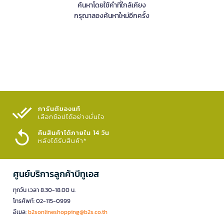
ค้นหาโดยใช้คำที่ใกล้เคียง
กรุณาลองค้นหาใหม่อีกครั้ง
การันตีของแท้
เลือกช้อปได้อย่างมั่นใจ​
คืนสินค้าได้ภายใน 14 วัน
หลังได้รับสินค้า*
ศูนย์บริการลูกค้าบีทูเอส
ทุกวัน เวลา 8.30-18.00 น.
โทรศัพท์: 02-115-0999
อีเมล:
b2sonlineshopping@b2s.co.th