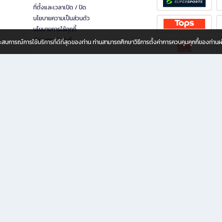
ที่ตั้งและเวลาเปิด / ปิด
นโยบายความเป็นส่วนตัว
นโยบายการใช้คุกกี้
นักลงทุนสัมพันธ์
อประสบการณ์การใช้บริการที่ดีที่สุดของท่าน ท่านสามารถศึกษาวิธีการตั้งค่าการควบคุมคุกกี้ของท่าน
ทุกวัย
ขียน ให้คุณรู้สึกเหมือนมีร้านหนังสือใกล้ฉันอยู่ในมือ ช้อปง่าย ไม่ต้องออกจากบ้าน เพราะ b2
 ชั่วโมง พร้อมโปรโมชั่นและสิทธิพิเศษมากมาย