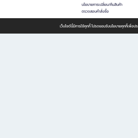
นโยบายการเปลี่ยน/คืนสินค้า
ตรวจสอบคำสั่งซื้อ
เว็บไซต์นี้มีการใช้คุกกี้ โปรดยอมรับนโยบายคุกกี้เพื่
B2S ธุรกิจในเครือ เซ็นทรัล รีเทล คอร์ปอเรชั่น จำกัด (มหาชน)
B2S Online แหล่งรวมหนังสือ เครื่องเขียน และแรงบันดาลใจสำหรับ
B2S Online คือร้านหนังสือและเครื่องเขียนออนไลน์ที่ครบครัน ตอบโจทย์คนรักการอ่านและงานเ
ทำไม B2S Online คือแหล่งช้อปปิ้งที่คุณไม่ควรพลาด
ไม่ว่าคุณจะเป็นนักเรียน นักศึกษา คนทำงาน B2S พร้อมให้คุณเลือกสินค้าคุณภาพได้ตลอด 24