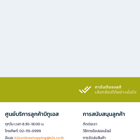
การันตีของแท้
เลือกช้อปได้อย่างมั่นใจ​
ศูนย์บริการลูกค้าบีทูเอส
การสนับสนุนลูกค้า
ทุกวัน เวลา 8.30-18.00 น.
ติดต่อเรา
โทรศัพท์: 02-115-0999
วิธีการช้อปออนไลน์
อีเมล:
b2sonlineshopping@b2s.co.th
การจัดส่งสินค้า