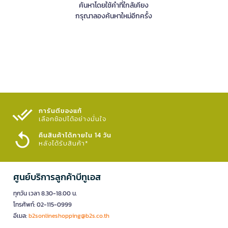
ค้นหาโดยใช้คำที่ใกล้เคียง
กรุณาลองค้นหาใหม่อีกครั้ง
การันตีของแท้
เลือกช้อปได้อย่างมั่นใจ​
คืนสินค้าได้ภายใน 14 วัน
หลังได้รับสินค้า*
ศูนย์บริการลูกค้าบีทูเอส
ทุกวัน เวลา 8.30-18.00 น.
โทรศัพท์: 02-115-0999
อีเมล:
b2sonlineshopping@b2s.co.th