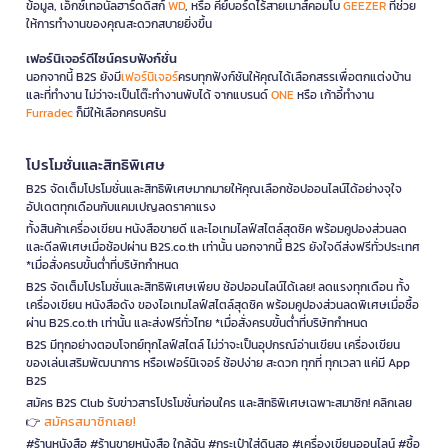
ข้อมูล, เอ็กซ์เทอนัลฮาร์ดดิสก์
WD
, หรือ คีย์บอร์ดไร้สายเมาส์คอมโบ
GEEZER
ที่ช่วย
ให้การทำงานของคุณสะดวกสบายยิ่งขึ้น
เฟอร์นิเจอร์ดีไซน์ครบฟังก์ชั่น
นอกจากนี้ B2S ยังมี
เฟอร์นิเจอร์
ครบทุกฟังก์ชันให้คุณได้เลือกสรรเพื่อตกแต่งบ้าน
และที่ทำงาน ไม่ว่าจะเป็นโต๊ะทำงานพับได้ จากแบรนด์
ONE
หรือ เก้าอี้ทำงาน
Furradec
ก็มีให้เลือกครบครัน
โปรโมชั่นและสิทธิพิเศษ
B2S จัดเต็มโปรโมชั่นและสิทธิพิเศษมากมายให้คุณเลือกช้อปออนไลน์ได้อย่างจุใจ
อัปเดตทุกเดือนกับแคมเปญลดราคาแรง
ทั้งสินค้าเครื่องเขียน หนังสือขายดี และไอเทมไลฟ์สไตล์สุดชิค พร้อมคูปองส่วนลด
และดีลพิเศษเมื่อช้อปผ่าน B2S.co.th เท่านั้น นอกจากนี้ B2S ยังใจดีส่งฟรีทั่วประเทศ
*เมื่อสั่งครบขั้นต่ำที่บริษัทกำหนด
B2S จัดเต็มโปรโมชั่นและสิทธิพิเศษเพียบ ช้อปออนไลน์ได้เลย! ลดแรงทุกเดือน ทั้ง
เครื่องเขียน หนังสือดัง ของไอเทมไลฟ์สไตล์สุดชิค พร้อมคูปองส่วนลดพิเศษเมื่อซื้อ
ผ่าน B2S.co.th เท่านั้น และส่งฟรีทั่วไทย *เมื่อสั่งครบขั้นต่ำที่บริษัทกำหนด
B2S มีทุกอย่างตอบโจทย์ทุกไลฟ์สไตล์ ไม่ว่าจะเป็นอุปกรณ์อ่านเขียน เครื่องเขียน
ของเล่นเสริมพัฒนาการ หรือเฟอร์นิเจอร์ ช้อปง่าย สะดวก ทุกที่ ทุกเวลา แค่มี App
B2S
สมัคร B2S Club รับข่าวสารโปรโมชั่นก่อนใคร และสิทธิพิเศษเฉพาะสมาชิก! คลิกเลย
สมัครสมาชิกเลย!
👉
#ร้านหนังสือ #ร้านขายหนังสือ ใกล้ฉัน #กระเป๋าใส่ดินสอ #เครื่องเขียนออนไลน์ #ซื้อ