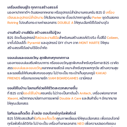
เครื่องเขียนคู่ใจ ทุกการสร้างสรรค์
มองหาปากกาดีๆ ดินสอหลากหลาย หรืออุปกรณ์สำนักงานครบครัน B2S มี
เครื่อง
เขียนและอุปกรณ์สำนักงาน
ให้เลือกมากมาย ตั้งแต่ปากกาลูกลื่น
Parker
ชุดดินสอกด
Rotring
ไปจนถึงกระดาษถ่ายเอกสาร
DOUBLE A
ให้คุณเลือกใช้ได้อย่างจุใจ
งานศิลป์ งานฝีมือ สร้างสรรค์ไม่รู้จบ
B2S จัดเต็มอุปกรณ์
ศิลปะและงานฝีมือ
สำหรับคนสร้างสรรค์ตัวจริง ทั้งสีไม้
Colleen
,
ขาตั้งไม้บนโต๊ะ
Pyramid
และอุปกรณ์ DIY ต่างๆ จาก
MONT MARTE
ให้คุณ
สร้างสรรค์ได้อย่างไร้ขีดจำกัด
ของเล่นและของขวัญ สุดพิเศษทุกเทศกาล
มองหาของเล่นเสริมพัฒนาการ หรือของขวัญสุดพิเศษสำหรับทุกโอกาส B2S เราคัด
สรร
ของเล่นและของขวัญ
หลากหลายสไตล์ เหมาะสำหรับทุกเพศทุกวัย สร้างความสุข
และรอยยิ้มให้กับคนพิเศษของคุณ ไม่ว่าจะเป็น กระเป๋าเก็บอุณหภูมิ
KAKAO
FRIENDS
หรือเกมจดหมายรัก
SIAM BOARDGAMES
เรามีครบ!
ของใช้ในบ้าน ไอเทมที่ช่วยให้ชีวิตสะดวกสบายขึ้น
ที่ B2S เรามี
ของใช้ในบ้าน
ครบครัน ไม่ว่าจะเป็นกาต้มน้ำ
Anitech
, เครื่องฟอกอากาศ
Xiaomi
, หน้ากากอนามัยทางการแพทย์
Double A Care
และสินค้าอื่น ๆ อีกมากมาย
ให้คุณเลือกสรร
ไอทีและแก็ดเจ็ต ล้ำสมัย ตอบโจทย์ทุกไลฟ์สไตล์
B2S ได้คัดสรรสินค้า
ไอทีและแก็ดเจ็ต
คุณภาพเยี่ยมมาให้คุณเลือกสรร เพื่อตอบโจทย์
ทุกไลฟ์สไตล์ดิจิทัล ไม่ว่าจะเป็น เครื่องทำลายเอกสาร
NEO
เพื่อความปลอดภัยของ