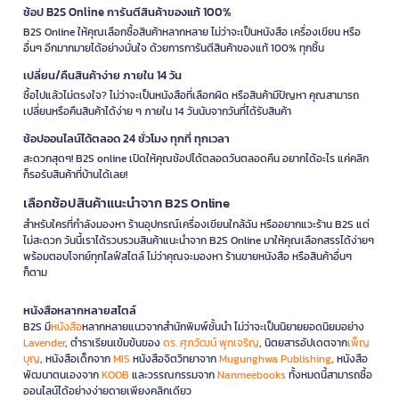
ช้อป B2S Online การันตีสินค้าของแท้ 100%
B2S Online ให้คุณเลือกซื้อสินค้าหลากหลาย ไม่ว่าจะเป็นหนังสือ เครื่องเขียน หรือ
อื่นๆ อีกมากมายได้อย่างมั่นใจ ด้วยการการันตีสินค้าของแท้ 100% ทุกชิ้น
เปลี่ยน/คืนสินค้าง่าย ภายใน 14 วัน
ซื้อไปแล้วไม่ตรงใจ? ไม่ว่าจะเป็นหนังสือที่เลือกผิด หรือสินค้ามีปัญหา คุณสามารถ
เปลี่ยนหรือคืนสินค้าได้ง่าย ๆ ภายใน 14 วันนับจากวันที่ได้รับสินค้า
ช้อปออนไลน์ได้ตลอด 24 ชั่วโมง ทุกที่ ทุกเวลา
สะดวกสุดๆ! B2S online เปิดให้คุณช้อปได้ตลอดวันตลอดคืน อยากได้อะไร แค่คลิก
ก็รอรับสินค้าที่บ้านได้เลย!
เลือกช้อปสินค้าแนะนำจาก B2S Online
สำหรับใครที่กำลังมองหา ร้านอุปกรณ์เครื่องเขียนใกล้ฉัน หรืออยากแวะร้าน B2S แต่
ไม่สะดวก วันนี้เราได้รวบรวมสินค้าแนะนำจาก B2S Online มาให้คุณเลือกสรรได้ง่ายๆ
พร้อมตอบโจทย์ทุกไลฟ์สไตล์ ไม่ว่าคุณจะมองหา ร้านขายหนังสือ หรือสินค้าอื่นๆ
ก็ตาม
หนังสือหลากหลายสไตล์
B2S มี
หนังสือ
หลากหลายแนวจากสำนักพิมพ์ชั้นนำ ไม่ว่าจะเป็นนิยายยอดนิยมอย่าง
Lavender
, ตำราเรียนเข้มข้นของ
ดร. ศุภวัฒน์ พุกเจริญ
, นิตยสารอัปเดตจาก
เพ็ญ
บุญ
, หนังสือเด็กจาก
MIS
หนังสือจิตวิทยาจาก
Mugunghwa Publishing
, หนังสือ
พัฒนาตนเองจาก
KOOB
และวรรณกรรมจาก
Nanmeebooks
ทั้งหมดนี้สามารถซื้อ
ออนไลน์ได้อย่างง่ายดายเพียงคลิกเดียว