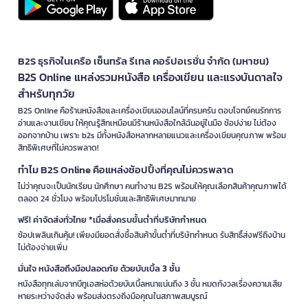
B2S ธุรกิจในเครือ เซ็นทรัล รีเทล คอร์ปอเรชั่น จำกัด (มหาชน)
B2S Online แหล่งรวมหนังสือ เครื่องเขียน และแรงบันดาลใจ
สำหรับทุกวัย
B2S Online คือร้านหนังสือและเครื่องเขียนออนไลน์ที่ครบครัน ตอบโจทย์คนรักการ
อ่านและงานเขียน ให้คุณรู้สึกเหมือนมีร้านหนังสือใกล้ฉันอยู่ในมือ ช้อปง่าย ไม่ต้อง
ออกจากบ้าน เพราะ b2s มีทั้งหนังสือหลากหลายแนวและเครื่องเขียนคุณภาพ พร้อม
สิทธิพิเศษที่ไม่ควรพลาด!
ทำไม B2S Online คือแหล่งช้อปปิ้งที่คุณไม่ควรพลาด
ไม่ว่าคุณจะเป็นนักเรียน นักศึกษา คนทำงาน B2S พร้อมให้คุณเลือกสินค้าคุณภาพได้
ตลอด 24 ชั่วโมง พร้อมโปรโมชั่นและสิทธิพิเศษมากมาย
ฟรี! ค่าจัดส่งทั่วไทย *เมื่อสั่งครบขั้นต่ำที่บริษัทกำหนด
ช้อปเพลินเกินคุ้ม! เพียงมียอดสั่งซื้อสินค้าขั้นต่ำที่บริษัทกำหนด รับสิทธิ์ส่งฟรีถึงบ้าน
ไม่ต้องจ่ายเพิ่ม
มั่นใจ หนังสือถึงมือปลอดภัย ด้วยบับเบิ้ล 3 ชั้น
หนังสือทุกเล่มจากบีทูเอสห่อด้วยบับเบิ้ลหนาแน่นถึง 3 ชั้น หมดกังวลเรื่องความเสีย
หายระหว่างจัดส่ง พร้อมส่งตรงถึงมือคุณในสภาพสมบูรณ์