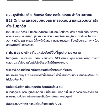
B2S ธุรกิจในเครือ เซ็นทรัล รีเทล คอร์ปอเรชั่น จำกัด (มหาชน)
B2S Online แหล่งรวมหนังสือ เครื่องเขียน และแรงบันดาลใจ
สำหรับทุกวัย
B2S Online คือร้านหนังสือและเครื่องเขียนออนไลน์ที่ครบครัน ตอบโจทย์คนรักการ
อ่านและงานเขียน ให้คุณรู้สึกเหมือนมีร้านหนังสือใกล้ฉันอยู่ในมือ ช้อปง่าย ไม่ต้อง
ออกจากบ้าน เพราะ b2s มีทั้งหนังสือหลากหลายแนวและเครื่องเขียนคุณภาพ พร้อม
สิทธิพิเศษที่ไม่ควรพลาด!
ทำไม B2S Online คือแหล่งช้อปปิ้งที่คุณไม่ควรพลาด
ไม่ว่าคุณจะเป็นนักเรียน นักศึกษา คนทำงาน B2S พร้อมให้คุณเลือกสินค้าคุณภาพได้
ตลอด 24 ชั่วโมง พร้อมโปรโมชั่นและสิทธิพิเศษมากมาย
ฟรี! ค่าจัดส่งทั่วไทย *เมื่อสั่งครบขั้นต่ำที่บริษัทกำหนด
ช้อปเพลินเกินคุ้ม! เพียงมียอดสั่งซื้อสินค้าขั้นต่ำที่บริษัทกำหนด รับสิทธิ์ส่งฟรีถึงบ้าน
ไม่ต้องจ่ายเพิ่ม
มั่นใจ หนังสือถึงมือปลอดภัย ด้วยบับเบิ้ล 3 ชั้น
หนังสือทุกเล่มจากบีทูเอสห่อด้วยบับเบิ้ลหนาแน่นถึง 3 ชั้น หมดกังวลเรื่องความเสีย
หายระหว่างจัดส่ง พร้อมส่งตรงถึงมือคุณในสภาพสมบูรณ์
ช้อป B2S Online การันตีสินค้าของแท้ 100%