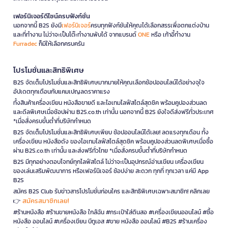
เฟอร์นิเจอร์ดีไซน์ครบฟังก์ชั่น
นอกจากนี้ B2S ยังมี
เฟอร์นิเจอร์
ครบทุกฟังก์ชันให้คุณได้เลือกสรรเพื่อตกแต่งบ้าน
และที่ทำงาน ไม่ว่าจะเป็นโต๊ะทำงานพับได้ จากแบรนด์
ONE
หรือ เก้าอี้ทำงาน
Furradec
ก็มีให้เลือกครบครัน
โปรโมชั่นและสิทธิพิเศษ
B2S จัดเต็มโปรโมชั่นและสิทธิพิเศษมากมายให้คุณเลือกช้อปออนไลน์ได้อย่างจุใจ
อัปเดตทุกเดือนกับแคมเปญลดราคาแรง
ทั้งสินค้าเครื่องเขียน หนังสือขายดี และไอเทมไลฟ์สไตล์สุดชิค พร้อมคูปองส่วนลด
และดีลพิเศษเมื่อช้อปผ่าน B2S.co.th เท่านั้น นอกจากนี้ B2S ยังใจดีส่งฟรีทั่วประเทศ
*เมื่อสั่งครบขั้นต่ำที่บริษัทกำหนด
B2S จัดเต็มโปรโมชั่นและสิทธิพิเศษเพียบ ช้อปออนไลน์ได้เลย! ลดแรงทุกเดือน ทั้ง
เครื่องเขียน หนังสือดัง ของไอเทมไลฟ์สไตล์สุดชิค พร้อมคูปองส่วนลดพิเศษเมื่อซื้อ
ผ่าน B2S.co.th เท่านั้น และส่งฟรีทั่วไทย *เมื่อสั่งครบขั้นต่ำที่บริษัทกำหนด
B2S มีทุกอย่างตอบโจทย์ทุกไลฟ์สไตล์ ไม่ว่าจะเป็นอุปกรณ์อ่านเขียน เครื่องเขียน
ของเล่นเสริมพัฒนาการ หรือเฟอร์นิเจอร์ ช้อปง่าย สะดวก ทุกที่ ทุกเวลา แค่มี App
B2S
สมัคร B2S Club รับข่าวสารโปรโมชั่นก่อนใคร และสิทธิพิเศษเฉพาะสมาชิก! คลิกเลย
สมัครสมาชิกเลย!
👉
#ร้านหนังสือ #ร้านขายหนังสือ ใกล้ฉัน #กระเป๋าใส่ดินสอ #เครื่องเขียนออนไลน์ #ซื้อ
หนังสือ ออนไลน์ #เครื่องเขียน บีทูเอส #ขาย หนังสือ ออนไลน์ #B2S #ร้านเครื่อง