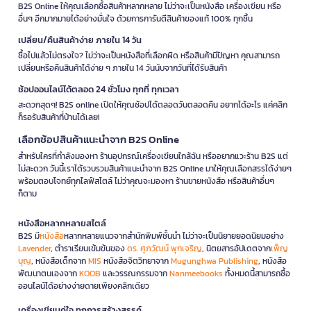
B2S Online ให้คุณเลือกซื้อสินค้าหลากหลาย ไม่ว่าจะเป็นหนังสือ เครื่องเขียน หรือ
อื่นๆ อีกมากมายได้อย่างมั่นใจ ด้วยการการันตีสินค้าของแท้ 100% ทุกชิ้น
เปลี่ยน/คืนสินค้าง่าย ภายใน 14 วัน
ซื้อไปแล้วไม่ตรงใจ? ไม่ว่าจะเป็นหนังสือที่เลือกผิด หรือสินค้ามีปัญหา คุณสามารถ
เปลี่ยนหรือคืนสินค้าได้ง่าย ๆ ภายใน 14 วันนับจากวันที่ได้รับสินค้า
ช้อปออนไลน์ได้ตลอด 24 ชั่วโมง ทุกที่ ทุกเวลา
สะดวกสุดๆ! B2S online เปิดให้คุณช้อปได้ตลอดวันตลอดคืน อยากได้อะไร แค่คลิก
ก็รอรับสินค้าที่บ้านได้เลย!
เลือกช้อปสินค้าแนะนำจาก B2S Online
สำหรับใครที่กำลังมองหา ร้านอุปกรณ์เครื่องเขียนใกล้ฉัน หรืออยากแวะร้าน B2S แต่
ไม่สะดวก วันนี้เราได้รวบรวมสินค้าแนะนำจาก B2S Online มาให้คุณเลือกสรรได้ง่ายๆ
พร้อมตอบโจทย์ทุกไลฟ์สไตล์ ไม่ว่าคุณจะมองหา ร้านขายหนังสือ หรือสินค้าอื่นๆ
ก็ตาม
หนังสือหลากหลายสไตล์
B2S มี
หนังสือ
หลากหลายแนวจากสำนักพิมพ์ชั้นนำ ไม่ว่าจะเป็นนิยายยอดนิยมอย่าง
Lavender
, ตำราเรียนเข้มข้นของ
ดร. ศุภวัฒน์ พุกเจริญ
, นิตยสารอัปเดตจาก
เพ็ญ
บุญ
, หนังสือเด็กจาก
MIS
หนังสือจิตวิทยาจาก
Mugunghwa Publishing
, หนังสือ
พัฒนาตนเองจาก
KOOB
และวรรณกรรมจาก
Nanmeebooks
ทั้งหมดนี้สามารถซื้อ
ออนไลน์ได้อย่างง่ายดายเพียงคลิกเดียว
เครื่องเขียนคู่ใจ ทุกการสร้างสรรค์