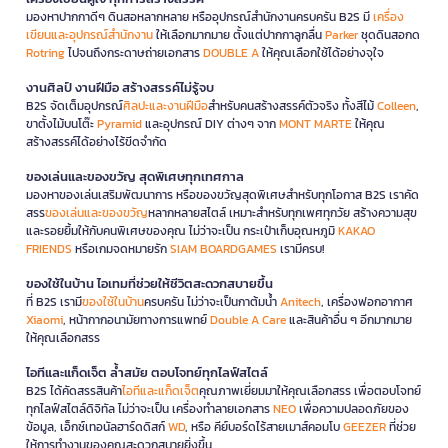
มองหาปากกาดีๆ ดินสอหลากหลาย หรืออุปกรณ์สำนักงานครบครัน B2S มี
เครื่อง
เขียนและอุปกรณ์สำนักงาน
ให้เลือกมากมาย ตั้งแต่ปากกาลูกลื่น
Parker
ชุดดินสอกด
Rotring
ไปจนถึงกระดาษถ่ายเอกสาร
DOUBLE A
ให้คุณเลือกใช้ได้อย่างจุใจ
งานศิลป์ งานฝีมือ สร้างสรรค์ไม่รู้จบ
B2S จัดเต็มอุปกรณ์
ศิลปะและงานฝีมือ
สำหรับคนสร้างสรรค์ตัวจริง ทั้งสีไม้
Colleen
,
ขาตั้งไม้บนโต๊ะ
Pyramid
และอุปกรณ์ DIY ต่างๆ จาก
MONT MARTE
ให้คุณ
สร้างสรรค์ได้อย่างไร้ขีดจำกัด
ของเล่นและของขวัญ สุดพิเศษทุกเทศกาล
มองหาของเล่นเสริมพัฒนาการ หรือของขวัญสุดพิเศษสำหรับทุกโอกาส B2S เราคัด
สรร
ของเล่นและของขวัญ
หลากหลายสไตล์ เหมาะสำหรับทุกเพศทุกวัย สร้างความสุข
และรอยยิ้มให้กับคนพิเศษของคุณ ไม่ว่าจะเป็น กระเป๋าเก็บอุณหภูมิ
KAKAO
FRIENDS
หรือเกมจดหมายรัก
SIAM BOARDGAMES
เรามีครบ!
ของใช้ในบ้าน ไอเทมที่ช่วยให้ชีวิตสะดวกสบายขึ้น
ที่ B2S เรามี
ของใช้ในบ้าน
ครบครัน ไม่ว่าจะเป็นกาต้มน้ำ
Anitech
, เครื่องฟอกอากาศ
Xiaomi
, หน้ากากอนามัยทางการแพทย์
Double A Care
และสินค้าอื่น ๆ อีกมากมาย
ให้คุณเลือกสรร
ไอทีและแก็ดเจ็ต ล้ำสมัย ตอบโจทย์ทุกไลฟ์สไตล์
B2S ได้คัดสรรสินค้า
ไอทีและแก็ดเจ็ต
คุณภาพเยี่ยมมาให้คุณเลือกสรร เพื่อตอบโจทย์
ทุกไลฟ์สไตล์ดิจิทัล ไม่ว่าจะเป็น เครื่องทำลายเอกสาร
NEO
เพื่อความปลอดภัยของ
ข้อมูล, เอ็กซ์เทอนัลฮาร์ดดิสก์
WD
, หรือ คีย์บอร์ดไร้สายเมาส์คอมโบ
GEEZER
ที่ช่วย
ให้การทำงานของคุณสะดวกสบายยิ่งขึ้น