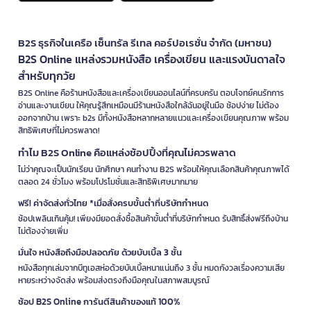
B2S ธุรกิจในเครือ เซ็นทรัล รีเทล คอร์ปอเรชั่น จำกัด (มหาชน)
B2S Online แหล่งรวมหนังสือ เครื่องเขียน และแรงบันดาลใจ
สำหรับทุกวัย
B2S Online คือร้านหนังสือและเครื่องเขียนออนไลน์ที่ครบครัน ตอบโจทย์คนรักการ
อ่านและงานเขียน ให้คุณรู้สึกเหมือนมีร้านหนังสือใกล้ฉันอยู่ในมือ ช้อปง่าย ไม่ต้อง
ออกจากบ้าน เพราะ b2s มีทั้งหนังสือหลากหลายแนวและเครื่องเขียนคุณภาพ พร้อม
สิทธิพิเศษที่ไม่ควรพลาด!
ทำไม B2S Online คือแหล่งช้อปปิ้งที่คุณไม่ควรพลาด
ไม่ว่าคุณจะเป็นนักเรียน นักศึกษา คนทำงาน B2S พร้อมให้คุณเลือกสินค้าคุณภาพได้
ตลอด 24 ชั่วโมง พร้อมโปรโมชั่นและสิทธิพิเศษมากมาย
ฟรี! ค่าจัดส่งทั่วไทย *เมื่อสั่งครบขั้นต่ำที่บริษัทกำหนด
ช้อปเพลินเกินคุ้ม! เพียงมียอดสั่งซื้อสินค้าขั้นต่ำที่บริษัทกำหนด รับสิทธิ์ส่งฟรีถึงบ้าน
ไม่ต้องจ่ายเพิ่ม
มั่นใจ หนังสือถึงมือปลอดภัย ด้วยบับเบิ้ล 3 ชั้น
หนังสือทุกเล่มจากบีทูเอสห่อด้วยบับเบิ้ลหนาแน่นถึง 3 ชั้น หมดกังวลเรื่องความเสีย
หายระหว่างจัดส่ง พร้อมส่งตรงถึงมือคุณในสภาพสมบูรณ์
ช้อป B2S Online การันตีสินค้าของแท้ 100%