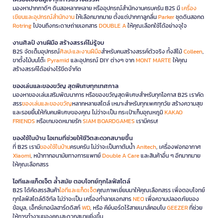
มองหาปากกาดีๆ ดินสอหลากหลาย หรืออุปกรณ์สำนักงานครบครัน B2S มี
เครื่อง
เขียนและอุปกรณ์สำนักงาน
ให้เลือกมากมาย ตั้งแต่ปากกาลูกลื่น
Parker
ชุดดินสอกด
Rotring
ไปจนถึงกระดาษถ่ายเอกสาร
DOUBLE A
ให้คุณเลือกใช้ได้อย่างจุใจ
งานศิลป์ งานฝีมือ สร้างสรรค์ไม่รู้จบ
B2S จัดเต็มอุปกรณ์
ศิลปะและงานฝีมือ
สำหรับคนสร้างสรรค์ตัวจริง ทั้งสีไม้
Colleen
,
ขาตั้งไม้บนโต๊ะ
Pyramid
และอุปกรณ์ DIY ต่างๆ จาก
MONT MARTE
ให้คุณ
สร้างสรรค์ได้อย่างไร้ขีดจำกัด
ของเล่นและของขวัญ สุดพิเศษทุกเทศกาล
มองหาของเล่นเสริมพัฒนาการ หรือของขวัญสุดพิเศษสำหรับทุกโอกาส B2S เราคัด
สรร
ของเล่นและของขวัญ
หลากหลายสไตล์ เหมาะสำหรับทุกเพศทุกวัย สร้างความสุข
และรอยยิ้มให้กับคนพิเศษของคุณ ไม่ว่าจะเป็น กระเป๋าเก็บอุณหภูมิ
KAKAO
FRIENDS
หรือเกมจดหมายรัก
SIAM BOARDGAMES
เรามีครบ!
ของใช้ในบ้าน ไอเทมที่ช่วยให้ชีวิตสะดวกสบายขึ้น
ที่ B2S เรามี
ของใช้ในบ้าน
ครบครัน ไม่ว่าจะเป็นกาต้มน้ำ
Anitech
, เครื่องฟอกอากาศ
Xiaomi
, หน้ากากอนามัยทางการแพทย์
Double A Care
และสินค้าอื่น ๆ อีกมากมาย
ให้คุณเลือกสรร
ไอทีและแก็ดเจ็ต ล้ำสมัย ตอบโจทย์ทุกไลฟ์สไตล์
B2S ได้คัดสรรสินค้า
ไอทีและแก็ดเจ็ต
คุณภาพเยี่ยมมาให้คุณเลือกสรร เพื่อตอบโจทย์
ทุกไลฟ์สไตล์ดิจิทัล ไม่ว่าจะเป็น เครื่องทำลายเอกสาร
NEO
เพื่อความปลอดภัยของ
ข้อมูล, เอ็กซ์เทอนัลฮาร์ดดิสก์
WD
, หรือ คีย์บอร์ดไร้สายเมาส์คอมโบ
GEEZER
ที่ช่วย
ให้การทำงานของคุณสะดวกสบายยิ่งขึ้น