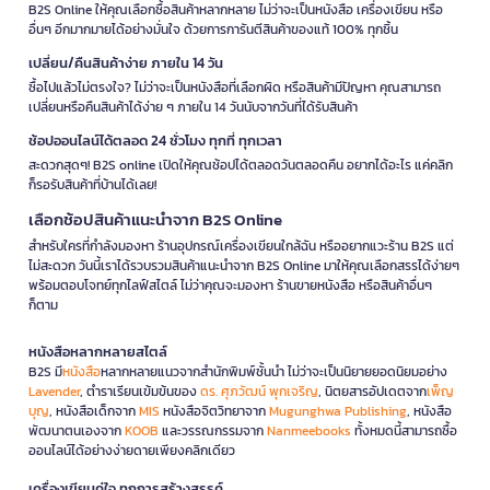
B2S Online ให้คุณเลือกซื้อสินค้าหลากหลาย ไม่ว่าจะเป็นหนังสือ เครื่องเขียน หรือ
อื่นๆ อีกมากมายได้อย่างมั่นใจ ด้วยการการันตีสินค้าของแท้ 100% ทุกชิ้น
เปลี่ยน/คืนสินค้าง่าย ภายใน 14 วัน
ซื้อไปแล้วไม่ตรงใจ? ไม่ว่าจะเป็นหนังสือที่เลือกผิด หรือสินค้ามีปัญหา คุณสามารถ
เปลี่ยนหรือคืนสินค้าได้ง่าย ๆ ภายใน 14 วันนับจากวันที่ได้รับสินค้า
ช้อปออนไลน์ได้ตลอด 24 ชั่วโมง ทุกที่ ทุกเวลา
สะดวกสุดๆ! B2S online เปิดให้คุณช้อปได้ตลอดวันตลอดคืน อยากได้อะไร แค่คลิก
ก็รอรับสินค้าที่บ้านได้เลย!
เลือกช้อปสินค้าแนะนำจาก B2S Online
สำหรับใครที่กำลังมองหา ร้านอุปกรณ์เครื่องเขียนใกล้ฉัน หรืออยากแวะร้าน B2S แต่
ไม่สะดวก วันนี้เราได้รวบรวมสินค้าแนะนำจาก B2S Online มาให้คุณเลือกสรรได้ง่ายๆ
พร้อมตอบโจทย์ทุกไลฟ์สไตล์ ไม่ว่าคุณจะมองหา ร้านขายหนังสือ หรือสินค้าอื่นๆ
ก็ตาม
หนังสือหลากหลายสไตล์
B2S มี
หนังสือ
หลากหลายแนวจากสำนักพิมพ์ชั้นนำ ไม่ว่าจะเป็นนิยายยอดนิยมอย่าง
Lavender
, ตำราเรียนเข้มข้นของ
ดร. ศุภวัฒน์ พุกเจริญ
, นิตยสารอัปเดตจาก
เพ็ญ
บุญ
, หนังสือเด็กจาก
MIS
หนังสือจิตวิทยาจาก
Mugunghwa Publishing
, หนังสือ
พัฒนาตนเองจาก
KOOB
และวรรณกรรมจาก
Nanmeebooks
ทั้งหมดนี้สามารถซื้อ
ออนไลน์ได้อย่างง่ายดายเพียงคลิกเดียว
เครื่องเขียนคู่ใจ ทุกการสร้างสรรค์