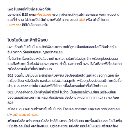
เฟอร์นิเจอร์ดีไซน์ครบฟังก์ชั่น
นอกจากนี้ B2S ยังมี
เฟอร์นิเจอร์
ครบทุกฟังก์ชันให้คุณได้เลือกสรรเพื่อตกแต่งบ้าน
และที่ทำงาน ไม่ว่าจะเป็นโต๊ะทำงานพับได้ จากแบรนด์
ONE
หรือ เก้าอี้ทำงาน
Furradec
ก็มีให้เลือกครบครัน
โปรโมชั่นและสิทธิพิเศษ
B2S จัดเต็มโปรโมชั่นและสิทธิพิเศษมากมายให้คุณเลือกช้อปออนไลน์ได้อย่างจุใจ
อัปเดตทุกเดือนกับแคมเปญลดราคาแรง
ทั้งสินค้าเครื่องเขียน หนังสือขายดี และไอเทมไลฟ์สไตล์สุดชิค พร้อมคูปองส่วนลด
และดีลพิเศษเมื่อช้อปผ่าน B2S.co.th เท่านั้น นอกจากนี้ B2S ยังใจดีส่งฟรีทั่วประเทศ
*เมื่อสั่งครบขั้นต่ำที่บริษัทกำหนด
B2S จัดเต็มโปรโมชั่นและสิทธิพิเศษเพียบ ช้อปออนไลน์ได้เลย! ลดแรงทุกเดือน ทั้ง
เครื่องเขียน หนังสือดัง ของไอเทมไลฟ์สไตล์สุดชิค พร้อมคูปองส่วนลดพิเศษเมื่อซื้อ
ผ่าน B2S.co.th เท่านั้น และส่งฟรีทั่วไทย *เมื่อสั่งครบขั้นต่ำที่บริษัทกำหนด
B2S มีทุกอย่างตอบโจทย์ทุกไลฟ์สไตล์ ไม่ว่าจะเป็นอุปกรณ์อ่านเขียน เครื่องเขียน
ของเล่นเสริมพัฒนาการ หรือเฟอร์นิเจอร์ ช้อปง่าย สะดวก ทุกที่ ทุกเวลา แค่มี App
B2S
สมัคร B2S Club รับข่าวสารโปรโมชั่นก่อนใคร และสิทธิพิเศษเฉพาะสมาชิก! คลิกเลย
สมัครสมาชิกเลย!
👉
#ร้านหนังสือ #ร้านขายหนังสือ ใกล้ฉัน #กระเป๋าใส่ดินสอ #เครื่องเขียนออนไลน์ #ซื้อ
หนังสือ ออนไลน์ #เครื่องเขียน บีทูเอส #ขาย หนังสือ ออนไลน์ #B2S #ร้านเครื่อง