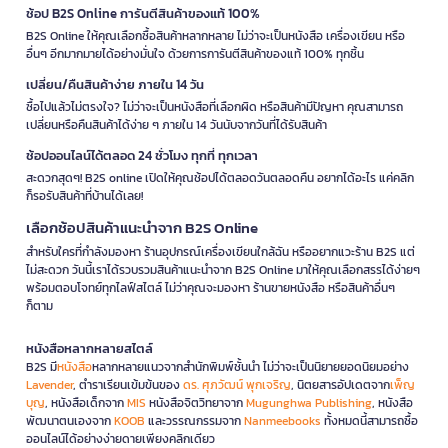
ช้อป B2S Online การันตีสินค้าของแท้ 100%
B2S Online ให้คุณเลือกซื้อสินค้าหลากหลาย ไม่ว่าจะเป็นหนังสือ เครื่องเขียน หรือ
อื่นๆ อีกมากมายได้อย่างมั่นใจ ด้วยการการันตีสินค้าของแท้ 100% ทุกชิ้น
เปลี่ยน/คืนสินค้าง่าย ภายใน 14 วัน
ซื้อไปแล้วไม่ตรงใจ? ไม่ว่าจะเป็นหนังสือที่เลือกผิด หรือสินค้ามีปัญหา คุณสามารถ
เปลี่ยนหรือคืนสินค้าได้ง่าย ๆ ภายใน 14 วันนับจากวันที่ได้รับสินค้า
ช้อปออนไลน์ได้ตลอด 24 ชั่วโมง ทุกที่ ทุกเวลา
สะดวกสุดๆ! B2S online เปิดให้คุณช้อปได้ตลอดวันตลอดคืน อยากได้อะไร แค่คลิก
ก็รอรับสินค้าที่บ้านได้เลย!
เลือกช้อปสินค้าแนะนำจาก B2S Online
สำหรับใครที่กำลังมองหา ร้านอุปกรณ์เครื่องเขียนใกล้ฉัน หรืออยากแวะร้าน B2S แต่
ไม่สะดวก วันนี้เราได้รวบรวมสินค้าแนะนำจาก B2S Online มาให้คุณเลือกสรรได้ง่ายๆ
พร้อมตอบโจทย์ทุกไลฟ์สไตล์ ไม่ว่าคุณจะมองหา ร้านขายหนังสือ หรือสินค้าอื่นๆ
ก็ตาม
หนังสือหลากหลายสไตล์
B2S มี
หนังสือ
หลากหลายแนวจากสำนักพิมพ์ชั้นนำ ไม่ว่าจะเป็นนิยายยอดนิยมอย่าง
Lavender
, ตำราเรียนเข้มข้นของ
ดร. ศุภวัฒน์ พุกเจริญ
, นิตยสารอัปเดตจาก
เพ็ญ
บุญ
, หนังสือเด็กจาก
MIS
หนังสือจิตวิทยาจาก
Mugunghwa Publishing
, หนังสือ
พัฒนาตนเองจาก
KOOB
และวรรณกรรมจาก
Nanmeebooks
ทั้งหมดนี้สามารถซื้อ
ออนไลน์ได้อย่างง่ายดายเพียงคลิกเดียว