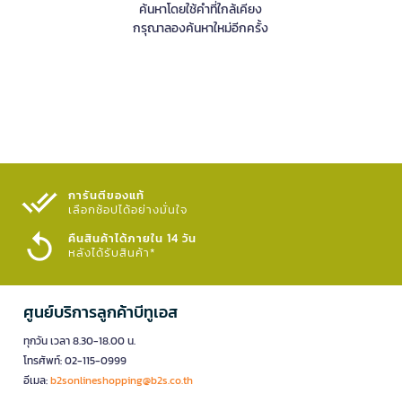
ค้นหาโดยใช้คำที่ใกล้เคียง
กรุณาลองค้นหาใหม่อีกครั้ง
การันตีของแท้
เลือกช้อปได้อย่างมั่นใจ​
คืนสินค้าได้ภายใน 14 วัน
หลังได้รับสินค้า*
ศูนย์บริการลูกค้าบีทูเอส
ทุกวัน เวลา 8.30-18.00 น.
โทรศัพท์: 02-115-0999
อีเมล:
b2sonlineshopping@b2s.co.th