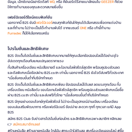
ข้อมูล, เอ็กซ์เทอนัลฮาร์ดดิสก์
WD
, หรือ คีย์บอร์ดไร้สายเมาส์คอมโบ
GEEZER
ที่ช่วย
ให้การทำงานของคุณสะดวกสบายยิ่งขึ้น
เฟอร์นิเจอร์ดีไซน์ครบฟังก์ชั่น
นอกจากนี้ B2S ยังมี
เฟอร์นิเจอร์
ครบทุกฟังก์ชันให้คุณได้เลือกสรรเพื่อตกแต่งบ้าน
และที่ทำงาน ไม่ว่าจะเป็นโต๊ะทำงานพับได้ จากแบรนด์
ONE
หรือ เก้าอี้ทำงาน
Furradec
ก็มีให้เลือกครบครัน
โปรโมชั่นและสิทธิพิเศษ
B2S จัดเต็มโปรโมชั่นและสิทธิพิเศษมากมายให้คุณเลือกช้อปออนไลน์ได้อย่างจุใจ
อัปเดตทุกเดือนกับแคมเปญลดราคาแรง
ทั้งสินค้าเครื่องเขียน หนังสือขายดี และไอเทมไลฟ์สไตล์สุดชิค พร้อมคูปองส่วนลด
และดีลพิเศษเมื่อช้อปผ่าน B2S.co.th เท่านั้น นอกจากนี้ B2S ยังใจดีส่งฟรีทั่วประเทศ
*เมื่อสั่งครบขั้นต่ำที่บริษัทกำหนด
B2S จัดเต็มโปรโมชั่นและสิทธิพิเศษเพียบ ช้อปออนไลน์ได้เลย! ลดแรงทุกเดือน ทั้ง
เครื่องเขียน หนังสือดัง ของไอเทมไลฟ์สไตล์สุดชิค พร้อมคูปองส่วนลดพิเศษเมื่อซื้อ
ผ่าน B2S.co.th เท่านั้น และส่งฟรีทั่วไทย *เมื่อสั่งครบขั้นต่ำที่บริษัทกำหนด
B2S มีทุกอย่างตอบโจทย์ทุกไลฟ์สไตล์ ไม่ว่าจะเป็นอุปกรณ์อ่านเขียน เครื่องเขียน
ของเล่นเสริมพัฒนาการ หรือเฟอร์นิเจอร์ ช้อปง่าย สะดวก ทุกที่ ทุกเวลา แค่มี App
B2S
สมัคร B2S Club รับข่าวสารโปรโมชั่นก่อนใคร และสิทธิพิเศษเฉพาะสมาชิก! คลิกเลย
สมัครสมาชิกเลย!
👉
#ร้านหนังสือ #ร้านขายหนังสือ ใกล้ฉัน #กระเป๋าใส่ดินสอ #เครื่องเขียนออนไลน์ #ซื้อ