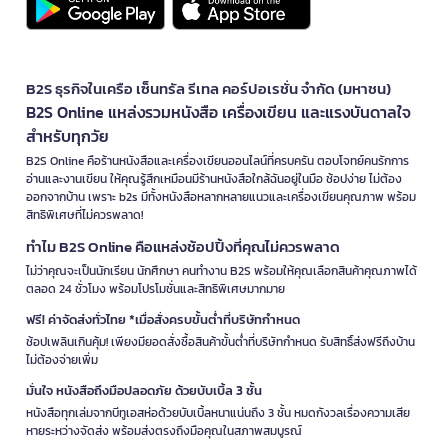
B2S ธุรกิจในเครือ เซ็นทรัล รีเทล คอร์ปอเรชั่น จำกัด (มหาชน)
B2S Online แหล่งรวมหนังสือ เครื่องเขียน และแรงบันดาลใจ
สำหรับทุกวัย
B2S Online คือร้านหนังสือและเครื่องเขียนออนไลน์ที่ครบครัน ตอบโจทย์คนรักการ
อ่านและงานเขียน ให้คุณรู้สึกเหมือนมีร้านหนังสือใกล้ฉันอยู่ในมือ ช้อปง่าย ไม่ต้อง
ออกจากบ้าน เพราะ b2s มีทั้งหนังสือหลากหลายแนวและเครื่องเขียนคุณภาพ พร้อม
สิทธิพิเศษที่ไม่ควรพลาด!
ทำไม B2S Online คือแหล่งช้อปปิ้งที่คุณไม่ควรพลาด
ไม่ว่าคุณจะเป็นนักเรียน นักศึกษา คนทำงาน B2S พร้อมให้คุณเลือกสินค้าคุณภาพได้
ตลอด 24 ชั่วโมง พร้อมโปรโมชั่นและสิทธิพิเศษมากมาย
ฟรี! ค่าจัดส่งทั่วไทย *เมื่อสั่งครบขั้นต่ำที่บริษัทกำหนด
ช้อปเพลินเกินคุ้ม! เพียงมียอดสั่งซื้อสินค้าขั้นต่ำที่บริษัทกำหนด รับสิทธิ์ส่งฟรีถึงบ้าน
ไม่ต้องจ่ายเพิ่ม
มั่นใจ หนังสือถึงมือปลอดภัย ด้วยบับเบิ้ล 3 ชั้น
หนังสือทุกเล่มจากบีทูเอสห่อด้วยบับเบิ้ลหนาแน่นถึง 3 ชั้น หมดกังวลเรื่องความเสีย
หายระหว่างจัดส่ง พร้อมส่งตรงถึงมือคุณในสภาพสมบูรณ์