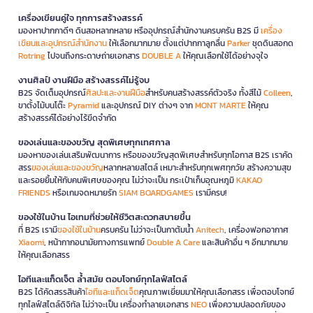
เครื่องเขียนคู่ใจ ทุกการสร้างสรรค์
มองหาปากกาดีๆ ดินสอหลากหลาย หรืออุปกรณ์สำนักงานครบครัน B2S มี
เครื่อง
เขียนและอุปกรณ์สำนักงาน
ให้เลือกมากมาย ตั้งแต่ปากกาลูกลื่น
Parker
ชุดดินสอกด
Rotring
ไปจนถึงกระดาษถ่ายเอกสาร
DOUBLE A
ให้คุณเลือกใช้ได้อย่างจุใจ
งานศิลป์ งานฝีมือ สร้างสรรค์ไม่รู้จบ
B2S จัดเต็มอุปกรณ์
ศิลปะและงานฝีมือ
สำหรับคนสร้างสรรค์ตัวจริง ทั้งสีไม้
Colleen
,
ขาตั้งไม้บนโต๊ะ
Pyramid
และอุปกรณ์ DIY ต่างๆ จาก
MONT MARTE
ให้คุณ
สร้างสรรค์ได้อย่างไร้ขีดจำกัด
ของเล่นและของขวัญ สุดพิเศษทุกเทศกาล
มองหาของเล่นเสริมพัฒนาการ หรือของขวัญสุดพิเศษสำหรับทุกโอกาส B2S เราคัด
สรร
ของเล่นและของขวัญ
หลากหลายสไตล์ เหมาะสำหรับทุกเพศทุกวัย สร้างความสุข
และรอยยิ้มให้กับคนพิเศษของคุณ ไม่ว่าจะเป็น กระเป๋าเก็บอุณหภูมิ
KAKAO
FRIENDS
หรือเกมจดหมายรัก
SIAM BOARDGAMES
เรามีครบ!
ของใช้ในบ้าน ไอเทมที่ช่วยให้ชีวิตสะดวกสบายขึ้น
ที่ B2S เรามี
ของใช้ในบ้าน
ครบครัน ไม่ว่าจะเป็นกาต้มน้ำ
Anitech
, เครื่องฟอกอากาศ
Xiaomi
, หน้ากากอนามัยทางการแพทย์
Double A Care
และสินค้าอื่น ๆ อีกมากมาย
ให้คุณเลือกสรร
ไอทีและแก็ดเจ็ต ล้ำสมัย ตอบโจทย์ทุกไลฟ์สไตล์
B2S ได้คัดสรรสินค้า
ไอทีและแก็ดเจ็ต
คุณภาพเยี่ยมมาให้คุณเลือกสรร เพื่อตอบโจทย์
ทุกไลฟ์สไตล์ดิจิทัล ไม่ว่าจะเป็น เครื่องทำลายเอกสาร
NEO
เพื่อความปลอดภัยของ