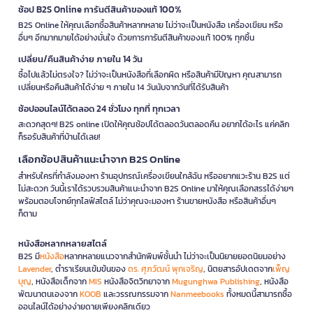
ช้อป B2S Online การันตีสินค้าของแท้ 100%
B2S Online ให้คุณเลือกซื้อสินค้าหลากหลาย ไม่ว่าจะเป็นหนังสือ เครื่องเขียน หรือ
อื่นๆ อีกมากมายได้อย่างมั่นใจ ด้วยการการันตีสินค้าของแท้ 100% ทุกชิ้น
เปลี่ยน/คืนสินค้าง่าย ภายใน 14 วัน
ซื้อไปแล้วไม่ตรงใจ? ไม่ว่าจะเป็นหนังสือที่เลือกผิด หรือสินค้ามีปัญหา คุณสามารถ
เปลี่ยนหรือคืนสินค้าได้ง่าย ๆ ภายใน 14 วันนับจากวันที่ได้รับสินค้า
ช้อปออนไลน์ได้ตลอด 24 ชั่วโมง ทุกที่ ทุกเวลา
สะดวกสุดๆ! B2S online เปิดให้คุณช้อปได้ตลอดวันตลอดคืน อยากได้อะไร แค่คลิก
ก็รอรับสินค้าที่บ้านได้เลย!
เลือกช้อปสินค้าแนะนำจาก B2S Online
สำหรับใครที่กำลังมองหา ร้านอุปกรณ์เครื่องเขียนใกล้ฉัน หรืออยากแวะร้าน B2S แต่
ไม่สะดวก วันนี้เราได้รวบรวมสินค้าแนะนำจาก B2S Online มาให้คุณเลือกสรรได้ง่ายๆ
พร้อมตอบโจทย์ทุกไลฟ์สไตล์ ไม่ว่าคุณจะมองหา ร้านขายหนังสือ หรือสินค้าอื่นๆ
ก็ตาม
หนังสือหลากหลายสไตล์
B2S มี
หนังสือ
หลากหลายแนวจากสำนักพิมพ์ชั้นนำ ไม่ว่าจะเป็นนิยายยอดนิยมอย่าง
Lavender
, ตำราเรียนเข้มข้นของ
ดร. ศุภวัฒน์ พุกเจริญ
, นิตยสารอัปเดตจาก
เพ็ญ
บุญ
, หนังสือเด็กจาก
MIS
หนังสือจิตวิทยาจาก
Mugunghwa Publishing
, หนังสือ
พัฒนาตนเองจาก
KOOB
และวรรณกรรมจาก
Nanmeebooks
ทั้งหมดนี้สามารถซื้อ
ออนไลน์ได้อย่างง่ายดายเพียงคลิกเดียว