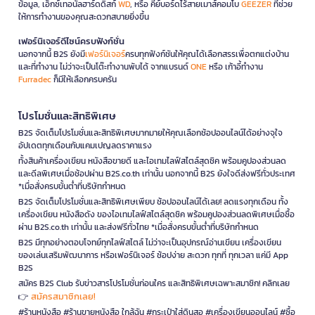
ข้อมูล, เอ็กซ์เทอนัลฮาร์ดดิสก์
WD
, หรือ คีย์บอร์ดไร้สายเมาส์คอมโบ
GEEZER
ที่ช่วย
ให้การทำงานของคุณสะดวกสบายยิ่งขึ้น
เฟอร์นิเจอร์ดีไซน์ครบฟังก์ชั่น
นอกจากนี้ B2S ยังมี
เฟอร์นิเจอร์
ครบทุกฟังก์ชันให้คุณได้เลือกสรรเพื่อตกแต่งบ้าน
และที่ทำงาน ไม่ว่าจะเป็นโต๊ะทำงานพับได้ จากแบรนด์
ONE
หรือ เก้าอี้ทำงาน
Furradec
ก็มีให้เลือกครบครัน
โปรโมชั่นและสิทธิพิเศษ
B2S จัดเต็มโปรโมชั่นและสิทธิพิเศษมากมายให้คุณเลือกช้อปออนไลน์ได้อย่างจุใจ
อัปเดตทุกเดือนกับแคมเปญลดราคาแรง
ทั้งสินค้าเครื่องเขียน หนังสือขายดี และไอเทมไลฟ์สไตล์สุดชิค พร้อมคูปองส่วนลด
และดีลพิเศษเมื่อช้อปผ่าน B2S.co.th เท่านั้น นอกจากนี้ B2S ยังใจดีส่งฟรีทั่วประเทศ
*เมื่อสั่งครบขั้นต่ำที่บริษัทกำหนด
B2S จัดเต็มโปรโมชั่นและสิทธิพิเศษเพียบ ช้อปออนไลน์ได้เลย! ลดแรงทุกเดือน ทั้ง
เครื่องเขียน หนังสือดัง ของไอเทมไลฟ์สไตล์สุดชิค พร้อมคูปองส่วนลดพิเศษเมื่อซื้อ
ผ่าน B2S.co.th เท่านั้น และส่งฟรีทั่วไทย *เมื่อสั่งครบขั้นต่ำที่บริษัทกำหนด
B2S มีทุกอย่างตอบโจทย์ทุกไลฟ์สไตล์ ไม่ว่าจะเป็นอุปกรณ์อ่านเขียน เครื่องเขียน
ของเล่นเสริมพัฒนาการ หรือเฟอร์นิเจอร์ ช้อปง่าย สะดวก ทุกที่ ทุกเวลา แค่มี App
B2S
สมัคร B2S Club รับข่าวสารโปรโมชั่นก่อนใคร และสิทธิพิเศษเฉพาะสมาชิก! คลิกเลย
สมัครสมาชิกเลย!
👉
#ร้านหนังสือ #ร้านขายหนังสือ ใกล้ฉัน #กระเป๋าใส่ดินสอ #เครื่องเขียนออนไลน์ #ซื้อ