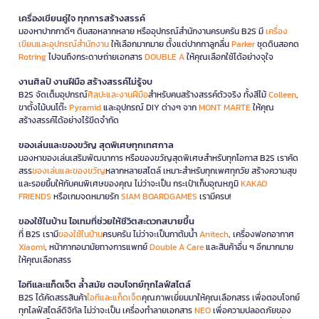
เครื่องเขียนคู่ใจ ทุกการสร้างสรรค์
มองหาปากกาดีๆ ดินสอหลากหลาย หรืออุปกรณ์สำนักงานครบครัน B2S มี
เครื่อง
เขียนและอุปกรณ์สำนักงาน
ให้เลือกมากมาย ตั้งแต่ปากกาลูกลื่น
Parker
ชุดดินสอกด
Rotring
ไปจนถึงกระดาษถ่ายเอกสาร
DOUBLE A
ให้คุณเลือกใช้ได้อย่างจุใจ
งานศิลป์ งานฝีมือ สร้างสรรค์ไม่รู้จบ
B2S จัดเต็มอุปกรณ์
ศิลปะและงานฝีมือ
สำหรับคนสร้างสรรค์ตัวจริง ทั้งสีไม้
Colleen
,
ขาตั้งไม้บนโต๊ะ
Pyramid
และอุปกรณ์ DIY ต่างๆ จาก
MONT MARTE
ให้คุณ
สร้างสรรค์ได้อย่างไร้ขีดจำกัด
ของเล่นและของขวัญ สุดพิเศษทุกเทศกาล
มองหาของเล่นเสริมพัฒนาการ หรือของขวัญสุดพิเศษสำหรับทุกโอกาส B2S เราคัด
สรร
ของเล่นและของขวัญ
หลากหลายสไตล์ เหมาะสำหรับทุกเพศทุกวัย สร้างความสุข
และรอยยิ้มให้กับคนพิเศษของคุณ ไม่ว่าจะเป็น กระเป๋าเก็บอุณหภูมิ
KAKAO
FRIENDS
หรือเกมจดหมายรัก
SIAM BOARDGAMES
เรามีครบ!
ของใช้ในบ้าน ไอเทมที่ช่วยให้ชีวิตสะดวกสบายขึ้น
ที่ B2S เรามี
ของใช้ในบ้าน
ครบครัน ไม่ว่าจะเป็นกาต้มน้ำ
Anitech
, เครื่องฟอกอากาศ
Xiaomi
, หน้ากากอนามัยทางการแพทย์
Double A Care
และสินค้าอื่น ๆ อีกมากมาย
ให้คุณเลือกสรร
ไอทีและแก็ดเจ็ต ล้ำสมัย ตอบโจทย์ทุกไลฟ์สไตล์
B2S ได้คัดสรรสินค้า
ไอทีและแก็ดเจ็ต
คุณภาพเยี่ยมมาให้คุณเลือกสรร เพื่อตอบโจทย์
ทุกไลฟ์สไตล์ดิจิทัล ไม่ว่าจะเป็น เครื่องทำลายเอกสาร
NEO
เพื่อความปลอดภัยของ