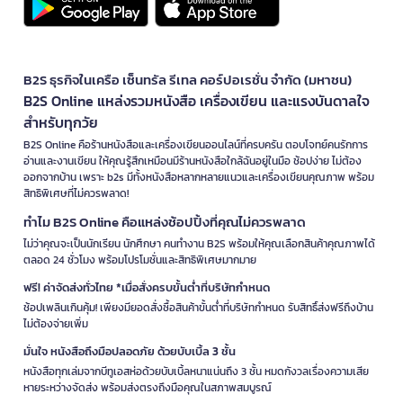
B2S ธุรกิจในเครือ เซ็นทรัล รีเทล คอร์ปอเรชั่น จำกัด (มหาชน)
B2S Online แหล่งรวมหนังสือ เครื่องเขียน และแรงบันดาลใจ
สำหรับทุกวัย
B2S Online คือร้านหนังสือและเครื่องเขียนออนไลน์ที่ครบครัน ตอบโจทย์คนรักการ
อ่านและงานเขียน ให้คุณรู้สึกเหมือนมีร้านหนังสือใกล้ฉันอยู่ในมือ ช้อปง่าย ไม่ต้อง
ออกจากบ้าน เพราะ b2s มีทั้งหนังสือหลากหลายแนวและเครื่องเขียนคุณภาพ พร้อม
สิทธิพิเศษที่ไม่ควรพลาด!
ทำไม B2S Online คือแหล่งช้อปปิ้งที่คุณไม่ควรพลาด
ไม่ว่าคุณจะเป็นนักเรียน นักศึกษา คนทำงาน B2S พร้อมให้คุณเลือกสินค้าคุณภาพได้
ตลอด 24 ชั่วโมง พร้อมโปรโมชั่นและสิทธิพิเศษมากมาย
ฟรี! ค่าจัดส่งทั่วไทย *เมื่อสั่งครบขั้นต่ำที่บริษัทกำหนด
ช้อปเพลินเกินคุ้ม! เพียงมียอดสั่งซื้อสินค้าขั้นต่ำที่บริษัทกำหนด รับสิทธิ์ส่งฟรีถึงบ้าน
ไม่ต้องจ่ายเพิ่ม
มั่นใจ หนังสือถึงมือปลอดภัย ด้วยบับเบิ้ล 3 ชั้น
หนังสือทุกเล่มจากบีทูเอสห่อด้วยบับเบิ้ลหนาแน่นถึง 3 ชั้น หมดกังวลเรื่องความเสีย
หายระหว่างจัดส่ง พร้อมส่งตรงถึงมือคุณในสภาพสมบูรณ์