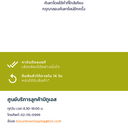
ค้นหาโดยใช้คำที่ใกล้เคียง
กรุณาลองค้นหาใหม่อีกครั้ง
การันตีของแท้
เลือกช้อปได้อย่างมั่นใจ​
คืนสินค้าได้ภายใน 14 วัน
หลังได้รับสินค้า*
ศูนย์บริการลูกค้าบีทูเอส
ทุกวัน เวลา 8.30-18.00 น.
โทรศัพท์: 02-115-0999
อีเมล:
b2sonlineshopping@b2s.co.th