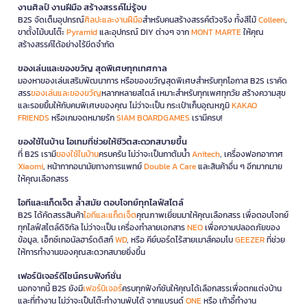
งานศิลป์ งานฝีมือ สร้างสรรค์ไม่รู้จบ
B2S จัดเต็มอุปกรณ์
ศิลปะและงานฝีมือ
สำหรับคนสร้างสรรค์ตัวจริง ทั้งสีไม้
Colleen
,
ขาตั้งไม้บนโต๊ะ
Pyramid
และอุปกรณ์ DIY ต่างๆ จาก
MONT MARTE
ให้คุณ
สร้างสรรค์ได้อย่างไร้ขีดจำกัด
ของเล่นและของขวัญ สุดพิเศษทุกเทศกาล
มองหาของเล่นเสริมพัฒนาการ หรือของขวัญสุดพิเศษสำหรับทุกโอกาส B2S เราคัด
สรร
ของเล่นและของขวัญ
หลากหลายสไตล์ เหมาะสำหรับทุกเพศทุกวัย สร้างความสุข
และรอยยิ้มให้กับคนพิเศษของคุณ ไม่ว่าจะเป็น กระเป๋าเก็บอุณหภูมิ
KAKAO
FRIENDS
หรือเกมจดหมายรัก
SIAM BOARDGAMES
เรามีครบ!
ของใช้ในบ้าน ไอเทมที่ช่วยให้ชีวิตสะดวกสบายขึ้น
ที่ B2S เรามี
ของใช้ในบ้าน
ครบครัน ไม่ว่าจะเป็นกาต้มน้ำ
Anitech
, เครื่องฟอกอากาศ
Xiaomi
, หน้ากากอนามัยทางการแพทย์
Double A Care
และสินค้าอื่น ๆ อีกมากมาย
ให้คุณเลือกสรร
ไอทีและแก็ดเจ็ต ล้ำสมัย ตอบโจทย์ทุกไลฟ์สไตล์
B2S ได้คัดสรรสินค้า
ไอทีและแก็ดเจ็ต
คุณภาพเยี่ยมมาให้คุณเลือกสรร เพื่อตอบโจทย์
ทุกไลฟ์สไตล์ดิจิทัล ไม่ว่าจะเป็น เครื่องทำลายเอกสาร
NEO
เพื่อความปลอดภัยของ
ข้อมูล, เอ็กซ์เทอนัลฮาร์ดดิสก์
WD
, หรือ คีย์บอร์ดไร้สายเมาส์คอมโบ
GEEZER
ที่ช่วย
ให้การทำงานของคุณสะดวกสบายยิ่งขึ้น
เฟอร์นิเจอร์ดีไซน์ครบฟังก์ชั่น
นอกจากนี้ B2S ยังมี
เฟอร์นิเจอร์
ครบทุกฟังก์ชันให้คุณได้เลือกสรรเพื่อตกแต่งบ้าน
และที่ทำงาน ไม่ว่าจะเป็นโต๊ะทำงานพับได้ จากแบรนด์
ONE
หรือ เก้าอี้ทำงาน