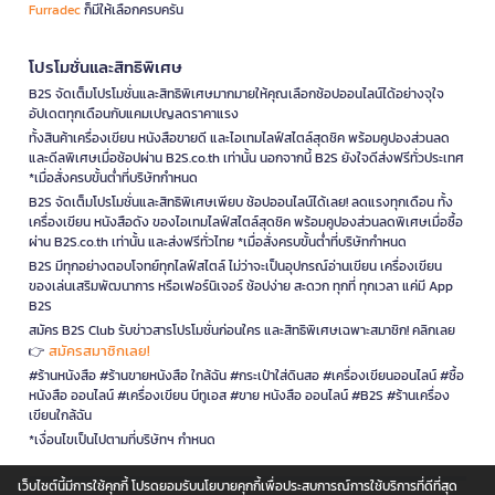
Furradec
ก็มีให้เลือกครบครัน
โปรโมชั่นและสิทธิพิเศษ
B2S จัดเต็มโปรโมชั่นและสิทธิพิเศษมากมายให้คุณเลือกช้อปออนไลน์ได้อย่างจุใจ
อัปเดตทุกเดือนกับแคมเปญลดราคาแรง
ทั้งสินค้าเครื่องเขียน หนังสือขายดี และไอเทมไลฟ์สไตล์สุดชิค พร้อมคูปองส่วนลด
และดีลพิเศษเมื่อช้อปผ่าน B2S.co.th เท่านั้น นอกจากนี้ B2S ยังใจดีส่งฟรีทั่วประเทศ
*เมื่อสั่งครบขั้นต่ำที่บริษัทกำหนด
B2S จัดเต็มโปรโมชั่นและสิทธิพิเศษเพียบ ช้อปออนไลน์ได้เลย! ลดแรงทุกเดือน ทั้ง
เครื่องเขียน หนังสือดัง ของไอเทมไลฟ์สไตล์สุดชิค พร้อมคูปองส่วนลดพิเศษเมื่อซื้อ
ผ่าน B2S.co.th เท่านั้น และส่งฟรีทั่วไทย *เมื่อสั่งครบขั้นต่ำที่บริษัทกำหนด
B2S มีทุกอย่างตอบโจทย์ทุกไลฟ์สไตล์ ไม่ว่าจะเป็นอุปกรณ์อ่านเขียน เครื่องเขียน
ของเล่นเสริมพัฒนาการ หรือเฟอร์นิเจอร์ ช้อปง่าย สะดวก ทุกที่ ทุกเวลา แค่มี App
B2S
สมัคร B2S Club รับข่าวสารโปรโมชั่นก่อนใคร และสิทธิพิเศษเฉพาะสมาชิก! คลิกเลย
สมัครสมาชิกเลย!
👉
#ร้านหนังสือ #ร้านขายหนังสือ ใกล้ฉัน #กระเป๋าใส่ดินสอ #เครื่องเขียนออนไลน์ #ซื้อ
หนังสือ ออนไลน์ #เครื่องเขียน บีทูเอส #ขาย หนังสือ ออนไลน์ #B2S #ร้านเครื่อง
เขียนใกล้ฉัน
*เงื่อนไขเป็นไปตามที่บริษัทฯ กำหนด
เว็บไซต์นี้มีการใช้คุกกี้ โปรดยอมรับนโยบายคุกกี้เพื่อประสบการณ์การใช้บริการที่ดีที่สุด