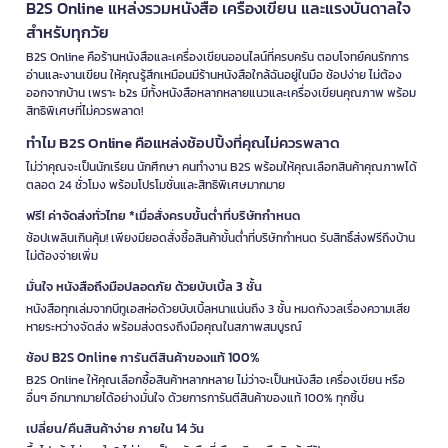
B2S Online แหล่งรวมหนังสือ เครื่องเขียน และแรงบันดาลใจ
สำหรับทุกวัย
B2S Online คือร้านหนังสือและเครื่องเขียนออนไลน์ที่ครบครัน ตอบโจทย์คนรักการ
อ่านและงานเขียน ให้คุณรู้สึกเหมือนมีร้านหนังสือใกล้ฉันอยู่ในมือ ช้อปง่าย ไม่ต้อง
ออกจากบ้าน เพราะ b2s มีทั้งหนังสือหลากหลายแนวและเครื่องเขียนคุณภาพ พร้อม
สิทธิพิเศษที่ไม่ควรพลาด!
ทำไม B2S Online คือแหล่งช้อปปิ้งที่คุณไม่ควรพลาด
ไม่ว่าคุณจะเป็นนักเรียน นักศึกษา คนทำงาน B2S พร้อมให้คุณเลือกสินค้าคุณภาพได้
ตลอด 24 ชั่วโมง พร้อมโปรโมชั่นและสิทธิพิเศษมากมาย
ฟรี! ค่าจัดส่งทั่วไทย *เมื่อสั่งครบขั้นต่ำที่บริษัทกำหนด
ช้อปเพลินเกินคุ้ม! เพียงมียอดสั่งซื้อสินค้าขั้นต่ำที่บริษัทกำหนด รับสิทธิ์ส่งฟรีถึงบ้าน
ไม่ต้องจ่ายเพิ่ม
มั่นใจ หนังสือถึงมือปลอดภัย ด้วยบับเบิ้ล 3 ชั้น
หนังสือทุกเล่มจากบีทูเอสห่อด้วยบับเบิ้ลหนาแน่นถึง 3 ชั้น หมดกังวลเรื่องความเสีย
หายระหว่างจัดส่ง พร้อมส่งตรงถึงมือคุณในสภาพสมบูรณ์
ช้อป B2S Online การันตีสินค้าของแท้ 100%
B2S Online ให้คุณเลือกซื้อสินค้าหลากหลาย ไม่ว่าจะเป็นหนังสือ เครื่องเขียน หรือ
อื่นๆ อีกมากมายได้อย่างมั่นใจ ด้วยการการันตีสินค้าของแท้ 100% ทุกชิ้น
เปลี่ยน/คืนสินค้าง่าย ภายใน 14 วัน