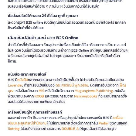
ซื้อไปแล้วไม่ตรงใจ? ไม่ว่าจะเป็นหนังสือที่เลือกผิด หรือสินค้ามีปัญหา คุณสามารถ
เปลี่ยนหรือคืนสินค้าได้ง่าย ๆ ภายใน 14 วันนับจากวันที่ได้รับสินค้า
ช้อปออนไลน์ได้ตลอด 24 ชั่วโมง ทุกที่ ทุกเวลา
สะดวกสุดๆ! B2S online เปิดให้คุณช้อปได้ตลอดวันตลอดคืน อยากได้อะไร แค่คลิก
ก็รอรับสินค้าที่บ้านได้เลย!
เลือกช้อปสินค้าแนะนำจาก B2S Online
สำหรับใครที่กำลังมองหา ร้านอุปกรณ์เครื่องเขียนใกล้ฉัน หรืออยากแวะร้าน B2S แต่
ไม่สะดวก วันนี้เราได้รวบรวมสินค้าแนะนำจาก B2S Online มาให้คุณเลือกสรรได้ง่ายๆ
พร้อมตอบโจทย์ทุกไลฟ์สไตล์ ไม่ว่าคุณจะมองหา ร้านขายหนังสือ หรือสินค้าอื่นๆ
ก็ตาม
หนังสือหลากหลายสไตล์
B2S มี
หนังสือ
หลากหลายแนวจากสำนักพิมพ์ชั้นนำ ไม่ว่าจะเป็นนิยายยอดนิยมอย่าง
Lavender
, ตำราเรียนเข้มข้นของ
ดร. ศุภวัฒน์ พุกเจริญ
, นิตยสารอัปเดตจาก
เพ็ญ
บุญ
, หนังสือเด็กจาก
MIS
หนังสือจิตวิทยาจาก
Mugunghwa Publishing
, หนังสือ
พัฒนาตนเองจาก
KOOB
และวรรณกรรมจาก
Nanmeebooks
ทั้งหมดนี้สามารถซื้อ
ออนไลน์ได้อย่างง่ายดายเพียงคลิกเดียว
เครื่องเขียนคู่ใจ ทุกการสร้างสรรค์
มองหาปากกาดีๆ ดินสอหลากหลาย หรืออุปกรณ์สำนักงานครบครัน B2S มี
เครื่อง
เขียนและอุปกรณ์สำนักงาน
ให้เลือกมากมาย ตั้งแต่ปากกาลูกลื่น
Parker
ชุดดินสอกด
Rotring
ไปจนถึงกระดาษถ่ายเอกสาร
DOUBLE A
ให้คุณเลือกใช้ได้อย่างจุใจ