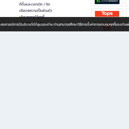
ที่ตั้งและเวลาเปิด / ปิด
นโยบายความเป็นส่วนตัว
นโยบายการใช้คุกกี้
นักลงทุนสัมพันธ์
อประสบการณ์การใช้บริการที่ดีที่สุดของท่าน ท่านสามารถศึกษาวิธีการตั้งค่าการควบคุมคุกกี้ของท่าน
ทุกวัย
ขียน ให้คุณรู้สึกเหมือนมีร้านหนังสือใกล้ฉันอยู่ในมือ ช้อปง่าย ไม่ต้องออกจากบ้าน เพราะ b2
 ชั่วโมง พร้อมโปรโมชั่นและสิทธิพิเศษมากมาย