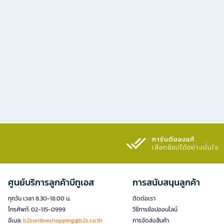
การันตีของแท้
เลือกช้อปได้อย่างมั่นใจ​
ศูนย์บริการลูกค้าบีทูเอส
การสนับสนุนลูกค้า
ทุกวัน เวลา 8.30-18.00 น.
ติดต่อเรา
โทรศัพท์: 02-115-0999
วิธีการช้อปออนไลน์
อีเมล:
b2sonlineshopping@b2s.co.th
การจัดส่งสินค้า