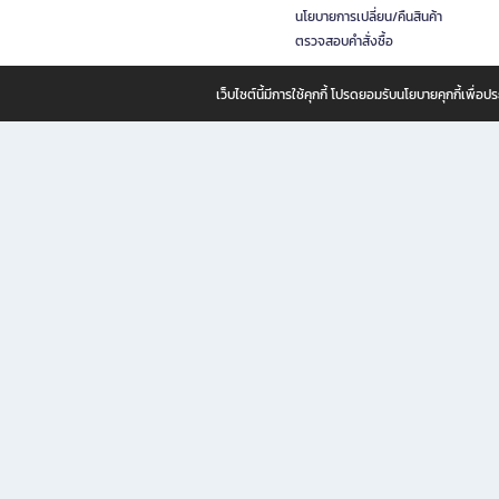
นโยบายการเปลี่ยน/คืนสินค้า
ตรวจสอบคำสั่งซื้อ
เว็บไซต์นี้มีการใช้คุกกี้ โปรดยอมรับนโยบายคุกกี้เพื่
B2S ธุรกิจในเครือ เซ็นทรัล รีเทล คอร์ปอเรชั่น จำกัด (มหาชน)
B2S Online แหล่งรวมหนังสือ เครื่องเขียน และแรงบันดาลใจสำหรับ
B2S Online คือร้านหนังสือและเครื่องเขียนออนไลน์ที่ครบครัน ตอบโจทย์คนรักการอ่านและงานเ
ทำไม B2S Online คือแหล่งช้อปปิ้งที่คุณไม่ควรพลาด
ไม่ว่าคุณจะเป็นนักเรียน นักศึกษา คนทำงาน B2S พร้อมให้คุณเลือกสินค้าคุณภาพได้ตลอด 24