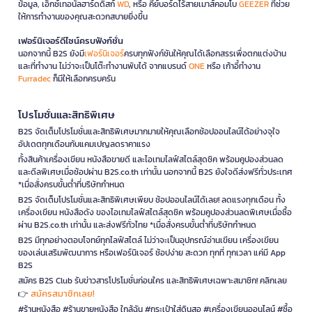
ข้อมูล, เอ็กซ์เทอนัลฮาร์ดดิสก์
WD
, หรือ คีย์บอร์ดไร้สายเมาส์คอมโบ
GEEZER
ที่ช่วย
ให้การทำงานของคุณสะดวกสบายยิ่งขึ้น
เฟอร์นิเจอร์ดีไซน์ครบฟังก์ชั่น
นอกจากนี้ B2S ยังมี
เฟอร์นิเจอร์
ครบทุกฟังก์ชันให้คุณได้เลือกสรรเพื่อตกแต่งบ้าน
และที่ทำงาน ไม่ว่าจะเป็นโต๊ะทำงานพับได้ จากแบรนด์
ONE
หรือ เก้าอี้ทำงาน
Furradec
ก็มีให้เลือกครบครัน
โปรโมชั่นและสิทธิพิเศษ
B2S จัดเต็มโปรโมชั่นและสิทธิพิเศษมากมายให้คุณเลือกช้อปออนไลน์ได้อย่างจุใจ
อัปเดตทุกเดือนกับแคมเปญลดราคาแรง
ทั้งสินค้าเครื่องเขียน หนังสือขายดี และไอเทมไลฟ์สไตล์สุดชิค พร้อมคูปองส่วนลด
และดีลพิเศษเมื่อช้อปผ่าน B2S.co.th เท่านั้น นอกจากนี้ B2S ยังใจดีส่งฟรีทั่วประเทศ
*เมื่อสั่งครบขั้นต่ำที่บริษัทกำหนด
B2S จัดเต็มโปรโมชั่นและสิทธิพิเศษเพียบ ช้อปออนไลน์ได้เลย! ลดแรงทุกเดือน ทั้ง
เครื่องเขียน หนังสือดัง ของไอเทมไลฟ์สไตล์สุดชิค พร้อมคูปองส่วนลดพิเศษเมื่อซื้อ
ผ่าน B2S.co.th เท่านั้น และส่งฟรีทั่วไทย *เมื่อสั่งครบขั้นต่ำที่บริษัทกำหนด
B2S มีทุกอย่างตอบโจทย์ทุกไลฟ์สไตล์ ไม่ว่าจะเป็นอุปกรณ์อ่านเขียน เครื่องเขียน
ของเล่นเสริมพัฒนาการ หรือเฟอร์นิเจอร์ ช้อปง่าย สะดวก ทุกที่ ทุกเวลา แค่มี App
B2S
สมัคร B2S Club รับข่าวสารโปรโมชั่นก่อนใคร และสิทธิพิเศษเฉพาะสมาชิก! คลิกเลย
สมัครสมาชิกเลย!
👉
#ร้านหนังสือ #ร้านขายหนังสือ ใกล้ฉัน #กระเป๋าใส่ดินสอ #เครื่องเขียนออนไลน์ #ซื้อ