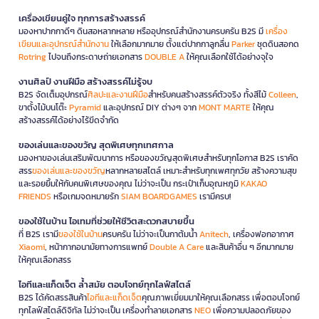
เครื่องเขียนคู่ใจ ทุกการสร้างสรรค์
มองหาปากกาดีๆ ดินสอหลากหลาย หรืออุปกรณ์สำนักงานครบครัน B2S มี
เครื่อง
เขียนและอุปกรณ์สำนักงาน
ให้เลือกมากมาย ตั้งแต่ปากกาลูกลื่น
Parker
ชุดดินสอกด
Rotring
ไปจนถึงกระดาษถ่ายเอกสาร
DOUBLE A
ให้คุณเลือกใช้ได้อย่างจุใจ
งานศิลป์ งานฝีมือ สร้างสรรค์ไม่รู้จบ
B2S จัดเต็มอุปกรณ์
ศิลปะและงานฝีมือ
สำหรับคนสร้างสรรค์ตัวจริง ทั้งสีไม้
Colleen
,
ขาตั้งไม้บนโต๊ะ
Pyramid
และอุปกรณ์ DIY ต่างๆ จาก
MONT MARTE
ให้คุณ
สร้างสรรค์ได้อย่างไร้ขีดจำกัด
ของเล่นและของขวัญ สุดพิเศษทุกเทศกาล
มองหาของเล่นเสริมพัฒนาการ หรือของขวัญสุดพิเศษสำหรับทุกโอกาส B2S เราคัด
สรร
ของเล่นและของขวัญ
หลากหลายสไตล์ เหมาะสำหรับทุกเพศทุกวัย สร้างความสุข
และรอยยิ้มให้กับคนพิเศษของคุณ ไม่ว่าจะเป็น กระเป๋าเก็บอุณหภูมิ
KAKAO
FRIENDS
หรือเกมจดหมายรัก
SIAM BOARDGAMES
เรามีครบ!
ของใช้ในบ้าน ไอเทมที่ช่วยให้ชีวิตสะดวกสบายขึ้น
ที่ B2S เรามี
ของใช้ในบ้าน
ครบครัน ไม่ว่าจะเป็นกาต้มน้ำ
Anitech
, เครื่องฟอกอากาศ
Xiaomi
, หน้ากากอนามัยทางการแพทย์
Double A Care
และสินค้าอื่น ๆ อีกมากมาย
ให้คุณเลือกสรร
ไอทีและแก็ดเจ็ต ล้ำสมัย ตอบโจทย์ทุกไลฟ์สไตล์
B2S ได้คัดสรรสินค้า
ไอทีและแก็ดเจ็ต
คุณภาพเยี่ยมมาให้คุณเลือกสรร เพื่อตอบโจทย์
ทุกไลฟ์สไตล์ดิจิทัล ไม่ว่าจะเป็น เครื่องทำลายเอกสาร
NEO
เพื่อความปลอดภัยของ