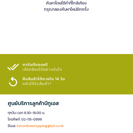
ค้นหาโดยใช้คำที่ใกล้เคียง
กรุณาลองค้นหาใหม่อีกครั้ง
การันตีของแท้
เลือกช้อปได้อย่างมั่นใจ​
คืนสินค้าได้ภายใน 14 วัน
หลังได้รับสินค้า*
ศูนย์บริการลูกค้าบีทูเอส
ทุกวัน เวลา 8.30-18.00 น.
โทรศัพท์: 02-115-0999
อีเมล:
b2sonlineshopping@b2s.co.th