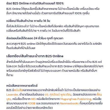
ช้อป B2S Online การันตีสินค้าของแท้ 100%
B2S Online ให้คุณเลือกซื้อสินค้าหลากหลาย ไม่ว่าจะเป็นหนังสือ เครื่องเขียน หรือ
อื่นๆ อีกมากมายได้อย่างมั่นใจ ด้วยการการันตีสินค้าของแท้ 100% ทุกชิ้น
เปลี่ยน/คืนสินค้าง่าย ภายใน 14 วัน
ซื้อไปแล้วไม่ตรงใจ? ไม่ว่าจะเป็นหนังสือที่เลือกผิด หรือสินค้ามีปัญหา คุณสามารถ
เปลี่ยนหรือคืนสินค้าได้ง่าย ๆ ภายใน 14 วันนับจากวันที่ได้รับสินค้า
ช้อปออนไลน์ได้ตลอด 24 ชั่วโมง ทุกที่ ทุกเวลา
สะดวกสุดๆ! B2S online เปิดให้คุณช้อปได้ตลอดวันตลอดคืน อยากได้อะไร แค่คลิก
ก็รอรับสินค้าที่บ้านได้เลย!
เลือกช้อปสินค้าแนะนำจาก B2S Online
สำหรับใครที่กำลังมองหา ร้านอุปกรณ์เครื่องเขียนใกล้ฉัน หรืออยากแวะร้าน B2S แต่
ไม่สะดวก วันนี้เราได้รวบรวมสินค้าแนะนำจาก B2S Online มาให้คุณเลือกสรรได้ง่ายๆ
พร้อมตอบโจทย์ทุกไลฟ์สไตล์ ไม่ว่าคุณจะมองหา ร้านขายหนังสือ หรือสินค้าอื่นๆ
ก็ตาม
หนังสือหลากหลายสไตล์
B2S มี
หนังสือ
หลากหลายแนวจากสำนักพิมพ์ชั้นนำ ไม่ว่าจะเป็นนิยายยอดนิยมอย่าง
Lavender
, ตำราเรียนเข้มข้นของ
ดร. ศุภวัฒน์ พุกเจริญ
, นิตยสารอัปเดตจาก
เพ็ญ
บุญ
, หนังสือเด็กจาก
MIS
หนังสือจิตวิทยาจาก
Mugunghwa Publishing
, หนังสือ
พัฒนาตนเองจาก
KOOB
และวรรณกรรมจาก
Nanmeebooks
ทั้งหมดนี้สามารถซื้อ
ออนไลน์ได้อย่างง่ายดายเพียงคลิกเดียว