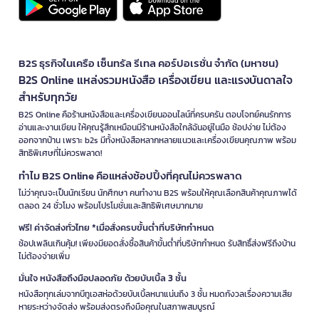
B2S ธุรกิจในเครือ เซ็นทรัล รีเทล คอร์ปอเรชั่น จำกัด (มหาชน)
B2S Online แหล่งรวมหนังสือ เครื่องเขียน และแรงบันดาลใจ
สำหรับทุกวัย
B2S Online คือร้านหนังสือและเครื่องเขียนออนไลน์ที่ครบครัน ตอบโจทย์คนรักการ
อ่านและงานเขียน ให้คุณรู้สึกเหมือนมีร้านหนังสือใกล้ฉันอยู่ในมือ ช้อปง่าย ไม่ต้อง
ออกจากบ้าน เพราะ b2s มีทั้งหนังสือหลากหลายแนวและเครื่องเขียนคุณภาพ พร้อม
สิทธิพิเศษที่ไม่ควรพลาด!
ทำไม B2S Online คือแหล่งช้อปปิ้งที่คุณไม่ควรพลาด
ไม่ว่าคุณจะเป็นนักเรียน นักศึกษา คนทำงาน B2S พร้อมให้คุณเลือกสินค้าคุณภาพได้
ตลอด 24 ชั่วโมง พร้อมโปรโมชั่นและสิทธิพิเศษมากมาย
ฟรี! ค่าจัดส่งทั่วไทย *เมื่อสั่งครบขั้นต่ำที่บริษัทกำหนด
ช้อปเพลินเกินคุ้ม! เพียงมียอดสั่งซื้อสินค้าขั้นต่ำที่บริษัทกำหนด รับสิทธิ์ส่งฟรีถึงบ้าน
ไม่ต้องจ่ายเพิ่ม
มั่นใจ หนังสือถึงมือปลอดภัย ด้วยบับเบิ้ล 3 ชั้น
หนังสือทุกเล่มจากบีทูเอสห่อด้วยบับเบิ้ลหนาแน่นถึง 3 ชั้น หมดกังวลเรื่องความเสีย
หายระหว่างจัดส่ง พร้อมส่งตรงถึงมือคุณในสภาพสมบูรณ์