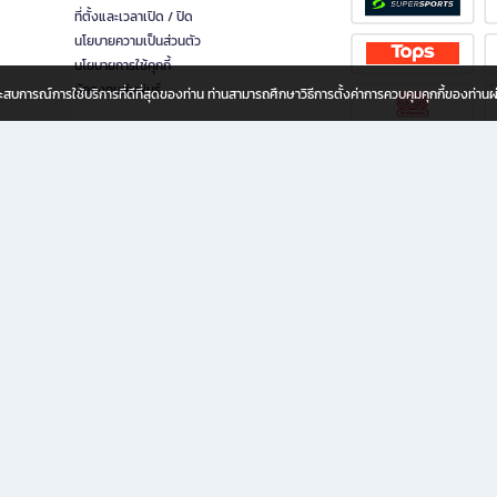
ที่ตั้งและเวลาเปิด / ปิด
นโยบายความเป็นส่วนตัว
นโยบายการใช้คุกกี้
นักลงทุนสัมพันธ์
อประสบการณ์การใช้บริการที่ดีที่สุดของท่าน ท่านสามารถศึกษาวิธีการตั้งค่าการควบคุมคุกกี้ของท่าน
ทุกวัย
ขียน ให้คุณรู้สึกเหมือนมีร้านหนังสือใกล้ฉันอยู่ในมือ ช้อปง่าย ไม่ต้องออกจากบ้าน เพราะ b2
 ชั่วโมง พร้อมโปรโมชั่นและสิทธิพิเศษมากมาย