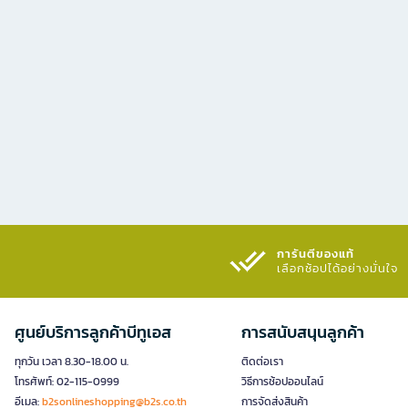
การันตีของแท้
เลือกช้อปได้อย่างมั่นใจ​
ศูนย์บริการลูกค้าบีทูเอส
การสนับสนุนลูกค้า
ทุกวัน เวลา 8.30-18.00 น.
ติดต่อเรา
โทรศัพท์: 02-115-0999
วิธีการช้อปออนไลน์
อีเมล:
b2sonlineshopping@b2s.co.th
การจัดส่งสินค้า