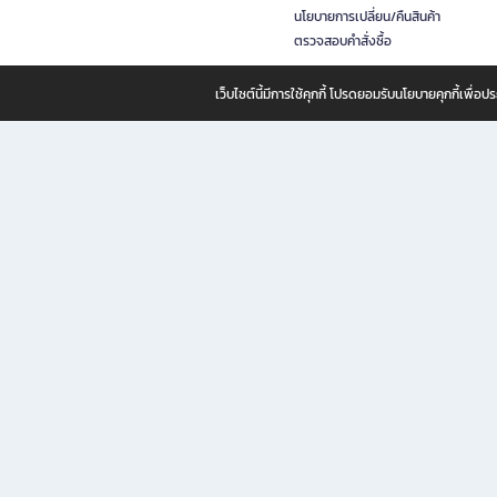
นโยบายการเปลี่ยน/คืนสินค้า
ตรวจสอบคำสั่งซื้อ
เว็บไซต์นี้มีการใช้คุกกี้ โปรดยอมรับนโยบายคุกกี้เพื่
B2S ธุรกิจในเครือ เซ็นทรัล รีเทล คอร์ปอเรชั่น จำกัด (มหาชน)
B2S Online แหล่งรวมหนังสือ เครื่องเขียน และแรงบันดาลใจสำหรับ
B2S Online คือร้านหนังสือและเครื่องเขียนออนไลน์ที่ครบครัน ตอบโจทย์คนรักการอ่านและงานเ
ทำไม B2S Online คือแหล่งช้อปปิ้งที่คุณไม่ควรพลาด
ไม่ว่าคุณจะเป็นนักเรียน นักศึกษา คนทำงาน B2S พร้อมให้คุณเลือกสินค้าคุณภาพได้ตลอด 24