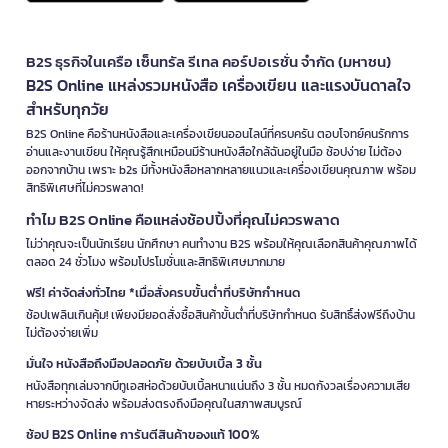
B2S ธุรกิจในเครือ เซ็นทรัล รีเทล คอร์ปอเรชั่น จำกัด (มหาชน)
B2S Online แหล่งรวมหนังสือ เครื่องเขียน และแรงบันดาลใจ
สำหรับทุกวัย
B2S Online คือร้านหนังสือและเครื่องเขียนออนไลน์ที่ครบครัน ตอบโจทย์คนรักการ
อ่านและงานเขียน ให้คุณรู้สึกเหมือนมีร้านหนังสือใกล้ฉันอยู่ในมือ ช้อปง่าย ไม่ต้อง
ออกจากบ้าน เพราะ b2s มีทั้งหนังสือหลากหลายแนวและเครื่องเขียนคุณภาพ พร้อม
สิทธิพิเศษที่ไม่ควรพลาด!
ทำไม B2S Online คือแหล่งช้อปปิ้งที่คุณไม่ควรพลาด
ไม่ว่าคุณจะเป็นนักเรียน นักศึกษา คนทำงาน B2S พร้อมให้คุณเลือกสินค้าคุณภาพได้
ตลอด 24 ชั่วโมง พร้อมโปรโมชั่นและสิทธิพิเศษมากมาย
ฟรี! ค่าจัดส่งทั่วไทย *เมื่อสั่งครบขั้นต่ำที่บริษัทกำหนด
ช้อปเพลินเกินคุ้ม! เพียงมียอดสั่งซื้อสินค้าขั้นต่ำที่บริษัทกำหนด รับสิทธิ์ส่งฟรีถึงบ้าน
ไม่ต้องจ่ายเพิ่ม
มั่นใจ หนังสือถึงมือปลอดภัย ด้วยบับเบิ้ล 3 ชั้น
หนังสือทุกเล่มจากบีทูเอสห่อด้วยบับเบิ้ลหนาแน่นถึง 3 ชั้น หมดกังวลเรื่องความเสีย
หายระหว่างจัดส่ง พร้อมส่งตรงถึงมือคุณในสภาพสมบูรณ์
ช้อป B2S Online การันตีสินค้าของแท้ 100%