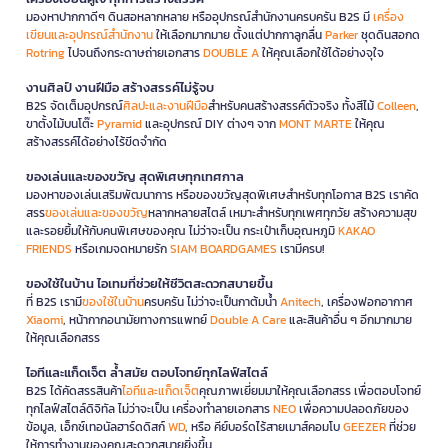
มองหาปากกาดีๆ ดินสอหลากหลาย หรืออุปกรณ์สำนักงานครบครัน B2S มี
เครื่อง
เขียนและอุปกรณ์สำนักงาน
ให้เลือกมากมาย ตั้งแต่ปากกาลูกลื่น
Parker
ชุดดินสอกด
Rotring
ไปจนถึงกระดาษถ่ายเอกสาร
DOUBLE A
ให้คุณเลือกใช้ได้อย่างจุใจ
งานศิลป์ งานฝีมือ สร้างสรรค์ไม่รู้จบ
B2S จัดเต็มอุปกรณ์
ศิลปะและงานฝีมือ
สำหรับคนสร้างสรรค์ตัวจริง ทั้งสีไม้
Colleen
,
ขาตั้งไม้บนโต๊ะ
Pyramid
และอุปกรณ์ DIY ต่างๆ จาก
MONT MARTE
ให้คุณ
สร้างสรรค์ได้อย่างไร้ขีดจำกัด
ของเล่นและของขวัญ สุดพิเศษทุกเทศกาล
มองหาของเล่นเสริมพัฒนาการ หรือของขวัญสุดพิเศษสำหรับทุกโอกาส B2S เราคัด
สรร
ของเล่นและของขวัญ
หลากหลายสไตล์ เหมาะสำหรับทุกเพศทุกวัย สร้างความสุข
และรอยยิ้มให้กับคนพิเศษของคุณ ไม่ว่าจะเป็น กระเป๋าเก็บอุณหภูมิ
KAKAO
FRIENDS
หรือเกมจดหมายรัก
SIAM BOARDGAMES
เรามีครบ!
ของใช้ในบ้าน ไอเทมที่ช่วยให้ชีวิตสะดวกสบายขึ้น
ที่ B2S เรามี
ของใช้ในบ้าน
ครบครัน ไม่ว่าจะเป็นกาต้มน้ำ
Anitech
, เครื่องฟอกอากาศ
Xiaomi
, หน้ากากอนามัยทางการแพทย์
Double A Care
และสินค้าอื่น ๆ อีกมากมาย
ให้คุณเลือกสรร
ไอทีและแก็ดเจ็ต ล้ำสมัย ตอบโจทย์ทุกไลฟ์สไตล์
B2S ได้คัดสรรสินค้า
ไอทีและแก็ดเจ็ต
คุณภาพเยี่ยมมาให้คุณเลือกสรร เพื่อตอบโจทย์
ทุกไลฟ์สไตล์ดิจิทัล ไม่ว่าจะเป็น เครื่องทำลายเอกสาร
NEO
เพื่อความปลอดภัยของ
ข้อมูล, เอ็กซ์เทอนัลฮาร์ดดิสก์
WD
, หรือ คีย์บอร์ดไร้สายเมาส์คอมโบ
GEEZER
ที่ช่วย
ให้การทำงานของคุณสะดวกสบายยิ่งขึ้น