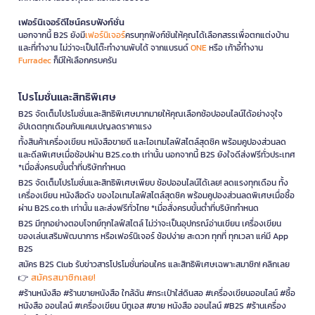
เฟอร์นิเจอร์ดีไซน์ครบฟังก์ชั่น
นอกจากนี้ B2S ยังมี
เฟอร์นิเจอร์
ครบทุกฟังก์ชันให้คุณได้เลือกสรรเพื่อตกแต่งบ้าน
และที่ทำงาน ไม่ว่าจะเป็นโต๊ะทำงานพับได้ จากแบรนด์
ONE
หรือ เก้าอี้ทำงาน
Furradec
ก็มีให้เลือกครบครัน
โปรโมชั่นและสิทธิพิเศษ
B2S จัดเต็มโปรโมชั่นและสิทธิพิเศษมากมายให้คุณเลือกช้อปออนไลน์ได้อย่างจุใจ
อัปเดตทุกเดือนกับแคมเปญลดราคาแรง
ทั้งสินค้าเครื่องเขียน หนังสือขายดี และไอเทมไลฟ์สไตล์สุดชิค พร้อมคูปองส่วนลด
และดีลพิเศษเมื่อช้อปผ่าน B2S.co.th เท่านั้น นอกจากนี้ B2S ยังใจดีส่งฟรีทั่วประเทศ
*เมื่อสั่งครบขั้นต่ำที่บริษัทกำหนด
B2S จัดเต็มโปรโมชั่นและสิทธิพิเศษเพียบ ช้อปออนไลน์ได้เลย! ลดแรงทุกเดือน ทั้ง
เครื่องเขียน หนังสือดัง ของไอเทมไลฟ์สไตล์สุดชิค พร้อมคูปองส่วนลดพิเศษเมื่อซื้อ
ผ่าน B2S.co.th เท่านั้น และส่งฟรีทั่วไทย *เมื่อสั่งครบขั้นต่ำที่บริษัทกำหนด
B2S มีทุกอย่างตอบโจทย์ทุกไลฟ์สไตล์ ไม่ว่าจะเป็นอุปกรณ์อ่านเขียน เครื่องเขียน
ของเล่นเสริมพัฒนาการ หรือเฟอร์นิเจอร์ ช้อปง่าย สะดวก ทุกที่ ทุกเวลา แค่มี App
B2S
สมัคร B2S Club รับข่าวสารโปรโมชั่นก่อนใคร และสิทธิพิเศษเฉพาะสมาชิก! คลิกเลย
สมัครสมาชิกเลย!
👉
#ร้านหนังสือ #ร้านขายหนังสือ ใกล้ฉัน #กระเป๋าใส่ดินสอ #เครื่องเขียนออนไลน์ #ซื้อ
หนังสือ ออนไลน์ #เครื่องเขียน บีทูเอส #ขาย หนังสือ ออนไลน์ #B2S #ร้านเครื่อง