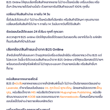
B2S Online ให้คุณเลือกซื้อสินค้าหลากหลาย ไม่ว่าจะเป็นหนังสือ เครื่องเขียน หรือ
อื่นๆ อีกมากมายได้อย่างมั่นใจ ด้วยการการันตีสินค้าของแท้ 100% ทุกชิ้น
เปลี่ยน/คืนสินค้าง่าย ภายใน 14 วัน
ซื้อไปแล้วไม่ตรงใจ? ไม่ว่าจะเป็นหนังสือที่เลือกผิด หรือสินค้ามีปัญหา คุณสามารถ
เปลี่ยนหรือคืนสินค้าได้ง่าย ๆ ภายใน 14 วันนับจากวันที่ได้รับสินค้า
ช้อปออนไลน์ได้ตลอด 24 ชั่วโมง ทุกที่ ทุกเวลา
สะดวกสุดๆ! B2S online เปิดให้คุณช้อปได้ตลอดวันตลอดคืน อยากได้อะไร แค่คลิก
ก็รอรับสินค้าที่บ้านได้เลย!
เลือกช้อปสินค้าแนะนำจาก B2S Online
สำหรับใครที่กำลังมองหา ร้านอุปกรณ์เครื่องเขียนใกล้ฉัน หรืออยากแวะร้าน B2S แต่
ไม่สะดวก วันนี้เราได้รวบรวมสินค้าแนะนำจาก B2S Online มาให้คุณเลือกสรรได้ง่ายๆ
พร้อมตอบโจทย์ทุกไลฟ์สไตล์ ไม่ว่าคุณจะมองหา ร้านขายหนังสือ หรือสินค้าอื่นๆ
ก็ตาม
หนังสือหลากหลายสไตล์
B2S มี
หนังสือ
หลากหลายแนวจากสำนักพิมพ์ชั้นนำ ไม่ว่าจะเป็นนิยายยอดนิยมอย่าง
Lavender
, ตำราเรียนเข้มข้นของ
ดร. ศุภวัฒน์ พุกเจริญ
, นิตยสารอัปเดตจาก
เพ็ญ
บุญ
, หนังสือเด็กจาก
MIS
หนังสือจิตวิทยาจาก
Mugunghwa Publishing
, หนังสือ
พัฒนาตนเองจาก
KOOB
และวรรณกรรมจาก
Nanmeebooks
ทั้งหมดนี้สามารถซื้อ
ออนไลน์ได้อย่างง่ายดายเพียงคลิกเดียว
เครื่องเขียนคู่ใจ ทุกการสร้างสรรค์