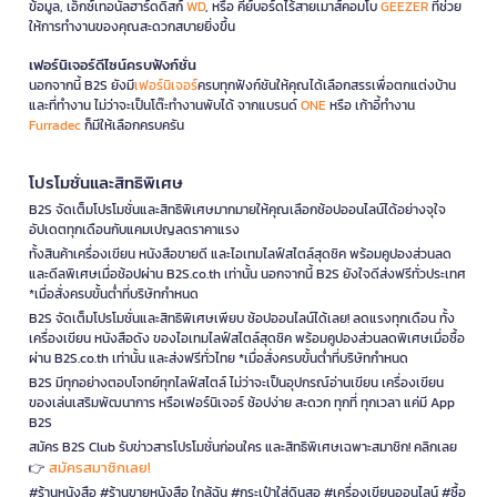
ข้อมูล, เอ็กซ์เทอนัลฮาร์ดดิสก์
WD
, หรือ คีย์บอร์ดไร้สายเมาส์คอมโบ
GEEZER
ที่ช่วย
ให้การทำงานของคุณสะดวกสบายยิ่งขึ้น
เฟอร์นิเจอร์ดีไซน์ครบฟังก์ชั่น
นอกจากนี้ B2S ยังมี
เฟอร์นิเจอร์
ครบทุกฟังก์ชันให้คุณได้เลือกสรรเพื่อตกแต่งบ้าน
และที่ทำงาน ไม่ว่าจะเป็นโต๊ะทำงานพับได้ จากแบรนด์
ONE
หรือ เก้าอี้ทำงาน
Furradec
ก็มีให้เลือกครบครัน
โปรโมชั่นและสิทธิพิเศษ
B2S จัดเต็มโปรโมชั่นและสิทธิพิเศษมากมายให้คุณเลือกช้อปออนไลน์ได้อย่างจุใจ
อัปเดตทุกเดือนกับแคมเปญลดราคาแรง
ทั้งสินค้าเครื่องเขียน หนังสือขายดี และไอเทมไลฟ์สไตล์สุดชิค พร้อมคูปองส่วนลด
และดีลพิเศษเมื่อช้อปผ่าน B2S.co.th เท่านั้น นอกจากนี้ B2S ยังใจดีส่งฟรีทั่วประเทศ
*เมื่อสั่งครบขั้นต่ำที่บริษัทกำหนด
B2S จัดเต็มโปรโมชั่นและสิทธิพิเศษเพียบ ช้อปออนไลน์ได้เลย! ลดแรงทุกเดือน ทั้ง
เครื่องเขียน หนังสือดัง ของไอเทมไลฟ์สไตล์สุดชิค พร้อมคูปองส่วนลดพิเศษเมื่อซื้อ
ผ่าน B2S.co.th เท่านั้น และส่งฟรีทั่วไทย *เมื่อสั่งครบขั้นต่ำที่บริษัทกำหนด
B2S มีทุกอย่างตอบโจทย์ทุกไลฟ์สไตล์ ไม่ว่าจะเป็นอุปกรณ์อ่านเขียน เครื่องเขียน
ของเล่นเสริมพัฒนาการ หรือเฟอร์นิเจอร์ ช้อปง่าย สะดวก ทุกที่ ทุกเวลา แค่มี App
B2S
สมัคร B2S Club รับข่าวสารโปรโมชั่นก่อนใคร และสิทธิพิเศษเฉพาะสมาชิก! คลิกเลย
สมัครสมาชิกเลย!
👉
#ร้านหนังสือ #ร้านขายหนังสือ ใกล้ฉัน #กระเป๋าใส่ดินสอ #เครื่องเขียนออนไลน์ #ซื้อ