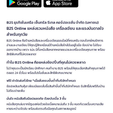
B2S ธุรกิจในเครือ เซ็นทรัล รีเทล คอร์ปอเรชั่น จำกัด (มหาชน)
B2S Online แหล่งรวมหนังสือ เครื่องเขียน และแรงบันดาลใจ
สำหรับทุกวัย
B2S Online คือร้านหนังสือและเครื่องเขียนออนไลน์ที่ครบครัน ตอบโจทย์คนรักการ
อ่านและงานเขียน ให้คุณรู้สึกเหมือนมีร้านหนังสือใกล้ฉันอยู่ในมือ ช้อปง่าย ไม่ต้อง
ออกจากบ้าน เพราะ b2s มีทั้งหนังสือหลากหลายแนวและเครื่องเขียนคุณภาพ พร้อม
สิทธิพิเศษที่ไม่ควรพลาด!
ทำไม B2S Online คือแหล่งช้อปปิ้งที่คุณไม่ควรพลาด
ไม่ว่าคุณจะเป็นนักเรียน นักศึกษา คนทำงาน B2S พร้อมให้คุณเลือกสินค้าคุณภาพได้
ตลอด 24 ชั่วโมง พร้อมโปรโมชั่นและสิทธิพิเศษมากมาย
ฟรี! ค่าจัดส่งทั่วไทย *เมื่อสั่งครบขั้นต่ำที่บริษัทกำหนด
ช้อปเพลินเกินคุ้ม! เพียงมียอดสั่งซื้อสินค้าขั้นต่ำที่บริษัทกำหนด รับสิทธิ์ส่งฟรีถึงบ้าน
ไม่ต้องจ่ายเพิ่ม
มั่นใจ หนังสือถึงมือปลอดภัย ด้วยบับเบิ้ล 3 ชั้น
หนังสือทุกเล่มจากบีทูเอสห่อด้วยบับเบิ้ลหนาแน่นถึง 3 ชั้น หมดกังวลเรื่องความเสีย
หายระหว่างจัดส่ง พร้อมส่งตรงถึงมือคุณในสภาพสมบูรณ์