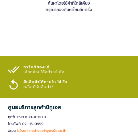
ค้นหาโดยใช้คำที่ใกล้เคียง
กรุณาลองค้นหาใหม่อีกครั้ง
การันตีของแท้
เลือกช้อปได้อย่างมั่นใจ​
คืนสินค้าได้ภายใน 14 วัน
หลังได้รับสินค้า*
ศูนย์บริการลูกค้าบีทูเอส
ทุกวัน เวลา 8.30-18.00 น.
โทรศัพท์: 02-115-0999
อีเมล:
b2sonlineshopping@b2s.co.th