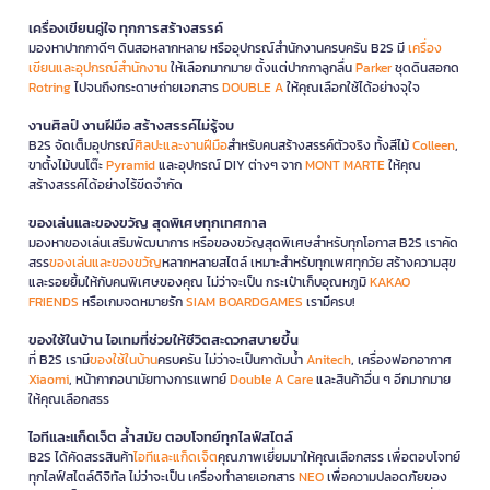
เครื่องเขียนคู่ใจ ทุกการสร้างสรรค์
มองหาปากกาดีๆ ดินสอหลากหลาย หรืออุปกรณ์สำนักงานครบครัน B2S มี
เครื่อง
เขียนและอุปกรณ์สำนักงาน
ให้เลือกมากมาย ตั้งแต่ปากกาลูกลื่น
Parker
ชุดดินสอกด
Rotring
ไปจนถึงกระดาษถ่ายเอกสาร
DOUBLE A
ให้คุณเลือกใช้ได้อย่างจุใจ
งานศิลป์ งานฝีมือ สร้างสรรค์ไม่รู้จบ
B2S จัดเต็มอุปกรณ์
ศิลปะและงานฝีมือ
สำหรับคนสร้างสรรค์ตัวจริง ทั้งสีไม้
Colleen
,
ขาตั้งไม้บนโต๊ะ
Pyramid
และอุปกรณ์ DIY ต่างๆ จาก
MONT MARTE
ให้คุณ
สร้างสรรค์ได้อย่างไร้ขีดจำกัด
ของเล่นและของขวัญ สุดพิเศษทุกเทศกาล
มองหาของเล่นเสริมพัฒนาการ หรือของขวัญสุดพิเศษสำหรับทุกโอกาส B2S เราคัด
สรร
ของเล่นและของขวัญ
หลากหลายสไตล์ เหมาะสำหรับทุกเพศทุกวัย สร้างความสุข
และรอยยิ้มให้กับคนพิเศษของคุณ ไม่ว่าจะเป็น กระเป๋าเก็บอุณหภูมิ
KAKAO
FRIENDS
หรือเกมจดหมายรัก
SIAM BOARDGAMES
เรามีครบ!
ของใช้ในบ้าน ไอเทมที่ช่วยให้ชีวิตสะดวกสบายขึ้น
ที่ B2S เรามี
ของใช้ในบ้าน
ครบครัน ไม่ว่าจะเป็นกาต้มน้ำ
Anitech
, เครื่องฟอกอากาศ
Xiaomi
, หน้ากากอนามัยทางการแพทย์
Double A Care
และสินค้าอื่น ๆ อีกมากมาย
ให้คุณเลือกสรร
ไอทีและแก็ดเจ็ต ล้ำสมัย ตอบโจทย์ทุกไลฟ์สไตล์
B2S ได้คัดสรรสินค้า
ไอทีและแก็ดเจ็ต
คุณภาพเยี่ยมมาให้คุณเลือกสรร เพื่อตอบโจทย์
ทุกไลฟ์สไตล์ดิจิทัล ไม่ว่าจะเป็น เครื่องทำลายเอกสาร
NEO
เพื่อความปลอดภัยของ