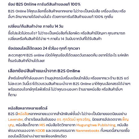
ช้อป B2S Online การันตีสินค้าของแท้ 100%
B2S Online ให้คุณเลือกซื้อสินค้าหลากหลาย ไม่ว่าจะเป็นหนังสือ เครื่องเขียน หรือ
อื่นๆ อีกมากมายได้อย่างมั่นใจ ด้วยการการันตีสินค้าของแท้ 100% ทุกชิ้น
เปลี่ยน/คืนสินค้าง่าย ภายใน 14 วัน
ซื้อไปแล้วไม่ตรงใจ? ไม่ว่าจะเป็นหนังสือที่เลือกผิด หรือสินค้ามีปัญหา คุณสามารถ
เปลี่ยนหรือคืนสินค้าได้ง่าย ๆ ภายใน 14 วันนับจากวันที่ได้รับสินค้า
ช้อปออนไลน์ได้ตลอด 24 ชั่วโมง ทุกที่ ทุกเวลา
สะดวกสุดๆ! B2S online เปิดให้คุณช้อปได้ตลอดวันตลอดคืน อยากได้อะไร แค่คลิก
ก็รอรับสินค้าที่บ้านได้เลย!
เลือกช้อปสินค้าแนะนำจาก B2S Online
สำหรับใครที่กำลังมองหา ร้านอุปกรณ์เครื่องเขียนใกล้ฉัน หรืออยากแวะร้าน B2S แต่
ไม่สะดวก วันนี้เราได้รวบรวมสินค้าแนะนำจาก B2S Online มาให้คุณเลือกสรรได้ง่ายๆ
พร้อมตอบโจทย์ทุกไลฟ์สไตล์ ไม่ว่าคุณจะมองหา ร้านขายหนังสือ หรือสินค้าอื่นๆ
ก็ตาม
หนังสือหลากหลายสไตล์
B2S มี
หนังสือ
หลากหลายแนวจากสำนักพิมพ์ชั้นนำ ไม่ว่าจะเป็นนิยายยอดนิยมอย่าง
Lavender
, ตำราเรียนเข้มข้นของ
ดร. ศุภวัฒน์ พุกเจริญ
, นิตยสารอัปเดตจาก
เพ็ญ
บุญ
, หนังสือเด็กจาก
MIS
หนังสือจิตวิทยาจาก
Mugunghwa Publishing
, หนังสือ
พัฒนาตนเองจาก
KOOB
และวรรณกรรมจาก
Nanmeebooks
ทั้งหมดนี้สามารถซื้อ
ออนไลน์ได้อย่างง่ายดายเพียงคลิกเดียว