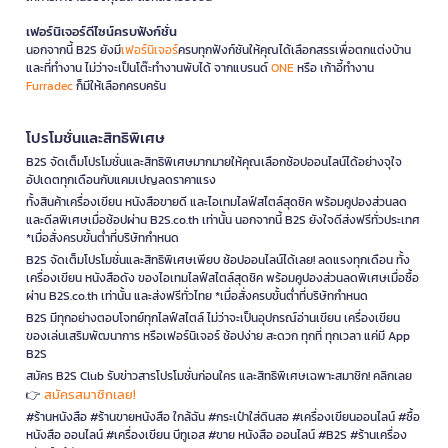
เฟอร์นิเจอร์ดีไซน์ครบฟังก์ชั่น
นอกจากนี้ B2S ยังมี
เฟอร์นิเจอร์
ครบทุกฟังก์ชันให้คุณได้เลือกสรรเพื่อตกแต่งบ้าน
และที่ทำงาน ไม่ว่าจะเป็นโต๊ะทำงานพับได้ จากแบรนด์
ONE
หรือ เก้าอี้ทำงาน
Furradec
ก็มีให้เลือกครบครัน
โปรโมชั่นและสิทธิพิเศษ
B2S จัดเต็มโปรโมชั่นและสิทธิพิเศษมากมายให้คุณเลือกช้อปออนไลน์ได้อย่างจุใจ
อัปเดตทุกเดือนกับแคมเปญลดราคาแรง
ทั้งสินค้าเครื่องเขียน หนังสือขายดี และไอเทมไลฟ์สไตล์สุดชิค พร้อมคูปองส่วนลด
และดีลพิเศษเมื่อช้อปผ่าน B2S.co.th เท่านั้น นอกจากนี้ B2S ยังใจดีส่งฟรีทั่วประเทศ
*เมื่อสั่งครบขั้นต่ำที่บริษัทกำหนด
B2S จัดเต็มโปรโมชั่นและสิทธิพิเศษเพียบ ช้อปออนไลน์ได้เลย! ลดแรงทุกเดือน ทั้ง
เครื่องเขียน หนังสือดัง ของไอเทมไลฟ์สไตล์สุดชิค พร้อมคูปองส่วนลดพิเศษเมื่อซื้อ
ผ่าน B2S.co.th เท่านั้น และส่งฟรีทั่วไทย *เมื่อสั่งครบขั้นต่ำที่บริษัทกำหนด
B2S มีทุกอย่างตอบโจทย์ทุกไลฟ์สไตล์ ไม่ว่าจะเป็นอุปกรณ์อ่านเขียน เครื่องเขียน
ของเล่นเสริมพัฒนาการ หรือเฟอร์นิเจอร์ ช้อปง่าย สะดวก ทุกที่ ทุกเวลา แค่มี App
B2S
สมัคร B2S Club รับข่าวสารโปรโมชั่นก่อนใคร และสิทธิพิเศษเฉพาะสมาชิก! คลิกเลย
สมัครสมาชิกเลย!
👉
#ร้านหนังสือ #ร้านขายหนังสือ ใกล้ฉัน #กระเป๋าใส่ดินสอ #เครื่องเขียนออนไลน์ #ซื้อ
หนังสือ ออนไลน์ #เครื่องเขียน บีทูเอส #ขาย หนังสือ ออนไลน์ #B2S #ร้านเครื่อง