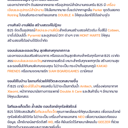
มองหาปากกาดีๆ ดินสอหลากหลาย หรืออุปกรณ์สำนักงานครบครัน B2S มี
เครื่อง
เขียนและอุปกรณ์สำนักงาน
ให้เลือกมากมาย ตั้งแต่ปากกาลูกลื่น
Parker
ชุดดินสอกด
Rotring
ไปจนถึงกระดาษถ่ายเอกสาร
DOUBLE A
ให้คุณเลือกใช้ได้อย่างจุใจ
งานศิลป์ งานฝีมือ สร้างสรรค์ไม่รู้จบ
B2S จัดเต็มอุปกรณ์
ศิลปะและงานฝีมือ
สำหรับคนสร้างสรรค์ตัวจริง ทั้งสีไม้
Colleen
,
ขาตั้งไม้บนโต๊ะ
Pyramid
และอุปกรณ์ DIY ต่างๆ จาก
MONT MARTE
ให้คุณ
สร้างสรรค์ได้อย่างไร้ขีดจำกัด
ของเล่นและของขวัญ สุดพิเศษทุกเทศกาล
มองหาของเล่นเสริมพัฒนาการ หรือของขวัญสุดพิเศษสำหรับทุกโอกาส B2S เราคัด
สรร
ของเล่นและของขวัญ
หลากหลายสไตล์ เหมาะสำหรับทุกเพศทุกวัย สร้างความสุข
และรอยยิ้มให้กับคนพิเศษของคุณ ไม่ว่าจะเป็น กระเป๋าเก็บอุณหภูมิ
KAKAO
FRIENDS
หรือเกมจดหมายรัก
SIAM BOARDGAMES
เรามีครบ!
ของใช้ในบ้าน ไอเทมที่ช่วยให้ชีวิตสะดวกสบายขึ้น
ที่ B2S เรามี
ของใช้ในบ้าน
ครบครัน ไม่ว่าจะเป็นกาต้มน้ำ
Anitech
, เครื่องฟอกอากาศ
Xiaomi
, หน้ากากอนามัยทางการแพทย์
Double A Care
และสินค้าอื่น ๆ อีกมากมาย
ให้คุณเลือกสรร
ไอทีและแก็ดเจ็ต ล้ำสมัย ตอบโจทย์ทุกไลฟ์สไตล์
B2S ได้คัดสรรสินค้า
ไอทีและแก็ดเจ็ต
คุณภาพเยี่ยมมาให้คุณเลือกสรร เพื่อตอบโจทย์
ทุกไลฟ์สไตล์ดิจิทัล ไม่ว่าจะเป็น เครื่องทำลายเอกสาร
NEO
เพื่อความปลอดภัยของ
ข้อมูล, เอ็กซ์เทอนัลฮาร์ดดิสก์
WD
, หรือ คีย์บอร์ดไร้สายเมาส์คอมโบ
GEEZER
ที่ช่วย
ให้การทำงานของคุณสะดวกสบายยิ่งขึ้น