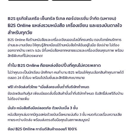
B2S ธุรกิจในเครือ เซ็นทรัล รีเทล คอร์ปอเรชั่น จำกัด (มหาชน)
B2S Online แหล่งรวมหนังสือ เครื่องเขียน และแรงบันดาลใจ
สำหรับทุกวัย
B2S Online คือร้านหนังสือและเครื่องเขียนออนไลน์ที่ครบครัน ตอบโจทย์คนรักการ
อ่านและงานเขียน ให้คุณรู้สึกเหมือนมีร้านหนังสือใกล้ฉันอยู่ในมือ ช้อปง่าย ไม่ต้อง
ออกจากบ้าน เพราะ b2s มีทั้งหนังสือหลากหลายแนวและเครื่องเขียนคุณภาพ พร้อม
สิทธิพิเศษที่ไม่ควรพลาด!
ทำไม B2S Online คือแหล่งช้อปปิ้งที่คุณไม่ควรพลาด
ไม่ว่าคุณจะเป็นนักเรียน นักศึกษา คนทำงาน B2S พร้อมให้คุณเลือกสินค้าคุณภาพได้
ตลอด 24 ชั่วโมง พร้อมโปรโมชั่นและสิทธิพิเศษมากมาย
ฟรี! ค่าจัดส่งทั่วไทย *เมื่อสั่งครบขั้นต่ำที่บริษัทกำหนด
ช้อปเพลินเกินคุ้ม! เพียงมียอดสั่งซื้อสินค้าขั้นต่ำที่บริษัทกำหนด รับสิทธิ์ส่งฟรีถึงบ้าน
ไม่ต้องจ่ายเพิ่ม
มั่นใจ หนังสือถึงมือปลอดภัย ด้วยบับเบิ้ล 3 ชั้น
หนังสือทุกเล่มจากบีทูเอสห่อด้วยบับเบิ้ลหนาแน่นถึง 3 ชั้น หมดกังวลเรื่องความเสีย
หายระหว่างจัดส่ง พร้อมส่งตรงถึงมือคุณในสภาพสมบูรณ์
ช้อป B2S Online การันตีสินค้าของแท้ 100%