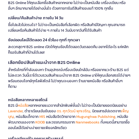
B2S Online ให้คุณเลือกซื้อสินค้าหลากหลาย ไม่ว่าจะเป็นหนังสือ เครื่องเขียน หรือ
อื่นๆ อีกมากมายได้อย่างมั่นใจ ด้วยการการันตีสินค้าของแท้ 100% ทุกชิ้น
เปลี่ยน/คืนสินค้าง่าย ภายใน 14 วัน
ซื้อไปแล้วไม่ตรงใจ? ไม่ว่าจะเป็นหนังสือที่เลือกผิด หรือสินค้ามีปัญหา คุณสามารถ
เปลี่ยนหรือคืนสินค้าได้ง่าย ๆ ภายใน 14 วันนับจากวันที่ได้รับสินค้า
ช้อปออนไลน์ได้ตลอด 24 ชั่วโมง ทุกที่ ทุกเวลา
สะดวกสุดๆ! B2S online เปิดให้คุณช้อปได้ตลอดวันตลอดคืน อยากได้อะไร แค่คลิก
ก็รอรับสินค้าที่บ้านได้เลย!
เลือกช้อปสินค้าแนะนำจาก B2S Online
สำหรับใครที่กำลังมองหา ร้านอุปกรณ์เครื่องเขียนใกล้ฉัน หรืออยากแวะร้าน B2S แต่
ไม่สะดวก วันนี้เราได้รวบรวมสินค้าแนะนำจาก B2S Online มาให้คุณเลือกสรรได้ง่ายๆ
พร้อมตอบโจทย์ทุกไลฟ์สไตล์ ไม่ว่าคุณจะมองหา ร้านขายหนังสือ หรือสินค้าอื่นๆ
ก็ตาม
หนังสือหลากหลายสไตล์
B2S มี
หนังสือ
หลากหลายแนวจากสำนักพิมพ์ชั้นนำ ไม่ว่าจะเป็นนิยายยอดนิยมอย่าง
Lavender
, ตำราเรียนเข้มข้นของ
ดร. ศุภวัฒน์ พุกเจริญ
, นิตยสารอัปเดตจาก
เพ็ญ
บุญ
, หนังสือเด็กจาก
MIS
หนังสือจิตวิทยาจาก
Mugunghwa Publishing
, หนังสือ
พัฒนาตนเองจาก
KOOB
และวรรณกรรมจาก
Nanmeebooks
ทั้งหมดนี้สามารถซื้อ
ออนไลน์ได้อย่างง่ายดายเพียงคลิกเดียว
เครื่องเขียนคู่ใจ ทุกการสร้างสรรค์