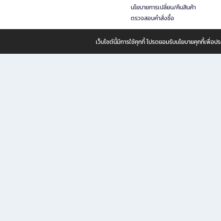
นโยบายการเปลี่ยน/คืนสินค้า
ตรวจสอบคำสั่งซื้อ
เว็บไซต์นี้มีการใช้คุกกี้ โปรดยอมรับนโยบายคุกกี้เพื่
B2S ธุรกิจในเครือ เซ็นทรัล รีเทล คอร์ปอเรชั่น จำกัด (มหาชน)
B2S Online แหล่งรวมหนังสือ เครื่องเขียน และแรงบันดาลใจสำหรับ
B2S Online คือร้านหนังสือและเครื่องเขียนออนไลน์ที่ครบครัน ตอบโจทย์คนรักการอ่านและงานเ
ทำไม B2S Online คือแหล่งช้อปปิ้งที่คุณไม่ควรพลาด
ไม่ว่าคุณจะเป็นนักเรียน นักศึกษา คนทำงาน B2S พร้อมให้คุณเลือกสินค้าคุณภาพได้ตลอด 24