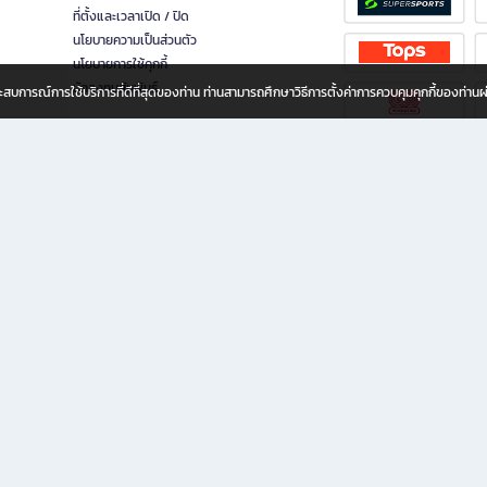
ที่ตั้งและเวลาเปิด / ปิด
นโยบายความเป็นส่วนตัว
นโยบายการใช้คุกกี้
นักลงทุนสัมพันธ์
อประสบการณ์การใช้บริการที่ดีที่สุดของท่าน ท่านสามารถศึกษาวิธีการตั้งค่าการควบคุมคุกกี้ของท่าน
ทุกวัย
ขียน ให้คุณรู้สึกเหมือนมีร้านหนังสือใกล้ฉันอยู่ในมือ ช้อปง่าย ไม่ต้องออกจากบ้าน เพราะ b2
 ชั่วโมง พร้อมโปรโมชั่นและสิทธิพิเศษมากมาย