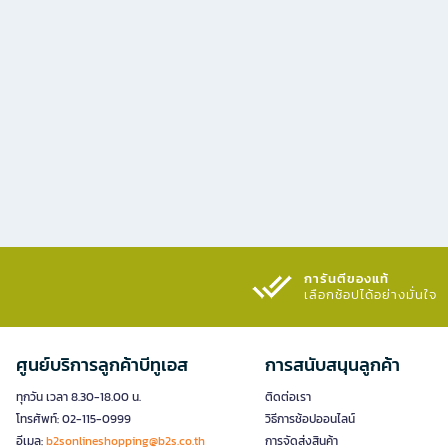
การันตีของแท้
เลือกช้อปได้อย่างมั่นใจ​
ศูนย์บริการลูกค้าบีทูเอส
การสนับสนุนลูกค้า
ทุกวัน เวลา 8.30-18.00 น.
ติดต่อเรา
โทรศัพท์: 02-115-0999
วิธีการช้อปออนไลน์
อีเมล:
b2sonlineshopping@b2s.co.th
การจัดส่งสินค้า