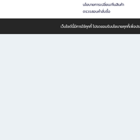
นโยบายการเปลี่ยน/คืนสินค้า
ตรวจสอบคำสั่งซื้อ
เว็บไซต์นี้มีการใช้คุกกี้ โปรดยอมรับนโยบายคุกกี้เพื่
B2S ธุรกิจในเครือ เซ็นทรัล รีเทล คอร์ปอเรชั่น จำกัด (มหาชน)
B2S Online แหล่งรวมหนังสือ เครื่องเขียน และแรงบันดาลใจสำหรับ
B2S Online คือร้านหนังสือและเครื่องเขียนออนไลน์ที่ครบครัน ตอบโจทย์คนรักการอ่านและงานเ
ทำไม B2S Online คือแหล่งช้อปปิ้งที่คุณไม่ควรพลาด
ไม่ว่าคุณจะเป็นนักเรียน นักศึกษา คนทำงาน B2S พร้อมให้คุณเลือกสินค้าคุณภาพได้ตลอด 24