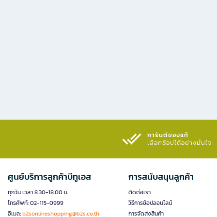
การันตีของแท้
เลือกช้อปได้อย่างมั่นใจ​
ศูนย์บริการลูกค้าบีทูเอส
การสนับสนุนลูกค้า
ทุกวัน เวลา 8.30-18.00 น.
ติดต่อเรา
โทรศัพท์: 02-115-0999
วิธีการช้อปออนไลน์
อีเมล:
b2sonlineshopping@b2s.co.th
การจัดส่งสินค้า