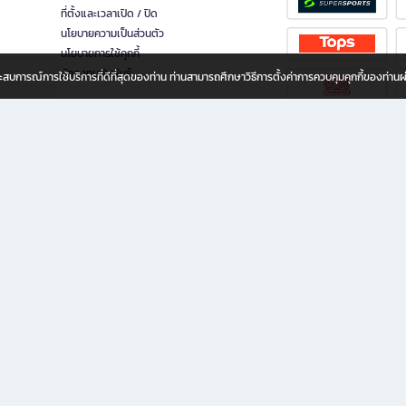
ที่ตั้งและเวลาเปิด / ปิด
นโยบายความเป็นส่วนตัว
นโยบายการใช้คุกกี้
นักลงทุนสัมพันธ์
อประสบการณ์การใช้บริการที่ดีที่สุดของท่าน ท่านสามารถศึกษาวิธีการตั้งค่าการควบคุมคุกกี้ของท่าน
ทุกวัย
ขียน ให้คุณรู้สึกเหมือนมีร้านหนังสือใกล้ฉันอยู่ในมือ ช้อปง่าย ไม่ต้องออกจากบ้าน เพราะ b2
 ชั่วโมง พร้อมโปรโมชั่นและสิทธิพิเศษมากมาย