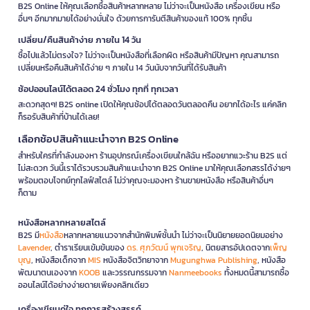
B2S Online ให้คุณเลือกซื้อสินค้าหลากหลาย ไม่ว่าจะเป็นหนังสือ เครื่องเขียน หรือ
อื่นๆ อีกมากมายได้อย่างมั่นใจ ด้วยการการันตีสินค้าของแท้ 100% ทุกชิ้น
เปลี่ยน/คืนสินค้าง่าย ภายใน 14 วัน
ซื้อไปแล้วไม่ตรงใจ? ไม่ว่าจะเป็นหนังสือที่เลือกผิด หรือสินค้ามีปัญหา คุณสามารถ
เปลี่ยนหรือคืนสินค้าได้ง่าย ๆ ภายใน 14 วันนับจากวันที่ได้รับสินค้า
ช้อปออนไลน์ได้ตลอด 24 ชั่วโมง ทุกที่ ทุกเวลา
สะดวกสุดๆ! B2S online เปิดให้คุณช้อปได้ตลอดวันตลอดคืน อยากได้อะไร แค่คลิก
ก็รอรับสินค้าที่บ้านได้เลย!
เลือกช้อปสินค้าแนะนำจาก B2S Online
สำหรับใครที่กำลังมองหา ร้านอุปกรณ์เครื่องเขียนใกล้ฉัน หรืออยากแวะร้าน B2S แต่
ไม่สะดวก วันนี้เราได้รวบรวมสินค้าแนะนำจาก B2S Online มาให้คุณเลือกสรรได้ง่ายๆ
พร้อมตอบโจทย์ทุกไลฟ์สไตล์ ไม่ว่าคุณจะมองหา ร้านขายหนังสือ หรือสินค้าอื่นๆ
ก็ตาม
หนังสือหลากหลายสไตล์
B2S มี
หนังสือ
หลากหลายแนวจากสำนักพิมพ์ชั้นนำ ไม่ว่าจะเป็นนิยายยอดนิยมอย่าง
Lavender
, ตำราเรียนเข้มข้นของ
ดร. ศุภวัฒน์ พุกเจริญ
, นิตยสารอัปเดตจาก
เพ็ญ
บุญ
, หนังสือเด็กจาก
MIS
หนังสือจิตวิทยาจาก
Mugunghwa Publishing
, หนังสือ
พัฒนาตนเองจาก
KOOB
และวรรณกรรมจาก
Nanmeebooks
ทั้งหมดนี้สามารถซื้อ
ออนไลน์ได้อย่างง่ายดายเพียงคลิกเดียว
เครื่องเขียนคู่ใจ ทุกการสร้างสรรค์