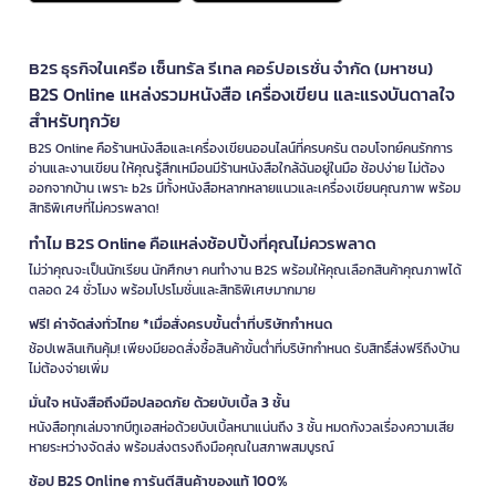
B2S ธุรกิจในเครือ เซ็นทรัล รีเทล คอร์ปอเรชั่น จำกัด (มหาชน)
B2S Online แหล่งรวมหนังสือ เครื่องเขียน และแรงบันดาลใจ
สำหรับทุกวัย
B2S Online คือร้านหนังสือและเครื่องเขียนออนไลน์ที่ครบครัน ตอบโจทย์คนรักการ
อ่านและงานเขียน ให้คุณรู้สึกเหมือนมีร้านหนังสือใกล้ฉันอยู่ในมือ ช้อปง่าย ไม่ต้อง
ออกจากบ้าน เพราะ b2s มีทั้งหนังสือหลากหลายแนวและเครื่องเขียนคุณภาพ พร้อม
สิทธิพิเศษที่ไม่ควรพลาด!
ทำไม B2S Online คือแหล่งช้อปปิ้งที่คุณไม่ควรพลาด
ไม่ว่าคุณจะเป็นนักเรียน นักศึกษา คนทำงาน B2S พร้อมให้คุณเลือกสินค้าคุณภาพได้
ตลอด 24 ชั่วโมง พร้อมโปรโมชั่นและสิทธิพิเศษมากมาย
ฟรี! ค่าจัดส่งทั่วไทย *เมื่อสั่งครบขั้นต่ำที่บริษัทกำหนด
ช้อปเพลินเกินคุ้ม! เพียงมียอดสั่งซื้อสินค้าขั้นต่ำที่บริษัทกำหนด รับสิทธิ์ส่งฟรีถึงบ้าน
ไม่ต้องจ่ายเพิ่ม
มั่นใจ หนังสือถึงมือปลอดภัย ด้วยบับเบิ้ล 3 ชั้น
หนังสือทุกเล่มจากบีทูเอสห่อด้วยบับเบิ้ลหนาแน่นถึง 3 ชั้น หมดกังวลเรื่องความเสีย
หายระหว่างจัดส่ง พร้อมส่งตรงถึงมือคุณในสภาพสมบูรณ์
ช้อป B2S Online การันตีสินค้าของแท้ 100%