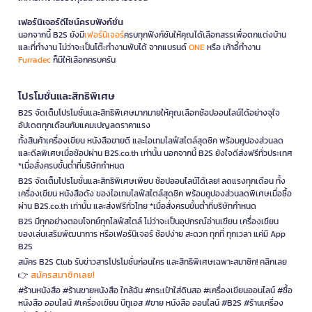
เฟอร์นิเจอร์ดีไซน์ครบฟังก์ชั่น
นอกจากนี้ B2S ยังมี
เฟอร์นิเจอร์
ครบทุกฟังก์ชันให้คุณได้เลือกสรรเพื่อตกแต่งบ้าน
และที่ทำงาน ไม่ว่าจะเป็นโต๊ะทำงานพับได้ จากแบรนด์
ONE
หรือ เก้าอี้ทำงาน
Furradec
ก็มีให้เลือกครบครัน
โปรโมชั่นและสิทธิพิเศษ
B2S จัดเต็มโปรโมชั่นและสิทธิพิเศษมากมายให้คุณเลือกช้อปออนไลน์ได้อย่างจุใจ
อัปเดตทุกเดือนกับแคมเปญลดราคาแรง
ทั้งสินค้าเครื่องเขียน หนังสือขายดี และไอเทมไลฟ์สไตล์สุดชิค พร้อมคูปองส่วนลด
และดีลพิเศษเมื่อช้อปผ่าน B2S.co.th เท่านั้น นอกจากนี้ B2S ยังใจดีส่งฟรีทั่วประเทศ
*เมื่อสั่งครบขั้นต่ำที่บริษัทกำหนด
B2S จัดเต็มโปรโมชั่นและสิทธิพิเศษเพียบ ช้อปออนไลน์ได้เลย! ลดแรงทุกเดือน ทั้ง
เครื่องเขียน หนังสือดัง ของไอเทมไลฟ์สไตล์สุดชิค พร้อมคูปองส่วนลดพิเศษเมื่อซื้อ
ผ่าน B2S.co.th เท่านั้น และส่งฟรีทั่วไทย *เมื่อสั่งครบขั้นต่ำที่บริษัทกำหนด
B2S มีทุกอย่างตอบโจทย์ทุกไลฟ์สไตล์ ไม่ว่าจะเป็นอุปกรณ์อ่านเขียน เครื่องเขียน
ของเล่นเสริมพัฒนาการ หรือเฟอร์นิเจอร์ ช้อปง่าย สะดวก ทุกที่ ทุกเวลา แค่มี App
B2S
สมัคร B2S Club รับข่าวสารโปรโมชั่นก่อนใคร และสิทธิพิเศษเฉพาะสมาชิก! คลิกเลย
สมัครสมาชิกเลย!
👉
#ร้านหนังสือ #ร้านขายหนังสือ ใกล้ฉัน #กระเป๋าใส่ดินสอ #เครื่องเขียนออนไลน์ #ซื้อ
หนังสือ ออนไลน์ #เครื่องเขียน บีทูเอส #ขาย หนังสือ ออนไลน์ #B2S #ร้านเครื่อง