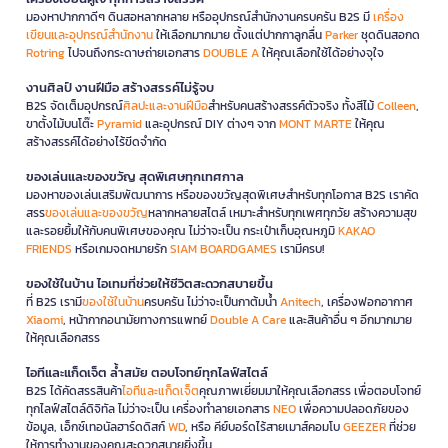
มองหาปากกาดีๆ ดินสอหลากหลาย หรืออุปกรณ์สำนักงานครบครัน B2S มี
เครื่อง
เขียนและอุปกรณ์สำนักงาน
ให้เลือกมากมาย ตั้งแต่ปากกาลูกลื่น
Parker
ชุดดินสอกด
Rotring
ไปจนถึงกระดาษถ่ายเอกสาร
DOUBLE A
ให้คุณเลือกใช้ได้อย่างจุใจ
งานศิลป์ งานฝีมือ สร้างสรรค์ไม่รู้จบ
B2S จัดเต็มอุปกรณ์
ศิลปะและงานฝีมือ
สำหรับคนสร้างสรรค์ตัวจริง ทั้งสีไม้
Colleen
,
ขาตั้งไม้บนโต๊ะ
Pyramid
และอุปกรณ์ DIY ต่างๆ จาก
MONT MARTE
ให้คุณ
สร้างสรรค์ได้อย่างไร้ขีดจำกัด
ของเล่นและของขวัญ สุดพิเศษทุกเทศกาล
มองหาของเล่นเสริมพัฒนาการ หรือของขวัญสุดพิเศษสำหรับทุกโอกาส B2S เราคัด
สรร
ของเล่นและของขวัญ
หลากหลายสไตล์ เหมาะสำหรับทุกเพศทุกวัย สร้างความสุข
และรอยยิ้มให้กับคนพิเศษของคุณ ไม่ว่าจะเป็น กระเป๋าเก็บอุณหภูมิ
KAKAO
FRIENDS
หรือเกมจดหมายรัก
SIAM BOARDGAMES
เรามีครบ!
ของใช้ในบ้าน ไอเทมที่ช่วยให้ชีวิตสะดวกสบายขึ้น
ที่ B2S เรามี
ของใช้ในบ้าน
ครบครัน ไม่ว่าจะเป็นกาต้มน้ำ
Anitech
, เครื่องฟอกอากาศ
Xiaomi
, หน้ากากอนามัยทางการแพทย์
Double A Care
และสินค้าอื่น ๆ อีกมากมาย
ให้คุณเลือกสรร
ไอทีและแก็ดเจ็ต ล้ำสมัย ตอบโจทย์ทุกไลฟ์สไตล์
B2S ได้คัดสรรสินค้า
ไอทีและแก็ดเจ็ต
คุณภาพเยี่ยมมาให้คุณเลือกสรร เพื่อตอบโจทย์
ทุกไลฟ์สไตล์ดิจิทัล ไม่ว่าจะเป็น เครื่องทำลายเอกสาร
NEO
เพื่อความปลอดภัยของ
ข้อมูล, เอ็กซ์เทอนัลฮาร์ดดิสก์
WD
, หรือ คีย์บอร์ดไร้สายเมาส์คอมโบ
GEEZER
ที่ช่วย
ให้การทำงานของคุณสะดวกสบายยิ่งขึ้น