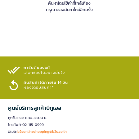
ค้นหาโดยใช้คำที่ใกล้เคียง
กรุณาลองค้นหาใหม่อีกครั้ง
การันตีของแท้
เลือกช้อปได้อย่างมั่นใจ​
คืนสินค้าได้ภายใน 14 วัน
หลังได้รับสินค้า*
ศูนย์บริการลูกค้าบีทูเอส
ทุกวัน เวลา 8.30-18.00 น.
โทรศัพท์: 02-115-0999
อีเมล:
b2sonlineshopping@b2s.co.th