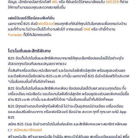
ข้อมูล, เอ็กซ์เทอนัลฮาร์ดดิสก์
WD
, หรือ คีย์บอร์ดไร้สายเมาส์คอมโบ
GEEZER
ที่ช่วย
ให้การทำงานของคุณสะดวกสบายยิ่งขึ้น
เฟอร์นิเจอร์ดีไซน์ครบฟังก์ชั่น
นอกจากนี้ B2S ยังมี
เฟอร์นิเจอร์
ครบทุกฟังก์ชันให้คุณได้เลือกสรรเพื่อตกแต่งบ้าน
และที่ทำงาน ไม่ว่าจะเป็นโต๊ะทำงานพับได้ จากแบรนด์
ONE
หรือ เก้าอี้ทำงาน
Furradec
ก็มีให้เลือกครบครัน
โปรโมชั่นและสิทธิพิเศษ
B2S จัดเต็มโปรโมชั่นและสิทธิพิเศษมากมายให้คุณเลือกช้อปออนไลน์ได้อย่างจุใจ
อัปเดตทุกเดือนกับแคมเปญลดราคาแรง
ทั้งสินค้าเครื่องเขียน หนังสือขายดี และไอเทมไลฟ์สไตล์สุดชิค พร้อมคูปองส่วนลด
และดีลพิเศษเมื่อช้อปผ่าน B2S.co.th เท่านั้น นอกจากนี้ B2S ยังใจดีส่งฟรีทั่วประเทศ
*เมื่อสั่งครบขั้นต่ำที่บริษัทกำหนด
B2S จัดเต็มโปรโมชั่นและสิทธิพิเศษเพียบ ช้อปออนไลน์ได้เลย! ลดแรงทุกเดือน ทั้ง
เครื่องเขียน หนังสือดัง ของไอเทมไลฟ์สไตล์สุดชิค พร้อมคูปองส่วนลดพิเศษเมื่อซื้อ
ผ่าน B2S.co.th เท่านั้น และส่งฟรีทั่วไทย *เมื่อสั่งครบขั้นต่ำที่บริษัทกำหนด
B2S มีทุกอย่างตอบโจทย์ทุกไลฟ์สไตล์ ไม่ว่าจะเป็นอุปกรณ์อ่านเขียน เครื่องเขียน
ของเล่นเสริมพัฒนาการ หรือเฟอร์นิเจอร์ ช้อปง่าย สะดวก ทุกที่ ทุกเวลา แค่มี App
B2S
สมัคร B2S Club รับข่าวสารโปรโมชั่นก่อนใคร และสิทธิพิเศษเฉพาะสมาชิก! คลิกเลย
สมัครสมาชิกเลย!
👉
#ร้านหนังสือ #ร้านขายหนังสือ ใกล้ฉัน #กระเป๋าใส่ดินสอ #เครื่องเขียนออนไลน์ #ซื้อ