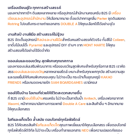
เครื่องเขียนคู่ใจ ทุกการสร้างสรรค์
มองหาปากกาดีๆ ดินสอหลากหลาย หรืออุปกรณ์สำนักงานครบครัน B2S มี
เครื่อง
เขียนและอุปกรณ์สำนักงาน
ให้เลือกมากมาย ตั้งแต่ปากกาลูกลื่น
Parker
ชุดดินสอกด
Rotring
ไปจนถึงกระดาษถ่ายเอกสาร
DOUBLE A
ให้คุณเลือกใช้ได้อย่างจุใจ
งานศิลป์ งานฝีมือ สร้างสรรค์ไม่รู้จบ
B2S จัดเต็มอุปกรณ์
ศิลปะและงานฝีมือ
สำหรับคนสร้างสรรค์ตัวจริง ทั้งสีไม้
Colleen
,
ขาตั้งไม้บนโต๊ะ
Pyramid
และอุปกรณ์ DIY ต่างๆ จาก
MONT MARTE
ให้คุณ
สร้างสรรค์ได้อย่างไร้ขีดจำกัด
ของเล่นและของขวัญ สุดพิเศษทุกเทศกาล
มองหาของเล่นเสริมพัฒนาการ หรือของขวัญสุดพิเศษสำหรับทุกโอกาส B2S เราคัด
สรร
ของเล่นและของขวัญ
หลากหลายสไตล์ เหมาะสำหรับทุกเพศทุกวัย สร้างความสุข
และรอยยิ้มให้กับคนพิเศษของคุณ ไม่ว่าจะเป็น กระเป๋าเก็บอุณหภูมิ
KAKAO
FRIENDS
หรือเกมจดหมายรัก
SIAM BOARDGAMES
เรามีครบ!
ของใช้ในบ้าน ไอเทมที่ช่วยให้ชีวิตสะดวกสบายขึ้น
ที่ B2S เรามี
ของใช้ในบ้าน
ครบครัน ไม่ว่าจะเป็นกาต้มน้ำ
Anitech
, เครื่องฟอกอากาศ
Xiaomi
, หน้ากากอนามัยทางการแพทย์
Double A Care
และสินค้าอื่น ๆ อีกมากมาย
ให้คุณเลือกสรร
ไอทีและแก็ดเจ็ต ล้ำสมัย ตอบโจทย์ทุกไลฟ์สไตล์
B2S ได้คัดสรรสินค้า
ไอทีและแก็ดเจ็ต
คุณภาพเยี่ยมมาให้คุณเลือกสรร เพื่อตอบโจทย์
ทุกไลฟ์สไตล์ดิจิทัล ไม่ว่าจะเป็น เครื่องทำลายเอกสาร
NEO
เพื่อความปลอดภัยของ