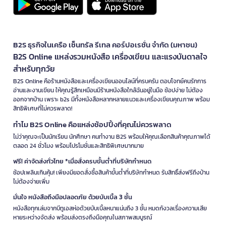
B2S ธุรกิจในเครือ เซ็นทรัล รีเทล คอร์ปอเรชั่น จำกัด (มหาชน)
B2S Online แหล่งรวมหนังสือ เครื่องเขียน และแรงบันดาลใจ
สำหรับทุกวัย
B2S Online คือร้านหนังสือและเครื่องเขียนออนไลน์ที่ครบครัน ตอบโจทย์คนรักการ
อ่านและงานเขียน ให้คุณรู้สึกเหมือนมีร้านหนังสือใกล้ฉันอยู่ในมือ ช้อปง่าย ไม่ต้อง
ออกจากบ้าน เพราะ b2s มีทั้งหนังสือหลากหลายแนวและเครื่องเขียนคุณภาพ พร้อม
สิทธิพิเศษที่ไม่ควรพลาด!
ทำไม B2S Online คือแหล่งช้อปปิ้งที่คุณไม่ควรพลาด
ไม่ว่าคุณจะเป็นนักเรียน นักศึกษา คนทำงาน B2S พร้อมให้คุณเลือกสินค้าคุณภาพได้
ตลอด 24 ชั่วโมง พร้อมโปรโมชั่นและสิทธิพิเศษมากมาย
ฟรี! ค่าจัดส่งทั่วไทย *เมื่อสั่งครบขั้นต่ำที่บริษัทกำหนด
ช้อปเพลินเกินคุ้ม! เพียงมียอดสั่งซื้อสินค้าขั้นต่ำที่บริษัทกำหนด รับสิทธิ์ส่งฟรีถึงบ้าน
ไม่ต้องจ่ายเพิ่ม
มั่นใจ หนังสือถึงมือปลอดภัย ด้วยบับเบิ้ล 3 ชั้น
หนังสือทุกเล่มจากบีทูเอสห่อด้วยบับเบิ้ลหนาแน่นถึง 3 ชั้น หมดกังวลเรื่องความเสีย
หายระหว่างจัดส่ง พร้อมส่งตรงถึงมือคุณในสภาพสมบูรณ์