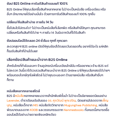
ช้อป B2S Online การันตีสินค้าของแท้ 100%
B2S Online ให้คุณเลือกซื้อสินค้าหลากหลาย ไม่ว่าจะเป็นหนังสือ เครื่องเขียน หรือ
อื่นๆ อีกมากมายได้อย่างมั่นใจ ด้วยการการันตีสินค้าของแท้ 100% ทุกชิ้น
เปลี่ยน/คืนสินค้าง่าย ภายใน 14 วัน
ซื้อไปแล้วไม่ตรงใจ? ไม่ว่าจะเป็นหนังสือที่เลือกผิด หรือสินค้ามีปัญหา คุณสามารถ
เปลี่ยนหรือคืนสินค้าได้ง่าย ๆ ภายใน 14 วันนับจากวันที่ได้รับสินค้า
ช้อปออนไลน์ได้ตลอด 24 ชั่วโมง ทุกที่ ทุกเวลา
สะดวกสุดๆ! B2S online เปิดให้คุณช้อปได้ตลอดวันตลอดคืน อยากได้อะไร แค่คลิก
ก็รอรับสินค้าที่บ้านได้เลย!
เลือกช้อปสินค้าแนะนำจาก B2S Online
สำหรับใครที่กำลังมองหา ร้านอุปกรณ์เครื่องเขียนใกล้ฉัน หรืออยากแวะร้าน B2S แต่
ไม่สะดวก วันนี้เราได้รวบรวมสินค้าแนะนำจาก B2S Online มาให้คุณเลือกสรรได้ง่ายๆ
พร้อมตอบโจทย์ทุกไลฟ์สไตล์ ไม่ว่าคุณจะมองหา ร้านขายหนังสือ หรือสินค้าอื่นๆ
ก็ตาม
หนังสือหลากหลายสไตล์
B2S มี
หนังสือ
หลากหลายแนวจากสำนักพิมพ์ชั้นนำ ไม่ว่าจะเป็นนิยายยอดนิยมอย่าง
Lavender
, ตำราเรียนเข้มข้นของ
ดร. ศุภวัฒน์ พุกเจริญ
, นิตยสารอัปเดตจาก
เพ็ญ
บุญ
, หนังสือเด็กจาก
MIS
หนังสือจิตวิทยาจาก
Mugunghwa Publishing
, หนังสือ
พัฒนาตนเองจาก
KOOB
และวรรณกรรมจาก
Nanmeebooks
ทั้งหมดนี้สามารถซื้อ
ออนไลน์ได้อย่างง่ายดายเพียงคลิกเดียว