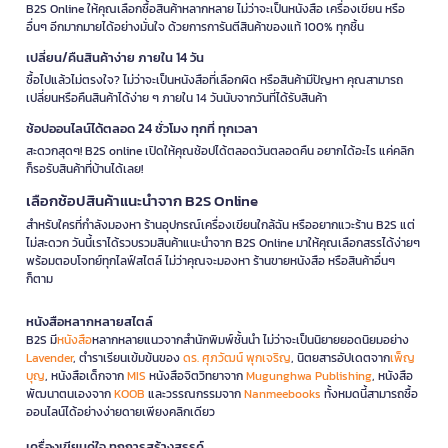
B2S Online ให้คุณเลือกซื้อสินค้าหลากหลาย ไม่ว่าจะเป็นหนังสือ เครื่องเขียน หรือ
อื่นๆ อีกมากมายได้อย่างมั่นใจ ด้วยการการันตีสินค้าของแท้ 100% ทุกชิ้น
เปลี่ยน/คืนสินค้าง่าย ภายใน 14 วัน
ซื้อไปแล้วไม่ตรงใจ? ไม่ว่าจะเป็นหนังสือที่เลือกผิด หรือสินค้ามีปัญหา คุณสามารถ
เปลี่ยนหรือคืนสินค้าได้ง่าย ๆ ภายใน 14 วันนับจากวันที่ได้รับสินค้า
ช้อปออนไลน์ได้ตลอด 24 ชั่วโมง ทุกที่ ทุกเวลา
สะดวกสุดๆ! B2S online เปิดให้คุณช้อปได้ตลอดวันตลอดคืน อยากได้อะไร แค่คลิก
ก็รอรับสินค้าที่บ้านได้เลย!
เลือกช้อปสินค้าแนะนำจาก B2S Online
สำหรับใครที่กำลังมองหา ร้านอุปกรณ์เครื่องเขียนใกล้ฉัน หรืออยากแวะร้าน B2S แต่
ไม่สะดวก วันนี้เราได้รวบรวมสินค้าแนะนำจาก B2S Online มาให้คุณเลือกสรรได้ง่ายๆ
พร้อมตอบโจทย์ทุกไลฟ์สไตล์ ไม่ว่าคุณจะมองหา ร้านขายหนังสือ หรือสินค้าอื่นๆ
ก็ตาม
หนังสือหลากหลายสไตล์
B2S มี
หนังสือ
หลากหลายแนวจากสำนักพิมพ์ชั้นนำ ไม่ว่าจะเป็นนิยายยอดนิยมอย่าง
Lavender
, ตำราเรียนเข้มข้นของ
ดร. ศุภวัฒน์ พุกเจริญ
, นิตยสารอัปเดตจาก
เพ็ญ
บุญ
, หนังสือเด็กจาก
MIS
หนังสือจิตวิทยาจาก
Mugunghwa Publishing
, หนังสือ
พัฒนาตนเองจาก
KOOB
และวรรณกรรมจาก
Nanmeebooks
ทั้งหมดนี้สามารถซื้อ
ออนไลน์ได้อย่างง่ายดายเพียงคลิกเดียว
เครื่องเขียนคู่ใจ ทุกการสร้างสรรค์