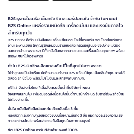
B2S ธุรกิจในเครือ เซ็นทรัล รีเทล คอร์ปอเรชั่น จำกัด (มหาชน)
B2S Online แหล่งรวมหนังสือ เครื่องเขียน และแรงบันดาลใจ
สำหรับทุกวัย
B2S Online คือร้านหนังสือและเครื่องเขียนออนไลน์ที่ครบครัน ตอบโจทย์คนรักการ
อ่านและงานเขียน ให้คุณรู้สึกเหมือนมีร้านหนังสือใกล้ฉันอยู่ในมือ ช้อปง่าย ไม่ต้อง
ออกจากบ้าน เพราะ b2s มีทั้งหนังสือหลากหลายแนวและเครื่องเขียนคุณภาพ พร้อม
สิทธิพิเศษที่ไม่ควรพลาด!
ทำไม B2S Online คือแหล่งช้อปปิ้งที่คุณไม่ควรพลาด
ไม่ว่าคุณจะเป็นนักเรียน นักศึกษา คนทำงาน B2S พร้อมให้คุณเลือกสินค้าคุณภาพได้
ตลอด 24 ชั่วโมง พร้อมโปรโมชั่นและสิทธิพิเศษมากมาย
ฟรี! ค่าจัดส่งทั่วไทย *เมื่อสั่งครบขั้นต่ำที่บริษัทกำหนด
ช้อปเพลินเกินคุ้ม! เพียงมียอดสั่งซื้อสินค้าขั้นต่ำที่บริษัทกำหนด รับสิทธิ์ส่งฟรีถึงบ้าน
ไม่ต้องจ่ายเพิ่ม
มั่นใจ หนังสือถึงมือปลอดภัย ด้วยบับเบิ้ล 3 ชั้น
หนังสือทุกเล่มจากบีทูเอสห่อด้วยบับเบิ้ลหนาแน่นถึง 3 ชั้น หมดกังวลเรื่องความเสีย
หายระหว่างจัดส่ง พร้อมส่งตรงถึงมือคุณในสภาพสมบูรณ์
ช้อป B2S Online การันตีสินค้าของแท้ 100%