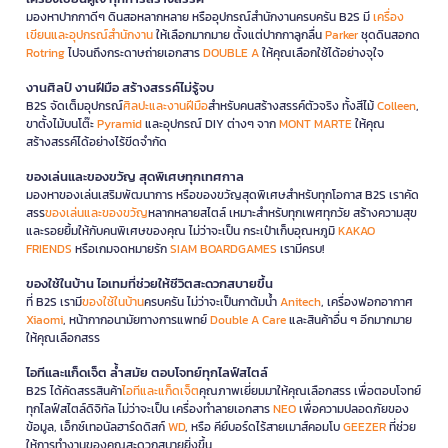
มองหาปากกาดีๆ ดินสอหลากหลาย หรืออุปกรณ์สำนักงานครบครัน B2S มี
เครื่อง
เขียนและอุปกรณ์สำนักงาน
ให้เลือกมากมาย ตั้งแต่ปากกาลูกลื่น
Parker
ชุดดินสอกด
Rotring
ไปจนถึงกระดาษถ่ายเอกสาร
DOUBLE A
ให้คุณเลือกใช้ได้อย่างจุใจ
งานศิลป์ งานฝีมือ สร้างสรรค์ไม่รู้จบ
B2S จัดเต็มอุปกรณ์
ศิลปะและงานฝีมือ
สำหรับคนสร้างสรรค์ตัวจริง ทั้งสีไม้
Colleen
,
ขาตั้งไม้บนโต๊ะ
Pyramid
และอุปกรณ์ DIY ต่างๆ จาก
MONT MARTE
ให้คุณ
สร้างสรรค์ได้อย่างไร้ขีดจำกัด
ของเล่นและของขวัญ สุดพิเศษทุกเทศกาล
มองหาของเล่นเสริมพัฒนาการ หรือของขวัญสุดพิเศษสำหรับทุกโอกาส B2S เราคัด
สรร
ของเล่นและของขวัญ
หลากหลายสไตล์ เหมาะสำหรับทุกเพศทุกวัย สร้างความสุข
และรอยยิ้มให้กับคนพิเศษของคุณ ไม่ว่าจะเป็น กระเป๋าเก็บอุณหภูมิ
KAKAO
FRIENDS
หรือเกมจดหมายรัก
SIAM BOARDGAMES
เรามีครบ!
ของใช้ในบ้าน ไอเทมที่ช่วยให้ชีวิตสะดวกสบายขึ้น
ที่ B2S เรามี
ของใช้ในบ้าน
ครบครัน ไม่ว่าจะเป็นกาต้มน้ำ
Anitech
, เครื่องฟอกอากาศ
Xiaomi
, หน้ากากอนามัยทางการแพทย์
Double A Care
และสินค้าอื่น ๆ อีกมากมาย
ให้คุณเลือกสรร
ไอทีและแก็ดเจ็ต ล้ำสมัย ตอบโจทย์ทุกไลฟ์สไตล์
B2S ได้คัดสรรสินค้า
ไอทีและแก็ดเจ็ต
คุณภาพเยี่ยมมาให้คุณเลือกสรร เพื่อตอบโจทย์
ทุกไลฟ์สไตล์ดิจิทัล ไม่ว่าจะเป็น เครื่องทำลายเอกสาร
NEO
เพื่อความปลอดภัยของ
ข้อมูล, เอ็กซ์เทอนัลฮาร์ดดิสก์
WD
, หรือ คีย์บอร์ดไร้สายเมาส์คอมโบ
GEEZER
ที่ช่วย
ให้การทำงานของคุณสะดวกสบายยิ่งขึ้น