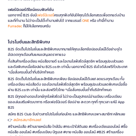
เฟอร์นิเจอร์ดีไซน์ครบฟังก์ชั่น
นอกจากนี้ B2S ยังมี
เฟอร์นิเจอร์
ครบทุกฟังก์ชันให้คุณได้เลือกสรรเพื่อตกแต่งบ้าน
และที่ทำงาน ไม่ว่าจะเป็นโต๊ะทำงานพับได้ จากแบรนด์
ONE
หรือ เก้าอี้ทำงาน
Furradec
ก็มีให้เลือกครบครัน
โปรโมชั่นและสิทธิพิเศษ
B2S จัดเต็มโปรโมชั่นและสิทธิพิเศษมากมายให้คุณเลือกช้อปออนไลน์ได้อย่างจุใจ
อัปเดตทุกเดือนกับแคมเปญลดราคาแรง
ทั้งสินค้าเครื่องเขียน หนังสือขายดี และไอเทมไลฟ์สไตล์สุดชิค พร้อมคูปองส่วนลด
และดีลพิเศษเมื่อช้อปผ่าน B2S.co.th เท่านั้น นอกจากนี้ B2S ยังใจดีส่งฟรีทั่วประเทศ
*เมื่อสั่งครบขั้นต่ำที่บริษัทกำหนด
B2S จัดเต็มโปรโมชั่นและสิทธิพิเศษเพียบ ช้อปออนไลน์ได้เลย! ลดแรงทุกเดือน ทั้ง
เครื่องเขียน หนังสือดัง ของไอเทมไลฟ์สไตล์สุดชิค พร้อมคูปองส่วนลดพิเศษเมื่อซื้อ
ผ่าน B2S.co.th เท่านั้น และส่งฟรีทั่วไทย *เมื่อสั่งครบขั้นต่ำที่บริษัทกำหนด
B2S มีทุกอย่างตอบโจทย์ทุกไลฟ์สไตล์ ไม่ว่าจะเป็นอุปกรณ์อ่านเขียน เครื่องเขียน
ของเล่นเสริมพัฒนาการ หรือเฟอร์นิเจอร์ ช้อปง่าย สะดวก ทุกที่ ทุกเวลา แค่มี App
B2S
สมัคร B2S Club รับข่าวสารโปรโมชั่นก่อนใคร และสิทธิพิเศษเฉพาะสมาชิก! คลิกเลย
สมัครสมาชิกเลย!
👉
#ร้านหนังสือ #ร้านขายหนังสือ ใกล้ฉัน #กระเป๋าใส่ดินสอ #เครื่องเขียนออนไลน์ #ซื้อ
หนังสือ ออนไลน์ #เครื่องเขียน บีทูเอส #ขาย หนังสือ ออนไลน์ #B2S #ร้านเครื่อง