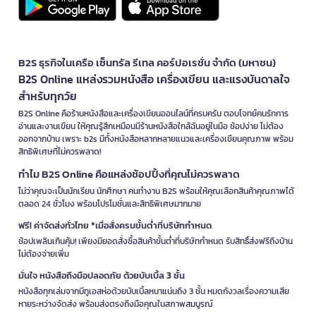
B2S ธุรกิจในเครือ เซ็นทรัล รีเทล คอร์ปอเรชั่น จำกัด (มหาชน)
B2S Online แหล่งรวมหนังสือ เครื่องเขียน และแรงบันดาลใจ
สำหรับทุกวัย
B2S Online คือร้านหนังสือและเครื่องเขียนออนไลน์ที่ครบครัน ตอบโจทย์คนรักการ
อ่านและงานเขียน ให้คุณรู้สึกเหมือนมีร้านหนังสือใกล้ฉันอยู่ในมือ ช้อปง่าย ไม่ต้อง
ออกจากบ้าน เพราะ b2s มีทั้งหนังสือหลากหลายแนวและเครื่องเขียนคุณภาพ พร้อม
สิทธิพิเศษที่ไม่ควรพลาด!
ทำไม B2S Online คือแหล่งช้อปปิ้งที่คุณไม่ควรพลาด
ไม่ว่าคุณจะเป็นนักเรียน นักศึกษา คนทำงาน B2S พร้อมให้คุณเลือกสินค้าคุณภาพได้
ตลอด 24 ชั่วโมง พร้อมโปรโมชั่นและสิทธิพิเศษมากมาย
ฟรี! ค่าจัดส่งทั่วไทย *เมื่อสั่งครบขั้นต่ำที่บริษัทกำหนด
ช้อปเพลินเกินคุ้ม! เพียงมียอดสั่งซื้อสินค้าขั้นต่ำที่บริษัทกำหนด รับสิทธิ์ส่งฟรีถึงบ้าน
ไม่ต้องจ่ายเพิ่ม
มั่นใจ หนังสือถึงมือปลอดภัย ด้วยบับเบิ้ล 3 ชั้น
หนังสือทุกเล่มจากบีทูเอสห่อด้วยบับเบิ้ลหนาแน่นถึง 3 ชั้น หมดกังวลเรื่องความเสีย
หายระหว่างจัดส่ง พร้อมส่งตรงถึงมือคุณในสภาพสมบูรณ์