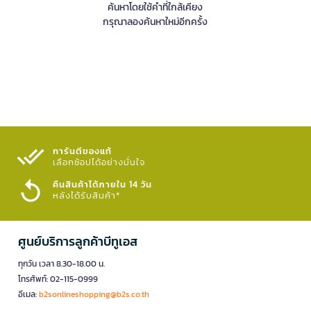
ค้นหาโดยใช้คำที่ใกล้เคียง
กรุณาลองค้นหาใหม่อีกครั้ง
การันตีของแท้
เลือกช้อปได้อย่างมั่นใจ​
คืนสินค้าได้ภายใน 14 วัน
หลังได้รับสินค้า*
ศูนย์บริการลูกค้าบีทูเอส
ทุกวัน เวลา 8.30-18.00 น.
โทรศัพท์: 02-115-0999
อีเมล:
b2sonlineshopping@b2s.co.th