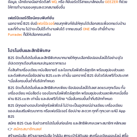
ข้อมูล, เอ็กซ์เทอนัลฮาร์ดดิสก์
WD
, หรือ คีย์บอร์ดไร้สายเมาส์คอมโบ
GEEZER
ที่ช่วย
ให้การทำงานของคุณสะดวกสบายยิ่งขึ้น
เฟอร์นิเจอร์ดีไซน์ครบฟังก์ชั่น
นอกจากนี้ B2S ยังมี
เฟอร์นิเจอร์
ครบทุกฟังก์ชันให้คุณได้เลือกสรรเพื่อตกแต่งบ้าน
และที่ทำงาน ไม่ว่าจะเป็นโต๊ะทำงานพับได้ จากแบรนด์
ONE
หรือ เก้าอี้ทำงาน
Furradec
ก็มีให้เลือกครบครัน
โปรโมชั่นและสิทธิพิเศษ
B2S จัดเต็มโปรโมชั่นและสิทธิพิเศษมากมายให้คุณเลือกช้อปออนไลน์ได้อย่างจุใจ
อัปเดตทุกเดือนกับแคมเปญลดราคาแรง
ทั้งสินค้าเครื่องเขียน หนังสือขายดี และไอเทมไลฟ์สไตล์สุดชิค พร้อมคูปองส่วนลด
และดีลพิเศษเมื่อช้อปผ่าน B2S.co.th เท่านั้น นอกจากนี้ B2S ยังใจดีส่งฟรีทั่วประเทศ
*เมื่อสั่งครบขั้นต่ำที่บริษัทกำหนด
B2S จัดเต็มโปรโมชั่นและสิทธิพิเศษเพียบ ช้อปออนไลน์ได้เลย! ลดแรงทุกเดือน ทั้ง
เครื่องเขียน หนังสือดัง ของไอเทมไลฟ์สไตล์สุดชิค พร้อมคูปองส่วนลดพิเศษเมื่อซื้อ
ผ่าน B2S.co.th เท่านั้น และส่งฟรีทั่วไทย *เมื่อสั่งครบขั้นต่ำที่บริษัทกำหนด
B2S มีทุกอย่างตอบโจทย์ทุกไลฟ์สไตล์ ไม่ว่าจะเป็นอุปกรณ์อ่านเขียน เครื่องเขียน
ของเล่นเสริมพัฒนาการ หรือเฟอร์นิเจอร์ ช้อปง่าย สะดวก ทุกที่ ทุกเวลา แค่มี App
B2S
สมัคร B2S Club รับข่าวสารโปรโมชั่นก่อนใคร และสิทธิพิเศษเฉพาะสมาชิก! คลิกเลย
สมัครสมาชิกเลย!
👉
#ร้านหนังสือ #ร้านขายหนังสือ ใกล้ฉัน #กระเป๋าใส่ดินสอ #เครื่องเขียนออนไลน์ #ซื้อ