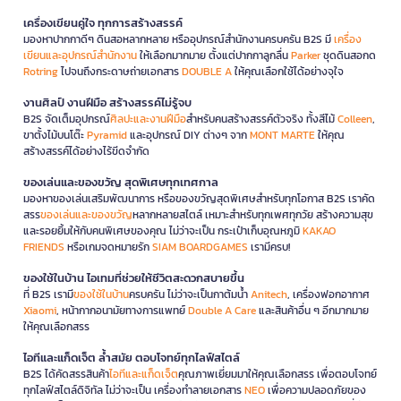
เครื่องเขียนคู่ใจ ทุกการสร้างสรรค์
มองหาปากกาดีๆ ดินสอหลากหลาย หรืออุปกรณ์สำนักงานครบครัน B2S มี
เครื่อง
เขียนและอุปกรณ์สำนักงาน
ให้เลือกมากมาย ตั้งแต่ปากกาลูกลื่น
Parker
ชุดดินสอกด
Rotring
ไปจนถึงกระดาษถ่ายเอกสาร
DOUBLE A
ให้คุณเลือกใช้ได้อย่างจุใจ
งานศิลป์ งานฝีมือ สร้างสรรค์ไม่รู้จบ
B2S จัดเต็มอุปกรณ์
ศิลปะและงานฝีมือ
สำหรับคนสร้างสรรค์ตัวจริง ทั้งสีไม้
Colleen
,
ขาตั้งไม้บนโต๊ะ
Pyramid
และอุปกรณ์ DIY ต่างๆ จาก
MONT MARTE
ให้คุณ
สร้างสรรค์ได้อย่างไร้ขีดจำกัด
ของเล่นและของขวัญ สุดพิเศษทุกเทศกาล
มองหาของเล่นเสริมพัฒนาการ หรือของขวัญสุดพิเศษสำหรับทุกโอกาส B2S เราคัด
สรร
ของเล่นและของขวัญ
หลากหลายสไตล์ เหมาะสำหรับทุกเพศทุกวัย สร้างความสุข
และรอยยิ้มให้กับคนพิเศษของคุณ ไม่ว่าจะเป็น กระเป๋าเก็บอุณหภูมิ
KAKAO
FRIENDS
หรือเกมจดหมายรัก
SIAM BOARDGAMES
เรามีครบ!
ของใช้ในบ้าน ไอเทมที่ช่วยให้ชีวิตสะดวกสบายขึ้น
ที่ B2S เรามี
ของใช้ในบ้าน
ครบครัน ไม่ว่าจะเป็นกาต้มน้ำ
Anitech
, เครื่องฟอกอากาศ
Xiaomi
, หน้ากากอนามัยทางการแพทย์
Double A Care
และสินค้าอื่น ๆ อีกมากมาย
ให้คุณเลือกสรร
ไอทีและแก็ดเจ็ต ล้ำสมัย ตอบโจทย์ทุกไลฟ์สไตล์
B2S ได้คัดสรรสินค้า
ไอทีและแก็ดเจ็ต
คุณภาพเยี่ยมมาให้คุณเลือกสรร เพื่อตอบโจทย์
ทุกไลฟ์สไตล์ดิจิทัล ไม่ว่าจะเป็น เครื่องทำลายเอกสาร
NEO
เพื่อความปลอดภัยของ