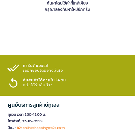
ค้นหาโดยใช้คำที่ใกล้เคียง
กรุณาลองค้นหาใหม่อีกครั้ง
การันตีของแท้
เลือกช้อปได้อย่างมั่นใจ​
คืนสินค้าได้ภายใน 14 วัน
หลังได้รับสินค้า*
ศูนย์บริการลูกค้าบีทูเอส
ทุกวัน เวลา 8.30-18.00 น.
โทรศัพท์: 02-115-0999
อีเมล:
b2sonlineshopping@b2s.co.th