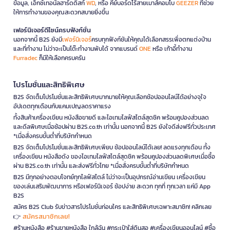
ข้อมูล, เอ็กซ์เทอนัลฮาร์ดดิสก์
WD
, หรือ คีย์บอร์ดไร้สายเมาส์คอมโบ
GEEZER
ที่ช่วย
ให้การทำงานของคุณสะดวกสบายยิ่งขึ้น
เฟอร์นิเจอร์ดีไซน์ครบฟังก์ชั่น
นอกจากนี้ B2S ยังมี
เฟอร์นิเจอร์
ครบทุกฟังก์ชันให้คุณได้เลือกสรรเพื่อตกแต่งบ้าน
และที่ทำงาน ไม่ว่าจะเป็นโต๊ะทำงานพับได้ จากแบรนด์
ONE
หรือ เก้าอี้ทำงาน
Furradec
ก็มีให้เลือกครบครัน
โปรโมชั่นและสิทธิพิเศษ
B2S จัดเต็มโปรโมชั่นและสิทธิพิเศษมากมายให้คุณเลือกช้อปออนไลน์ได้อย่างจุใจ
อัปเดตทุกเดือนกับแคมเปญลดราคาแรง
ทั้งสินค้าเครื่องเขียน หนังสือขายดี และไอเทมไลฟ์สไตล์สุดชิค พร้อมคูปองส่วนลด
และดีลพิเศษเมื่อช้อปผ่าน B2S.co.th เท่านั้น นอกจากนี้ B2S ยังใจดีส่งฟรีทั่วประเทศ
*เมื่อสั่งครบขั้นต่ำที่บริษัทกำหนด
B2S จัดเต็มโปรโมชั่นและสิทธิพิเศษเพียบ ช้อปออนไลน์ได้เลย! ลดแรงทุกเดือน ทั้ง
เครื่องเขียน หนังสือดัง ของไอเทมไลฟ์สไตล์สุดชิค พร้อมคูปองส่วนลดพิเศษเมื่อซื้อ
ผ่าน B2S.co.th เท่านั้น และส่งฟรีทั่วไทย *เมื่อสั่งครบขั้นต่ำที่บริษัทกำหนด
B2S มีทุกอย่างตอบโจทย์ทุกไลฟ์สไตล์ ไม่ว่าจะเป็นอุปกรณ์อ่านเขียน เครื่องเขียน
ของเล่นเสริมพัฒนาการ หรือเฟอร์นิเจอร์ ช้อปง่าย สะดวก ทุกที่ ทุกเวลา แค่มี App
B2S
สมัคร B2S Club รับข่าวสารโปรโมชั่นก่อนใคร และสิทธิพิเศษเฉพาะสมาชิก! คลิกเลย
สมัครสมาชิกเลย!
👉
#ร้านหนังสือ #ร้านขายหนังสือ ใกล้ฉัน #กระเป๋าใส่ดินสอ #เครื่องเขียนออนไลน์ #ซื้อ