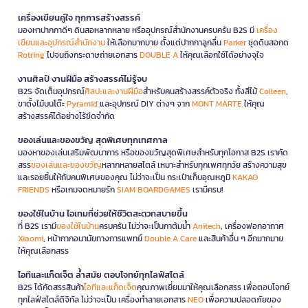
เครื่องเขียนคู่ใจ ทุกการสร้างสรรค์
มองหาปากกาดีๆ ดินสอหลากหลาย หรืออุปกรณ์สำนักงานครบครัน B2S มี
เครื่อง
เขียนและอุปกรณ์สำนักงาน
ให้เลือกมากมาย ตั้งแต่ปากกาลูกลื่น
Parker
ชุดดินสอกด
Rotring
ไปจนถึงกระดาษถ่ายเอกสาร
DOUBLE A
ให้คุณเลือกใช้ได้อย่างจุใจ
งานศิลป์ งานฝีมือ สร้างสรรค์ไม่รู้จบ
B2S จัดเต็มอุปกรณ์
ศิลปะและงานฝีมือ
สำหรับคนสร้างสรรค์ตัวจริง ทั้งสีไม้
Colleen
,
ขาตั้งไม้บนโต๊ะ
Pyramid
และอุปกรณ์ DIY ต่างๆ จาก
MONT MARTE
ให้คุณ
สร้างสรรค์ได้อย่างไร้ขีดจำกัด
ของเล่นและของขวัญ สุดพิเศษทุกเทศกาล
มองหาของเล่นเสริมพัฒนาการ หรือของขวัญสุดพิเศษสำหรับทุกโอกาส B2S เราคัด
สรร
ของเล่นและของขวัญ
หลากหลายสไตล์ เหมาะสำหรับทุกเพศทุกวัย สร้างความสุข
และรอยยิ้มให้กับคนพิเศษของคุณ ไม่ว่าจะเป็น กระเป๋าเก็บอุณหภูมิ
KAKAO
FRIENDS
หรือเกมจดหมายรัก
SIAM BOARDGAMES
เรามีครบ!
ของใช้ในบ้าน ไอเทมที่ช่วยให้ชีวิตสะดวกสบายขึ้น
ที่ B2S เรามี
ของใช้ในบ้าน
ครบครัน ไม่ว่าจะเป็นกาต้มน้ำ
Anitech
, เครื่องฟอกอากาศ
Xiaomi
, หน้ากากอนามัยทางการแพทย์
Double A Care
และสินค้าอื่น ๆ อีกมากมาย
ให้คุณเลือกสรร
ไอทีและแก็ดเจ็ต ล้ำสมัย ตอบโจทย์ทุกไลฟ์สไตล์
B2S ได้คัดสรรสินค้า
ไอทีและแก็ดเจ็ต
คุณภาพเยี่ยมมาให้คุณเลือกสรร เพื่อตอบโจทย์
ทุกไลฟ์สไตล์ดิจิทัล ไม่ว่าจะเป็น เครื่องทำลายเอกสาร
NEO
เพื่อความปลอดภัยของ