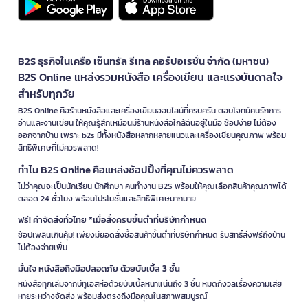
B2S ธุรกิจในเครือ เซ็นทรัล รีเทล คอร์ปอเรชั่น จำกัด (มหาชน)
B2S Online แหล่งรวมหนังสือ เครื่องเขียน และแรงบันดาลใจ
สำหรับทุกวัย
B2S Online คือร้านหนังสือและเครื่องเขียนออนไลน์ที่ครบครัน ตอบโจทย์คนรักการ
อ่านและงานเขียน ให้คุณรู้สึกเหมือนมีร้านหนังสือใกล้ฉันอยู่ในมือ ช้อปง่าย ไม่ต้อง
ออกจากบ้าน เพราะ b2s มีทั้งหนังสือหลากหลายแนวและเครื่องเขียนคุณภาพ พร้อม
สิทธิพิเศษที่ไม่ควรพลาด!
ทำไม B2S Online คือแหล่งช้อปปิ้งที่คุณไม่ควรพลาด
ไม่ว่าคุณจะเป็นนักเรียน นักศึกษา คนทำงาน B2S พร้อมให้คุณเลือกสินค้าคุณภาพได้
ตลอด 24 ชั่วโมง พร้อมโปรโมชั่นและสิทธิพิเศษมากมาย
ฟรี! ค่าจัดส่งทั่วไทย *เมื่อสั่งครบขั้นต่ำที่บริษัทกำหนด
ช้อปเพลินเกินคุ้ม! เพียงมียอดสั่งซื้อสินค้าขั้นต่ำที่บริษัทกำหนด รับสิทธิ์ส่งฟรีถึงบ้าน
ไม่ต้องจ่ายเพิ่ม
มั่นใจ หนังสือถึงมือปลอดภัย ด้วยบับเบิ้ล 3 ชั้น
หนังสือทุกเล่มจากบีทูเอสห่อด้วยบับเบิ้ลหนาแน่นถึง 3 ชั้น หมดกังวลเรื่องความเสีย
หายระหว่างจัดส่ง พร้อมส่งตรงถึงมือคุณในสภาพสมบูรณ์