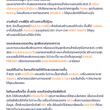
มองหาปากกาดีๆ ดินสอหลากหลาย หรืออุปกรณ์สำนักงานครบครัน B2S มี
เครื่อง
เขียนและอุปกรณ์สำนักงาน
ให้เลือกมากมาย ตั้งแต่ปากกาลูกลื่น
Parker
ชุดดินสอกด
Rotring
ไปจนถึงกระดาษถ่ายเอกสาร
DOUBLE A
ให้คุณเลือกใช้ได้อย่างจุใจ
งานศิลป์ งานฝีมือ สร้างสรรค์ไม่รู้จบ
B2S จัดเต็มอุปกรณ์
ศิลปะและงานฝีมือ
สำหรับคนสร้างสรรค์ตัวจริง ทั้งสีไม้
Colleen
,
ขาตั้งไม้บนโต๊ะ
Pyramid
และอุปกรณ์ DIY ต่างๆ จาก
MONT MARTE
ให้คุณ
สร้างสรรค์ได้อย่างไร้ขีดจำกัด
ของเล่นและของขวัญ สุดพิเศษทุกเทศกาล
มองหาของเล่นเสริมพัฒนาการ หรือของขวัญสุดพิเศษสำหรับทุกโอกาส B2S เราคัด
สรร
ของเล่นและของขวัญ
หลากหลายสไตล์ เหมาะสำหรับทุกเพศทุกวัย สร้างความสุข
และรอยยิ้มให้กับคนพิเศษของคุณ ไม่ว่าจะเป็น กระเป๋าเก็บอุณหภูมิ
KAKAO
FRIENDS
หรือเกมจดหมายรัก
SIAM BOARDGAMES
เรามีครบ!
ของใช้ในบ้าน ไอเทมที่ช่วยให้ชีวิตสะดวกสบายขึ้น
ที่ B2S เรามี
ของใช้ในบ้าน
ครบครัน ไม่ว่าจะเป็นกาต้มน้ำ
Anitech
, เครื่องฟอกอากาศ
Xiaomi
, หน้ากากอนามัยทางการแพทย์
Double A Care
และสินค้าอื่น ๆ อีกมากมาย
ให้คุณเลือกสรร
ไอทีและแก็ดเจ็ต ล้ำสมัย ตอบโจทย์ทุกไลฟ์สไตล์
B2S ได้คัดสรรสินค้า
ไอทีและแก็ดเจ็ต
คุณภาพเยี่ยมมาให้คุณเลือกสรร เพื่อตอบโจทย์
ทุกไลฟ์สไตล์ดิจิทัล ไม่ว่าจะเป็น เครื่องทำลายเอกสาร
NEO
เพื่อความปลอดภัยของ
ข้อมูล, เอ็กซ์เทอนัลฮาร์ดดิสก์
WD
, หรือ คีย์บอร์ดไร้สายเมาส์คอมโบ
GEEZER
ที่ช่วย
ให้การทำงานของคุณสะดวกสบายยิ่งขึ้น