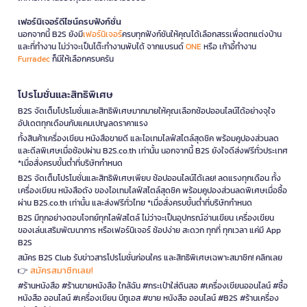
เฟอร์นิเจอร์ดีไซน์ครบฟังก์ชั่น
นอกจากนี้ B2S ยังมี
เฟอร์นิเจอร์
ครบทุกฟังก์ชันให้คุณได้เลือกสรรเพื่อตกแต่งบ้าน
และที่ทำงาน ไม่ว่าจะเป็นโต๊ะทำงานพับได้ จากแบรนด์
ONE
หรือ เก้าอี้ทำงาน
Furradec
ก็มีให้เลือกครบครัน
โปรโมชั่นและสิทธิพิเศษ
B2S จัดเต็มโปรโมชั่นและสิทธิพิเศษมากมายให้คุณเลือกช้อปออนไลน์ได้อย่างจุใจ
อัปเดตทุกเดือนกับแคมเปญลดราคาแรง
ทั้งสินค้าเครื่องเขียน หนังสือขายดี และไอเทมไลฟ์สไตล์สุดชิค พร้อมคูปองส่วนลด
และดีลพิเศษเมื่อช้อปผ่าน B2S.co.th เท่านั้น นอกจากนี้ B2S ยังใจดีส่งฟรีทั่วประเทศ
*เมื่อสั่งครบขั้นต่ำที่บริษัทกำหนด
B2S จัดเต็มโปรโมชั่นและสิทธิพิเศษเพียบ ช้อปออนไลน์ได้เลย! ลดแรงทุกเดือน ทั้ง
เครื่องเขียน หนังสือดัง ของไอเทมไลฟ์สไตล์สุดชิค พร้อมคูปองส่วนลดพิเศษเมื่อซื้อ
ผ่าน B2S.co.th เท่านั้น และส่งฟรีทั่วไทย *เมื่อสั่งครบขั้นต่ำที่บริษัทกำหนด
B2S มีทุกอย่างตอบโจทย์ทุกไลฟ์สไตล์ ไม่ว่าจะเป็นอุปกรณ์อ่านเขียน เครื่องเขียน
ของเล่นเสริมพัฒนาการ หรือเฟอร์นิเจอร์ ช้อปง่าย สะดวก ทุกที่ ทุกเวลา แค่มี App
B2S
สมัคร B2S Club รับข่าวสารโปรโมชั่นก่อนใคร และสิทธิพิเศษเฉพาะสมาชิก! คลิกเลย
สมัครสมาชิกเลย!
👉
#ร้านหนังสือ #ร้านขายหนังสือ ใกล้ฉัน #กระเป๋าใส่ดินสอ #เครื่องเขียนออนไลน์ #ซื้อ
หนังสือ ออนไลน์ #เครื่องเขียน บีทูเอส #ขาย หนังสือ ออนไลน์ #B2S #ร้านเครื่อง