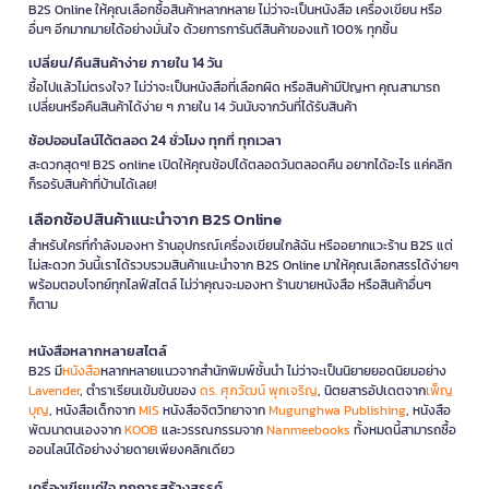
B2S Online ให้คุณเลือกซื้อสินค้าหลากหลาย ไม่ว่าจะเป็นหนังสือ เครื่องเขียน หรือ
อื่นๆ อีกมากมายได้อย่างมั่นใจ ด้วยการการันตีสินค้าของแท้ 100% ทุกชิ้น
เปลี่ยน/คืนสินค้าง่าย ภายใน 14 วัน
ซื้อไปแล้วไม่ตรงใจ? ไม่ว่าจะเป็นหนังสือที่เลือกผิด หรือสินค้ามีปัญหา คุณสามารถ
เปลี่ยนหรือคืนสินค้าได้ง่าย ๆ ภายใน 14 วันนับจากวันที่ได้รับสินค้า
ช้อปออนไลน์ได้ตลอด 24 ชั่วโมง ทุกที่ ทุกเวลา
สะดวกสุดๆ! B2S online เปิดให้คุณช้อปได้ตลอดวันตลอดคืน อยากได้อะไร แค่คลิก
ก็รอรับสินค้าที่บ้านได้เลย!
เลือกช้อปสินค้าแนะนำจาก B2S Online
สำหรับใครที่กำลังมองหา ร้านอุปกรณ์เครื่องเขียนใกล้ฉัน หรืออยากแวะร้าน B2S แต่
ไม่สะดวก วันนี้เราได้รวบรวมสินค้าแนะนำจาก B2S Online มาให้คุณเลือกสรรได้ง่ายๆ
พร้อมตอบโจทย์ทุกไลฟ์สไตล์ ไม่ว่าคุณจะมองหา ร้านขายหนังสือ หรือสินค้าอื่นๆ
ก็ตาม
หนังสือหลากหลายสไตล์
B2S มี
หนังสือ
หลากหลายแนวจากสำนักพิมพ์ชั้นนำ ไม่ว่าจะเป็นนิยายยอดนิยมอย่าง
Lavender
, ตำราเรียนเข้มข้นของ
ดร. ศุภวัฒน์ พุกเจริญ
, นิตยสารอัปเดตจาก
เพ็ญ
บุญ
, หนังสือเด็กจาก
MIS
หนังสือจิตวิทยาจาก
Mugunghwa Publishing
, หนังสือ
พัฒนาตนเองจาก
KOOB
และวรรณกรรมจาก
Nanmeebooks
ทั้งหมดนี้สามารถซื้อ
ออนไลน์ได้อย่างง่ายดายเพียงคลิกเดียว
เครื่องเขียนคู่ใจ ทุกการสร้างสรรค์