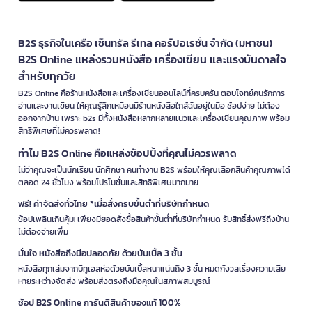
B2S ธุรกิจในเครือ เซ็นทรัล รีเทล คอร์ปอเรชั่น จำกัด (มหาชน)
B2S Online แหล่งรวมหนังสือ เครื่องเขียน และแรงบันดาลใจ
สำหรับทุกวัย
B2S Online คือร้านหนังสือและเครื่องเขียนออนไลน์ที่ครบครัน ตอบโจทย์คนรักการ
อ่านและงานเขียน ให้คุณรู้สึกเหมือนมีร้านหนังสือใกล้ฉันอยู่ในมือ ช้อปง่าย ไม่ต้อง
ออกจากบ้าน เพราะ b2s มีทั้งหนังสือหลากหลายแนวและเครื่องเขียนคุณภาพ พร้อม
สิทธิพิเศษที่ไม่ควรพลาด!
ทำไม B2S Online คือแหล่งช้อปปิ้งที่คุณไม่ควรพลาด
ไม่ว่าคุณจะเป็นนักเรียน นักศึกษา คนทำงาน B2S พร้อมให้คุณเลือกสินค้าคุณภาพได้
ตลอด 24 ชั่วโมง พร้อมโปรโมชั่นและสิทธิพิเศษมากมาย
ฟรี! ค่าจัดส่งทั่วไทย *เมื่อสั่งครบขั้นต่ำที่บริษัทกำหนด
ช้อปเพลินเกินคุ้ม! เพียงมียอดสั่งซื้อสินค้าขั้นต่ำที่บริษัทกำหนด รับสิทธิ์ส่งฟรีถึงบ้าน
ไม่ต้องจ่ายเพิ่ม
มั่นใจ หนังสือถึงมือปลอดภัย ด้วยบับเบิ้ล 3 ชั้น
หนังสือทุกเล่มจากบีทูเอสห่อด้วยบับเบิ้ลหนาแน่นถึง 3 ชั้น หมดกังวลเรื่องความเสีย
หายระหว่างจัดส่ง พร้อมส่งตรงถึงมือคุณในสภาพสมบูรณ์
ช้อป B2S Online การันตีสินค้าของแท้ 100%