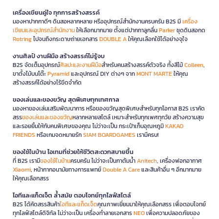
เครื่องเขียนคู่ใจ ทุกการสร้างสรรค์
มองหาปากกาดีๆ ดินสอหลากหลาย หรืออุปกรณ์สำนักงานครบครัน B2S มี
เครื่อง
เขียนและอุปกรณ์สำนักงาน
ให้เลือกมากมาย ตั้งแต่ปากกาลูกลื่น
Parker
ชุดดินสอกด
Rotring
ไปจนถึงกระดาษถ่ายเอกสาร
DOUBLE A
ให้คุณเลือกใช้ได้อย่างจุใจ
งานศิลป์ งานฝีมือ สร้างสรรค์ไม่รู้จบ
B2S จัดเต็มอุปกรณ์
ศิลปะและงานฝีมือ
สำหรับคนสร้างสรรค์ตัวจริง ทั้งสีไม้
Colleen
,
ขาตั้งไม้บนโต๊ะ
Pyramid
และอุปกรณ์ DIY ต่างๆ จาก
MONT MARTE
ให้คุณ
สร้างสรรค์ได้อย่างไร้ขีดจำกัด
ของเล่นและของขวัญ สุดพิเศษทุกเทศกาล
มองหาของเล่นเสริมพัฒนาการ หรือของขวัญสุดพิเศษสำหรับทุกโอกาส B2S เราคัด
สรร
ของเล่นและของขวัญ
หลากหลายสไตล์ เหมาะสำหรับทุกเพศทุกวัย สร้างความสุข
และรอยยิ้มให้กับคนพิเศษของคุณ ไม่ว่าจะเป็น กระเป๋าเก็บอุณหภูมิ
KAKAO
FRIENDS
หรือเกมจดหมายรัก
SIAM BOARDGAMES
เรามีครบ!
ของใช้ในบ้าน ไอเทมที่ช่วยให้ชีวิตสะดวกสบายขึ้น
ที่ B2S เรามี
ของใช้ในบ้าน
ครบครัน ไม่ว่าจะเป็นกาต้มน้ำ
Anitech
, เครื่องฟอกอากาศ
Xiaomi
, หน้ากากอนามัยทางการแพทย์
Double A Care
และสินค้าอื่น ๆ อีกมากมาย
ให้คุณเลือกสรร
ไอทีและแก็ดเจ็ต ล้ำสมัย ตอบโจทย์ทุกไลฟ์สไตล์
B2S ได้คัดสรรสินค้า
ไอทีและแก็ดเจ็ต
คุณภาพเยี่ยมมาให้คุณเลือกสรร เพื่อตอบโจทย์
ทุกไลฟ์สไตล์ดิจิทัล ไม่ว่าจะเป็น เครื่องทำลายเอกสาร
NEO
เพื่อความปลอดภัยของ