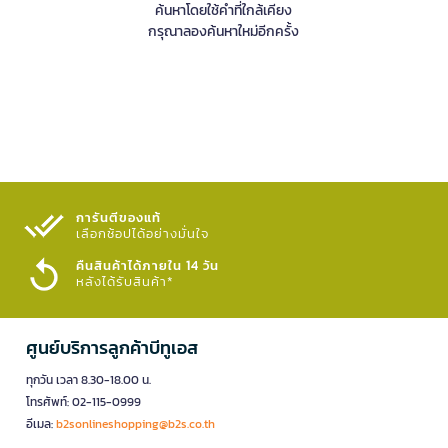
ค้นหาโดยใช้คำที่ใกล้เคียง
กรุณาลองค้นหาใหม่อีกครั้ง
การันตีของแท้
เลือกช้อปได้อย่างมั่นใจ​
คืนสินค้าได้ภายใน 14 วัน
หลังได้รับสินค้า*
ศูนย์บริการลูกค้าบีทูเอส
ทุกวัน เวลา 8.30-18.00 น.
โทรศัพท์: 02-115-0999
อีเมล:
b2sonlineshopping@b2s.co.th