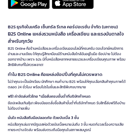
B2S ธุรกิจในเครือ เซ็นทรัล รีเทล คอร์ปอเรชั่น จำกัด (มหาชน)
B2S Online แหล่งรวมหนังสือ เครื่องเขียน และแรงบันดาลใจ
สำหรับทุกวัย
B2S Online คือร้านหนังสือและเครื่องเขียนออนไลน์ที่ครบครัน ตอบโจทย์คนรักการ
อ่านและงานเขียน ให้คุณรู้สึกเหมือนมีร้านหนังสือใกล้ฉันอยู่ในมือ ช้อปง่าย ไม่ต้อง
ออกจากบ้าน เพราะ b2s มีทั้งหนังสือหลากหลายแนวและเครื่องเขียนคุณภาพ พร้อม
สิทธิพิเศษที่ไม่ควรพลาด!
ทำไม B2S Online คือแหล่งช้อปปิ้งที่คุณไม่ควรพลาด
ไม่ว่าคุณจะเป็นนักเรียน นักศึกษา คนทำงาน B2S พร้อมให้คุณเลือกสินค้าคุณภาพได้
ตลอด 24 ชั่วโมง พร้อมโปรโมชั่นและสิทธิพิเศษมากมาย
ฟรี! ค่าจัดส่งทั่วไทย *เมื่อสั่งครบขั้นต่ำที่บริษัทกำหนด
ช้อปเพลินเกินคุ้ม! เพียงมียอดสั่งซื้อสินค้าขั้นต่ำที่บริษัทกำหนด รับสิทธิ์ส่งฟรีถึงบ้าน
ไม่ต้องจ่ายเพิ่ม
มั่นใจ หนังสือถึงมือปลอดภัย ด้วยบับเบิ้ล 3 ชั้น
หนังสือทุกเล่มจากบีทูเอสห่อด้วยบับเบิ้ลหนาแน่นถึง 3 ชั้น หมดกังวลเรื่องความเสีย
หายระหว่างจัดส่ง พร้อมส่งตรงถึงมือคุณในสภาพสมบูรณ์