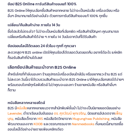
ช้อป B2S Online การันตีสินค้าของแท้ 100%
B2S Online ให้คุณเลือกซื้อสินค้าหลากหลาย ไม่ว่าจะเป็นหนังสือ เครื่องเขียน หรือ
อื่นๆ อีกมากมายได้อย่างมั่นใจ ด้วยการการันตีสินค้าของแท้ 100% ทุกชิ้น
เปลี่ยน/คืนสินค้าง่าย ภายใน 14 วัน
ซื้อไปแล้วไม่ตรงใจ? ไม่ว่าจะเป็นหนังสือที่เลือกผิด หรือสินค้ามีปัญหา คุณสามารถ
เปลี่ยนหรือคืนสินค้าได้ง่าย ๆ ภายใน 14 วันนับจากวันที่ได้รับสินค้า
ช้อปออนไลน์ได้ตลอด 24 ชั่วโมง ทุกที่ ทุกเวลา
สะดวกสุดๆ! B2S online เปิดให้คุณช้อปได้ตลอดวันตลอดคืน อยากได้อะไร แค่คลิก
ก็รอรับสินค้าที่บ้านได้เลย!
เลือกช้อปสินค้าแนะนำจาก B2S Online
สำหรับใครที่กำลังมองหา ร้านอุปกรณ์เครื่องเขียนใกล้ฉัน หรืออยากแวะร้าน B2S แต่
ไม่สะดวก วันนี้เราได้รวบรวมสินค้าแนะนำจาก B2S Online มาให้คุณเลือกสรรได้ง่ายๆ
พร้อมตอบโจทย์ทุกไลฟ์สไตล์ ไม่ว่าคุณจะมองหา ร้านขายหนังสือ หรือสินค้าอื่นๆ
ก็ตาม
หนังสือหลากหลายสไตล์
B2S มี
หนังสือ
หลากหลายแนวจากสำนักพิมพ์ชั้นนำ ไม่ว่าจะเป็นนิยายยอดนิยมอย่าง
Lavender
, ตำราเรียนเข้มข้นของ
ดร. ศุภวัฒน์ พุกเจริญ
, นิตยสารอัปเดตจาก
เพ็ญ
บุญ
, หนังสือเด็กจาก
MIS
หนังสือจิตวิทยาจาก
Mugunghwa Publishing
, หนังสือ
พัฒนาตนเองจาก
KOOB
และวรรณกรรมจาก
Nanmeebooks
ทั้งหมดนี้สามารถซื้อ
ออนไลน์ได้อย่างง่ายดายเพียงคลิกเดียว