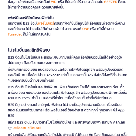
ข้อมูล, เอ็กซ์เทอนัลฮาร์ดดิสก์
WD
, หรือ คีย์บอร์ดไร้สายเมาส์คอมโบ
GEEZER
ที่ช่วย
ให้การทำงานของคุณสะดวกสบายยิ่งขึ้น
เฟอร์นิเจอร์ดีไซน์ครบฟังก์ชั่น
นอกจากนี้ B2S ยังมี
เฟอร์นิเจอร์
ครบทุกฟังก์ชันให้คุณได้เลือกสรรเพื่อตกแต่งบ้าน
และที่ทำงาน ไม่ว่าจะเป็นโต๊ะทำงานพับได้ จากแบรนด์
ONE
หรือ เก้าอี้ทำงาน
Furradec
ก็มีให้เลือกครบครัน
โปรโมชั่นและสิทธิพิเศษ
B2S จัดเต็มโปรโมชั่นและสิทธิพิเศษมากมายให้คุณเลือกช้อปออนไลน์ได้อย่างจุใจ
อัปเดตทุกเดือนกับแคมเปญลดราคาแรง
ทั้งสินค้าเครื่องเขียน หนังสือขายดี และไอเทมไลฟ์สไตล์สุดชิค พร้อมคูปองส่วนลด
และดีลพิเศษเมื่อช้อปผ่าน B2S.co.th เท่านั้น นอกจากนี้ B2S ยังใจดีส่งฟรีทั่วประเทศ
*เมื่อสั่งครบขั้นต่ำที่บริษัทกำหนด
B2S จัดเต็มโปรโมชั่นและสิทธิพิเศษเพียบ ช้อปออนไลน์ได้เลย! ลดแรงทุกเดือน ทั้ง
เครื่องเขียน หนังสือดัง ของไอเทมไลฟ์สไตล์สุดชิค พร้อมคูปองส่วนลดพิเศษเมื่อซื้อ
ผ่าน B2S.co.th เท่านั้น และส่งฟรีทั่วไทย *เมื่อสั่งครบขั้นต่ำที่บริษัทกำหนด
B2S มีทุกอย่างตอบโจทย์ทุกไลฟ์สไตล์ ไม่ว่าจะเป็นอุปกรณ์อ่านเขียน เครื่องเขียน
ของเล่นเสริมพัฒนาการ หรือเฟอร์นิเจอร์ ช้อปง่าย สะดวก ทุกที่ ทุกเวลา แค่มี App
B2S
สมัคร B2S Club รับข่าวสารโปรโมชั่นก่อนใคร และสิทธิพิเศษเฉพาะสมาชิก! คลิกเลย
สมัครสมาชิกเลย!
👉
#ร้านหนังสือ #ร้านขายหนังสือ ใกล้ฉัน #กระเป๋าใส่ดินสอ #เครื่องเขียนออนไลน์ #ซื้อ